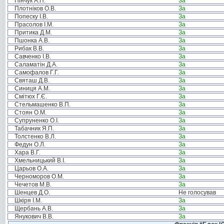
Пінчук А.П.
За
Плотніков О.В.
За
Попеску І.В.
За
Прасолов І.М.
За
Притика Д.М.
За
Пшонка А.В.
За
Рибак В.В.
За
Савченко І.В.
За
Саламатін Д.А.
За
Самофалов Г.Г.
За
Святаш Д.В.
За
Синиця А.М.
За
Смітюх Г.Є.
За
Стельмашенко В.П.
За
Стоян О.М.
За
Супруненко О.І.
За
Табачник Я.П.
За
Толстенко В.Л.
За
Федун О.Л.
За
Хара В.Г.
За
Хмельницький В.І.
За
Царьов О.А.
За
Черноморов О.М.
За
Чечетов М.В.
За
Шенцев Д.О.
Не голосував
Шкіря І.М.
За
Щербань А.В.
За
Янукович В.В.
За