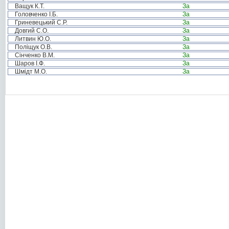
Ващук К.Т.
За
Головченко І.Б.
За
Гриневецький С.Р.
За
Довгий С.О.
За
Литвин Ю.О.
За
Поліщук О.В.
За
Сінченко В.М.
За
Шаров І.Ф.
За
Шмідт М.О.
За