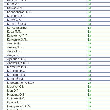
Кисельов В.О.
За
Кінах А.К.
За
Клімов Л.М.
За
Ковалевська Ю.С.
За
Кожара Л.О.
За
Козуб О.А.
За
Колоцей Ю.О.
За
Коновалюк В.І.
За
Корж П.П.
За
Кузьменко П.П.
За
Кунченко О.П.
За
Ландік В.І.
За
Лелюк О.В.
За
Лисов І.В.
За
Личук В.І.
За
Лук’янов В.В.
За
Льовочкіна Ю.В.
За
Макеєнко В.В.
За
Мальцев В.О.
За
Мельник П.В.
За
Мирний І.М.
За
Мірошниченко Ю.Р.
За
Мороко Ю.М.
За
Муц О.П.
За
Надоша О.В.
За
Олійник В.М.
За
Орлов А.В.
За
Пеклушенко О.М.
За