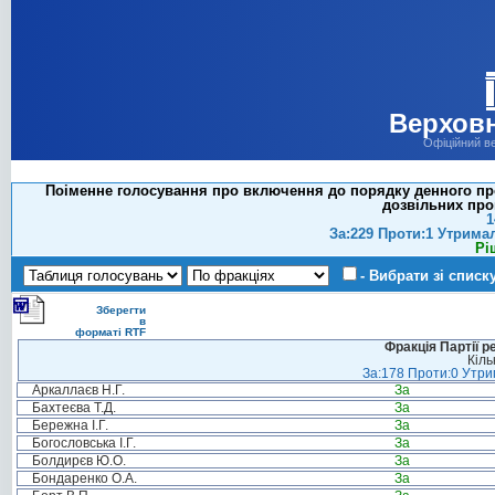
Верховн
Офіційний в
Поіменне голосування про включення до порядку денного про
дозвільних про
1
За:229 Проти:1 Утрима
Рі
- Вибрати зі списк
Зберегти
в
форматі RTF
Фракція Партії р
Кіль
За:178 Проти:0 Утрим
Аркаллаєв Н.Г.
За
Бахтеєва Т.Д.
За
Бережна І.Г.
За
Богословська І.Г.
За
Болдирєв Ю.О.
За
Бондаренко О.А.
За