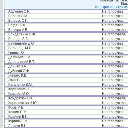
Фракція “Блок Ю
Кіль
За:0 Проти:0 Утримал
Абдуллін О.Р.
Не голосував
Бабаєв О.М.
Не голосував
Білорус О.Г.
Не голосував
Богдан Р.Д.
Не голосував
Болюра А.В.
Не голосувала
Бондаренко О.Ф.
Не голосувала
Бородін В.В.
Не голосував
Ветвицький Д.О.
Не голосував
Волинець М.Я.
Не голосував
Гринів І.О.
Не голосував
Давимука С.А.
Не голосував
Деревляний В.Т.
Не голосував
Дончак В.А.
Не голосував
Дубовой О.Ф.
Не голосував
Жеваго К.В.
Не голосував
Зімін Є.І.
Не голосував
Кальченко В.М.
Не голосував
Кириленко І.Г.
Не голосував
Ковзель М.О.
Не голосував
Кондратюк О.К.
Не голосувала
Королевська Н.Ю.
Не голосувала
Косів М.В.
Не голосував
Кошин С.М.
Не голосував
Крайній В.Г.
Не голосував
Курпіль С.В.
Не голосував
Левцун В.І.
Не голосував