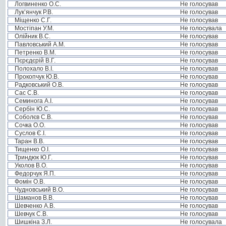
Логвиненко О.С.
Не голосував
Лук’янчук Р.В.
Не голосував
Міщенко С.Г.
Не голосував
Мостіпан У.М.
Не голосувала
Олійник В.С.
Не голосував
Павловський А.М.
Не голосував
Петренко В.М.
Не голосував
Пєрєдєрій В.Г.
Не голосував
Полохало В.І.
Не голосував
Прокопчук Ю.В.
Не голосував
Радковський О.В.
Не голосував
Сас С.В.
Не голосував
Семинога А.І.
Не голосував
Сербін Ю.С.
Не голосував
Соболєв С.В.
Не голосував
Сочка О.О.
Не голосував
Суслов Є.І.
Не голосував
Таран В.В.
Не голосував
Тищенко О.І.
Не голосував
Триндюк Ю.Г.
Не голосував
Уколов В.О.
Не голосував
Федорчук Я.П.
Не голосував
Фомін О.В.
Не голосував
Чудновський В.О.
Не голосував
Шаманов В.В.
Не голосував
Шевченко А.В.
Не голосував
Шевчук С.В.
Не голосував
Шишкіна З.Л.
Не голосувала