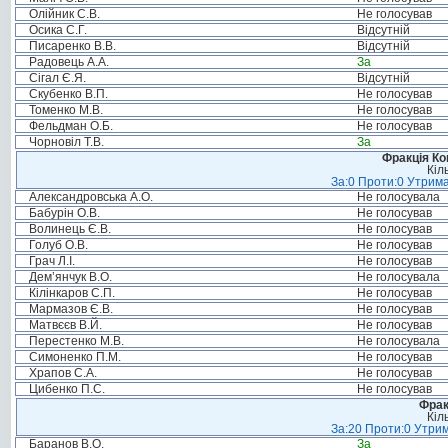
Олійник С.В.
Не голосував
Осика С.Г.
Відсутній
Писаренко В.В.
Відсутній
Радовець А.А.
За
Сігал Є.Я.
Відсутній
Скубенко В.П.
Не голосував
Томенко М.В.
Не голосував
Фельдман О.Б.
Не голосував
Чорновіл Т.В.
За
Фракція Ком
Кіл
За:0 Проти:0 Утрима
Александровська А.О.
Не голосувала
Бабурін О.В.
Не голосував
Волинець Є.В.
Не голосував
Голуб О.В.
Не голосував
Грач Л.І.
Не голосував
Дем’янчук В.О.
Не голосувала
Кілінкаров С.П.
Не голосував
Мармазов Є.В.
Не голосував
Матвєєв В.Й.
Не голосував
Перестенко М.В.
Не голосувала
Симоненко П.М.
Не голосував
Храпов С.А.
Не голосував
Цибенко П.С.
Не голосував
Фрак
Кіл
За:20 Проти:0 Утрим
Баранов В.О.
За