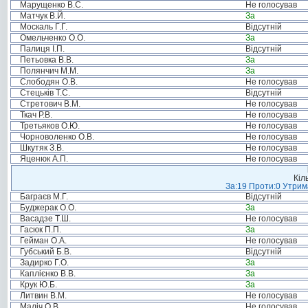
Марущенко В.С.
Не голосував
Матчук В.Й.
За
Москаль Г.Г.
Відсутній
Омельченко О.О.
За
Палиця І.П.
Відсутній
Петьовка В.В.
За
Полянчич М.М.
За
Слободян О.В.
Не голосував
Стецьків Т.С.
Відсутній
Стретович В.М.
Не голосував
Ткач Р.В.
Не голосував
Третьяков О.Ю.
Не голосував
Чорноволенко О.В.
Не голосував
Шкутяк З.В.
Не голосував
Яценюк А.П.
Не голосував
Кіл
За:19 Проти:0 Утрима
Баграєв М.Г.
Відсутній
Буджерак О.О.
За
Васадзе Т.Ш.
Не голосував
Гасюк П.П.
За
Гейман О.А.
Не голосував
Губський Б.В.
Відсутній
Задирко Г.О.
За
Каплієнко В.В.
За
Крук Ю.Б.
За
Литвин В.М.
Не голосував
Маліч О.В.
Не голосував