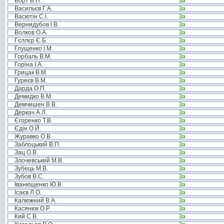
Борт В.П.
За
Васильєв Г.А.
За
Васютін С.І.
За
Вернидубов І.В.
За
Волков О.А.
За
Гєллєр Є.Б.
За
Глущенко І.М.
За
Горбаль В.М.
За
Горіна І.А.
За
Грицак В.М.
За
Гуреєв В.М.
За
Дарда О.П.
За
Демидко В.М.
За
Демчишен В.В.
За
Деркач А.Л.
За
Єгоренко Т.В.
За
Єдін О.Й.
За
Журавко О.В.
За
Заблоцький В.П.
За
Зац О.В.
За
Злочевський М.В.
За
Зубець М.В.
За
Зубов В.С.
За
Іванющенко Ю.В.
За
Ісаєв Л.О.
За
Калюжний В.А.
За
Касянюк О.Р.
За
Кий С.В.
За