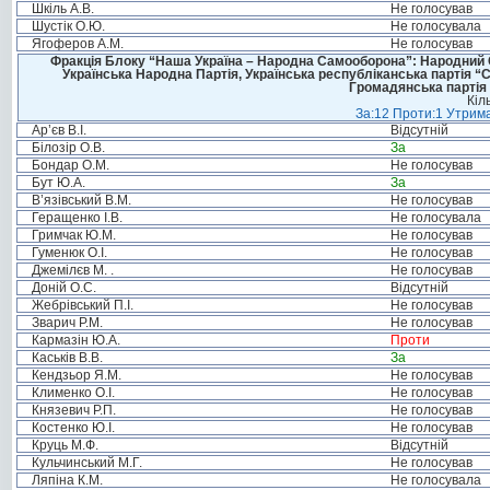
Шкіль А.В.
Не голосував
Шустік О.Ю.
Не голосувала
Ягоферов А.М.
Не голосував
Фракція Блоку “Наша Україна – Народна Самооборона”: Народний Со
Українська Народна Партія, Українська республіканська партія “
Громадянська партія 
Кіл
За:12 Проти:1 Утрима
Ар’єв В.І.
Відсутній
Білозір О.В.
За
Бондар О.М.
Не голосував
Бут Ю.А.
За
В’язівський В.М.
Не голосував
Геращенко І.В.
Не голосувала
Гримчак Ю.М.
Не голосував
Гуменюк О.І.
Не голосував
Джемілєв М. .
Не голосував
Доній О.С.
Відсутній
Жебрівський П.І.
Не голосував
Зварич Р.М.
Не голосував
Кармазін Ю.А.
Проти
Каськів В.В.
За
Кендзьор Я.М.
Не голосував
Клименко О.І.
Не голосував
Князевич Р.П.
Не голосував
Костенко Ю.І.
Не голосував
Круць М.Ф.
Відсутній
Кульчинський М.Г.
Не голосував
Ляпіна К.М.
Не голосувала