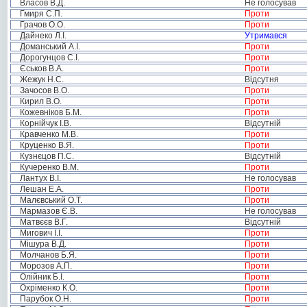
Власов В.Д.
Не голосував
Гмиря С.П.
Проти
Грачов О.О.
Проти
Дайнеко Л.І.
Утримався
Доманський А.І.
Проти
Дорогунцов С.І.
Проти
Єськов В.А.
Проти
Жежук Н.С.
Відсутня
Зачосов В.О.
Проти
Кирил В.О.
Проти
Кожевніков Б.М.
Проти
Корнійчук І.В.
Відсутній
Кравченко М.В.
Проти
Круценко В.Я.
Проти
Кузнєцов П.С.
Відсутній
Кучеренко В.М.
Проти
Лантух В.І.
Не голосував
Лешан Е.А.
Проти
Малєвський О.Т.
Проти
Мармазов Є.В.
Не голосував
Матвєєв В.Г.
Відсутній
Мигович І.І.
Проти
Мішура В.Д.
Проти
Молчанов Б.Я.
Проти
Морозов А.П.
Проти
Олійник Б.І.
Проти
Охріменко К.О.
Проти
Парубок О.Н.
Проти