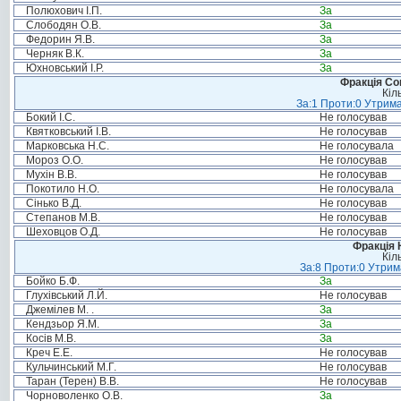
Полюхович І.П.
За
Слободян О.В.
За
Федорин Я.В.
За
Черняк В.К.
За
Юхновський І.Р.
За
Фракція Соц
Кіл
За:1 Проти:0 Утрима
Бокий І.С.
Не голосував
Квятковський І.В.
Не голосував
Марковська Н.С.
Не голосувала
Мороз О.О.
Не голосував
Мухін В.В.
Не голосував
Покотило Н.О.
Не голосувала
Сінько В.Д.
Не голосував
Степанов М.В.
Не голосував
Шеховцов О.Д.
Не голосував
Фракція 
Кіл
За:8 Проти:0 Утрим
Бойко Б.Ф.
За
Глухівський Л.Й.
Не голосував
Джемілев М. .
За
Кендзьор Я.М.
За
Косів М.В.
За
Креч Е.Е.
Не голосував
Кульчинський М.Г.
Не голосував
Таран (Терен) В.В.
Не голосував
Чорноволенко О.В.
За