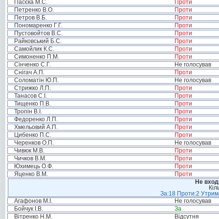
Пасєка М.С.
Проти
Петренко В.О.
Проти
Петров В.Б.
Проти
Пономаренко Г.Г.
Проти
Пустовойтов В.С.
Проти
Райковський Б.С.
Проти
Самойлик К.С.
Проти
Симоненко П.М.
Проти
Сінченко С.Г.
Не голосував
Снігач А.П.
Проти
Соломатін Ю.П.
Не голосував
Стрижко Л.П.
Проти
Танасов С.І.
Проти
Тищенко П.В.
Проти
Тропін В.І.
Проти
Федоренко Л.П.
Проти
Хмельовий А.П.
Проти
Цибенко П.С.
Проти
Черенков О.П.
Не голосував
Чивюк М.В.
Проти
Чичков В.М.
Проти
Юхимець О.Ф.
Проти
Яценко В.М.
Проти
Не вход
Кіл
За:18 Проти:2 Утрима
Агафонов М.І.
Не голосував
Бойчук І.В.
За
Вітренко Н.М.
Відсутня