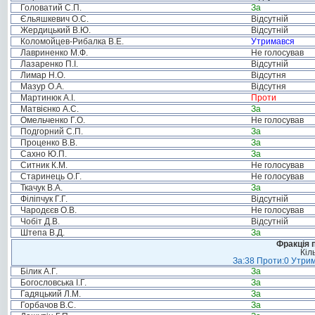
Головатий С.П.
За
Єльяшкевич О.С.
Відсутній
Жердицький В.Ю.
Відсутній
Коломойцев-Рибалка В.Е.
Утримався
Лавриненко М.Ф.
Не голосував
Лазаренко П.І.
Відсутній
Лимар Н.О.
Відсутня
Мазур О.А.
Відсутня
Мартинюк А.І.
Проти
Матвієнко А.С.
За
Омельченко Г.О.
Не голосував
Подгорний С.П.
За
Проценко В.В.
За
Сахно Ю.П.
За
Ситник К.М.
Не голосував
Старинець О.Г.
Не голосував
Ткачук В.А.
За
Філіпчук Г.Г.
Відсутній
Чародєєв О.В.
Не голосував
Чобіт Д.В.
Відсутній
Штепа В.Д.
За
Фракція п
Кіл
За:38 Проти:0 Утрим
Білик А.Г.
За
Богословська І.Г.
За
Гадяцький Л.М.
За
Горбачов В.С.
За