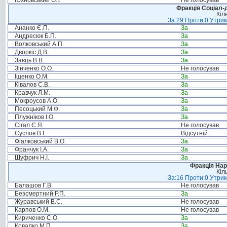
Юхновський О.І.
Не голосував
Фракція Соціал-д
Кіл
За:29 Проти:0 Утрим
Ананко Є.П.
За
Андресюк Б.П.
За
Волковський А.П.
За
Дворкіс Д.В.
За
Заєць В.В.
За
Зінченко О.О.
Не голосував
Іщенко О.М.
За
Ківалов С.В.
За
Кравчук Л.М.
За
Мокроусов А.О.
За
Песоцький М.Ф.
За
Плужніков І.О.
За
Сігал Є.Я.
Не голосував
Суслов В.І.
Відсутній
Фіалковський В.О.
За
Франчук І.А.
За
Шуфрич Н.І.
За
Фракція Нар
Кіл
За:16 Проти:0 Утрим
Балашов Г.В.
Не голосував
Безсмертний Р.П.
За
Журавський В.С.
Не голосував
Карпов О.М.
Не голосував
Кириченко С.О.
За
Ковалко М.П.
За