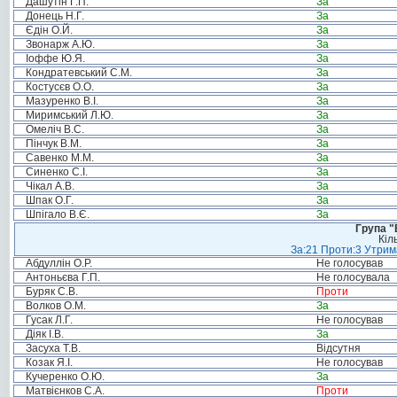
Дашутін Г.П.
За
Донець Н.Г.
За
Єдін О.Й.
За
Звонарж А.Ю.
За
Іоффе Ю.Я.
За
Кондратевський С.М.
За
Костусєв О.О.
За
Мазуренко В.І.
За
Миримський Л.Ю.
За
Омеліч В.С.
За
Пінчук В.М.
За
Савенко М.М.
За
Синенко С.І.
За
Чікал А.В.
За
Шпак О.Г.
За
Шпігало В.Є.
За
Група "
Кіл
За:21 Проти:3 Утрима
Абдуллін О.Р.
Не голосував
Антоньєва Г.П.
Не голосувала
Буряк С.В.
Проти
Волков О.М.
За
Гусак Л.Г.
Не голосував
Діяк І.В.
За
Засуха Т.В.
Відсутня
Козак Я.І.
Не голосував
Кучеренко О.Ю.
За
Матвієнков С.А.
Проти