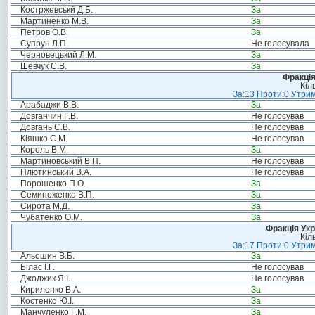
Костржевськй Д.Б.
За
Мартиненко М.В.
За
Петров О.В.
За
Супрун Л.П.
Не голосувала
Черновецький Л.М.
За
Шевчук С.В.
За
Фракція
Кіл
За:13 Проти:0 Утрим
Арабаджи В.В.
За
Довганчин Г.В.
Не голосував
Довгань С.В.
Не голосував
Кіяшко С.М.
Не голосував
Король В.М.
За
Мартиновський В.П.
Не голосував
Плютинський В.А.
Не голосував
Порошенко П.О.
За
Семиноженко В.П.
За
Сирота М.Д.
За
Чубатенко О.М.
За
Фракція Ук
Кіл
За:17 Проти:0 Утрим
Альошин В.Б.
За
Білас І.Г.
Не голосував
Джоджик Я.І.
Не голосував
Кириленко В.А.
За
Костенко Ю.І.
За
Манчуленко Г.М.
За