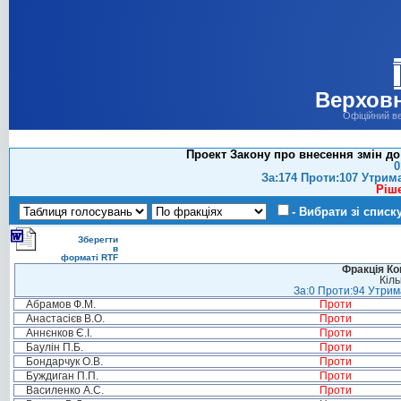
Верховн
Офіційний в
Проект Закону про внесення змін до
0
За:174 Проти:107 Утрим
Ріш
- Вибрати зі списк
Зберегти
в
форматі RTF
Фракція Ком
Кіль
За:0 Проти:94 Утрима
Абрамов Ф.М.
Проти
Анастасієв В.О.
Проти
Аннєнков Є.І.
Проти
Баулін П.Б.
Проти
Бондарчук О.В.
Проти
Буждиган П.П.
Проти
Василенко А.С.
Проти