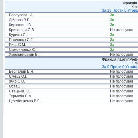
Фракція 
Кіл
За:13 Проти:0 Утрим
Бєлоусова І.А.
За
Діброва В.Г.
За
Кирюшин І.В.
За
Кривошея С.В.
Не голосував
Курикін С.І.
За
Павленко С.Г.
За
Рись С.М.
За
Самойленко Ю.І.
За
Хмельницький В.І.
Не голосував
Фракція партії"Реф
Кіл
За:0 Проти:0 Утрима
Беспалий Б.Я.
Не голосував
Ємець О.І.
Не голосував
Жир О.О.
Не голосував
Осташ І.І.
Не голосував
Стецьків Т.С.
Не голосував
Терьохін С.А.
Не голосував
Цехмістренко В.Г.
Не голосував