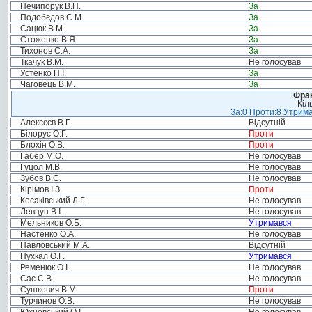
Нечипорук В.П.
За
Подобєдов С.М.
За
Сацюк В.М.
За
Стоженко В.Я.
За
Тихонов С.А.
За
Ткачук В.М.
Не голосував
Устенко П.І.
За
Чаговець В.М.
За
Фрак
Кіл
За:0 Проти:8 Утрима
Алексєєв В.Г.
Відсутній
Білорус О.Г.
Проти
Блохін О.В.
Проти
Габер М.О.
Не голосував
Гуцол М.В.
Не голосував
Зубов В.С.
Не голосував
Кірімов І.З.
Проти
Косаківський Л.Г.
Не голосував
Левцун В.І.
Не голосував
Мельников О.Б.
Утримався
Настенко О.А.
Не голосував
Павловський М.А.
Відсутній
Пухкал О.Г.
Утримався
Ременюк О.І.
Не голосував
Сас С.В.
Не голосував
Сушкевич В.М.
Проти
Турчинов О.В.
Не голосував