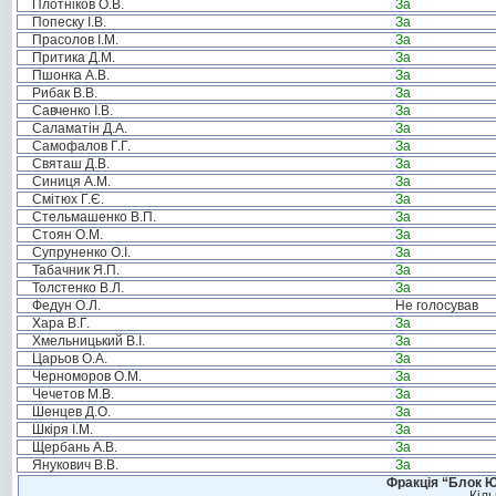
Плотніков О.В.
За
Попеску І.В.
За
Прасолов І.М.
За
Притика Д.М.
За
Пшонка А.В.
За
Рибак В.В.
За
Савченко І.В.
За
Саламатін Д.А.
За
Самофалов Г.Г.
За
Святаш Д.В.
За
Синиця А.М.
За
Смітюх Г.Є.
За
Стельмашенко В.П.
За
Стоян О.М.
За
Супруненко О.І.
За
Табачник Я.П.
За
Толстенко В.Л.
За
Федун О.Л.
Не голосував
Хара В.Г.
За
Хмельницький В.І.
За
Царьов О.А.
За
Черноморов О.М.
За
Чечетов М.В.
За
Шенцев Д.О.
За
Шкіря І.М.
За
Щербань А.В.
За
Янукович В.В.
За
Фракція “Блок Ю