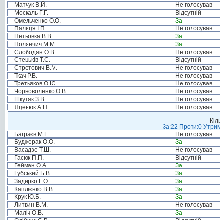
Матчук В.Й.
Не голосував
Москаль Г.Г.
Відсутній
Омельченко О.О.
За
Палиця І.П.
Не голосував
Петьовка В.В.
За
Полянчич М.М.
За
Слободян О.В.
Не голосував
Стецьків Т.С.
Відсутній
Стретович В.М.
Не голосував
Ткач Р.В.
Не голосував
Третьяков О.Ю.
Не голосував
Чорноволенко О.В.
Не голосував
Шкутяк З.В.
Не голосував
Яценюк А.П.
Не голосував
Кіл
За:22 Проти:0 Утрим
Баграєв М.Г.
Не голосував
Буджерак О.О.
За
Васадзе Т.Ш.
Не голосував
Гасюк П.П.
Відсутній
Гейман О.А.
За
Губський Б.В.
За
Задирко Г.О.
За
Каплієнко В.В.
За
Крук Ю.Б.
За
Литвин В.М.
Не голосував
Маліч О.В.
За