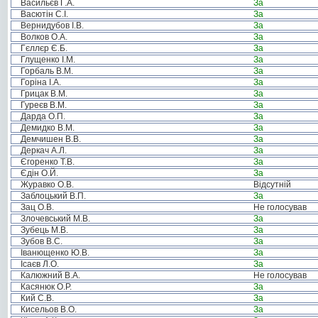
Васильєв Г.А.
За
Васютін С.І.
За
Вернидубов І.В.
За
Волков О.А.
За
Гєллєр Є.Б.
За
Глущенко І.М.
За
Горбаль В.М.
За
Горіна І.А.
За
Грицак В.М.
За
Гуреєв В.М.
За
Дарда О.П.
За
Демидко В.М.
За
Демчишен В.В.
За
Деркач А.Л.
За
Єгоренко Т.В.
За
Єдін О.Й.
За
Журавко О.В.
Відсутній
Заблоцький В.П.
За
Зац О.В.
Не голосував
Злочевський М.В.
За
Зубець М.В.
За
Зубов В.С.
За
Іванющенко Ю.В.
За
Ісаєв Л.О.
За
Калюжний В.А.
Не голосував
Касянюк О.Р.
За
Кий С.В.
За
Кисельов В.О.
За