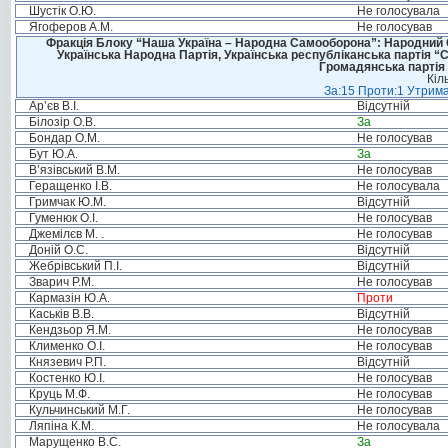
Шустік О.Ю.
Не голосувала
Ягоферов А.М.
Не голосував
Фракція Блоку “Наша Україна – Народна Самооборона”: Народний Со
Українська Народна Партія, Українська республіканська партія “
Громадянська партія 
Кіл
За:15 Проти:1 Утрима
Ар’єв В.І.
Відсутній
Білозір О.В.
За
Бондар О.М.
Не голосував
Бут Ю.А.
За
В’язівський В.М.
Не голосував
Геращенко І.В.
Не голосувала
Гримчак Ю.М.
Відсутній
Гуменюк О.І.
Не голосував
Джемілєв М. .
Не голосував
Доній О.С.
Відсутній
Жебрівський П.І.
Відсутній
Зварич Р.М.
Не голосував
Кармазін Ю.А.
Проти
Каськів В.В.
Відсутній
Кендзьор Я.М.
Не голосував
Клименко О.І.
Не голосував
Князевич Р.П.
Відсутній
Костенко Ю.І.
Не голосував
Круць М.Ф.
Не голосував
Кульчинський М.Г.
Не голосував
Ляпіна К.М.
Не голосувала
Марущенко В.С.
За