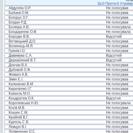
Кіль
За:0 Проти:0 Утримал
Абдуллін О.Р.
Не голосував
Бабаєв О.М.
Не голосував
Білорус О.Г.
Не голосував
Богдан Р.Д.
Не голосував
Болюра А.В.
Не голосувала
Бондаренко О.Ф.
Не голосувала
Бородін В.В.
Відсутній
Ветвицький Д.О.
Не голосував
Волинець М.Я.
Не голосував
Гринів І.О.
Не голосував
Давимука С.А.
Відсутній
Деревляний В.Т.
Відсутній
Дончак В.А.
Не голосував
Дубовой О.Ф.
Не голосував
Жеваго К.В.
Не голосував
Зімін Є.І.
Не голосував
Кальченко В.М.
Не голосував
Кириленко І.Г.
Не голосував
Ковзель М.О.
Не голосував
Кондратюк О.К.
Відсутня
Королевська Н.Ю.
Не голосувала
Косів М.В.
Не голосував
Кошин С.М.
Не голосував
Крайній В.Г.
Не голосував
Курпіль С.В.
Не голосував
Левцун В.І.
Не голосував
Логвиненко О.С.
Не голосував