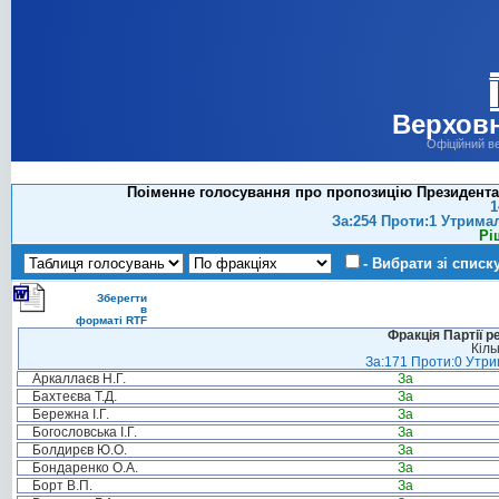
Верховн
Офіційний в
Поіменне голосування про пропозицію Президента 
1
За:254 Проти:1 Утрима
Рі
- Вибрати зі списк
Зберегти
в
форматі RTF
Фракція Партії р
Кіль
За:171 Проти:0 Утрим
Аркаллаєв Н.Г.
За
Бахтеєва Т.Д.
За
Бережна І.Г.
За
Богословська І.Г.
За
Болдирєв Ю.О.
За
Бондаренко О.А.
За
Борт В.П.
За