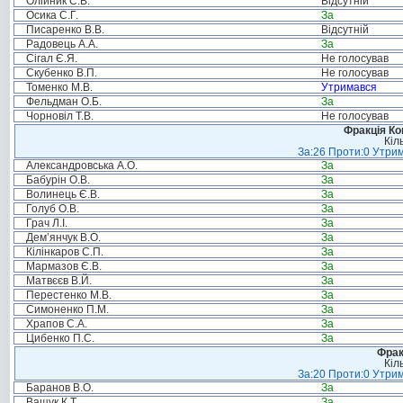
Олійник С.В.
Відсутній
Осика С.Г.
За
Писаренко В.В.
Відсутній
Радовець А.А.
За
Сігал Є.Я.
Не голосував
Скубенко В.П.
Не голосував
Томенко М.В.
Утримався
Фельдман О.Б.
За
Чорновіл Т.В.
Не голосував
Фракція Ком
Кіл
За:26 Проти:0 Утрим
Александровська А.О.
За
Бабурін О.В.
За
Волинець Є.В.
За
Голуб О.В.
За
Грач Л.І.
За
Дем’янчук В.О.
За
Кілінкаров С.П.
За
Мармазов Є.В.
За
Матвєєв В.Й.
За
Перестенко М.В.
За
Симоненко П.М.
За
Храпов С.А.
За
Цибенко П.С.
За
Фрак
Кіл
За:20 Проти:0 Утрим
Баранов В.О.
За
Ващук К.Т.
За