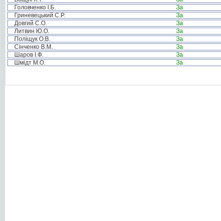
Головченко І.Б.
За
Гриневецький С.Р.
За
Довгий С.О.
За
Литвин Ю.О.
За
Поліщук О.В.
За
Сінченко В.М.
За
Шаров І.Ф.
За
Шмідт М.О.
За