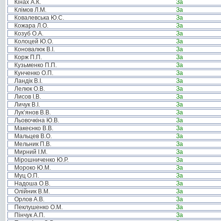
Кінах А.К.
За
Клімов Л.М.
За
Ковалевська Ю.С.
За
Кожара Л.О.
За
Козуб О.А.
За
Колоцей Ю.О.
За
Коновалюк В.І.
За
Корж П.П.
За
Кузьменко П.П.
За
Кунченко О.П.
За
Ландік В.І.
За
Лелюк О.В.
За
Лисов І.В.
За
Личук В.І.
За
Лук’янов В.В.
За
Льовочкіна Ю.В.
За
Макеєнко В.В.
За
Мальцев В.О.
За
Мельник П.В.
За
Мирний І.М.
За
Мірошниченко Ю.Р.
За
Мороко Ю.М.
За
Муц О.П.
За
Надоша О.В.
За
Олійник В.М.
За
Орлов А.В.
За
Пеклушенко О.М.
За
Пінчук А.П.
За