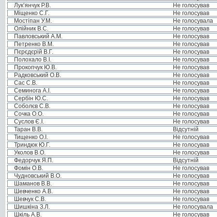
Лук’янчук Р.В.
Не голосував
Міщенко С.Г.
Не голосував
Мостіпан У.М.
Не голосувала
Олійник В.С.
Не голосував
Павловський А.М.
Не голосував
Петренко В.М.
Не голосував
Пєрєдєрій В.Г.
Не голосував
Полохало В.І.
Не голосував
Прокопчук Ю.В.
Не голосував
Радковський О.В.
Не голосував
Сас С.В.
Не голосував
Семинога А.І.
Не голосував
Сербін Ю.С.
Не голосував
Соболєв С.В.
Не голосував
Сочка О.О.
Не голосував
Суслов Є.І.
Не голосував
Таран В.В.
Відсутній
Тищенко О.І.
Не голосував
Триндюк Ю.Г.
Не голосував
Уколов В.О.
Не голосував
Федорчук Я.П.
Відсутній
Фомін О.В.
Не голосував
Чудновський В.О.
Не голосував
Шаманов В.В.
Не голосував
Шевченко А.В.
Не голосував
Шевчук С.В.
Не голосував
Шишкіна З.Л.
Не голосувала
Шкіль А.В.
Не голосував