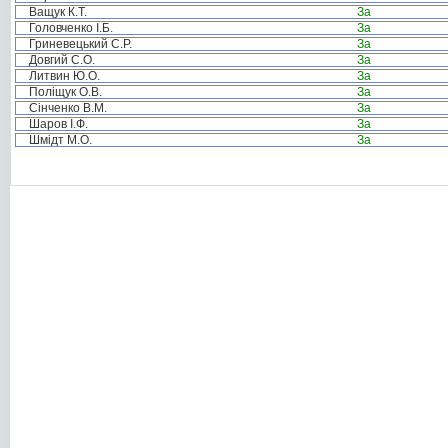
Ващук К.Т.
За
Головченко І.Б.
За
Гриневецький С.Р.
За
Довгий С.О.
За
Литвин Ю.О.
За
Поліщук О.В.
За
Сінченко В.М.
За
Шаров І.Ф.
За
Шмідт М.О.
За