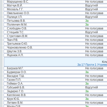
Марущенко В.С.
Не голосував
Матчук В.Й.
Відсутній
Москаль Г.Г.
Відсутній
Омельченко О.О.
Не голосував
Палиця І.П.
Відсутній
Петьовка В.В.
За
Полянчич М.М.
За
Слободян О.В.
Не голосував
Стецьків Т.С.
Відсутній
Стретович В.М.
Не голосував
Ткач Р.В.
Не голосував
Третьяков О.Ю.
Не голосував
Чорноволенко О.В.
Не голосував
Шкутяк З.В.
Не голосував
Яценюк А.П.
Не голосував
Кіл
За:17 Проти:1 Утрима
Баграєв М.Г.
Не голосував
Буджерак О.О.
За
Васадзе Т.Ш.
Не голосував
Гасюк П.П.
Не голосував
Гейман О.А.
За
Губський Б.В.
Відсутній
Задирко Г.О.
За
Каплієнко В.В.
Не голосував
Крук Ю.Б.
За
Литвин В.М.
Не голосував
Маліч О.В.
За