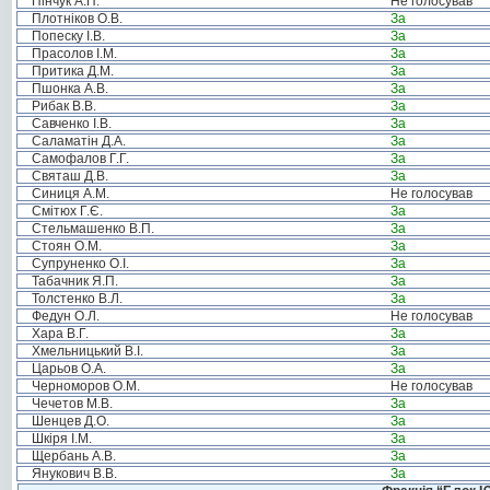
Пінчук А.П.
Не голосував
Плотніков О.В.
За
Попеску І.В.
За
Прасолов І.М.
За
Притика Д.М.
За
Пшонка А.В.
За
Рибак В.В.
За
Савченко І.В.
За
Саламатін Д.А.
За
Самофалов Г.Г.
За
Святаш Д.В.
За
Синиця А.М.
Не голосував
Смітюх Г.Є.
За
Стельмашенко В.П.
За
Стоян О.М.
За
Супруненко О.І.
За
Табачник Я.П.
За
Толстенко В.Л.
За
Федун О.Л.
Не голосував
Хара В.Г.
За
Хмельницький В.І.
За
Царьов О.А.
За
Черноморов О.М.
Не голосував
Чечетов М.В.
За
Шенцев Д.О.
За
Шкіря І.М.
За
Щербань А.В.
За
Янукович В.В.
За