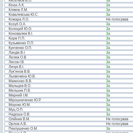
Кисельов В.О.
За
Кінах А.К.
За
Клімов Л.М.
За
Ковалевська Ю.С.
За
Кожара Л.О.
Не голосував
Козуб О.А.
За
Колоцей Ю.О.
За
Коновалюк В.І.
За
Корж П.П.
За
Кузьменко П.П.
За
Кунченко О.П.
За
Ландік В.І.
За
Лелюк О.В.
За
Лисов І.В.
За
Личук В.І.
За
Лук’янов В.В.
За
Льовочкіна Ю.В.
За
Макеєнко В.В.
За
Мальцев В.О.
За
Мельник П.В.
За
Мирний І.М.
За
Мірошниченко Ю.Р.
За
Мороко Ю.М.
За
Муц О.П.
За
Надоша О.В.
За
Олійник В.М.
Не голосував
Орлов А.В.
Не голосував
Пеклушенко О.М.
За