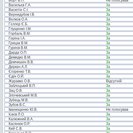
Борт В.П.
Не голосував
Васильєв Г.А.
За
Васютін С.І.
За
Вернидубов І.В.
За
Волков О.А.
За
Гєллєр Є.Б.
За
Глущенко І.М.
За
Горбаль В.М.
За
Горіна І.А.
За
Грицак В.М.
За
Гуреєв В.М.
За
Дарда О.П.
За
Демидко В.М.
За
Демчишен В.В.
За
Деркач А.Л.
За
Єгоренко Т.В.
За
Єдін О.Й.
За
Журавко О.В.
Відсутній
Заблоцький В.П.
За
Зац О.В.
За
Злочевський М.В.
За
Зубець М.В.
За
Зубов В.С.
За
Іванющенко Ю.В.
Не голосував
Ісаєв Л.О.
За
Калюжний В.А.
За
Касянюк О.Р.
За
Кий С.В.
За