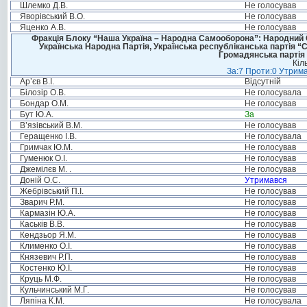
Шлемко Д.В.
Не голосував
Яворівський В.О.
Не голосував
Яценко А.В.
Не голосував
Фракція Блоку “Наша Україна – Народна Самооборона”: Народний Со
Українська Народна Партія, Українська республіканська партія “
Громадянська партія 
Кіл
За:7 Проти:0 Утрима
Ар’єв В.І.
Відсутній
Білозір О.В.
Не голосувала
Бондар О.М.
Не голосував
Бут Ю.А.
За
В’язівський В.М.
Не голосував
Геращенко І.В.
Не голосувала
Гримчак Ю.М.
Не голосував
Гуменюк О.І.
Не голосував
Джемілєв М. .
Не голосував
Доній О.С.
Утримався
Жебрівський П.І.
Не голосував
Зварич Р.М.
Не голосував
Кармазін Ю.А.
Не голосував
Каськів В.В.
Не голосував
Кендзьор Я.М.
Не голосував
Клименко О.І.
Не голосував
Князевич Р.П.
Не голосував
Костенко Ю.І.
Не голосував
Круць М.Ф.
Не голосував
Кульчинський М.Г.
Не голосував
Ляпіна К.М.
Не голосувала