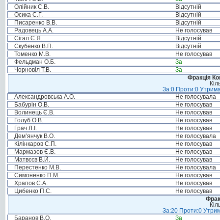
Олійник С.В.
Відсутній
Осика С.Г.
Відсутній
Писаренко В.В.
Відсутній
Радовець А.А.
Не голосував
Сігал Є.Я.
Відсутній
Скубенко В.П.
Відсутній
Томенко М.В.
Не голосував
Фельдман О.Б.
За
Чорновіл Т.В.
За
Фракція Ком
Кіл
За:0 Проти:0 Утрима
Александровська А.О.
Не голосувала
Бабурін О.В.
Не голосував
Волинець Є.В.
Не голосував
Голуб О.В.
Не голосував
Грач Л.І.
Не голосував
Дем’янчук В.О.
Не голосувала
Кілінкаров С.П.
Не голосував
Мармазов Є.В.
Не голосував
Матвєєв В.Й.
Не голосував
Перестенко М.В.
Не голосувала
Симоненко П.М.
Не голосував
Храпов С.А.
Не голосував
Цибенко П.С.
Не голосував
Фрак
Кіл
За:20 Проти:0 Утрим
Баранов В.О.
За