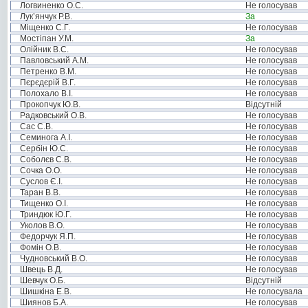
Логвиненко О.С.
Не голосував
Лук’янчук Р.В.
За
Міщенко С.Г.
Не голосував
Мостіпан У.М.
За
Олійник В.С.
Не голосував
Павловський А.М.
Не голосував
Петренко В.М.
Не голосував
Пєрєдєрій В.Г.
Не голосував
Полохало В.І.
Не голосував
Прокопчук Ю.В.
Відсутній
Радковський О.В.
Не голосував
Сас С.В.
Не голосував
Семинога А.І.
Не голосував
Сербін Ю.С.
Не голосував
Соболєв С.В.
Не голосував
Сочка О.О.
Не голосував
Суслов Є.І.
Не голосував
Таран В.В.
Не голосував
Тищенко О.І.
Не голосував
Триндюк Ю.Г.
Не голосував
Уколов В.О.
Не голосував
Федорчук Я.П.
Не голосував
Фомін О.В.
Не голосував
Чудновський В.О.
Не голосував
Швець В.Д.
Не голосував
Шевчук О.Б.
Відсутній
Шишкіна Е.В.
Не голосувала
Шиянов Б.А.
Не голосував