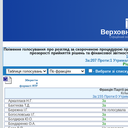
Верховн
Офіційний в
Поіменне голосування про розгляд за скороченою процедурою про
прозорості прийняття рішень та фінансової звітнос
1
За:207 Проти:1 Утрима
Рі
- Вибрати зі списк
Зберегти
в
форматі RTF
Фракція Партії р
Кіль
За:155 Проти:0 Утрим
Аркаллаєв Н.Г.
За
Бахтеєва Т.Д.
За
Бережна І.Г.
Не голосувала
Богословська І.Г.
За
Болдирєв Ю.О.
За
Бондаренко О.А.
За