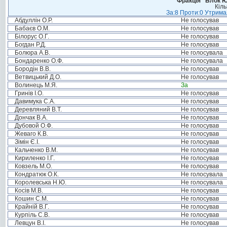
Фракція “Блок Ю
Кіль
За:8 Проти:0 Утримал
Абдуллін О.Р.
Не голосував
Бабаєв О.М.
Не голосував
Білорус О.Г.
Не голосував
Богдан Р.Д.
Не голосував
Болюра А.В.
Не голосувала
Бондаренко О.Ф.
Не голосувала
Бородін В.В.
Не голосував
Ветвицький Д.О.
Не голосував
Волинець М.Я.
За
Гринів І.О.
Не голосував
Давимука С.А.
Не голосував
Деревляний В.Т.
Не голосував
Дончак В.А.
Не голосував
Дубовой О.Ф.
Не голосував
Жеваго К.В.
Не голосував
Зімін Є.І.
Не голосував
Кальченко В.М.
Не голосував
Кириленко І.Г.
Не голосував
Ковзель М.О.
Не голосував
Кондратюк О.К.
Не голосувала
Королевська Н.Ю.
Не голосувала
Косів М.В.
Не голосував
Кошин С.М.
Не голосував
Крайній В.Г.
Не голосував
Курпіль С.В.
Не голосував
Левцун В.І.
Не голосував