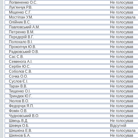
Логвиненко О.С.
Не голосував
Лук’янчук Р.В.
Не голосував
Міщенко С.Г.
Не голосував
Мостіпан У.М.
Не голосувала
Олійник В.С.
Не голосував
Павловський А.М.
Не голосував
Петренко В.М.
Не голосував
Пєрєдєрій В.Г.
Не голосував
Полохало В.І.
Не голосував
Прокопчук Ю.В.
Не голосував
Радковський О.В.
Не голосував
Сас С.В.
Не голосував
Семинога А.І.
Не голосував
Сербін Ю.С.
Не голосував
Соболєв С.В.
Не голосував
Сочка О.О.
Не голосував
Суслов Є.І.
Не голосував
Таран В.В.
Не голосував
Тищенко О.І.
Не голосував
Триндюк Ю.Г.
Не голосував
Уколов В.О.
Не голосував
Федорчук Я.П.
Не голосував
Фомін О.В.
Не голосував
Чудновський В.О.
Не голосував
Швець В.Д.
Не голосував
Шевчук О.Б.
Відсутній
Шишкіна Е.В.
Не голосувала
Шиянов Б.А.
Не голосував