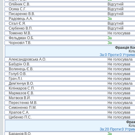
Олійник С.В.
Відсутній
Осика С.Г.
Відсутній
Писаренко В.В.
Відсутній
Радовець А.А.
За
Сігал Є.Я.
Відсутній
Скубенко В.П.
Відсутній
Томенко М.В.
Не голосував
Фельдман О.Б.
За
Чорновіл Т.В.
За
Фракція Ком
Кіл
За:0 Проти:0 Утрима
Александровська А.О.
Не голосувала
Бабурін О.В.
Не голосував
Волинець Є.В.
Не голосував
Голуб О.В.
Не голосував
Грач Л.І.
Не голосував
Дем’янчук В.О.
Не голосувала
Кілінкаров С.П.
Не голосував
Мармазов Є.В.
Не голосував
Матвєєв В.Й.
Не голосував
Перестенко М.В.
Не голосувала
Симоненко П.М.
Не голосував
Храпов С.А.
Не голосував
Цибенко П.С.
Не голосував
Фрак
Кіл
За:20 Проти:0 Утрим
Баранов В.О.
За