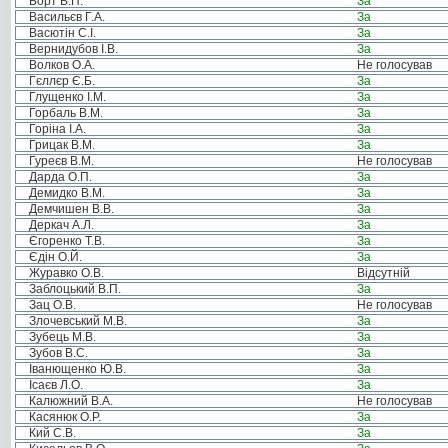
Борт В.П.
За
Васильєв Г.А.
За
Васютін С.І.
За
Вернидубов І.В.
За
Волков О.А.
Не голосував
Гєллєр Є.Б.
За
Глущенко І.М.
За
Горбаль В.М.
За
Горіна І.А.
За
Грицак В.М.
За
Гуреєв В.М.
Не голосував
Дарда О.П.
За
Демидко В.М.
За
Демчишен В.В.
За
Деркач А.Л.
За
Єгоренко Т.В.
За
Єдін О.Й.
За
Журавко О.В.
Відсутній
Заблоцький В.П.
За
Зац О.В.
Не голосував
Злочевський М.В.
За
Зубець М.В.
За
Зубов В.С.
За
Іванющенко Ю.В.
За
Ісаєв Л.О.
За
Калюжний В.А.
Не голосував
Касянюк О.Р.
За
Кий С.В.
За