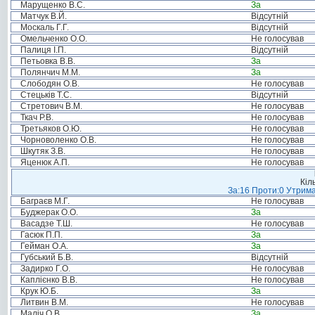
Марущенко В.С.
За
Матчук В.Й.
Відсутній
Москаль Г.Г.
Відсутній
Омельченко О.О.
Не голосував
Палиця І.П.
Відсутній
Петьовка В.В.
За
Полянчич М.М.
За
Слободян О.В.
Не голосував
Стецьків Т.С.
Відсутній
Стретович В.М.
Не голосував
Ткач Р.В.
Не голосував
Третьяков О.Ю.
Не голосував
Чорноволенко О.В.
Не голосував
Шкутяк З.В.
Не голосував
Яценюк А.П.
Не голосував
Кіл
За:16 Проти:0 Утрима
Баграєв М.Г.
Не голосував
Буджерак О.О.
За
Васадзе Т.Ш.
Не голосував
Гасюк П.П.
За
Гейман О.А.
За
Губський Б.В.
Відсутній
Задирко Г.О.
Не голосував
Каплієнко В.В.
Не голосував
Крук Ю.Б.
За
Литвин В.М.
Не голосував
Маліч О.В.
За