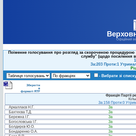
Верховн
Офіційний в
Поіменне голосування про розгляд за скороченою процедурою пр
службу" (щодо посилення в
1
За:203 Проти:1 Утрима
Рі
- Вибрати зі списк
Зберегти
в
форматі RTF
Фракція Партії р
Кіль
За:158 Проти:0 Утрим
Аркаллаєв Н.Г.
За
Бахтеєва Т.Д.
За
Бережна І.Г.
За
Богословська І.Г.
За
Болдирєв Ю.О.
За
Бондаренко О.А.
За