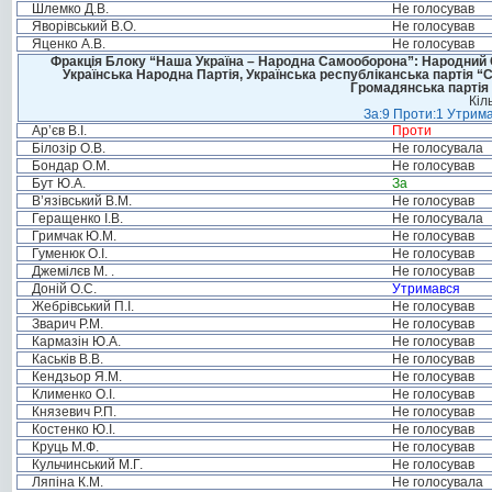
Шлемко Д.В.
Не голосував
Яворівський В.О.
Не голосував
Яценко А.В.
Не голосував
Фракція Блоку “Наша Україна – Народна Самооборона”: Народний Со
Українська Народна Партія, Українська республіканська партія “
Громадянська партія 
Кіл
За:9 Проти:1 Утрима
Ар’єв В.І.
Проти
Білозір О.В.
Не голосувала
Бондар О.М.
Не голосував
Бут Ю.А.
За
В’язівський В.М.
Не голосував
Геращенко І.В.
Не голосувала
Гримчак Ю.М.
Не голосував
Гуменюк О.І.
Не голосував
Джемілєв М. .
Не голосував
Доній О.С.
Утримався
Жебрівський П.І.
Не голосував
Зварич Р.М.
Не голосував
Кармазін Ю.А.
Не голосував
Каськів В.В.
Не голосував
Кендзьор Я.М.
Не голосував
Клименко О.І.
Не голосував
Князевич Р.П.
Не голосував
Костенко Ю.І.
Не голосував
Круць М.Ф.
Не голосував
Кульчинський М.Г.
Не голосував
Ляпіна К.М.
Не голосувала