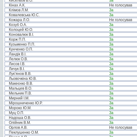
Кисельов В.О.
За
Кінах А.К.
Не голосував
Клімов Л.М.
За
Ковалевська Ю.С.
За
Кожара Л.О.
Не голосував
Козуб О.А.
За
Колоцей Ю.О.
За
Коновалюк В.І.
За
Корж П.П.
За
Кузьменко П.П.
За
Кунченко О.П.
За
Ландік В.І.
За
Лелюк О.В.
За
Лисов І.В.
За
Личук В.І.
За
Лук’янов В.В.
За
Льовочкіна Ю.В.
За
Макеєнко В.В.
За
Мальцев В.О.
За
Мельник П.В.
За
Мирний І.М.
За
Мірошниченко Ю.Р.
За
Мороко Ю.М.
За
Муц О.П.
За
Надоша О.В.
За
Олійник В.М.
За
Орлов А.В.
Не голосував
Пеклушенко О.М.
За