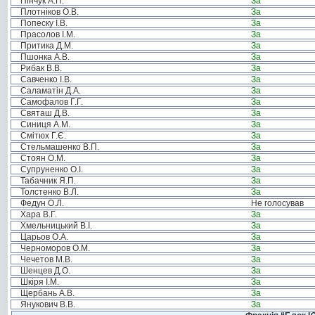
Пінчук А.П.
За
Плотніков О.В.
За
Попеску І.В.
За
Прасолов І.М.
За
Притика Д.М.
За
Пшонка А.В.
За
Рибак В.В.
За
Савченко І.В.
За
Саламатін Д.А.
За
Самофалов Г.Г.
За
Святаш Д.В.
За
Синиця А.М.
За
Смітюх Г.Є.
За
Стельмашенко В.П.
За
Стоян О.М.
За
Супруненко О.І.
За
Табачник Я.П.
За
Толстенко В.Л.
За
Федун О.Л.
Не голосував
Хара В.Г.
За
Хмельницький В.І.
За
Царьов О.А.
За
Черноморов О.М.
За
Чечетов М.В.
За
Шенцев Д.О.
За
Шкіря І.М.
За
Щербань А.В.
За
Янукович В.В.
За