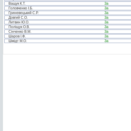
Ващук К.Т.
За
Головченко І.Б.
За
Гриневецький С.Р.
За
Довгий С.О.
За
Литвин Ю.О.
За
Поліщук О.В.
За
Сінченко В.М.
За
Шаров І.Ф.
За
Шмідт М.О.
За