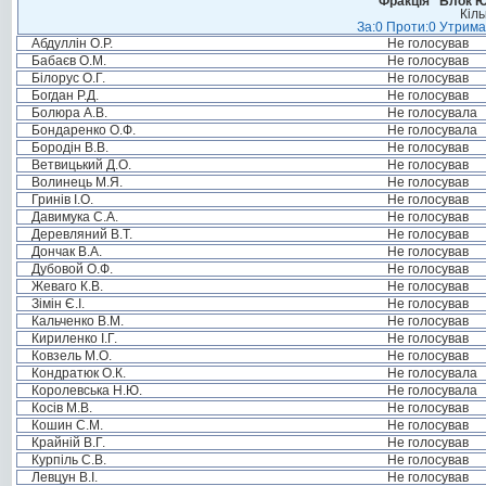
Фракція “Блок Ю
Кіль
За:0 Проти:0 Утрима
Абдуллін О.Р.
Не голосував
Бабаєв О.М.
Не голосував
Білорус О.Г.
Не голосував
Богдан Р.Д.
Не голосував
Болюра А.В.
Не голосувала
Бондаренко О.Ф.
Не голосувала
Бородін В.В.
Не голосував
Ветвицький Д.О.
Не голосував
Волинець М.Я.
Не голосував
Гринів І.О.
Не голосував
Давимука С.А.
Не голосував
Деревляний В.Т.
Не голосував
Дончак В.А.
Не голосував
Дубовой О.Ф.
Не голосував
Жеваго К.В.
Не голосував
Зімін Є.І.
Не голосував
Кальченко В.М.
Не голосував
Кириленко І.Г.
Не голосував
Ковзель М.О.
Не голосував
Кондратюк О.К.
Не голосувала
Королевська Н.Ю.
Не голосувала
Косів М.В.
Не голосував
Кошин С.М.
Не голосував
Крайній В.Г.
Не голосував
Курпіль С.В.
Не голосував
Левцун В.І.
Не голосував