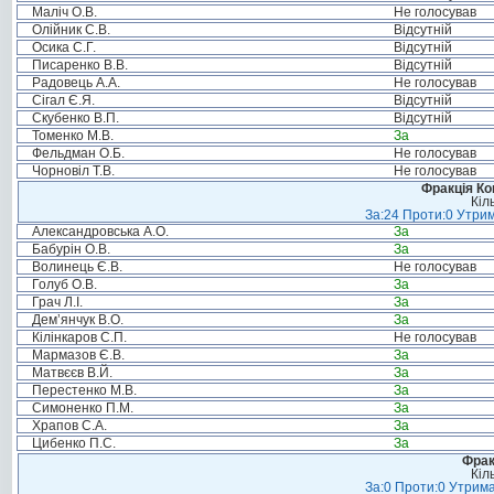
Маліч О.В.
Не голосував
Олійник С.В.
Відсутній
Осика С.Г.
Відсутній
Писаренко В.В.
Відсутній
Радовець А.А.
Не голосував
Сігал Є.Я.
Відсутній
Скубенко В.П.
Відсутній
Томенко М.В.
За
Фельдман О.Б.
Не голосував
Чорновіл Т.В.
Не голосував
Фракція Ком
Кіл
За:24 Проти:0 Утрим
Александровська А.О.
За
Бабурін О.В.
За
Волинець Є.В.
Не голосував
Голуб О.В.
За
Грач Л.І.
За
Дем’янчук В.О.
За
Кілінкаров С.П.
Не голосував
Мармазов Є.В.
За
Матвєєв В.Й.
За
Перестенко М.В.
За
Симоненко П.М.
За
Храпов С.А.
За
Цибенко П.С.
За
Фрак
Кіл
За:0 Проти:0 Утрима