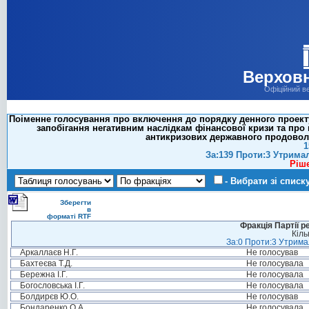
Верховн
Офіційний в
Поіменне голосування про включення до порядку денного проекту
запобігання негативним наслідкам фінансової кризи та про
антикризових державного продоволь
1
За:139 Проти:3 Утрима
Ріш
- Вибрати зі списк
Зберегти
в
форматі RTF
Фракція Партії р
Кіль
За:0 Проти:3 Утримал
Аркаллаєв Н.Г.
Не голосував
Бахтеєва Т.Д.
Не голосувала
Бережна І.Г.
Не голосувала
Богословська І.Г.
Не голосувала
Болдирєв Ю.О.
Не голосував
Бондаренко О.А.
Не голосувала