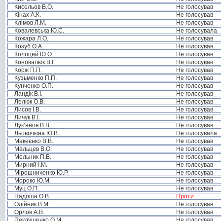
Кисельов В.О.
Не голосував
Кінах А.К.
Не голосував
Клімов Л.М.
Не голосував
Ковалевська Ю.С.
Не голосувала
Кожара Л.О.
Не голосував
Козуб О.А.
Не голосував
Колоцей Ю.О.
Не голосував
Коновалюк В.І.
Не голосував
Корж П.П.
Не голосував
Кузьменко П.П.
Не голосував
Кунченко О.П.
Не голосував
Ландік В.І.
Не голосував
Лелюк О.В.
Не голосував
Лисов І.В.
Не голосував
Личук В.І.
Не голосував
Лук’янов В.В.
Не голосував
Льовочкіна Ю.В.
Не голосувала
Макеєнко В.В.
Не голосував
Мальцев В.О.
Не голосував
Мельник П.В.
Не голосував
Мирний І.М.
Не голосував
Мірошниченко Ю.Р.
Не голосував
Мороко Ю.М.
Не голосував
Муц О.П.
Не голосував
Надоша О.В.
Проти
Олійник В.М.
Не голосував
Орлов А.В.
Не голосував
Пеклушенко О.М.
Не голосував