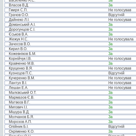
Василенко А.С.
За
Власов В.Д.
За
Гмиря С.П.
Не голосував
Грачов О.О.
Відсутній
Дайнеко Л.І.
Не голосував
Доманський А.І.
За
Дорогунцов С.І.
За
Єськов В.А.
За
Жежук Н.С.
Не голосувала
Зачосов В.О.
За
Кирил В.О.
За
Кожевніков Б.М.
За
Корнійчук І.В.
Не голосував
Кравченко М.В.
За
Круценко В.Я.
Не голосував
Кузнєцов П.С.
Відсутній
Кучеренко В.М.
Не голосував
Лантух В.І.
Не голосував
Лешан Е.А.
Не голосував
Малєвський О.Т.
За
Мармазов Є.В.
За
Матвєєв В.Г.
За
Мигович І.І.
За
Мішура В.Д.
За
Молчанов Б.Я.
За
Морозов А.П.
За
Олійник Б.І.
Відсутній
Охріменко К.О.
За