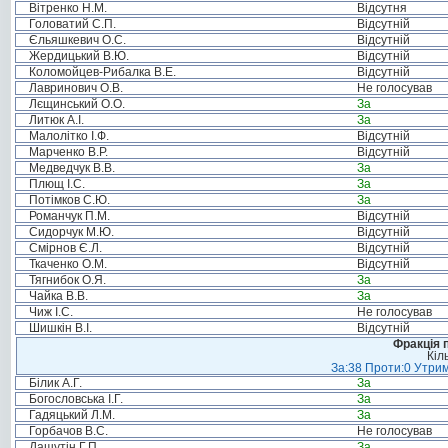
Вітренко Н.М.
Відсутня
Головатий С.П.
Відсутній
Єльяшкевич О.С.
Відсутній
Жердицький В.Ю.
Відсутній
Коломойцев-Рибалка В.Е.
Відсутній
Лавринович О.В.
Не голосував
Лєщинський О.О.
За
Литюк А.І.
За
Малолітко І.Ф.
Відсутній
Марченко В.Р.
Відсутній
Медведчук В.В.
За
Плющ І.С.
За
Потімков С.Ю.
За
Романчук П.М.
Відсутній
Сидорчук М.Ю.
Відсутній
Смірнов Є.Л.
Відсутній
Ткаченко О.М.
Відсутній
Тягнибок О.Я.
За
Чайка В.В.
За
Чиж І.С.
Не голосував
Шишкін В.І.
Відсутній
Фракція п
Кіл
За:38 Проти:0 Утрим
Білик А.Г.
За
Богословська І.Г.
За
Гадяцький Л.М.
За
Горбачов В.С.
Не голосував
Дашутін Г.П.
За