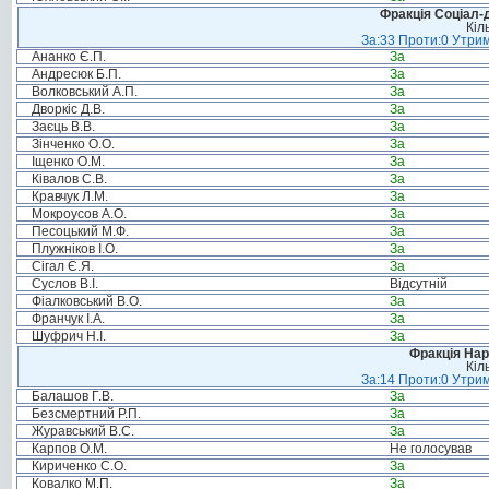
Фракція Соціал-д
Кіл
За:33 Проти:0 Утрим
Ананко Є.П.
За
Андресюк Б.П.
За
Волковський А.П.
За
Дворкіс Д.В.
За
Заєць В.В.
За
Зінченко О.О.
За
Іщенко О.М.
За
Ківалов С.В.
За
Кравчук Л.М.
За
Мокроусов А.О.
За
Песоцький М.Ф.
За
Плужніков І.О.
За
Сігал Є.Я.
За
Суслов В.І.
Відсутній
Фіалковський В.О.
За
Франчук І.А.
За
Шуфрич Н.І.
За
Фракція Нар
Кіл
За:14 Проти:0 Утрим
Балашов Г.В.
За
Безсмертний Р.П.
За
Журавський В.С.
За
Карпов О.М.
Не голосував
Кириченко С.О.
За
Ковалко М.П.
За