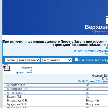
Верховн
Офіційний в
Про включення до порядку денного Проекту Закону про внесення з
з громадян" (стосовно звільнення
0
За:324 Проти:0 Утрима
Рі
- Вибрати зі списк
Зберегти
в
форматі RTF
Фракція Ком
Кіль
За:91 Проти:0 Утрима
Абрамов Ф.М.
За
Анастасієв В.О.
За
Аннєнков Є.І.
За
Баулін П.Б.
За
Бондарчук О.В.
Відсутній
Буждиган П.П.
Відсутній