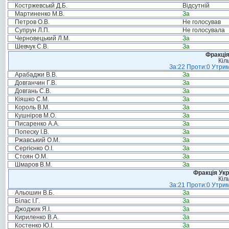
Костржевськй Д.Б.
Відсутній
Мартиненко М.В.
За
Петров О.В.
Не голосував
Супрун Л.П.
Не голосувала
Черновецький Л.М.
За
Шевчук С.В.
За
Фракція
Кіл
За:22 Проти:0 Утрим
Арабаджи В.В.
За
Довганчин Г.В.
За
Довгань С.В.
За
Кіяшко С.М.
За
Король В.М.
За
Кушніров М.О.
За
Писаренко А.А.
За
Попеску І.В.
За
Ржавський О.М.
За
Сергієнко О.І.
За
Стоян О.М.
За
Шмаров В.М.
За
Фракція Ук
Кіл
За:21 Проти:0 Утрим
Альошин В.Б.
За
Білас І.Г.
За
Джоджик Я.І.
За
Кириленко В.А.
За
Костенко Ю.І.
За