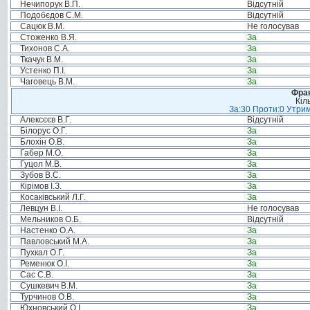
Нечипорук В.П.
Відсутній
Подобєдов С.М.
Відсутній
Сацюк В.М.
Не голосував
Стоженко В.Я.
За
Тихонов С.А.
За
Ткачук В.М.
За
Устенко П.І.
За
Чаговець В.М.
За
Фрак
Кіл
За:30 Проти:0 Утрим
Алексєєв В.Г.
Відсутній
Білорус О.Г.
За
Блохін О.В.
За
Габер М.О.
За
Гуцол М.В.
За
Зубов В.С.
За
Кірімов І.З.
За
Косаківський Л.Г.
За
Левцун В.І.
Не голосував
Мельников О.Б.
Відсутній
Настенко О.А.
За
Павловський М.А.
За
Пухкал О.Г.
За
Ременюк О.І.
За
Сас С.В.
За
Сушкевич В.М.
За
Турчинов О.В.
За
Юхновський О.І.
За