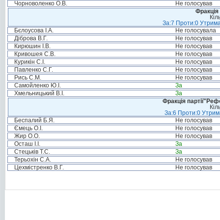
Чорноволенко О.В.
Не голосував
Фракція 
Кіл
За:7 Проти:0 Утрима
Бєлоусова І.А.
Не голосувала
Діброва В.Г.
Не голосував
Кирюшин І.В.
Не голосував
Кривошея С.В.
Не голосував
Курикін С.І.
Не голосував
Павленко С.Г.
Не голосував
Рись С.М.
Не голосував
Самойленко Ю.І.
За
Хмельницький В.І.
За
Фракція партії"Реф
Кіл
За:6 Проти:0 Утрим
Беспалий Б.Я.
Не голосував
Ємець О.І.
Не голосував
Жир О.О.
Не голосував
Осташ І.І.
За
Стецьків Т.С.
За
Терьохін С.А.
Не голосував
Цехмістренко В.Г.
Не голосував