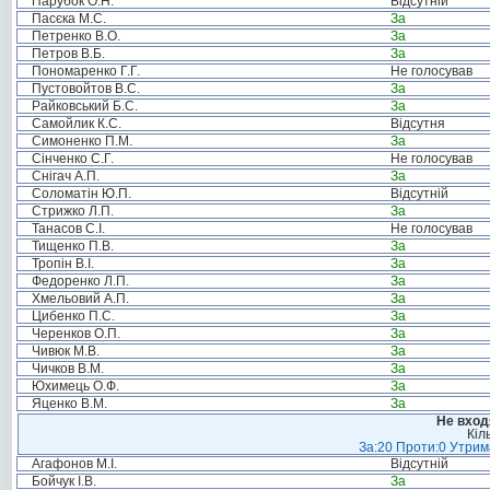
Парубок О.Н.
Відсутній
Пасєка М.С.
За
Петренко В.О.
За
Петров В.Б.
За
Пономаренко Г.Г.
Не голосував
Пустовойтов В.С.
За
Райковський Б.С.
За
Самойлик К.С.
Відсутня
Симоненко П.М.
За
Сінченко С.Г.
Не голосував
Снігач А.П.
За
Соломатін Ю.П.
Відсутній
Стрижко Л.П.
За
Танасов С.І.
Не голосував
Тищенко П.В.
За
Тропін В.І.
За
Федоренко Л.П.
За
Хмельовий А.П.
За
Цибенко П.С.
За
Черенков О.П.
За
Чивюк М.В.
За
Чичков В.М.
За
Юхимець О.Ф.
За
Яценко В.М.
За
Не вход
Кіл
За:20 Проти:0 Утрима
Агафонов М.І.
Відсутній
Бойчук І.В.
За