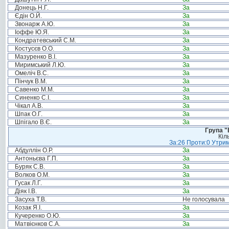
Донець Н.Г.
За
Єдін О.Й.
За
Звонарж А.Ю.
За
Іоффе Ю.Я.
За
Кондратевський С.М.
За
Костусєв О.О.
За
Мазуренко В.І.
За
Миримський Л.Ю.
За
Омеліч В.С.
За
Пінчук В.М.
За
Савенко М.М.
За
Синенко С.І.
За
Чікал А.В.
За
Шпак О.Г.
За
Шпігало В.Є.
За
Група "
Кіл
За:26 Проти:0 Утрим
Абдуллін О.Р.
За
Антоньєва Г.П.
За
Буряк С.В.
За
Волков О.М.
За
Гусак Л.Г.
За
Діяк І.В.
За
Засуха Т.В.
Не голосувала
Козак Я.І.
За
Кучеренко О.Ю.
За
Матвієнков С.А.
За