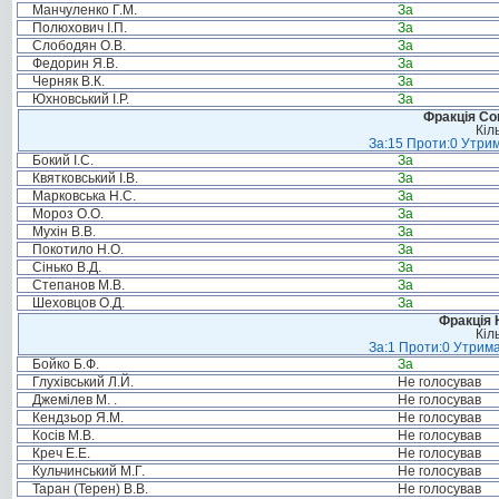
Манчуленко Г.М.
За
Полюхович І.П.
За
Слободян О.В.
За
Федорин Я.В.
За
Черняк В.К.
За
Юхновський І.Р.
За
Фракція Соц
Кіл
За:15 Проти:0 Утрим
Бокий І.С.
За
Квятковський І.В.
За
Марковська Н.С.
За
Мороз О.О.
За
Мухін В.В.
За
Покотило Н.О.
За
Сінько В.Д.
За
Степанов М.В.
За
Шеховцов О.Д.
За
Фракція 
Кіл
За:1 Проти:0 Утрима
Бойко Б.Ф.
За
Глухівський Л.Й.
Не голосував
Джемілев М. .
Не голосував
Кендзьор Я.М.
Не голосував
Косів М.В.
Не голосував
Креч Е.Е.
Не голосував
Кульчинський М.Г.
Не голосував
Таран (Терен) В.В.
Не голосував