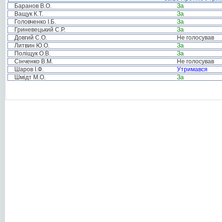
Баранов В.О.
За
Ващук К.Т.
За
Головченко І.Б.
За
Гриневецький С.Р.
За
Довгий С.О.
Не голосував
Литвин Ю.О.
За
Поліщук О.В.
За
Сінченко В.М.
Не голосував
Шаров І.Ф.
Утримався
Шмідт М.О.
За