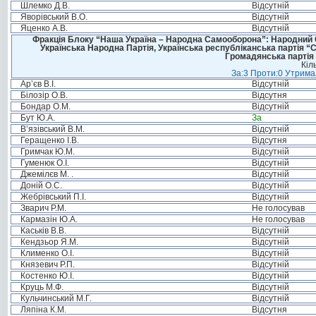
Шлемко Д.В.
Відсутній
Яворівський В.О.
Відсутній
Яценко А.В.
Відсутній
Фракція Блоку “Наша Україна – Народна Самооборона”: Народний Со
Українська Народна Партія, Українська республіканська партія “
Громадянська партія 
Кіл
За:3 Проти:0 Утримал
Ар’єв В.І.
Відсутній
Білозір О.В.
Відсутня
Бондар О.М.
Відсутній
Бут Ю.А.
За
В’язівський В.М.
Відсутній
Геращенко І.В.
Відсутня
Гримчак Ю.М.
Відсутній
Гуменюк О.І.
Відсутній
Джемілєв М. .
Відсутній
Доній О.С.
Відсутній
Жебрівський П.І.
Відсутній
Зварич Р.М.
Не голосував
Кармазін Ю.А.
Не голосував
Каськів В.В.
Відсутній
Кендзьор Я.М.
Відсутній
Клименко О.І.
Відсутній
Князевич Р.П.
Відсутній
Костенко Ю.І.
Відсутній
Круць М.Ф.
Відсутній
Кульчинський М.Г.
Відсутній
Ляпіна К.М.
Відсутня