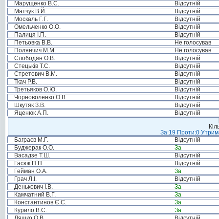
Марущенко В.С.
Відсутній
Матчук В.Й.
Відсутній
Москаль Г.Г.
Відсутній
Омельченко О.О.
Відсутній
Палиця І.П.
Відсутній
Петьовка В.В.
Не голосував
Полянчич М.М.
Не голосував
Слободян О.В.
Відсутній
Стецьків Т.С.
Відсутній
Стретович В.М.
Відсутній
Ткач Р.В.
Відсутній
Третьяков О.Ю.
Відсутній
Чорноволенко О.В.
Відсутній
Шкутяк З.В.
Відсутній
Яценюк А.П.
Відсутній
Кіл
За:19 Проти:0 Утрима
Баграєв М.Г.
Відсутній
Буджерак О.О.
За
Васадзе Т.Ш.
Відсутній
Гасюк П.П.
Відсутній
Гейман О.А.
За
Грач Л.І.
Відсутній
Денькович І.В.
За
Камчатний В.Г.
За
Константинов Є.С.
За
Курило В.С.
За
Ляшко О.В.
Відсутній