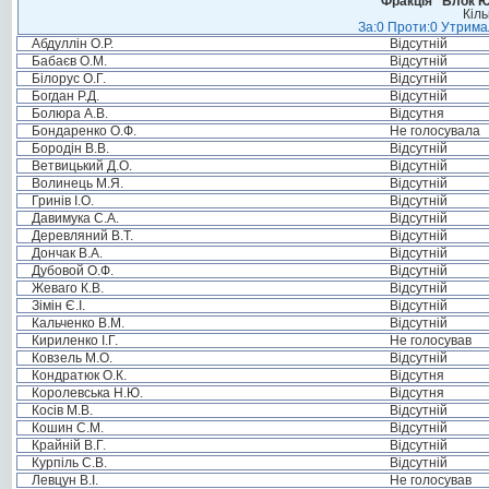
Фракція “Блок Ю
Кіль
За:0 Проти:0 Утримал
Абдуллін О.Р.
Відсутній
Бабаєв О.М.
Відсутній
Білорус О.Г.
Відсутній
Богдан Р.Д.
Відсутній
Болюра А.В.
Відсутня
Бондаренко О.Ф.
Не голосувала
Бородін В.В.
Відсутній
Ветвицький Д.О.
Відсутній
Волинець М.Я.
Відсутній
Гринів І.О.
Відсутній
Давимука С.А.
Відсутній
Деревляний В.Т.
Відсутній
Дончак В.А.
Відсутній
Дубовой О.Ф.
Відсутній
Жеваго К.В.
Відсутній
Зімін Є.І.
Відсутній
Кальченко В.М.
Відсутній
Кириленко І.Г.
Не голосував
Ковзель М.О.
Відсутній
Кондратюк О.К.
Відсутня
Королевська Н.Ю.
Відсутня
Косів М.В.
Відсутній
Кошин С.М.
Відсутній
Крайній В.Г.
Відсутній
Курпіль С.В.
Відсутній
Левцун В.І.
Не голосував