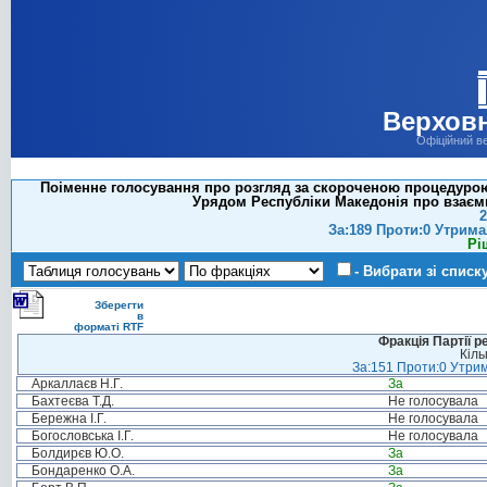
Верховн
Офіційний в
Поіменне голосування про розгляд за скороченою процедурою 
Урядом Республіки Македонія про взаєм
2
За:189 Проти:0 Утрима
Рі
- Вибрати зі списк
Зберегти
в
форматі RTF
Фракція Партії р
Кіль
За:151 Проти:0 Утрим
Аркаллаєв Н.Г.
За
Бахтеєва Т.Д.
Не голосувала
Бережна І.Г.
Не голосувала
Богословська І.Г.
Не голосувала
Болдирєв Ю.О.
За
Бондаренко О.А.
За