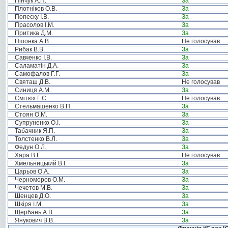
Пінчук А.П.
За
Плотніков О.В.
За
Попеску І.В.
За
Прасолов І.М.
За
Притика Д.М.
За
Пшонка А.В.
Не голосував
Рибак В.В.
За
Савченко І.В.
За
Саламатін Д.А.
За
Самофалов Г.Г.
За
Святаш Д.В.
Не голосував
Синиця А.М.
За
Смітюх Г.Є.
Не голосував
Стельмашенко В.П.
За
Стоян О.М.
За
Супруненко О.І.
За
Табачник Я.П.
За
Толстенко В.Л.
За
Федун О.Л.
За
Хара В.Г.
Не голосував
Хмельницький В.І.
За
Царьов О.А.
За
Черноморов О.М.
За
Чечетов М.В.
За
Шенцев Д.О.
За
Шкіря І.М.
За
Щербань А.В.
За
Янукович В.В.
За