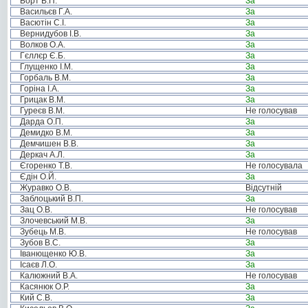
Борт В.П.
За
Васильєв Г.А.
За
Васютін С.І.
За
Вернидубов І.В.
За
Волков О.А.
За
Гєллєр Є.Б.
За
Глущенко І.М.
За
Горбаль В.М.
За
Горіна І.А.
За
Грицак В.М.
За
Гуреєв В.М.
Не голосував
Дарда О.П.
За
Демидко В.М.
За
Демчишен В.В.
За
Деркач А.Л.
За
Єгоренко Т.В.
Не голосувала
Єдін О.Й.
За
Журавко О.В.
Відсутній
Заблоцький В.П.
За
Зац О.В.
Не голосував
Злочевський М.В.
За
Зубець М.В.
Не голосував
Зубов В.С.
За
Іванющенко Ю.В.
За
Ісаєв Л.О.
За
Калюжний В.А.
Не голосував
Касянюк О.Р.
За
Кий С.В.
За