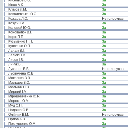
Кисельов В.О.
За
Кінах А.К.
За
Клімов Л.М.
За
Ковалевська Ю.С.
За
Кожара Л.О.
Не голосував
Козуб О.А.
За
Колоцей Ю.О.
За
Коновалюк В.І.
За
Корж П.П.
За
Кузьменко П.П.
За
Кунченко О.П.
За
Ландік В.І.
За
Лелюк О.В.
За
Лисов І.В.
За
Личук В.І.
За
Лук’янов В.В.
Не голосував
Льовочкіна Ю.В.
За
Макеєнко В.В.
За
Мальцев В.О.
За
Мельник П.В.
За
Мирний І.М.
За
Мірошниченко Ю.Р.
За
Мороко Ю.М.
За
Муц О.П.
За
Надоша О.В.
За
Олійник В.М.
Не голосував
Орлов А.В.
За
Пеклушенко О.М.
За