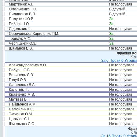
Мартинюк А.І.
Не голосував
Омельченко Г.О.
Відсутній
Пилипенко В.П.
Відсутній
Полунєєв Ю.В.
За
Рибаков І.О.
За
Сідельник І.І.
Не голосував
Сорочинська-Кириленко Р.М.
За
Трайдук М.Ф.
За
Черпіцький О.З.
За
Шаманов В.В.
Не голосував
Фракція Ком
Кіл
За:0 Проти:0 Утрима
Александровська А.О.
Не голосувала
Бабурін О.В.
Не голосував
Волинець Є.В.
Не голосував
Голуб О.В.
Не голосував
Даниленко В.А.
Не голосував
Калєтнік І.Г.
Не голосував
Кравченко М.В.
Не голосував
Матвєєв В.Г.
Не голосував
Найдьонов А.М.
Не голосував
Самойлик К.С.
Не голосувала
Ткаченко О.М.
Не голосував
Царьков Є.І.
Не голосував
Шмельова С.О.
Не голосувала
Фрак
Кіл
За:16 Проти:0 Утрим