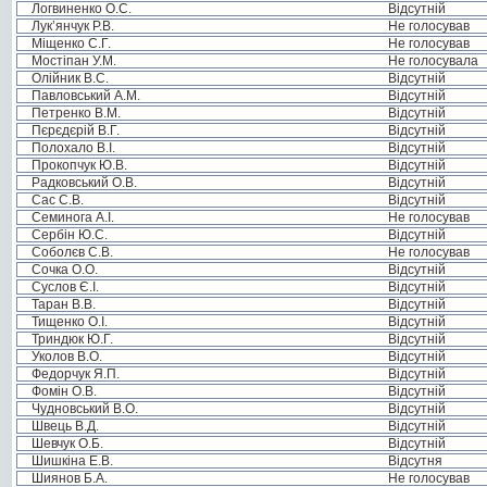
Логвиненко О.С.
Відсутній
Лук’янчук Р.В.
Не голосував
Міщенко С.Г.
Не голосував
Мостіпан У.М.
Не голосувала
Олійник В.С.
Відсутній
Павловський А.М.
Відсутній
Петренко В.М.
Відсутній
Пєрєдєрій В.Г.
Відсутній
Полохало В.І.
Відсутній
Прокопчук Ю.В.
Відсутній
Радковський О.В.
Відсутній
Сас С.В.
Відсутній
Семинога А.І.
Не голосував
Сербін Ю.С.
Відсутній
Соболєв С.В.
Не голосував
Сочка О.О.
Відсутній
Суслов Є.І.
Відсутній
Таран В.В.
Відсутній
Тищенко О.І.
Відсутній
Триндюк Ю.Г.
Відсутній
Уколов В.О.
Відсутній
Федорчук Я.П.
Відсутній
Фомін О.В.
Відсутній
Чудновський В.О.
Відсутній
Швець В.Д.
Відсутній
Шевчук О.Б.
Відсутній
Шишкіна Е.В.
Відсутня
Шиянов Б.А.
Не голосував