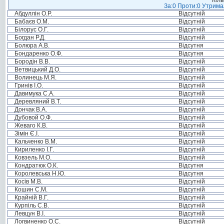
Кіль
За:0 Проти:0 Утримал
Абдуллін О.Р.
Відсутній
Бабаєв О.М.
Відсутній
Білорус О.Г.
Відсутній
Богдан Р.Д.
Відсутній
Болюра А.В.
Відсутня
Бондаренко О.Ф.
Відсутня
Бородін В.В.
Відсутній
Ветвицький Д.О.
Відсутній
Волинець М.Я.
Відсутній
Гринів І.О.
Відсутній
Давимука С.А.
Відсутній
Деревляний В.Т.
Відсутній
Дончак В.А.
Відсутній
Дубовой О.Ф.
Відсутній
Жеваго К.В.
Відсутній
Зімін Є.І.
Відсутній
Кальченко В.М.
Відсутній
Кириленко І.Г.
Відсутній
Ковзель М.О.
Відсутній
Кондратюк О.К.
Відсутня
Королевська Н.Ю.
Відсутня
Косів М.В.
Відсутній
Кошин С.М.
Відсутній
Крайній В.Г.
Відсутній
Курпіль С.В.
Відсутній
Левцун В.І.
Відсутній
Логвиненко О.С.
Відсутній