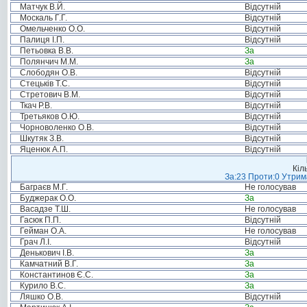
Матчук В.Й.
Відсутній
Москаль Г.Г.
Відсутній
Омельченко О.О.
Відсутній
Палиця І.П.
Відсутній
Петьовка В.В.
За
Полянчич М.М.
За
Слободян О.В.
Відсутній
Стецьків Т.С.
Відсутній
Стретович В.М.
Відсутній
Ткач Р.В.
Відсутній
Третьяков О.Ю.
Відсутній
Чорноволенко О.В.
Відсутній
Шкутяк З.В.
Відсутній
Яценюк А.П.
Відсутній
Кіл
За:23 Проти:0 Утрима
Баграєв М.Г.
Не голосував
Буджерак О.О.
За
Васадзе Т.Ш.
Не голосував
Гасюк П.П.
Відсутній
Гейман О.А.
Не голосував
Грач Л.І.
Відсутній
Денькович І.В.
За
Камчатний В.Г.
За
Константинов Є.С.
За
Курило В.С.
За
Ляшко О.В.
Відсутній