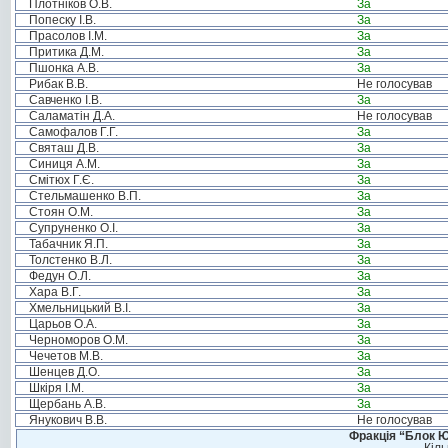
Плотніков О.В.
За
Попеску І.В.
За
Прасолов І.М.
За
Притика Д.М.
За
Пшонка А.В.
За
Рибак В.В.
Не голосував
Савченко І.В.
За
Саламатін Д.А.
Не голосував
Самофалов Г.Г.
За
Святаш Д.В.
За
Синиця А.М.
За
Смітюх Г.Є.
За
Стельмашенко В.П.
За
Стоян О.М.
За
Супруненко О.І.
За
Табачник Я.П.
За
Толстенко В.Л.
За
Федун О.Л.
За
Хара В.Г.
За
Хмельницький В.І.
За
Царьов О.А.
За
Черноморов О.М.
За
Чечетов М.В.
За
Шенцев Д.О.
За
Шкіря І.М.
За
Щербань А.В.
За
Янукович В.В.
Не голосував
Фракція “Блок Ю