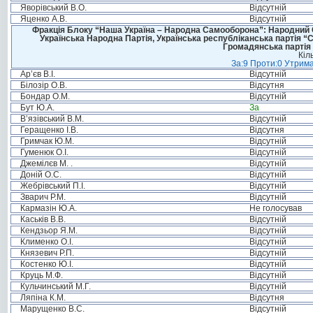
Яворівський В.О.
Відсутній
Яценко А.В.
Відсутній
Фракція Блоку “Наша Україна – Народна Самооборона”: Народний Со
Українська Народна Партія, Українська республіканська партія “
Громадянська партія 
Кіл
За:9 Проти:0 Утрима
Ар’єв В.І.
Відсутній
Білозір О.В.
Відсутня
Бондар О.М.
Відсутній
Бут Ю.А.
За
В’язівський В.М.
Відсутній
Геращенко І.В.
Відсутня
Гримчак Ю.М.
Відсутній
Гуменюк О.І.
Відсутній
Джемілєв М. .
Відсутній
Доній О.С.
Відсутній
Жебрівський П.І.
Відсутній
Зварич Р.М.
Відсутній
Кармазін Ю.А.
Не голосував
Каськів В.В.
Відсутній
Кендзьор Я.М.
Відсутній
Клименко О.І.
Відсутній
Князевич Р.П.
Відсутній
Костенко Ю.І.
Відсутній
Круць М.Ф.
Відсутній
Кульчинський М.Г.
Відсутній
Ляпіна К.М.
Відсутня
Марущенко В.С.
Відсутній