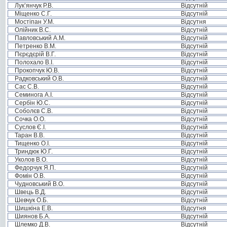
Лук’янчук Р.В.
Відсутній
Міщенко С.Г.
Відсутній
Мостіпан У.М.
Відсутня
Олійник В.С.
Відсутній
Павловський А.М.
Відсутній
Петренко В.М.
Відсутній
Пєрєдєрій В.Г.
Відсутній
Полохало В.І.
Відсутній
Прокопчук Ю.В.
Відсутній
Радковський О.В.
Відсутній
Сас С.В.
Відсутній
Семинога А.І.
Відсутній
Сербін Ю.С.
Відсутній
Соболєв С.В.
Відсутній
Сочка О.О.
Відсутній
Суслов Є.І.
Відсутній
Таран В.В.
Відсутній
Тищенко О.І.
Відсутній
Триндюк Ю.Г.
Відсутній
Уколов В.О.
Відсутній
Федорчук Я.П.
Відсутній
Фомін О.В.
Відсутній
Чудновський В.О.
Відсутній
Швець В.Д.
Відсутній
Шевчук О.Б.
Відсутній
Шишкіна Е.В.
Відсутня
Шиянов Б.А.
Відсутній
Шлемко Д.В.
Відсутній