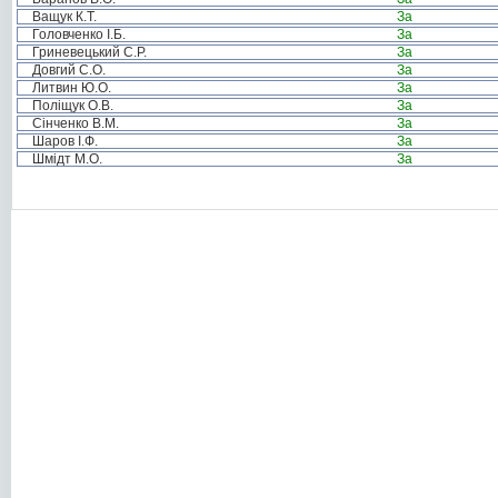
Ващук К.Т.
За
Головченко І.Б.
За
Гриневецький С.Р.
За
Довгий С.О.
За
Литвин Ю.О.
За
Поліщук О.В.
За
Сінченко В.М.
За
Шаров І.Ф.
За
Шмідт М.О.
За