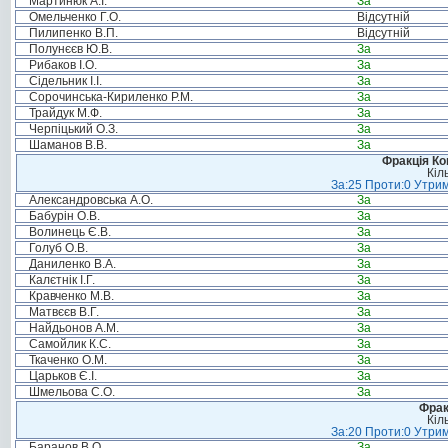
Мартинюк А.І.
За
Омельченко Г.О.
Відсутній
Пилипенко В.П.
Відсутній
Полунєєв Ю.В.
За
Рибаков І.О.
За
Сідельник І.І.
За
Сорочинська-Кириленко Р.М.
За
Трайдук М.Ф.
За
Черпіцький О.З.
За
Шаманов В.В.
За
Фракція Ком
Кіл
За:25 Проти:0 Утрим
Александровська А.О.
За
Бабурін О.В.
За
Волинець Є.В.
За
Голуб О.В.
За
Даниленко В.А.
За
Калєтнік І.Г.
За
Кравченко М.В.
За
Матвєєв В.Г.
За
Найдьонов А.М.
За
Самойлик К.С.
За
Ткаченко О.М.
За
Царьков Є.І.
За
Шмельова С.О.
За
Фрак
Кіл
За:20 Проти:0 Утрим
Баранов В.О.
За