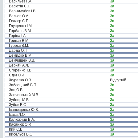
Васильєв Г.А.
За
Васютін С.І.
За
Вернидубов І.В.
За
Волков О.А.
За
Гєллєр Є.Б.
За
Глущенко І.М.
За
Горбаль В.М.
За
Горіна І.А.
За
Грицак В.М.
За
Гуреєв В.М.
За
Дарда О.П.
За
Демидко В.М.
За
Демчишен В.В.
За
Деркач А.Л.
За
Єгоренко Т.В.
За
Єдін О.Й.
За
Журавко О.В.
Відсутній
Заблоцький В.П.
За
Зац О.В.
За
Злочевський М.В.
За
Зубець М.В.
За
Зубов В.С.
За
Іванющенко Ю.В.
За
Ісаєв Л.О.
За
Калюжний В.А.
За
Касянюк О.Р.
За
Кий С.В.
За
Кисельов В.О.
За