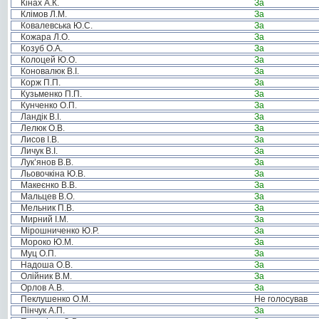
Кінах А.К.
За
Клімов Л.М.
За
Ковалевська Ю.С.
За
Кожара Л.О.
За
Козуб О.А.
За
Колоцей Ю.О.
За
Коновалюк В.І.
За
Корж П.П.
За
Кузьменко П.П.
За
Кунченко О.П.
За
Ландік В.І.
За
Лелюк О.В.
За
Лисов І.В.
За
Личук В.І.
За
Лук’янов В.В.
За
Льовочкіна Ю.В.
За
Макеєнко В.В.
За
Мальцев В.О.
За
Мельник П.В.
За
Мирний І.М.
За
Мірошниченко Ю.Р.
За
Мороко Ю.М.
За
Муц О.П.
За
Надоша О.В.
За
Олійник В.М.
За
Орлов А.В.
За
Пеклушенко О.М.
Не голосував
Пінчук А.П.
За