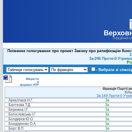
Верховн
Офіційний в
Поіменне голосування про проект Закону про ратифікацію Консти
2
За:246 Проти:0 Утрима
Рі
- Вибрати зі списк
Зберегти
в
форматі RTF
Фракція Партії р
Кіль
За:169 Проти:0 Утрим
Аркаллаєв Н.Г.
За
Бахтеєва Т.Д.
За
Бережна І.Г.
За
Богословська І.Г.
За
Болдирєв Ю.О.
За
Бондаренко О.А.
За
Борт В.П.
За