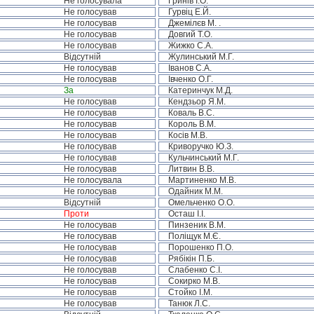
Не голосувала
Гринів І.О.
Не голосував
Гурвіц Е.Й.
Не голосував
Джемілєв М. .
Не голосував
Довгий Т.О.
Не голосував
Жижко С.А.
Відсутній
Жулинський М.Г.
Не голосував
Іванов С.А.
Не голосував
Івченко О.Г.
За
Катеринчук М.Д.
Не голосував
Кендзьор Я.М.
Не голосував
Коваль В.С.
Не голосував
Король В.М.
Не голосував
Косів М.В.
Не голосував
Криворучко Ю.З.
Не голосував
Кульчинський М.Г.
Не голосував
Литвин В.В.
Не голосувала
Мартиненко М.В.
Не голосував
Одайник М.М.
Відсутній
Омельченко О.О.
Проти
Осташ І.І.
Не голосував
Пинзеник В.М.
Не голосував
Поліщук М.Є.
Не голосував
Порошенко П.О.
Не голосував
Рябікін П.Б.
Не голосував
Слабенко С.І.
Не голосував
Сокирко М.В.
Не голосував
Стойко І.М.
Не голосував
Танюк Л.С.