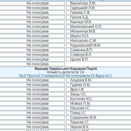
Не голосував
Вернигора Л.М.
Не голосував
Гадяцький Л.М.
Не голосував
Гармаш Г.Ф.
Не голосував
Грязєв А.Д.
Не голосував
Карнаух М.В.
Не голосував
Малиновський О.П.
Не голосував
Мельничук М.В.
Не голосував
Мороз О.О.
Не голосував
Ніколаєнко С.М.
Не голосував
Рудьковський М.М.
Не голосував
Семенюк В.П.
Не голосував
Співачук В.Л.
Не голосував
Цушко В.П.
Не голосував
Фракція Української Народної Партії
Кількість депутатів: 24
За:0 Проти:0 Утрималися:0 Не голосували:23 Відсутні:1
Не голосував
Асадчев В.М.
Не голосував
Гудима О.М.
Не голосував
Драч І.Ф.
Не голосував
Заєць І.О.
Не голосував
Костенко Ю.І.
Не голосував
Мовчан П.М.
Не голосував
Насалик І.С.
Не голосував
Плющ І.С.
Не голосував
Сидоренко М.Я.
Не голосував
Тарасюк І.Г.
Не голосував
Черняк В.К.