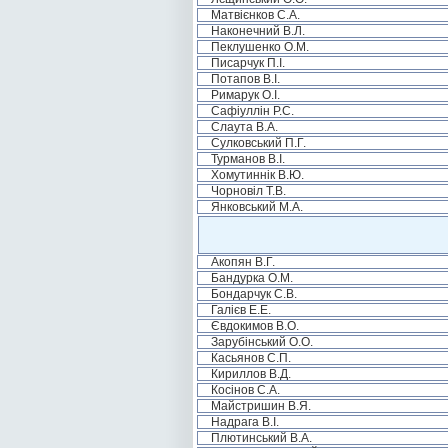
Матвієнков С.А.
Наконечний В.Л.
Пеклушенко О.М.
Писарчук П.І.
Потапов В.І.
Римарук О.І.
Сафіуллін Р.С.
Слаута В.А.
Сулковський П.Г.
Турманов В.І.
Хомутиннік В.Ю.
Чорновіл Т.В.
Янковський М.А.
Акопян В.Г.
Бандурка О.М.
Бондарчук С.В.
Галієв Е.Е.
Євдокимов В.О.
Зарубінський О.О.
Касьянов С.П.
Кириллов В.Д.
Косінов С.А.
Майстришин В.Я.
Надрага В.І.
Плютинський В.А.