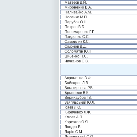
Матвєєв В.Й.
Мироненко В.А.
Наливайко А.М.
Носенко М.П.
Парубок О.Н.
Петров В.Б.
Пономаренко Г.Г.
Пхиденко С.С.
Самойлик К.С.
Сімонов В.Д.
Соломатін Ю.П.
Цибенко П.С.
Чичканов С.В.
Авраменко В.Ф.
Байсаров Л.В.
Богатирьова Р.В.
Бронніков В.К.
Вернидубов І.В.
Звягільський Ю.Л.
Ісаєв Л.О.
Кириченко Л.Ф.
Клюєв А.П.
Корсаков О.Я.
Ландик В.І.
Ларін С.М.
Лєщинський О.О.