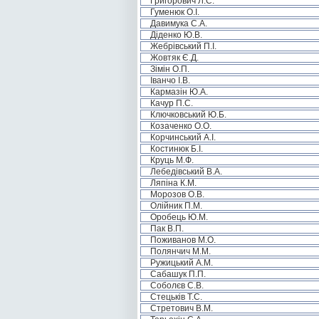
Григорович Л.С.
Гуменюк О.І.
Давимука С.А.
Діденко Ю.В.
Жебрівський П.І.
Жовтяк Є.Д.
Зімін О.П.
Іванчо І.В.
Кармазін Ю.А.
Качур П.С.
Ключковський Ю.Б.
Козаченко О.О.
Корчинський А.І.
Костинюк Б.І.
Круць М.Ф.
Лебедівський В.А.
Ляпіна К.М.
Морозов О.В.
Олійник П.М.
Оробець Ю.М.
Пак В.П.
Поживанов М.О.
Полянчич М.М.
Ружицький А.М.
Сабашук П.П.
Соболєв С.В.
Стецьків Т.С.
Стретович В.М.