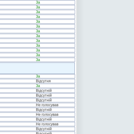
За
За
За
За
За
За
За
За
За
За
За
За
За
За
Відсутня
За
Відсутній
Відсутній
Відсутній
Не голосував
Відсутній
Не голосував
Відсутній
Не голосував
Відсутній
Відсутній