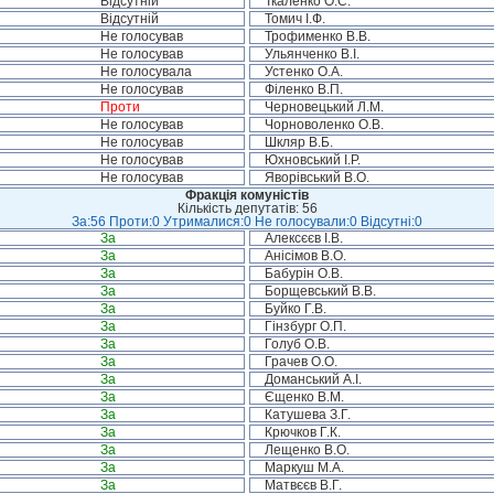
Відсутній
Ткаленко О.С.
Відсутній
Томич І.Ф.
Не голосував
Трофименко В.В.
Не голосував
Ульянченко В.І.
Не голосувала
Устенко О.А.
Не голосував
Філенко В.П.
Проти
Черновецький Л.М.
Не голосував
Чорноволенко О.В.
Не голосував
Шкляр В.Б.
Не голосував
Юхновський І.Р.
Не голосував
Яворівський В.О.
Фракція комуністів
Кількість депутатів: 56
За:56 Проти:0 Утрималися:0 Не голосували:0 Відсутні:0
За
Алексєєв І.В.
За
Анісімов В.О.
За
Бабурін О.В.
За
Борщевський В.В.
За
Буйко Г.В.
За
Гінзбург О.П.
За
Голуб О.В.
За
Грачев О.О.
За
Доманський А.І.
За
Єщенко В.М.
За
Катушева З.Г.
За
Крючков Г.К.
За
Лещенко В.О.
За
Маркуш М.А.
За
Матвєєв В.Г.