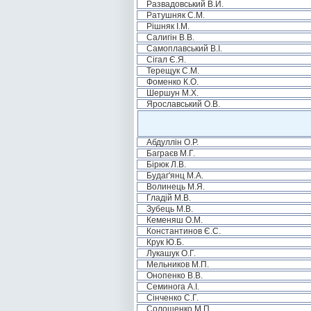
Развадовський В.Й.
Ратушняк С.М.
Рішняк І.М.
Салигін В.В.
Самоплавський В.І.
Сігал Є.Я.
Терещук С.М.
Фоменко К.О.
Шершун М.Х.
Ярославський О.В.
Абдуллін О.Р.
Баграєв М.Г.
Бірюк Л.В.
Будаг'янц М.А.
Волинець М.Я.
Гладій М.В.
Зубець М.В.
Кеменяш О.М.
Константинов Є.С.
Крук Ю.Б.
Лукашук О.Г.
Мельников М.П.
Онопенко В.В.
Семинога А.І.
Сінченко С.Г.
Солошенко М.П.