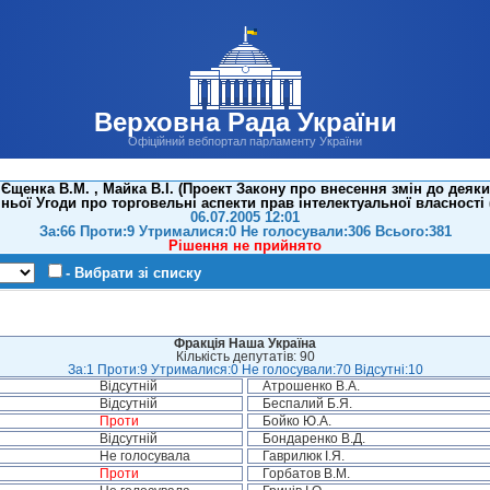
Верховна Рада України
Офіційний вебпортал парламенту України
щенка В.М. , Майка В.І. (Проект Закону про внесення змін до деяки
ьої Угоди про торговельні аспекти прав інтелектуальної власності (
06.07.2005 12:01
За:66 Проти:9 Утрималися:0 Не голосували:306 Всього:381
Рішення не прийнято
- Вибрати зі списку
Фракція Наша Україна
Кількість депутатів: 90
За:1 Проти:9 Утрималися:0 Не голосували:70 Відсутні:10
Відсутній
Атрошенко В.А.
Відсутній
Беспалий Б.Я.
Проти
Бойко Ю.А.
Відсутній
Бондаренко В.Д.
Не голосувала
Гаврилюк І.Я.
Проти
Горбатов В.М.