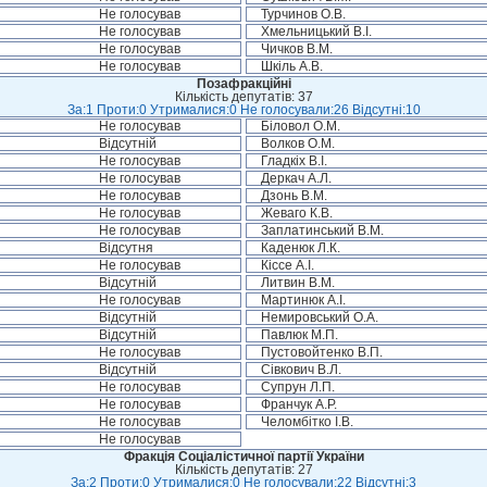
Не голосував
Турчинов О.В.
Не голосував
Хмельницький В.І.
Не голосував
Чичков В.М.
Не голосував
Шкіль А.В.
Позафракційні
Кількість депутатів: 37
За:1 Проти:0 Утрималися:0 Не голосували:26 Відсутні:10
Не голосував
Біловол О.М.
Відсутній
Волков О.М.
Не голосував
Гладкіх В.І.
Не голосував
Деркач А.Л.
Не голосував
Дзонь В.М.
Не голосував
Жеваго К.В.
Не голосував
Заплатинський В.М.
Відсутня
Каденюк Л.К.
Не голосував
Кіссе А.І.
Відсутній
Литвин В.М.
Не голосував
Мартинюк А.І.
Відсутній
Немировський О.А.
Відсутній
Павлюк М.П.
Не голосував
Пустовойтенко В.П.
Відсутній
Сівкович В.Л.
Не голосував
Супрун Л.П.
Не голосував
Франчук А.Р.
Не голосував
Челомбітко І.В.
Не голосував
Фракція Соціалістичної партії України
Кількість депутатів: 27
За:2 Проти:0 Утрималися:0 Не голосували:22 Відсутні:3