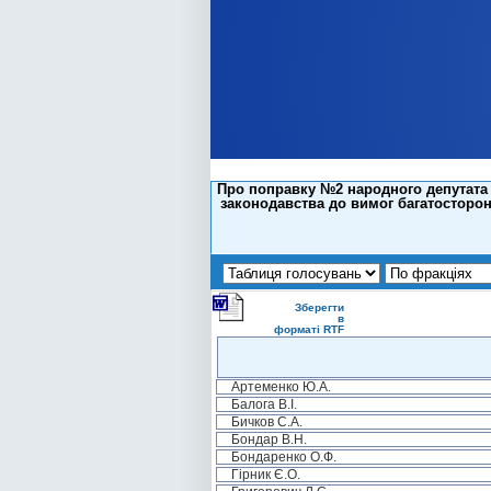
Про поправку №2 народного депутата Є
законодавства до вимог багатосторонн
Зберегти
в
форматі RTF
Артеменко Ю.А.
Балога В.І.
Бичков С.А.
Бондар В.Н.
Бондаренко О.Ф.
Гірник Є.О.