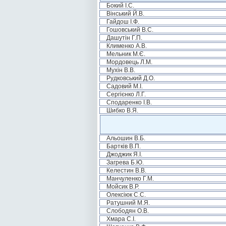
Бокий І.С.
Вінський Й.В.
Гайдош І.Ф.
Гошовський В.С.
Дашутін Г.П.
Клименко А.В.
Мельник М.Є.
Мордовець Л.М.
Мухін В.В.
Рудковський Д.О.
Садовий М.І.
Сергієнко Л.Г.
Сподаренко І.В.
Шибко В.Я.
Альошин В.Б.
Бартків В.П.
Джоджик Я.І.
Загрева Б.Ю.
Келестин В.В.
Манчуленко Г.М.
Мойсик В.Р.
Олексіюк С.С.
Ратушний М.Я.
Слободян О.В.
Хмара С.І.