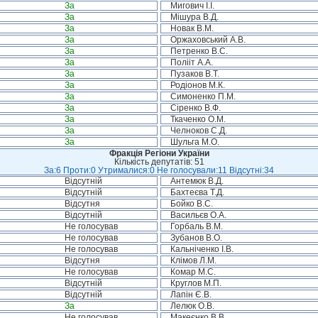
За
Мигович І.І.
За
Мішура В.Д.
За
Новак В.М.
За
Оржаховський А.В.
За
Петренко В.С.
За
Полііт А.А.
За
Пузаков В.Т.
За
Родіонов М.К.
За
Симоненко П.М.
За
Сіренко В.Ф.
За
Ткаченко О.М.
За
Челноков С.Д.
За
Шульга М.О.
Фракція Регіони України
Кількість депутатів: 51
За:6 Проти:0 Утрималися:0 Не голосували:11 Відсутні:34
Відсутній
Антемюк В.Д.
Відсутній
Бахтеєва Т.Д.
Відсутня
Бойко В.С.
Відсутній
Васильєв О.А.
Не голосував
Горбаль В.М.
Не голосував
Зубанов В.О.
Не голосував
Кальніченко І.В.
Відсутня
Клімов Л.М.
Не голосував
Комар М.С.
Відсутній
Круглов М.П.
Відсутній
Лапін Є.В.
За
Лелюк О.В.
Не голосував
Макеєнко В.В.