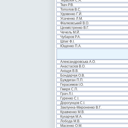
Терьохін С.А.
Ткач Р.В.
Тополов В.С.
Удовенко Г.Й.
Усаченко Л.М.
Фіалковський В.О.
Цехмістренко В.Г.
Чечель М.Й.
Чубаров Р.А.
Шпиг Ф.І.
Ющенко П.А.
Александровська А.О.
Анастасієв В.О.
Аніщук В.В.
Бондарчук О.В.
Буждиган П.П.
Герасимов І.О.
Гмиря С.П.
Грач Л.І.
Гуренко С.І.
Дорогунцов С.І.
Заклунна-Мироненко В.Г.
Кравченко М.В.
Кухарчук М.А.
Лобода М.В.
Масенко О.М.