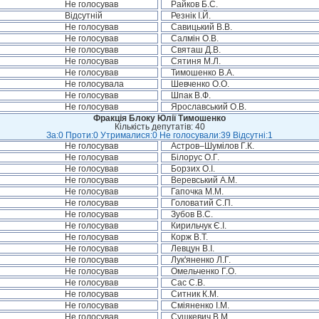
Не голосував
Райков Б.С.
Відсутній
Резнік І.Й.
Не голосував
Савицький В.В.
Не голосував
Салмін О.В.
Не голосував
Святаш Д.В.
Не голосував
Сятиня М.Л.
Не голосував
Тимошенко В.А.
Не голосувала
Шевченко О.О.
Не голосував
Шпак В.Ф.
Не голосував
Ярославський О.В.
Фракція Блоку Юлії Тимошенко
Кількість депутатів: 40
За:0 Проти:0 Утрималися:0 Не голосували:39 Відсутні:1
Не голосував
Астров–Шумілов Г.К.
Не голосував
Білорус О.Г.
Не голосував
Борзих О.І.
Не голосував
Веревський А.М.
Не голосував
Гапочка М.М.
Не голосував
Головатий С.П.
Не голосував
Зубов В.С.
Не голосував
Кирильчук Є.І.
Не голосував
Корж В.Т.
Не голосував
Левцун В.І.
Не голосував
Лук'яненко Л.Г.
Не голосував
Омельченко Г.О.
Не голосував
Сас С.В.
Не голосував
Ситник К.М.
Не голосував
Сміяненко І.М.
Не голосував
Сушкевич В.М.