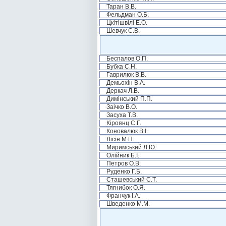
Таран В.В.
Фельдман О.Б.
Цкітішвілі Е.О.
Шевчук С.В.
Беспалов О.П.
Бубка С.Н.
Гаврилюк В.В.
Демьохін В.А.
Деркач Л.В.
Димінський П.П.
Заічко В.О.
Засуха Т.В.
Кіроянц С.Г.
Коновалюк В.І.
Лісін М.П.
Миримський Л.Ю.
Олійник Б.І.
Петров О.В.
Руденко Г.Б.
Сташевський С.Т.
Тягнибок О.Я.
Франчук І.А.
Шведенко М.М.