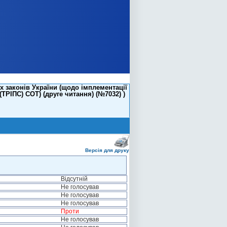
х законів України (щодо імплементації
ТРІПС) СОТ) (друге читання) (№7032) )
Версія для друку
Відсутній
Не голосував
Не голосував
Не голосував
Проти
Не голосував