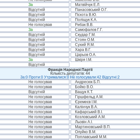
За
Матвійчук Е.Л.
Відсутній
Панасовський О.Г.
Відсутній
Пєхота В.Ю.
Відсутній
Поліщук К.А.
Не голосував
Рибак В.В.
За
Самофалов Г.Г.
Відсутній
Скудар Г.М.
Відсутній
Стоян О.М.
Відсутній
Сухий Я.М.
Відсутній
Хара В.Г.
Відсутній
Царьов О.А.
За
Шкіря І.М.
Відсутній
Фракція Народної Партії
Кількість депутатів: 44
За:0 Проти:0 Утрималися:0 Не голосували:42 Відсутні:2
Не голосував
Андресюк Б.П.
Не голосував
Бойко В.О.
Відсутній
Ващук К.Т.
Не голосував
Гіршфельд А.М.
Не голосував
Єремеєв І.М.
Не голосував
Калінчук В.А.
Не голосував
Кафарський В.І.
Не голосував
Козловський А.М.
Не голосував
Льовін А.І.
Не голосував
Мартиновський В.П.
Не голосував
Олуйко В.М.
Не голосував
Поплавський М.М.