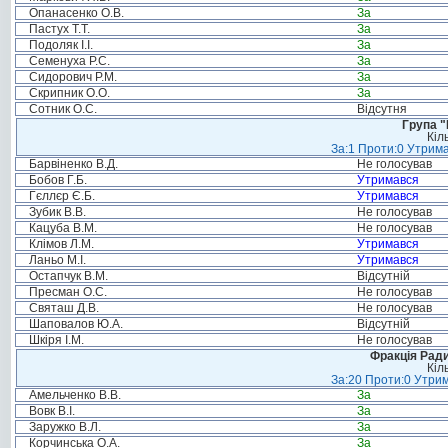
Опанасенко О.В.
За
Пастух Т.Т.
За
Подоляк І.І.
За
Семенуха Р.С.
За
Сидорович Р.М.
За
Скрипник О.О.
За
Сотник О.С.
Відсутня
Група "
Кіл
За:1 Проти:0 Утрима
Барвіненко В.Д.
Не голосував
Бобов Г.Б.
Утримався
Гєллєр Є.Б.
Утримався
Зубик В.В.
Не голосував
Кацуба В.М.
Не голосував
Клімов Л.М.
Утримався
Ланьо М.І.
Утримався
Остапчук В.М.
Відсутній
Пресман О.С.
Не голосував
Святаш Д.В.
Не голосував
Шаповалов Ю.А.
Відсутній
Шкіря І.М.
Не голосував
Фракція Ради
Кіл
За:20 Проти:0 Утрим
Амельченко В.В.
За
Вовк В.І.
За
Заружко В.Л.
За
Корчинська О.А.
За