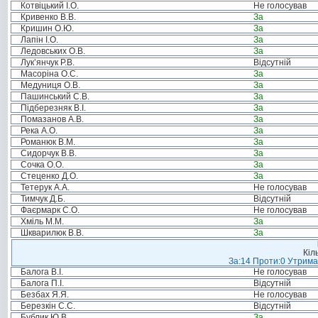
Котвіцький І.О.
Не голосував
Кривенко В.В.
За
Кришин О.Ю.
За
Лапін І.О.
За
Ледовських О.В.
За
Лук’янчук Р.В.
Відсутній
Масоріна О.С.
За
Медуниця О.В.
За
Пашинський С.В.
За
Підберезняк В.І.
За
Помазанов А.В.
За
Река А.О.
За
Романюк В.М.
За
Сидорчук В.В.
За
Сочка О.О.
За
Стеценко Д.О.
За
Тетерук А.А.
Не голосував
Тимчук Д.Б.
Відсутній
Фаєрмарк С.О.
Не голосував
Хміль М.М.
За
Шкварилюк В.В.
За
Кіл
За:14 Проти:0 Утримал
Балога В.І.
Не голосував
Балога П.І.
Відсутній
Безбах Я.Я.
Не голосував
Березкін С.С.
Відсутній
Бублик Ю.В.
За