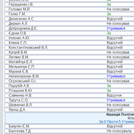
Геращенко І.В.
За
Головко М.Й.
Не голосував
Гопко Г.М.
За
Денисенко А.С.
Відсутній
Деркач А.Л.
Не голосував
Добродомов Д.Є.
Утримався
Єднак О.В.
За
Іллєнко А.Ю.
Відсутній
Клюєв С.П.
Відсутній
Константіновський В.Л.
Відсутній
Купрій В.М.
Не голосував
Литвин В.М.
Не голосував
Матвійчук Е.Л.
Відсутній
Мельничук С.П.
Відсутній
Мураєв Є.В.
Відсутній
Ничипоренко В.М.
Утримався
Осуховський О.І.
Не голосував
Парубій А.В.
За
Пташник В.Ю.
За
Савченко Н.В.
Відсутня
Тарута С.О.
Утримався
Шевченко В.Л.
Не голосував
Ярош Д.А.
Відсутній
Фракція Політич
Кіл
За:0 Проти:5 Утрима
Бакулін Є.М.
Відсутній
Бахтеєва Т.Д.
Не голосувала