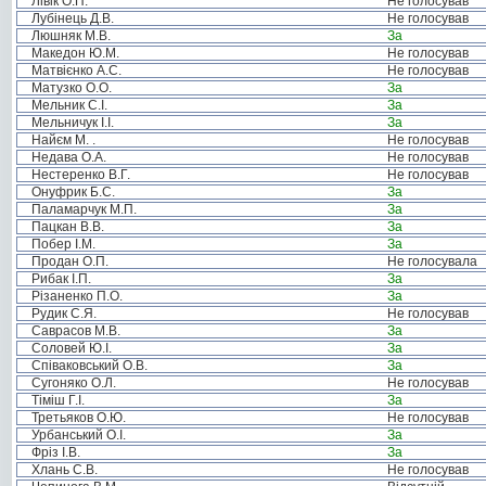
Лівік О.П.
Не голосував
Лубінець Д.В.
Не голосував
Люшняк М.В.
За
Македон Ю.М.
Не голосував
Матвієнко А.С.
Не голосував
Матузко О.О.
За
Мельник С.І.
За
Мельничук І.І.
За
Найєм М. .
Не голосував
Недава О.А.
Не голосував
Нестеренко В.Г.
Не голосував
Онуфрик Б.С.
За
Паламарчук М.П.
За
Пацкан В.В.
За
Побер І.М.
За
Продан О.П.
Не голосувала
Рибак І.П.
За
Різаненко П.О.
За
Рудик С.Я.
Не голосував
Саврасов М.В.
За
Соловей Ю.І.
За
Співаковський О.В.
За
Сугоняко О.Л.
Не голосував
Тіміш Г.І.
За
Третьяков О.Ю.
Не голосував
Урбанський О.І.
За
Фріз І.В.
За
Хлань С.В.
Не голосував