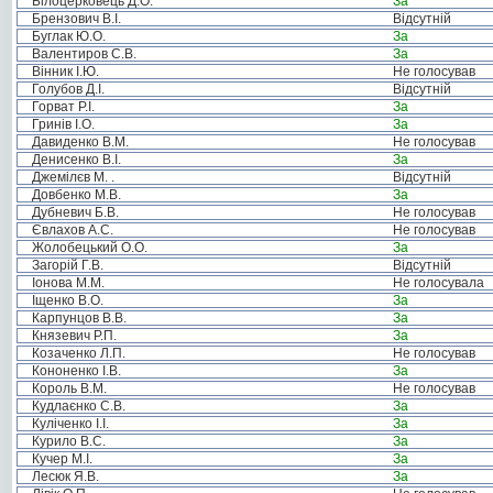
Білоцерковець Д.О.
За
Брензович В.І.
Відсутній
Буглак Ю.О.
За
Валентиров С.В.
За
Вінник І.Ю.
Не голосував
Голубов Д.І.
Відсутній
Горват Р.І.
За
Гринів І.О.
За
Давиденко В.М.
Не голосував
Денисенко В.І.
За
Джемілєв М. .
Відсутній
Довбенко М.В.
За
Дубневич Б.В.
Не голосував
Євлахов А.С.
Не голосував
Жолобецький О.О.
За
Загорій Г.В.
Відсутній
Іонова М.М.
Не голосувала
Іщенко В.О.
За
Карпунцов В.В.
За
Князевич Р.П.
За
Козаченко Л.П.
Не голосував
Кононенко І.В.
За
Король В.М.
Не голосував
Кудлаєнко С.В.
За
Куліченко І.І.
За
Курило В.С.
За
Кучер М.І.
За
Лесюк Я.В.
За