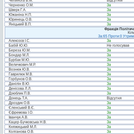
Чепинога В.М.
Відсутній
Черненко О.М.
За
Шверк Г.А.
За
Южаніна Н.П.
За
Юринець О.В.
За
Яніцький В.П.
За
Фракція Політи
Кіл
За:65 Проти:0 Утрима
Алексєєв І.С.
За
Бабій Ю.Ю.
Не голосував
Береза Ю.М.
За
Бондар М.Л.
За
Бурбак М.Ю.
За
Величкович М.Р.
За
Вознюк Ю.В.
За
Гаврилюк М.В.
За
Горбунов О.В.
За
Данілін В.Ю.
За
Денісова Л.Л.
За
Дзюблик П.В.
За
Донець Т.А.
Відсутня
Дроздик О.В.
За
Єленський В.Є.
За
Єфремова І.О.
За
Іванчук А.В.
За
Кацер-Бучковська Н.В.
За
Княжицький М.Л.
За
Колганова О.В.
За