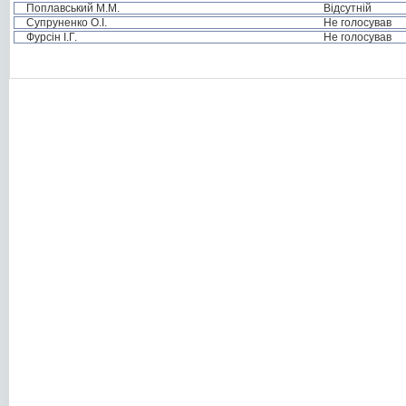
Поплавський М.М.
Відсутній
Супруненко О.І.
Не голосував
Фурсін І.Г.
Не голосував