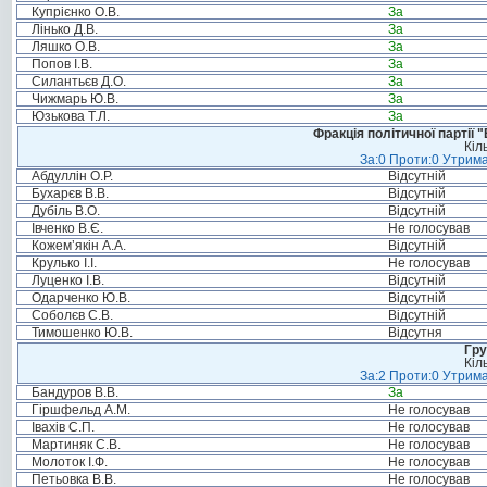
Купрієнко О.В.
За
Лінько Д.В.
За
Ляшко О.В.
За
Попов І.В.
За
Силантьєв Д.О.
За
Чижмарь Ю.В.
За
Юзькова Т.Л.
За
Фракція політичної партії
Кіл
За:0 Проти:0 Утрима
Абдуллін О.Р.
Відсутній
Бухарєв В.В.
Відсутній
Дубіль В.О.
Відсутній
Івченко В.Є.
Не голосував
Кожем’якін А.А.
Відсутній
Крулько І.І.
Не голосував
Луценко І.В.
Відсутній
Одарченко Ю.В.
Відсутній
Соболєв С.В.
Відсутній
Тимошенко Ю.В.
Відсутня
Гру
Кіл
За:2 Проти:0 Утрима
Бандуров В.В.
За
Гіршфельд А.М.
Не голосував
Івахів С.П.
Не голосував
Мартиняк С.В.
Не голосував
Молоток І.Ф.
Не голосував
Петьовка В.В.
Не голосував