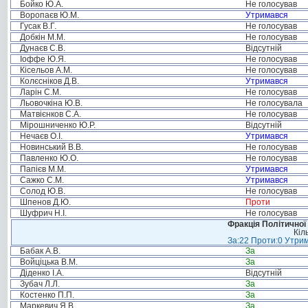
Бойко Ю.А.
Не голосував
Воропаєв Ю.М.
Утримався
Гусак В.Г.
Не голосував
Добкін М.М.
Не голосував
Дунаєв С.В.
Відсутній
Іоффе Ю.Я.
Не голосував
Кісельов А.М.
Не голосував
Колєсніков Д.В.
Утримався
Ларін С.М.
Не голосував
Льовочкіна Ю.В.
Не голосувала
Матвієнков С.А.
Не голосував
Мірошниченко Ю.Р.
Відсутній
Нечаєв О.І.
Утримався
Новинський В.В.
Не голосував
Павленко Ю.О.
Не голосував
Папієв М.М.
Утримався
Сажко С.М.
Утримався
Солод Ю.В.
Не голосував
Шпенов Д.Ю.
Проти
Шуфрич Н.І.
Не голосував
Фракція Політичної
Кіл
За:22 Проти:0 Утрим
Бабак А.В.
За
Войціцька В.М.
За
Діденко І.А.
Відсутній
Зубач Л.Л.
За
Костенко П.П.
За
Маркевич Я.В.
За