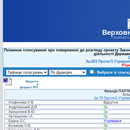
Верховн
Офіційний в
Поіменне голосування про повернення до розгляду проекту Закон
діяльності Держав
1
За:203 Проти:5 Утримал
Ріш
- Вибрати зі списк
Зберегти
в
форматі RTF
Фракція ПАРТ
Кіль
За:79 Проти:0 Утрима
Агафонова Н.В.
Відсутня
Андрієвський Д.Й.
За
Арешонков В.Ю.
За
Артюшенко І.А.
За
Барна О.С.
Утримався
Бєлькова О.В.
За