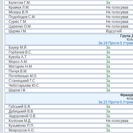
Калетнік Г.М.
За
Кравчук Л.М.
Не голосував
Місюра В.Я.
Не голосував
Подобєдов С.М.
Не голосував
Суркіс Г.М.
Не голосував
Царенко О.М.
Не голосував
Шурма І.М.
Відсутній
Група 
Кіл
За:19 Проти:0 Утрим
Бауер М.Й.
За
Горбачов В.С.
За
Кукоба А.Т.
За
Мороз А.М.
За
Мхітарян Н.М.
За
Пінчук В.М.
За
Потебенько М.О.
За
Станецький Г.С.
За
Чеботарьова Ю.С.
За
Шаров І.Ф.
За
Фракція
Кіл
За:15 Проти:0 Утрим
Губський Б.В.
За
Дубицький В.В.
За
Задорожній О.В.
За
Колісник М.Д.
Не голосував
Кузьменко П.П.
За
Мокроусов А.О.
За