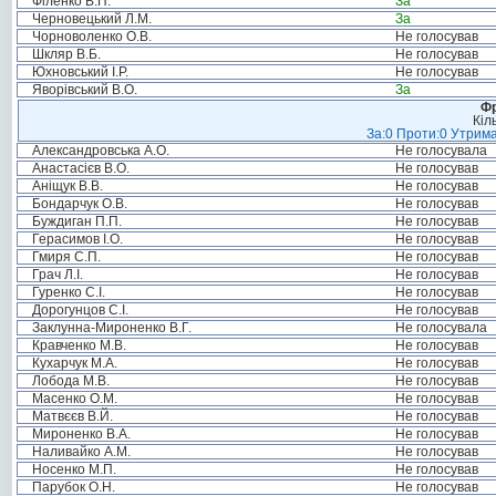
Філенко В.П.
За
Черновецький Л.М.
За
Чорноволенко О.В.
Не голосував
Шкляр В.Б.
Не голосував
Юхновський І.Р.
Не голосував
Яворівський В.О.
За
Фр
Кіл
За:0 Проти:0 Утрима
Александровська А.О.
Не голосувала
Анастасієв В.О.
Не голосував
Аніщук В.В.
Не голосував
Бондарчук О.В.
Не голосував
Буждиган П.П.
Не голосував
Герасимов І.О.
Не голосував
Гмиря С.П.
Не голосував
Грач Л.І.
Не голосував
Гуренко С.І.
Не голосував
Дорогунцов С.І.
Не голосував
Заклунна-Мироненко В.Г.
Не голосувала
Кравченко М.В.
Не голосував
Кухарчук М.А.
Не голосував
Лобода М.В.
Не голосував
Масенко О.М.
Не голосував
Матвєєв В.Й.
Не голосував
Мироненко В.А.
Не голосував
Наливайко А.М.
Не голосував
Носенко М.П.
Не голосував
Парубок О.Н.
Не голосував