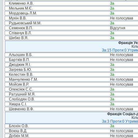
Клименко А.В.
За
Мельник М.Є.
За
Мордовець Л.М.
За
Мухін В.В.
Не голосував
Рудьковський М.М.
За
Семенюк В.П.
Відсутня
Співачук В.Л.
За
Шибко В.Я.
За
Фракція Ук
Кіл
За:15 Проти:0 Утрим
Альошин В.Б.
Не голосував
Бартків В.П.
Не голосував
Джоджик Я.І.
За
Загрева Б.Ю.
За
Келестин В.В.
За
Манчуленко Г.М.
Не голосував
Мойсик В.Р.
Не голосував
Олексіюк С.С.
За
Ратушний М.Я.
За
Слободян О.В.
За
Хмара С.І.
За
Шевченко В.Ф.
Не голосував
Фракція Соціал-д
Кіл
За:3 Проти:0 Утрима
Блохін О.В.
За
Воюш В.Д.
Не голосував
Добкін М.М.
Не голосував