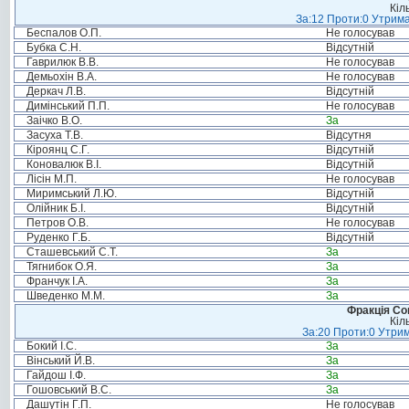
Кіл
За:12 Проти:0 Утрима
Беспалов О.П.
Не голосував
Бубка С.Н.
Відсутній
Гаврилюк В.В.
Не голосував
Демьохін В.А.
Не голосував
Деркач Л.В.
Відсутній
Димінський П.П.
Не голосував
Заічко В.О.
За
Засуха Т.В.
Відсутня
Кіроянц С.Г.
Відсутній
Коновалюк В.І.
Відсутній
Лісін М.П.
Не голосував
Миримський Л.Ю.
Відсутній
Олійник Б.І.
Відсутній
Петров О.В.
Не голосував
Руденко Г.Б.
Відсутній
Сташевський С.Т.
За
Тягнибок О.Я.
За
Франчук І.А.
За
Шведенко М.М.
За
Фракція Соц
Кіл
За:20 Проти:0 Утрим
Бокий І.С.
За
Вінський Й.В.
За
Гайдош І.Ф.
За
Гошовський В.С.
За
Дашутін Г.П.
Не голосував