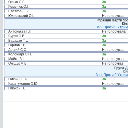
Осика С.Г.
За
Ременюк О.І.
За
Сватков Л.Б.
За
Юхновський О.І.
Не голосував
Фракція Партії пр
Кіл
За:9 Проти:0 Утрим
Антоньєва Г.П.
Не голосувала
Буряк О.В.
За
Васадзе Т.Ш.
За
Горлов Г.В.
За
Довгий С.О.
Не голосував
Колоніарі О.П.
За
Майко В.І.
Не голосував
Оніщук М.В.
Не голосував
Група Д
Кіл
За:4 Проти:0 Утрим
Гавриш С.Б.
За
Каратуманов О.Ю.
Не голосував
Плохой І.І.
За