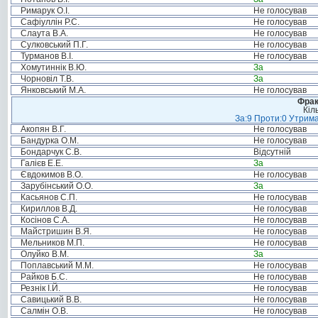
Римарук О.І.
Не голосував
Сафіуллін Р.С.
Не голосував
Слаута В.А.
Не голосував
Сулковський П.Г.
Не голосував
Турманов В.І.
Не голосував
Хомутиннік В.Ю.
За
Чорновіл Т.В.
За
Янковський М.А.
Не голосував
Фрак
Кіл
За:9 Проти:0 Утрима
Акопян В.Г.
Не голосував
Бандурка О.М.
Не голосував
Бондарчук С.В.
Відсутній
Галієв Е.Е.
За
Євдокимов В.О.
Не голосував
Зарубінський О.О.
За
Касьянов С.П.
Не голосував
Кириллов В.Д.
Не голосував
Косінов С.А.
Не голосував
Майстришин В.Я.
Не голосував
Мельников М.П.
Не голосував
Олуйко В.М.
За
Поплавський М.М.
Не голосував
Райков Б.С.
Не голосував
Резнік І.Й.
Не голосував
Савицький В.В.
Не голосував
Салмін О.В.
Не голосував