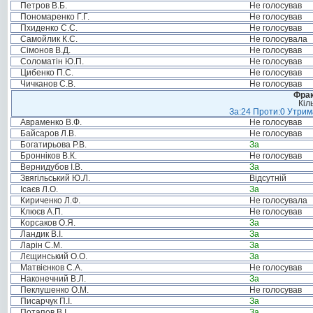
Петров В.Б.
Не голосував
Пономаренко Г.Г.
Не голосував
Пхиденко С.С.
Не голосував
Самойлик К.С.
Не голосувала
Сімонов В.Д.
Не голосував
Соломатін Ю.П.
Не голосував
Цибенко П.С.
Не голосував
Чичканов С.В.
Не голосував
Фрак
Кіл
За:24 Проти:0 Утрима
Авраменко В.Ф.
Не голосував
Байсаров Л.В.
Не голосував
Богатирьова Р.В.
За
Бронніков В.К.
Не голосував
Вернидубов І.В.
За
Звягільський Ю.Л.
Відсутній
Ісаєв Л.О.
За
Кириченко Л.Ф.
Не голосувала
Клюєв А.П.
Не голосував
Корсаков О.Я.
За
Ландик В.І.
За
Ларін С.М.
За
Лєщинський О.О.
За
Матвієнков С.А.
Не голосував
Наконечний В.Л.
За
Пеклушенко О.М.
Не голосував
Писарчук П.І.
За
Потапов В.І.
За