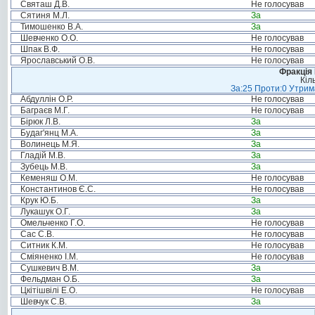
Святаш Д.В.
Не голосував
Сятиня М.Л.
За
Тимошенко В.А.
За
Шевченко О.О.
Не голосував
Шпак В.Ф.
Не голосував
Ярославський О.В.
Не голосував
Фракція
Кіл
За:25 Проти:0 Утрима
Абдуллін О.Р.
Не голосував
Баграєв М.Г.
Не голосував
Бірюк Л.В.
За
Будаг'янц М.А.
За
Волинець М.Я.
За
Гладій М.В.
За
Зубець М.В.
За
Кеменяш О.М.
Не голосував
Константинов Є.С.
Не голосував
Крук Ю.Б.
За
Лукашук О.Г.
За
Омельченко Г.О.
Не голосував
Сас С.В.
Не голосував
Ситник К.М.
Не голосував
Сміяненко І.М.
Не голосував
Сушкевич В.М.
За
Фельдман О.Б.
За
Цкітішвілі Е.О.
Не голосував
Шевчук С.В.
За