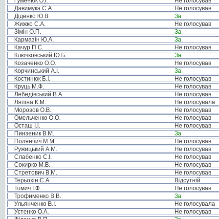
Гуменюк О.І.
Не голосував
Давимука С.А.
Не голосував
Діденко Ю.В.
За
Жижко С.А.
Не голосував
Зімін О.П.
За
Кармазін Ю.А.
За
Качур П.С.
Не голосував
Ключковський Ю.Б.
За
Козаченко О.О.
Не голосував
Корчинський А.І.
За
Костинюк Б.І.
Не голосував
Круць М.Ф.
Не голосував
Лебедівський В.А.
Не голосував
Ляпіна К.М.
Не голосувала
Морозов О.В.
Не голосував
Омельченко О.О.
Не голосував
Осташ І.І.
Не голосував
Пинзеник В.М.
За
Полянчич М.М.
Не голосував
Ружицький А.М.
Не голосував
Слабенко С.І.
Не голосував
Сокирко М.В.
Не голосував
Стретович В.М.
Не голосував
Терьохін С.А.
Відсутній
Томич І.Ф.
Не голосував
Трофименко В.В.
За
Ульянченко В.І.
Не голосувала
Устенко О.А.
Не голосував