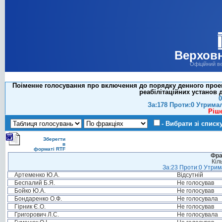
Верховн
Офіційний в
Поіменне голосування про включення до порядку денного проек
реабілітаційних установ д
0
За:178 Проти:0 Утрима
Ріш
- Вибрати зі списк
Зберегти
в
форматі RTF
Фра
Кіл
За:23 Проти:0 Утрима
Артеменко Ю.А.
Відсутній
Беспалий Б.Я.
Не голосував
Бойко Ю.А.
Не голосував
Бондаренко О.Ф.
Не голосувала
Гірник Є.О.
Не голосував
Григорович Л.С.
Не голосувала