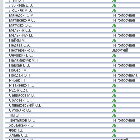
Лівік О.П.
За
Лубінець Д.В.
За
Люшняк М.В.
За
Македон Ю.М.
Не голосував
Матвієнко А.С.
Не голосував
Матузко О.О.
За
Мельник С.І.
За
Мельничук І.І.
Не голосував
Найєм М. .
За
Недава О.А.
Не голосував
Нестеренко В.Г.
Відсутній
Онуфрик Б.С.
За
Паламарчук М.П.
За
Пацкан В.В.
Не голосував
Побер І.М.
За
Продан О.П.
Не голосувала
Рибак І.П.
Не голосував
Різаненко П.О.
За
Рудик С.Я.
За
Саврасов М.В.
За
Соловей Ю.І.
За
Співаковський О.В.
За
Сугоняко О.Л.
За
Тіміш Г.І.
За
Третьяков О.Ю.
Не голосував
Урбанський О.І.
За
Фріз І.В.
За
Хлань С.В.
За