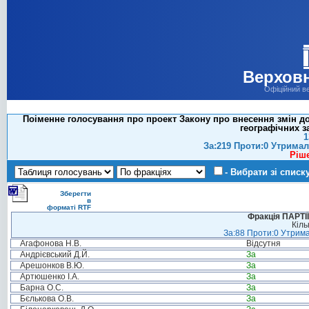
Верховн
Офіційний в
Поіменне голосування про проект Закону про внесення змін д
географічних з
1
За:219 Проти:0 Утримал
Ріш
- Вибрати зі списк
Зберегти
в
форматі RTF
Фракція ПАРТ
Кіль
За:88 Проти:0 Утрима
Агафонова Н.В.
Відсутня
Андрієвський Д.Й.
За
Арешонков В.Ю.
За
Артюшенко І.А.
За
Барна О.С.
За
Бєлькова О.В.
За