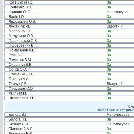
Котвіцький І.О.
За
Кривенко В.В.
За
Кришин О.Ю.
Не голосував
Лапін І.О.
За
Ледовських О.В.
За
Лук’янчук Р.В.
Відсутній
Масоріна О.С.
За
Медуниця О.В.
За
Пашинський С.В.
За
Підберезняк В.І.
За
Помазанов А.В.
За
Река А.О.
За
Романюк В.М.
За
Сидорчук В.В.
За
Сочка О.О.
За
Стеценко Д.О.
За
Тетерук А.А.
За
Тимчук Д.Б.
Відсутній
Фаєрмарк С.О.
За
Хміль М.М.
За
Шкварилюк В.В.
За
Кіл
За:23 Проти:0 Утрима
Балога В.І.
Не голосував
Балога П.І.
За
Безбах Я.Я.
Не голосував
Білецький А.Є.
За
Веселова Н.В.
За