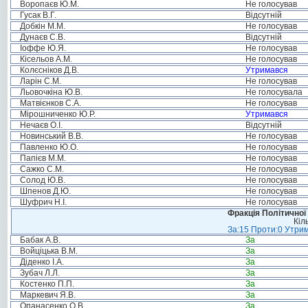
Воропаєв Ю.М.
Не голосував
Гусак В.Г.
Відсутній
Добкін М.М.
Не голосував
Дунаєв С.В.
Відсутній
Іоффе Ю.Я.
Не голосував
Кісельов А.М.
Не голосував
Колєсніков Д.В.
Утримався
Ларін С.М.
Не голосував
Льовочкіна Ю.В.
Не голосувала
Матвієнков С.А.
Не голосував
Мірошниченко Ю.Р.
Утримався
Нечаєв О.І.
Відсутній
Новинський В.В.
Не голосував
Павленко Ю.О.
Не голосував
Папієв М.М.
Не голосував
Сажко С.М.
Не голосував
Солод Ю.В.
Не голосував
Шпенов Д.Ю.
Не голосував
Шуфрич Н.І.
Не голосував
Фракція Політичної
Кіл
За:15 Проти:0 Утрим
Бабак А.В.
За
Войціцька В.М.
За
Діденко І.А.
За
Зубач Л.Л.
За
Костенко П.П.
За
Маркевич Я.В.
За
Опанасенко О.В.
За