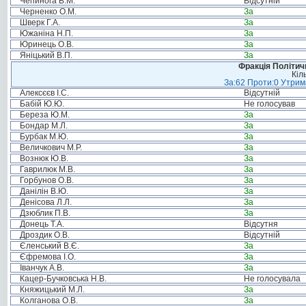
Чепинога В.М.
Відсутній
Черненко О.М.
За
Шверк Г.А.
За
Южаніна Н.П.
За
Юринець О.В.
За
Яніцький В.П.
За
Фракція Політи
Кіл
За:62 Проти:0 Утрима
Алексєєв І.С.
Відсутній
Бабій Ю.Ю.
Не голосував
Береза Ю.М.
За
Бондар М.Л.
За
Бурбак М.Ю.
За
Величкович М.Р.
За
Вознюк Ю.В.
За
Гаврилюк М.В.
За
Горбунов О.В.
За
Данілін В.Ю.
За
Денісова Л.Л.
За
Дзюблик П.В.
За
Донець Т.А.
Відсутня
Дроздик О.В.
Відсутній
Єленський В.Є.
За
Єфремова І.О.
За
Іванчук А.В.
За
Кацер-Бучковська Н.В.
Не голосувала
Княжицький М.Л.
За
Колганова О.В.
За