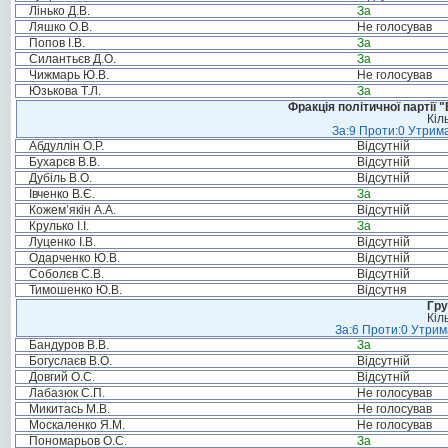
Лінько Д.В.
За
Ляшко О.В.
Не голосував
Попов І.В.
За
Силантьєв Д.О.
За
Чижмарь Ю.В.
Не голосував
Юзькова Т.Л.
За
Фракція політичної партії
Кіл
За:9 Проти:0 Утрима
Абдуллін О.Р.
Відсутній
Бухарєв В.В.
Відсутній
Дубіль В.О.
Відсутній
Івченко В.Є.
За
Кожем’якін А.А.
Відсутній
Крулько І.І.
За
Луценко І.В.
Відсутній
Одарченко Ю.В.
Відсутній
Соболєв С.В.
Відсутній
Тимошенко Ю.В.
Відсутня
Гру
Кіл
За:6 Проти:0 Утрим
Бандуров В.В.
За
Богуслаєв В.О.
Відсутній
Довгий О.С.
Відсутній
Лабазюк С.П.
Не голосував
Микитась М.В.
Не голосував
Москаленко Я.М.
Не голосував
Пономарьов О.С.
За