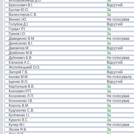
Білоцерковець Д.О.
За
Брензович В.І.
Відсутній
Буглак Ю.О.
За
Валентиров С.В.
За
Вінник І.Ю.
Не голосував
Голубов Д.І.
Відсутній
Горват Р.І.
За
Гринів І.О.
За
Давиденко В.М.
Не голосував
Денисенко В.І.
За
Джемілєв М. .
Відсутній
Довбенко М.В.
За
Дубневич Б.В.
Не голосував
Євлахов А.С.
Відсутній
Жолобецький О.О.
За
Загорій Г.В.
Відсутній
Іонова М.М.
Не голосувала
Іщенко В.О.
Відсутній
Карпунцов В.В.
За
Князевич Р.П.
За
Козаченко Л.П.
Не голосував
Кононенко І.В.
Не голосував
Король В.М.
За
Кудлаєнко С.В.
За
Куліченко І.І.
За
Курило В.С.
За
Кучер М.І.
Не голосував
Лесюк Я.В.
За