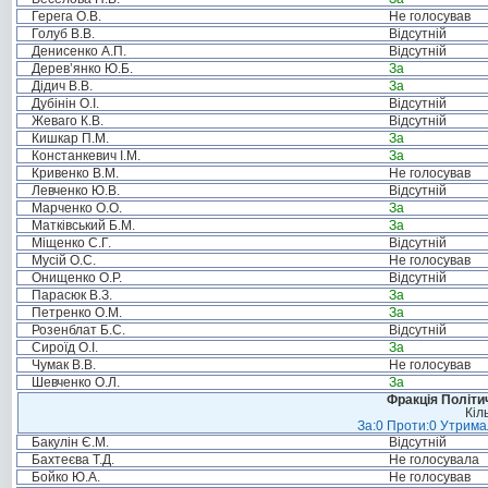
Герега О.В.
Не голосував
Голуб В.В.
Відсутній
Денисенко А.П.
Відсутній
Дерев’янко Ю.Б.
За
Дідич В.В.
За
Дубінін О.І.
Відсутній
Жеваго К.В.
Відсутній
Кишкар П.М.
За
Констанкевич І.М.
За
Кривенко В.М.
Не голосував
Левченко Ю.В.
Відсутній
Марченко О.О.
За
Матківський Б.М.
За
Міщенко С.Г.
Відсутній
Мусій О.С.
Не голосував
Онищенко О.Р.
Відсутній
Парасюк В.З.
За
Петренко О.М.
За
Розенблат Б.С.
Відсутній
Сироїд О.І.
За
Чумак В.В.
Не голосував
Шевченко О.Л.
За
Фракція Політич
Кіл
За:0 Проти:0 Утримал
Бакулін Є.М.
Відсутній
Бахтеєва Т.Д.
Не голосувала
Бойко Ю.А.
Не голосував