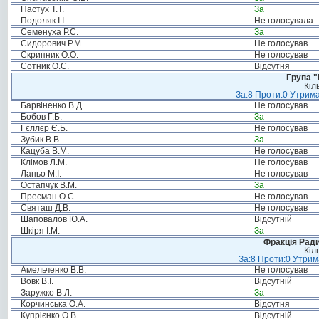
Пастух Т.Т.
За
Подоляк І.І.
Не голосувала
Семенуха Р.С.
За
Сидорович Р.М.
Не голосував
Скрипник О.О.
Не голосував
Сотник О.С.
Відсутня
Група "
Кіл
За:8 Проти:0 Утрима
Барвіненко В.Д.
Не голосував
Бобов Г.Б.
За
Гєллєр Є.Б.
Не голосував
Зубик В.В.
За
Кацуба В.М.
Не голосував
Клімов Л.М.
Не голосував
Ланьо М.І.
Не голосував
Остапчук В.М.
За
Пресман О.С.
Не голосував
Святаш Д.В.
Не голосував
Шаповалов Ю.А.
Відсутній
Шкіря І.М.
За
Фракція Ради
Кіл
За:8 Проти:0 Утрим
Амельченко В.В.
Не голосував
Вовк В.І.
Відсутній
Заружко В.Л.
За
Корчинська О.А.
Відсутня
Купрієнко О.В.
Відсутній