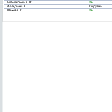
Рибчинський Є.Ю.
За
Фельдман О.Б.
Відсутній
Шахов С.В.
За