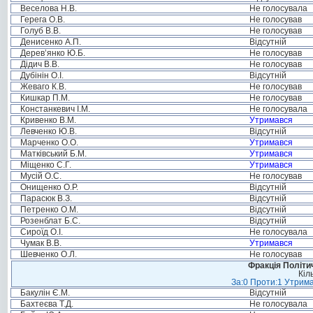
Веселова Н.В.
Не голосувала
Герега О.В.
Не голосував
Голуб В.В.
Не голосував
Денисенко А.П.
Відсутній
Дерев’янко Ю.Б.
Не голосував
Дідич В.В.
Не голосував
Дубінін О.І.
Відсутній
Жеваго К.В.
Не голосував
Кишкар П.М.
Не голосував
Констанкевич І.М.
Не голосувала
Кривенко В.М.
Утримався
Левченко Ю.В.
Відсутній
Марченко О.О.
Утримався
Матківський Б.М.
Утримався
Міщенко С.Г.
Утримався
Мусій О.С.
Не голосував
Онищенко О.Р.
Відсутній
Парасюк В.З.
Відсутній
Петренко О.М.
Відсутній
Розенблат Б.С.
Відсутній
Сироїд О.І.
Не голосувала
Чумак В.В.
Утримався
Шевченко О.Л.
Не голосував
Фракція Політич
Кіл
За:0 Проти:1 Утрима
Бакулін Є.М.
Відсутній
Бахтеєва Т.Д.
Не голосувала