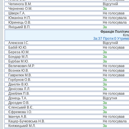
Чепинога В.М.
Відсутній
Черненко О.М.
За
Шверк Г.А.
Не голосував
Южаніна Н.П.
Не голосувала
Юринець О.В.
Не голосувала
Яніцький В.П.
За
Фракція Політи
Кіл
За:37 Проти:0 Утрима
Алексєєв І.С.
Відсутній
Бабій Ю.Ю.
Не голосував
Береза Ю.М.
За
Бондар М.Л.
За
Бурбак М.Ю.
За
Величкович М.Р.
Не голосував
Вознюк Ю.В.
Не голосував
Гаврилюк М.В.
Не голосував
Горбунов О.В.
За
Данілін В.Ю.
За
Денісова Л.Л.
За
Дзюблик П.В.
Не голосував
Донець Т.А.
Відсутня
Дроздик О.В.
За
Єленський В.Є.
За
Єфремова І.О.
За
Іванчук А.В.
Не голосував
Кацер-Бучковська Н.В.
Не голосувала
Княжицький М.Л.
За