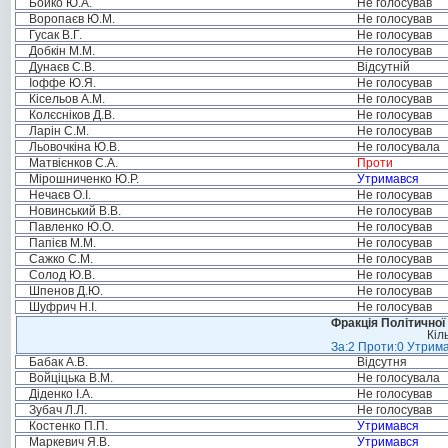
Бойко Ю.А.
Не голосував
Воропаєв Ю.М.
Не голосував
Гусак В.Г.
Не голосував
Добкін М.М.
Не голосував
Дунаєв С.В.
Відсутній
Іоффе Ю.Я.
Не голосував
Кісельов А.М.
Не голосував
Колєсніков Д.В.
Не голосував
Ларін С.М.
Не голосував
Льовочкіна Ю.В.
Не голосувала
Матвієнков С.А.
Проти
Мірошниченко Ю.Р.
Утримався
Нечаєв О.І.
Не голосував
Новинський В.В.
Не голосував
Павленко Ю.О.
Не голосував
Папієв М.М.
Не голосував
Сажко С.М.
Не голосував
Солод Ю.В.
Не голосував
Шпенов Д.Ю.
Не голосував
Шуфрич Н.І.
Не голосував
Фракція Політичної
Кіл
За:2 Проти:0 Утрима
Бабак А.В.
Відсутня
Войціцька В.М.
Не голосувала
Діденко І.А.
Не голосував
Зубач Л.Л.
Не голосував
Костенко П.П.
Утримався
Маркевич Я.В.
Утримався