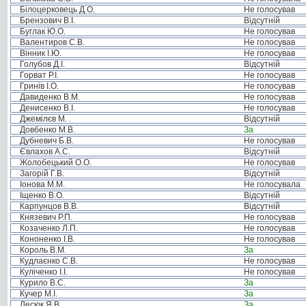
Білоцерковець Д.О.
Не голосував
Брензович В.І.
Відсутній
Буглак Ю.О.
Не голосував
Валентиров С.В.
Не голосував
Вінник І.Ю.
Не голосував
Голубов Д.І.
Відсутній
Горват Р.І.
Не голосував
Гринів І.О.
Не голосував
Давиденко В.М.
Не голосував
Денисенко В.І.
Не голосував
Джемілєв М. .
Відсутній
Довбенко М.В.
За
Дубневич Б.В.
Не голосував
Євлахов А.С.
Відсутній
Жолобецький О.О.
Не голосував
Загорій Г.В.
Відсутній
Іонова М.М.
Не голосувала
Іщенко В.О.
Відсутній
Карпунцов В.В.
Відсутній
Князевич Р.П.
Не голосував
Козаченко Л.П.
Не голосував
Кононенко І.В.
Не голосував
Король В.М.
За
Кудлаєнко С.В.
Не голосував
Куліченко І.І.
Не голосував
Курило В.С.
За
Кучер М.І.
За
Лесюк Я.В.
За