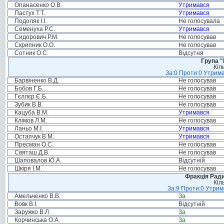
Опанасенко О.В.
Утримався
Пастух Т.Т.
Утримався
Подоляк І.І.
Не голосувала
Семенуха Р.С.
Утримався
Сидорович Р.М.
Не голосував
Скрипник О.О.
Не голосував
Сотник О.С.
Відсутня
Група "
Кіл
За:0 Проти:0 Утрима
Барвіненко В.Д.
Не голосував
Бобов Г.Б.
Не голосував
Гєллєр Є.Б.
Не голосував
Зубик В.В.
Не голосував
Кацуба В.М.
Утримався
Клімов Л.М.
Не голосував
Ланьо М.І.
Утримався
Остапчук В.М.
Утримався
Пресман О.С.
Не голосував
Святаш Д.В.
Не голосував
Шаповалов Ю.А.
Відсутній
Шкіря І.М.
Не голосував
Фракція Ради
Кіл
За:9 Проти:0 Утрим
Амельченко В.В.
За
Вовк В.І.
Відсутній
Заружко В.Л.
За
Корчинська О.А.
За