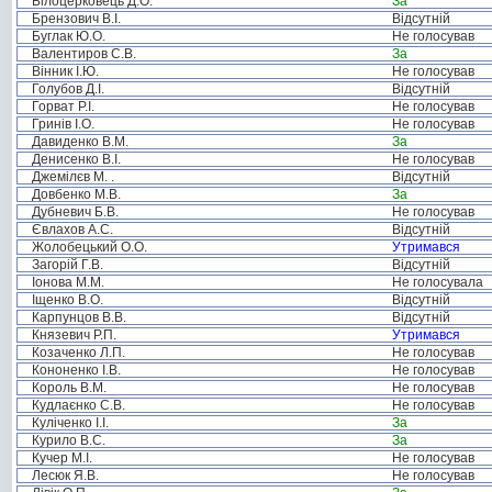
Білоцерковець Д.О.
За
Брензович В.І.
Відсутній
Буглак Ю.О.
Не голосував
Валентиров С.В.
За
Вінник І.Ю.
Не голосував
Голубов Д.І.
Відсутній
Горват Р.І.
Не голосував
Гринів І.О.
Не голосував
Давиденко В.М.
За
Денисенко В.І.
Не голосував
Джемілєв М. .
Відсутній
Довбенко М.В.
За
Дубневич Б.В.
Не голосував
Євлахов А.С.
Відсутній
Жолобецький О.О.
Утримався
Загорій Г.В.
Відсутній
Іонова М.М.
Не голосувала
Іщенко В.О.
Відсутній
Карпунцов В.В.
Відсутній
Князевич Р.П.
Утримався
Козаченко Л.П.
Не голосував
Кононенко І.В.
Не голосував
Король В.М.
Не голосував
Кудлаєнко С.В.
Не голосував
Куліченко І.І.
За
Курило В.С.
За
Кучер М.І.
Не голосував
Лесюк Я.В.
Не голосував