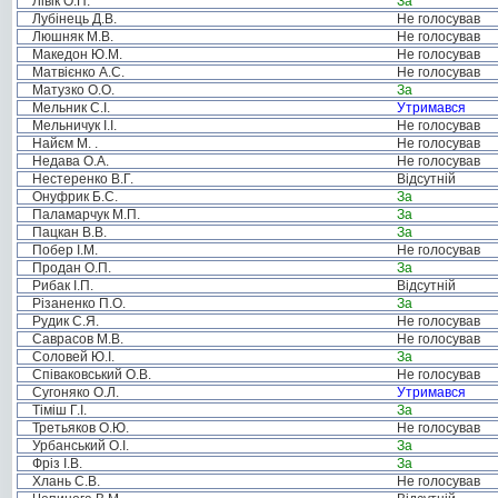
Лівік О.П.
За
Лубінець Д.В.
Не голосував
Люшняк М.В.
Не голосував
Македон Ю.М.
Не голосував
Матвієнко А.С.
Не голосував
Матузко О.О.
За
Мельник С.І.
Утримався
Мельничук І.І.
Не голосував
Найєм М. .
Не голосував
Недава О.А.
Не голосував
Нестеренко В.Г.
Відсутній
Онуфрик Б.С.
За
Паламарчук М.П.
За
Пацкан В.В.
За
Побер І.М.
Не голосував
Продан О.П.
За
Рибак І.П.
Відсутній
Різаненко П.О.
За
Рудик С.Я.
Не голосував
Саврасов М.В.
Не голосував
Соловей Ю.І.
За
Співаковський О.В.
Не голосував
Сугоняко О.Л.
Утримався
Тіміш Г.І.
За
Третьяков О.Ю.
Не голосував
Урбанський О.І.
За
Фріз І.В.
За
Хлань С.В.
Не голосував