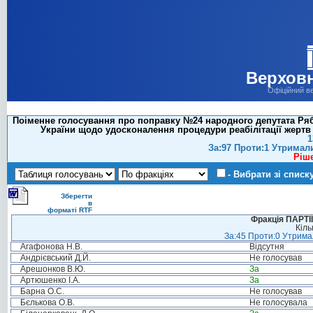
Верховн
Офіційний в
Поіменне голосування про поправку №24 народного депутата Рябч
України щодо удосконалення процедури реабілітації жертв 
1
За:97 Проти:1 Утримал
Ріш
- Вибрати зі списк
Зберегти
в
форматі RTF
Фракція ПАРТ
Кіль
За:45 Проти:0 Утримал
Агафонова Н.В.
Відсутня
Андрієвський Д.Й.
Не голосував
Арешонков В.Ю.
За
Артюшенко І.А.
За
Барна О.С.
Не голосував
Бєлькова О.В.
Не голосувала