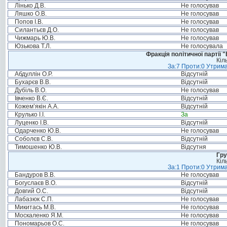
Лінько Д.В.
Не голосував
Ляшко О.В.
Не голосував
Попов І.В.
Не голосував
Силантьєв Д.О.
Не голосував
Чижмарь Ю.В.
Не голосував
Юзькова Т.Л.
Не голосувала
Фракція політичної партії
Кіл
За:7 Проти:0 Утрима
Абдуллін О.Р.
Відсутній
Бухарєв В.В.
Відсутній
Дубіль В.О.
Не голосував
Івченко В.Є.
Відсутній
Кожем’якін А.А.
Відсутній
Крулько І.І.
За
Луценко І.В.
Відсутній
Одарченко Ю.В.
Не голосував
Соболєв С.В.
Відсутній
Тимошенко Ю.В.
Відсутня
Гру
Кіл
За:1 Проти:0 Утрима
Бандуров В.В.
Не голосував
Богуслаєв В.О.
Відсутній
Довгий О.С.
Відсутній
Лабазюк С.П.
Не голосував
Микитась М.В.
Не голосував
Москаленко Я.М.
Не голосував
Пономарьов О.С.
Не голосував