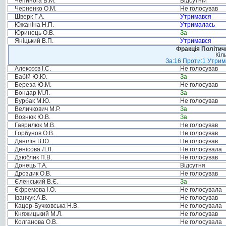
Чепинога В.М.
Відсутній
Черненко О.М.
Не голосував
Шверк Г.А.
Утримався
Южаніна Н.П.
Утрималась
Юринець О.В.
За
Яніцький В.П.
Утримався
Фракція Політи
Кіл
За:16 Проти:1 Утрима
Алексєєв І.С.
Не голосував
Бабій Ю.Ю.
За
Береза Ю.М.
Не голосував
Бондар М.Л.
За
Бурбак М.Ю.
Не голосував
Величкович М.Р.
За
Вознюк Ю.В.
За
Гаврилюк М.В.
Не голосував
Горбунов О.В.
Не голосував
Данілін В.Ю.
Не голосував
Денісова Л.Л.
Не голосувала
Дзюблик П.В.
Не голосував
Донець Т.А.
Відсутня
Дроздик О.В.
Не голосував
Єленський В.Є.
За
Єфремова І.О.
Не голосувала
Іванчук А.В.
Не голосував
Кацер-Бучковська Н.В.
Не голосувала
Княжицький М.Л.
Не голосував
Колганова О.В.
Не голосувала