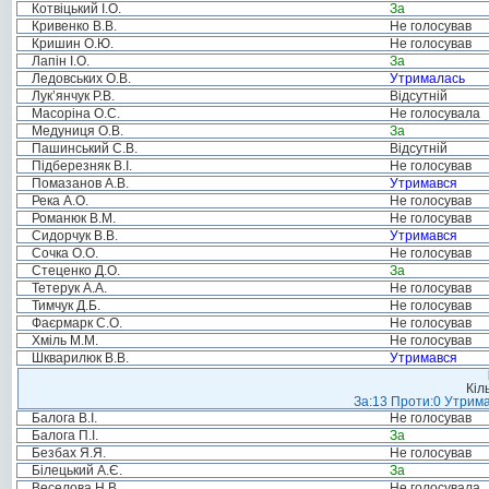
Котвіцький І.О.
За
Кривенко В.В.
Не голосував
Кришин О.Ю.
Не голосував
Лапін І.О.
За
Ледовських О.В.
Утрималась
Лук’янчук Р.В.
Відсутній
Масоріна О.С.
Не голосувала
Медуниця О.В.
За
Пашинський С.В.
Відсутній
Підберезняк В.І.
Не голосував
Помазанов А.В.
Утримався
Река А.О.
Не голосував
Романюк В.М.
Не голосував
Сидорчук В.В.
Утримався
Сочка О.О.
Не голосував
Стеценко Д.О.
За
Тетерук А.А.
Не голосував
Тимчук Д.Б.
Не голосував
Фаєрмарк С.О.
Не голосував
Хміль М.М.
Не голосував
Шкварилюк В.В.
Утримався
Кіл
За:13 Проти:0 Утрима
Балога В.І.
Не голосував
Балога П.І.
За
Безбах Я.Я.
Не голосував
Білецький А.Є.
За
Веселова Н.В.
Не голосувала