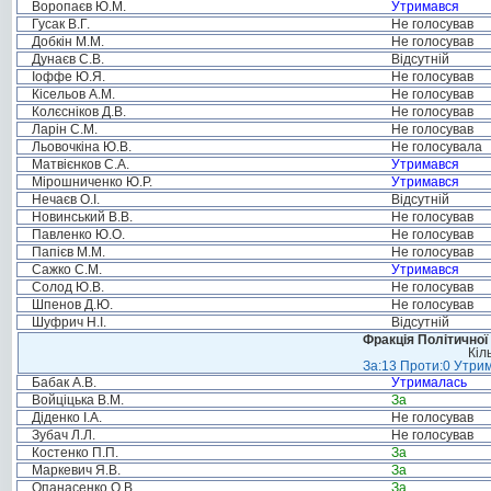
Воропаєв Ю.М.
Утримався
Гусак В.Г.
Не голосував
Добкін М.М.
Не голосував
Дунаєв С.В.
Відсутній
Іоффе Ю.Я.
Не голосував
Кісельов А.М.
Не голосував
Колєсніков Д.В.
Не голосував
Ларін С.М.
Не голосував
Льовочкіна Ю.В.
Не голосувала
Матвієнков С.А.
Утримався
Мірошниченко Ю.Р.
Утримався
Нечаєв О.І.
Відсутній
Новинський В.В.
Не голосував
Павленко Ю.О.
Не голосував
Папієв М.М.
Не голосував
Сажко С.М.
Утримався
Солод Ю.В.
Не голосував
Шпенов Д.Ю.
Не голосував
Шуфрич Н.І.
Відсутній
Фракція Політичної
Кіл
За:13 Проти:0 Утрим
Бабак А.В.
Утрималась
Войціцька В.М.
За
Діденко І.А.
Не голосував
Зубач Л.Л.
Не голосував
Костенко П.П.
За
Маркевич Я.В.
За
Опанасенко О.В.
За