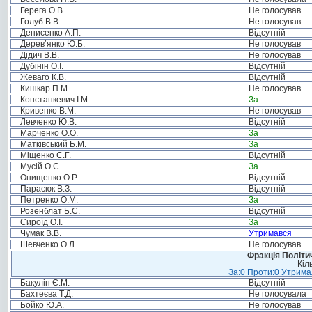
Герега О.В.
Не голосував
Голуб В.В.
Не голосував
Денисенко А.П.
Відсутній
Дерев’янко Ю.Б.
Не голосував
Дідич В.В.
Не голосував
Дубінін О.І.
Відсутній
Жеваго К.В.
Відсутній
Кишкар П.М.
Не голосував
Констанкевич І.М.
За
Кривенко В.М.
Не голосував
Левченко Ю.В.
Відсутній
Марченко О.О.
За
Матківський Б.М.
За
Міщенко С.Г.
Відсутній
Мусій О.С.
За
Онищенко О.Р.
Відсутній
Парасюк В.З.
Відсутній
Петренко О.М.
За
Розенблат Б.С.
Відсутній
Сироїд О.І.
За
Чумак В.В.
Утримався
Шевченко О.Л.
Не голосував
Фракція Політич
Кіл
За:0 Проти:0 Утримал
Бакулін Є.М.
Відсутній
Бахтеєва Т.Д.
Не голосувала
Бойко Ю.А.
Не голосував