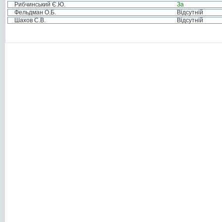
Рибчинський Є.Ю.
За
Фельдман О.Б.
Відсутній
Шахов С.В.
Відсутній