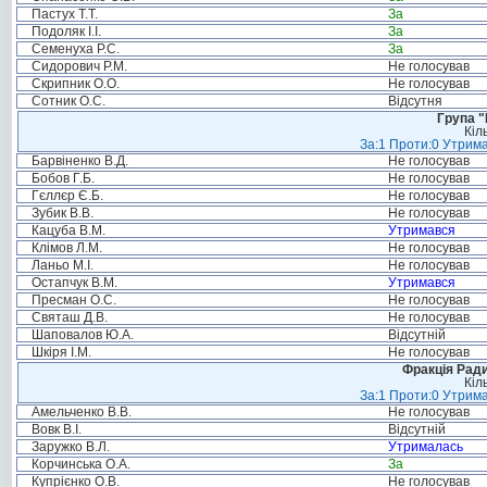
Пастух Т.Т.
За
Подоляк І.І.
За
Семенуха Р.С.
За
Сидорович Р.М.
Не голосував
Скрипник О.О.
Не голосував
Сотник О.С.
Відсутня
Група "
Кіл
За:1 Проти:0 Утрима
Барвіненко В.Д.
Не голосував
Бобов Г.Б.
Не голосував
Гєллєр Є.Б.
Не голосував
Зубик В.В.
Не голосував
Кацуба В.М.
Утримався
Клімов Л.М.
Не голосував
Ланьо М.І.
Не голосував
Остапчук В.М.
Утримався
Пресман О.С.
Не голосував
Святаш Д.В.
Не голосував
Шаповалов Ю.А.
Відсутній
Шкіря І.М.
Не голосував
Фракція Ради
Кіл
За:1 Проти:0 Утрима
Амельченко В.В.
Не голосував
Вовк В.І.
Відсутній
Заружко В.Л.
Утрималась
Корчинська О.А.
За
Купрієнко О.В.
Не голосував