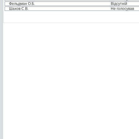
Фельдман О.Б.
Відсутній
Шахов С.В.
Не голосував