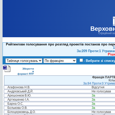
Верховн
Офіційний в
Рейтингове голосування про розгляд проектів постанов про пер
1
За:209 Проти:1 Утрима
Ріш
- Вибрати зі списк
Зберегти
в
форматі RTF
Фракція ПАРТ
Кіль
За:84 Проти:0 Утрима
Агафонова Н.В.
Відсутня
Андрієвський Д.Й.
Не голосував
Арешонков В.Ю.
За
Артюшенко І.А.
За
Барна О.С.
За
Бєлькова О.В.
За
Білоцерковець Д.О.
Не голосував