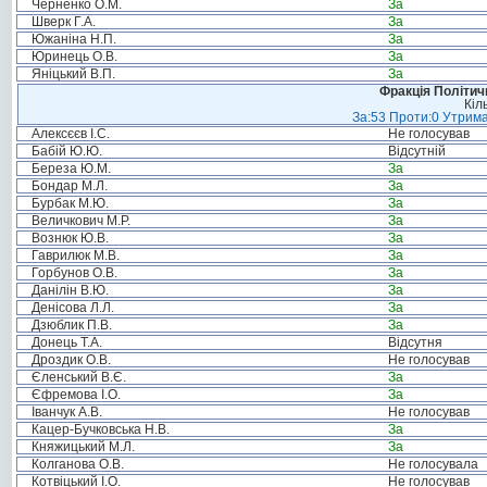
Черненко О.М.
За
Шверк Г.А.
За
Южаніна Н.П.
За
Юринець О.В.
За
Яніцький В.П.
За
Фракція Політи
Кіл
За:53 Проти:0 Утрима
Алексєєв І.С.
Не голосував
Бабій Ю.Ю.
Відсутній
Береза Ю.М.
За
Бондар М.Л.
За
Бурбак М.Ю.
За
Величкович М.Р.
За
Вознюк Ю.В.
За
Гаврилюк М.В.
За
Горбунов О.В.
За
Данілін В.Ю.
За
Денісова Л.Л.
За
Дзюблик П.В.
За
Донець Т.А.
Відсутня
Дроздик О.В.
Не голосував
Єленський В.Є.
За
Єфремова І.О.
За
Іванчук А.В.
Не голосував
Кацер-Бучковська Н.В.
За
Княжицький М.Л.
За
Колганова О.В.
Не голосувала
Котвіцький І.О.
Не голосував