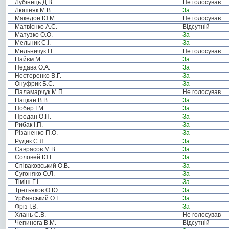
Лубінець Д.В.
Не голосував
Люшняк М.В.
За
Македон Ю.М.
Не голосував
Матвієнко А.С.
Відсутній
Матузко О.О.
За
Мельник С.І.
За
Мельничук І.І.
Не голосував
Найєм М. .
За
Недава О.А.
За
Нестеренко В.Г.
За
Онуфрик Б.С.
За
Паламарчук М.П.
Не голосував
Пацкан В.В.
За
Побер І.М.
За
Продан О.П.
За
Рибак І.П.
За
Різаненко П.О.
За
Рудик С.Я.
За
Саврасов М.В.
За
Соловей Ю.І.
За
Співаковський О.В.
За
Сугоняко О.Л.
За
Тіміш Г.І.
За
Третьяков О.Ю.
За
Урбанський О.І.
За
Фріз І.В.
За
Хлань С.В.
Не голосував
Чепинога В.М.
Відсутній