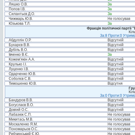
Ляшко О.В.
За
Попов І.В.
За
Силантьєв Д.О.
За
Чижмарь Ю.В.
Не голосував
Юзькова Т.Л.
За
Фракція політичної партії
Кіл
За:8 Проти:0 Утрима
Абдуллін О.Р.
Відсутній
Бухарєв В.В.
Відсутній
Дубіль В.О.
Відсутній
Івченко В.Є.
За
Кожем’якін А.А.
Відсутній
Крулько І.І.
Відсутній
Луценко І.В.
Відсутній
Одарченко Ю.В.
Відсутній
Соболєв С.В.
Відсутній
Тимошенко Ю.В.
Відсутня
Гру
Кіл
За:0 Проти:0 Утрима
Бандуров В.В.
Відсутній
Богуслаєв В.О.
Відсутній
Довгий О.С.
Відсутній
Лабазюк С.П.
Не голосував
Микитась М.В.
Не голосував
Москаленко Я.М.
Не голосував
Пономарьов О.С.
Не голосував
Рибчинський Є.Ю.
Не голосував