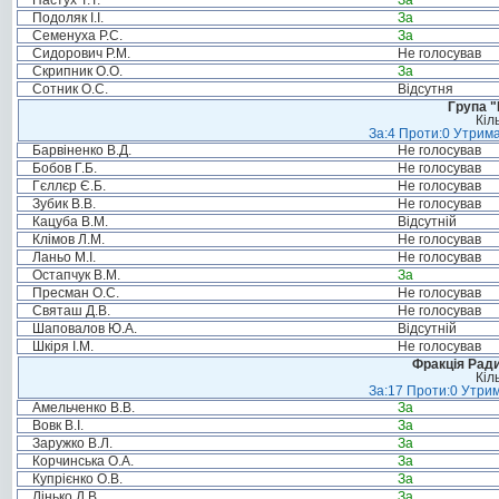
Пастух Т.Т.
За
Подоляк І.І.
За
Семенуха Р.С.
За
Сидорович Р.М.
Не голосував
Скрипник О.О.
За
Сотник О.С.
Відсутня
Група "
Кіл
За:4 Проти:0 Утрима
Барвіненко В.Д.
Не голосував
Бобов Г.Б.
Не голосував
Гєллєр Є.Б.
Не голосував
Зубик В.В.
Не голосував
Кацуба В.М.
Відсутній
Клімов Л.М.
Не голосував
Ланьо М.І.
Не голосував
Остапчук В.М.
За
Пресман О.С.
Не голосував
Святаш Д.В.
Не голосував
Шаповалов Ю.А.
Відсутній
Шкіря І.М.
Не голосував
Фракція Ради
Кіл
За:17 Проти:0 Утрим
Амельченко В.В.
За
Вовк В.І.
За
Заружко В.Л.
За
Корчинська О.А.
За
Купрієнко О.В.
За
Лінько Д.В.
За