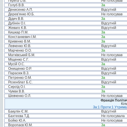
Герега О.В.
Не голосував
Голуб В.В.
За
Денисенко А.П.
Відсутній
Дерев’янко Ю.Б.
Не голосував
Дідич В.В.
За
Дубінін О.І.
Відсутній
Жеваго К.В.
Відсутній
Кишкар П.М.
За
Констанкевич І.М.
За
Кривенко В.М.
За
Левченко Ю.В.
Відсутній
Марченко О.О.
За
Матківський Б.М.
Не голосував
Міщенко С.Г.
Відсутній
Мусій О.С.
За
Онищенко О.Р.
Відсутній
Парасюк В.З.
Відсутній
Петренко О.М.
За
Розенблат Б.С.
Відсутній
Сироїд О.І.
За
Чумак В.В.
За
Шевченко О.Л.
Не голосував
Фракція Політич
Кіл
За:1 Проти:1 Утримал
Бакулін Є.М.
Відсутній
Бахтеєва Т.Д.
Не голосувала
Бойко Ю.А.
Не голосував
Воропаєв Ю.М.
За