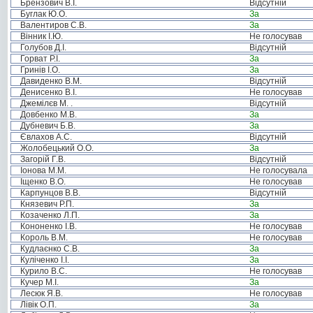
Брензович В.І.
Відсутній
Буглак Ю.О.
За
Валентиров С.В.
За
Вінник І.Ю.
Не голосував
Голубов Д.І.
Відсутній
Горват Р.І.
За
Гринів І.О.
За
Давиденко В.М.
Відсутній
Денисенко В.І.
Не голосував
Джемілєв М. .
Відсутній
Довбенко М.В.
За
Дубневич Б.В.
За
Євлахов А.С.
Відсутній
Жолобецький О.О.
За
Загорій Г.В.
Відсутній
Іонова М.М.
Не голосувала
Іщенко В.О.
Не голосував
Карпунцов В.В.
Відсутній
Князевич Р.П.
За
Козаченко Л.П.
За
Кононенко І.В.
Не голосував
Король В.М.
Не голосував
Кудлаєнко С.В.
За
Куліченко І.І.
За
Курило В.С.
Не голосував
Кучер М.І.
За
Лесюк Я.В.
Не голосував
Лівік О.П.
За