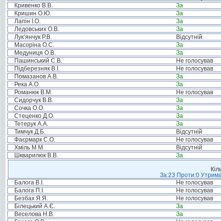
Кривенко В.В.
За
Кришин О.Ю.
За
Лапін І.О.
За
Ледовських О.В.
За
Лук’янчук Р.В.
Відсутній
Масоріна О.С.
За
Медуниця О.В.
За
Пашинський С.В.
Не голосував
Підберезняк В.І.
Не голосував
Помазанов А.В.
За
Река А.О.
За
Романюк В.М.
Не голосував
Сидорчук В.В.
За
Сочка О.О.
За
Стеценко Д.О.
За
Тетерук А.А.
За
Тимчук Д.Б.
Відсутній
Фаєрмарк С.О.
Не голосував
Хміль М.М.
Відсутній
Шкварилюк В.В.
За
Кіл
За:23 Проти:0 Утрима
Балога В.І.
Не голосував
Балога П.І.
Не голосував
Безбах Я.Я.
Не голосував
Білецький А.Є.
За
Веселова Н.В.
За