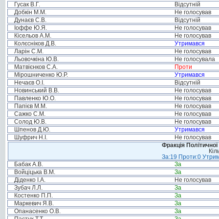
Гусак В.Г.
Відсутній
Добкін М.М.
Не голосував
Дунаєв С.В.
Відсутній
Іоффе Ю.Я.
Не голосував
Кісельов А.М.
Не голосував
Колєсніков Д.В.
Утримався
Ларін С.М.
Не голосував
Льовочкіна Ю.В.
Не голосувала
Матвієнков С.А.
Проти
Мірошниченко Ю.Р.
Утримався
Нечаєв О.І.
Відсутній
Новинський В.В.
Не голосував
Павленко Ю.О.
Не голосував
Папієв М.М.
Не голосував
Сажко С.М.
Не голосував
Солод Ю.В.
Не голосував
Шпенов Д.Ю.
Утримався
Шуфрич Н.І.
Не голосував
Фракція Політичної
Кіл
За:19 Проти:0 Утрим
Бабак А.В.
За
Войціцька В.М.
За
Діденко І.А.
Не голосував
Зубач Л.Л.
За
Костенко П.П.
За
Маркевич Я.В.
За
Опанасенко О.В.
За