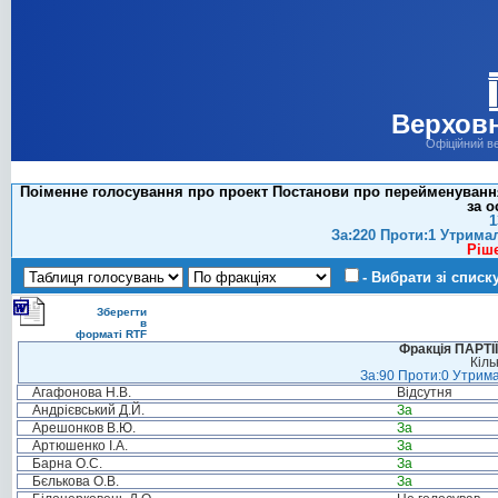
Верховн
Офіційний в
Поіменне голосування про проект Постанови про перейменування 
за о
1
За:220 Проти:1 Утрима
Ріш
- Вибрати зі списк
Зберегти
в
форматі RTF
Фракція ПАРТ
Кіль
За:90 Проти:0 Утрима
Агафонова Н.В.
Відсутня
Андрієвський Д.Й.
За
Арешонков В.Ю.
За
Артюшенко І.А.
За
Барна О.С.
За
Бєлькова О.В.
За