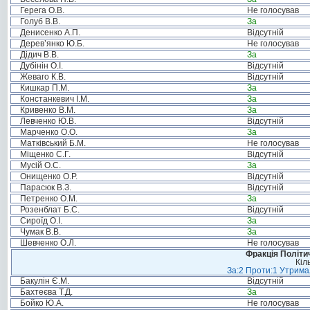
Герега О.В.
Не голосував
Голуб В.В.
За
Денисенко А.П.
Відсутній
Дерев’янко Ю.Б.
Не голосував
Дідич В.В.
За
Дубінін О.І.
Відсутній
Жеваго К.В.
Відсутній
Кишкар П.М.
За
Констанкевич І.М.
За
Кривенко В.М.
За
Левченко Ю.В.
Відсутній
Марченко О.О.
За
Матківський Б.М.
Не голосував
Міщенко С.Г.
Відсутній
Мусій О.С.
За
Онищенко О.Р.
Відсутній
Парасюк В.З.
Відсутній
Петренко О.М.
За
Розенблат Б.С.
Відсутній
Сироїд О.І.
За
Чумак В.В.
За
Шевченко О.Л.
Не голосував
Фракція Політич
Кіл
За:2 Проти:1 Утримал
Бакулін Є.М.
Відсутній
Бахтеєва Т.Д.
За
Бойко Ю.А.
Не голосував