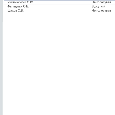
Рибчинський Є.Ю.
Не голосував
Фельдман О.Б.
Відсутній
Шахов С.В.
Не голосував