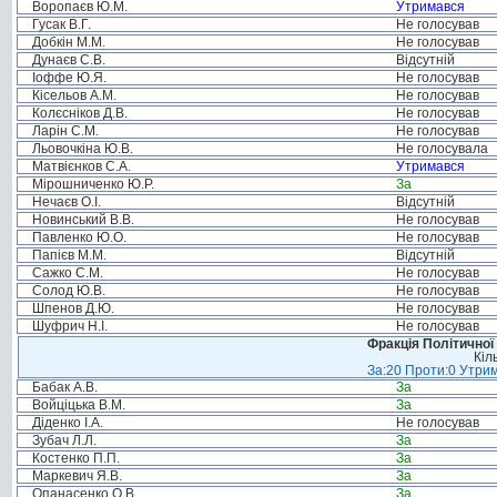
Воропаєв Ю.М.
Утримався
Гусак В.Г.
Не голосував
Добкін М.М.
Не голосував
Дунаєв С.В.
Відсутній
Іоффе Ю.Я.
Не голосував
Кісельов А.М.
Не голосував
Колєсніков Д.В.
Не голосував
Ларін С.М.
Не голосував
Льовочкіна Ю.В.
Не голосувала
Матвієнков С.А.
Утримався
Мірошниченко Ю.Р.
За
Нечаєв О.І.
Відсутній
Новинський В.В.
Не голосував
Павленко Ю.О.
Не голосував
Папієв М.М.
Відсутній
Сажко С.М.
Не голосував
Солод Ю.В.
Не голосував
Шпенов Д.Ю.
Не голосував
Шуфрич Н.І.
Не голосував
Фракція Політичної
Кіл
За:20 Проти:0 Утрим
Бабак А.В.
За
Войціцька В.М.
За
Діденко І.А.
Не голосував
Зубач Л.Л.
За
Костенко П.П.
За
Маркевич Я.В.
За
Опанасенко О.В.
За