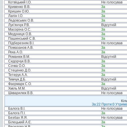
Котвіцький І.О.
Не голосував
Кривенко В.В.
За
Кришин О.Ю.
За
Лапін І.О.
За
Ледовських О.В.
За
Лук’янчук Р.В.
Відсутній
Масоріна О.С.
За
Медуниця О.В.
За
Пашинський С.В.
За
Підберезняк В.І.
Не голосував
Помазанов А.В.
За
Река А.О.
За
Романюк В.М.
Відсутній
Сидорчук В.В.
За
Сочка О.О.
За
Стеценко Д.О.
За
Тетерук А.А.
За
Тимчук Д.Б.
Відсутній
Фаєрмарк С.О.
За
Хміль М.М.
Відсутній
Шкварилюк В.В.
Не голосував
Кіл
За:22 Проти:0 Утрима
Балога В.І.
Не голосував
Балога П.І.
За
Безбах Я.Я.
Не голосував
Білецький А.Є.
За
Веселова Н.В.
За