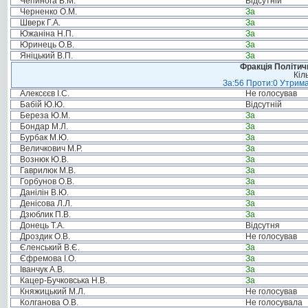
Чепинога В.М.
Відсутній
Черненко О.М.
За
Шверк Г.А.
За
Южаніна Н.П.
За
Юринець О.В.
За
Яніцький В.П.
За
Фракція Політи
Кіл
За:56 Проти:0 Утрима
Алексєєв І.С.
Не голосував
Бабій Ю.Ю.
Відсутній
Береза Ю.М.
За
Бондар М.Л.
За
Бурбак М.Ю.
За
Величкович М.Р.
За
Вознюк Ю.В.
За
Гаврилюк М.В.
За
Горбунов О.В.
За
Данілін В.Ю.
За
Денісова Л.Л.
За
Дзюблик П.В.
За
Донець Т.А.
Відсутня
Дроздик О.В.
Не голосував
Єленський В.Є.
За
Єфремова І.О.
За
Іванчук А.В.
За
Кацер-Бучковська Н.В.
За
Княжицький М.Л.
Не голосував
Колганова О.В.
Не голосувала