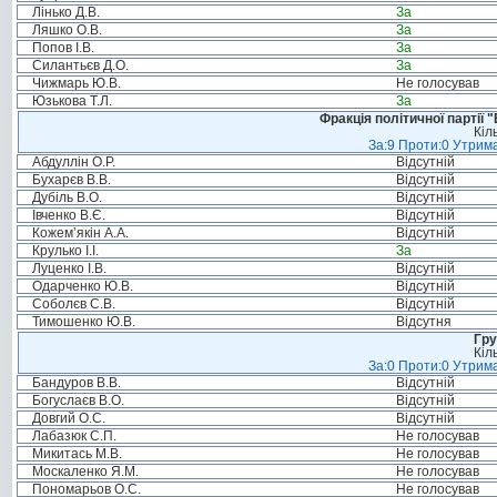
Лінько Д.В.
За
Ляшко О.В.
За
Попов І.В.
За
Силантьєв Д.О.
За
Чижмарь Ю.В.
Не голосував
Юзькова Т.Л.
За
Фракція політичної партії
Кіл
За:9 Проти:0 Утрима
Абдуллін О.Р.
Відсутній
Бухарєв В.В.
Відсутній
Дубіль В.О.
Відсутній
Івченко В.Є.
Відсутній
Кожем’якін А.А.
Відсутній
Крулько І.І.
За
Луценко І.В.
Відсутній
Одарченко Ю.В.
Відсутній
Соболєв С.В.
Відсутній
Тимошенко Ю.В.
Відсутня
Гру
Кіл
За:0 Проти:0 Утрима
Бандуров В.В.
Відсутній
Богуслаєв В.О.
Відсутній
Довгий О.С.
Відсутній
Лабазюк С.П.
Не голосував
Микитась М.В.
Не голосував
Москаленко Я.М.
Не голосував
Пономарьов О.С.
Не голосував