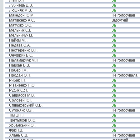
Лівік О.П.
За
Лубінець Д.В.
За
Люшняк М.В.
За
Македон Ю.М.
Не голосував
Матвієнко А.С.
Відсутній
Матузко О.О.
За
Мельник С.І.
За
Мельничук І.І.
За
Найєм М. .
За
Недава О.А.
За
Нестеренко В.Г.
За
Онуфрик Б.С.
За
Паламарчук М.П.
Не голосував
Пацкан В.В.
За
Побер І.М.
За
Продан О.П.
Не голосувала
Рибак І.П.
За
Різаненко П.О.
За
Рудик С.Я.
За
Саврасов М.В.
За
Соловей Ю.І.
За
Співаковський О.В.
За
Сугоняко О.Л.
Не голосував
Тіміш Г.І.
За
Третьяков О.Ю.
За
Урбанський О.І.
За
Фріз І.В.
За
Хлань С.В.
Не голосував