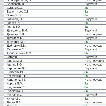
Білоцерковець Д.О.
Не голосував
Брензович В.І.
Відсутній
Буглак Ю.О.
За
Валентиров С.В.
За
Вінник І.Ю.
За
Голубов Д.І.
Відсутній
Горват Р.І.
За
Гринів І.О.
За
Давиденко В.М.
Відсутній
Денисенко В.І.
Не голосував
Джемілєв М. .
Відсутній
Довбенко М.В.
За
Дубневич Б.В.
Не голосував
Євлахов А.С.
Відсутній
Жолобецький О.О.
За
Загорій Г.В.
Відсутній
Іонова М.М.
Не голосувала
Іщенко В.О.
Не голосував
Карпунцов В.В.
Відсутній
Князевич Р.П.
За
Козаченко Л.П.
За
Кононенко І.В.
Не голосував
Король В.М.
За
Кудлаєнко С.В.
За
Куліченко І.І.
За
Курило В.С.
Відсутній
Кучер М.І.
За
Лесюк Я.В.
Не голосував