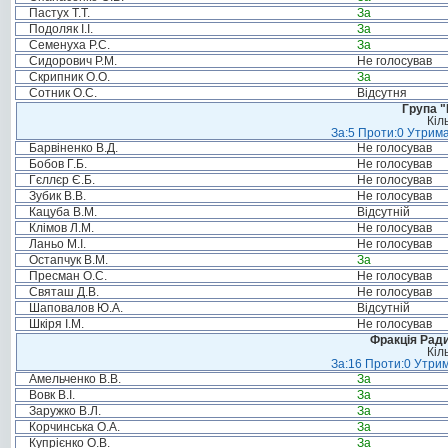
Пастух Т.Т.
За
Подоляк І.І.
За
Семенуха Р.С.
За
Сидорович Р.М.
Не голосував
Скрипник О.О.
За
Сотник О.С.
Відсутня
Група "
Кіл
За:5 Проти:0 Утрима
Барвіненко В.Д.
Не голосував
Бобов Г.Б.
Не голосував
Гєллєр Є.Б.
Не голосував
Зубик В.В.
Не голосував
Кацуба В.М.
Відсутній
Клімов Л.М.
Не голосував
Ланьо М.І.
Не голосував
Остапчук В.М.
За
Пресман О.С.
Не голосував
Святаш Д.В.
Не голосував
Шаповалов Ю.А.
Відсутній
Шкіря І.М.
Не голосував
Фракція Ради
Кіл
За:16 Проти:0 Утрим
Амельченко В.В.
За
Вовк В.І.
За
Заружко В.Л.
За
Корчинська О.А.
За
Купрієнко О.В.
За