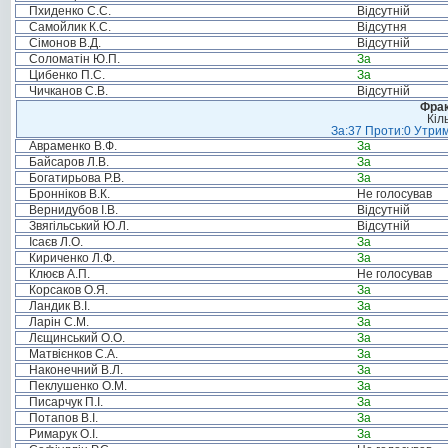
Пхиденко С.С.
Відсутній
Самойлик К.С.
Відсутня
Сімонов В.Д.
Відсутній
Соломатін Ю.П.
За
Цибенко П.С.
За
Чичканов С.В.
Відсутній
Фрак
Кіл
За:37 Проти:0 Утрим
Авраменко В.Ф.
За
Байсаров Л.В.
За
Богатирьова Р.В.
За
Бронніков В.К.
Не голосував
Вернидубов І.В.
Відсутній
Звягільський Ю.Л.
Відсутній
Ісаєв Л.О.
За
Кириченко Л.Ф.
За
Клюєв А.П.
Не голосував
Корсаков О.Я.
За
Ландик В.І.
За
Ларін С.М.
За
Лєщинський О.О.
За
Матвієнков С.А.
За
Наконечний В.Л.
За
Пеклушенко О.М.
За
Писарчук П.І.
За
Потапов В.І.
За
Римарук О.І.
За