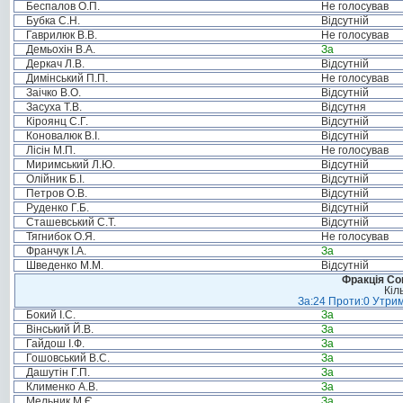
Беспалов О.П.
Не голосував
Бубка С.Н.
Відсутній
Гаврилюк В.В.
Не голосував
Демьохін В.А.
За
Деркач Л.В.
Відсутній
Димінський П.П.
Не голосував
Заічко В.О.
Відсутній
Засуха Т.В.
Відсутня
Кіроянц С.Г.
Відсутній
Коновалюк В.І.
Відсутній
Лісін М.П.
Не голосував
Миримський Л.Ю.
Відсутній
Олійник Б.І.
Відсутній
Петров О.В.
Відсутній
Руденко Г.Б.
Відсутній
Сташевський С.Т.
Відсутній
Тягнибок О.Я.
Не голосував
Франчук І.А.
За
Шведенко М.М.
Відсутній
Фракція Соц
Кіл
За:24 Проти:0 Утрим
Бокий І.С.
За
Вінський Й.В.
За
Гайдош І.Ф.
За
Гошовський В.С.
За
Дашутін Г.П.
За
Клименко А.В.
За
Мельник М.Є.
За