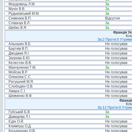
Мордовець Л.М.
За
Мухін В.В.
За
Рудьковський М.М.
За
Семенюк В.П.
Відсутня
Співачук В.Л.
За
Шибко В.Я.
За
Фракція Ук
Кіл
За:2 Проти:0 Утрима
Альошин В.Б.
Не голосував
Бартків В.П.
Не голосував
Джоджик Я.І.
Не голосував
Загрева Б.Ю.
Не голосував
Келестин В.В.
Не голосував
Манчуленко Г.М.
За
Мойсик В.Р.
Не голосував
Олексіюк С.С.
Не голосував
Ратушний М.Я.
Не голосував
Слободян О.В.
Не голосував
Хмара С.І.
Не голосував
Шевченко В.Ф.
Не голосував
Фракція
Кіл
За:12 Проти:0 Утрим
Губський Б.В.
За
Давидова Л.І.
За
Єдін О.Й.
Не голосував
Климпуш О.Д.
Не голосував
Косьяненко О.В.
Не голосував