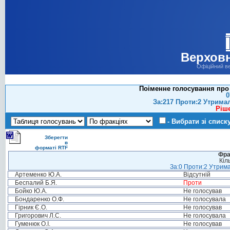
Верховн
Офіційний в
Поіменне голосування про 
0
За:217 Проти:2 Утрима
Ріш
- Вибрати зі списк
Зберегти
в
форматі RTF
Фра
Кіл
За:0 Проти:2 Утрима
Артеменко Ю.А.
Відсутній
Беспалий Б.Я.
Проти
Бойко Ю.А.
Не голосував
Бондаренко О.Ф.
Не голосувала
Гірник Є.О.
Не голосував
Григорович Л.С.
Не голосувала
Гуменюк О.І.
Не голосував