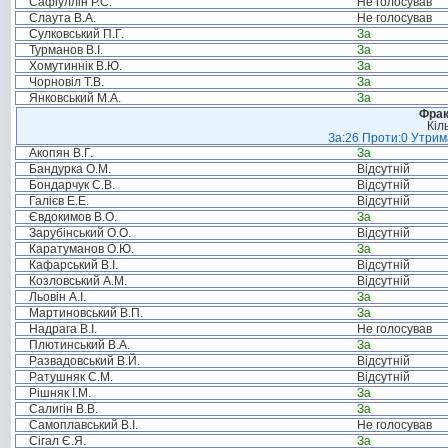
Сафіуллін Р.С.
Не голосував
Слаута В.А.
Не голосував
Сулковський П.Г.
За
Турманов В.І.
За
Хомутиннік В.Ю.
За
Чорновіл Т.В.
За
Янковський М.А.
За
Фрак
Кіл
За:26 Проти:0 Утрима
Акопян В.Г.
За
Бандурка О.М.
Відсутній
Бондарчук С.В.
Відсутній
Галієв Е.Е.
Відсутній
Євдокимов В.О.
За
Зарубінський О.О.
Відсутній
Каратуманов О.Ю.
За
Кафарський В.І.
Відсутній
Козловський А.М.
Відсутній
Льовін А.І.
За
Мартиновський В.П.
За
Надрага В.І.
Не голосував
Плютинський В.А.
За
Развадовський В.Й.
Відсутній
Ратушняк С.М.
Відсутній
Рішняк І.М.
За
Салигін В.В.
За
Самоплавський В.І.
Не голосував
Сігал Є.Я.
За