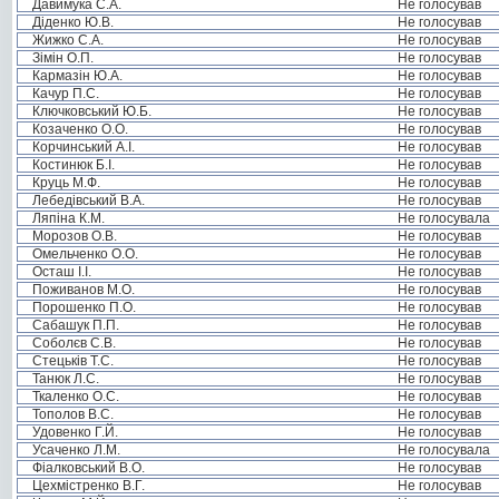
Давимука С.А.
Не голосував
Діденко Ю.В.
Не голосував
Жижко С.А.
Не голосував
Зімін О.П.
Не голосував
Кармазін Ю.А.
Не голосував
Качур П.С.
Не голосував
Ключковський Ю.Б.
Не голосував
Козаченко О.О.
Не голосував
Корчинський А.І.
Не голосував
Костинюк Б.І.
Не голосував
Круць М.Ф.
Не голосував
Лебедівський В.А.
Не голосував
Ляпіна К.М.
Не голосувала
Морозов О.В.
Не голосував
Омельченко О.О.
Не голосував
Осташ І.І.
Не голосував
Поживанов М.О.
Не голосував
Порошенко П.О.
Не голосував
Сабашук П.П.
Не голосував
Соболєв С.В.
Не голосував
Стецьків Т.С.
Не голосував
Танюк Л.С.
Не голосував
Ткаленко О.С.
Не голосував
Тополов В.С.
Не голосував
Удовенко Г.Й.
Не голосував
Усаченко Л.М.
Не голосувала
Фіалковський В.О.
Не голосував
Цехмістренко В.Г.
Не голосував