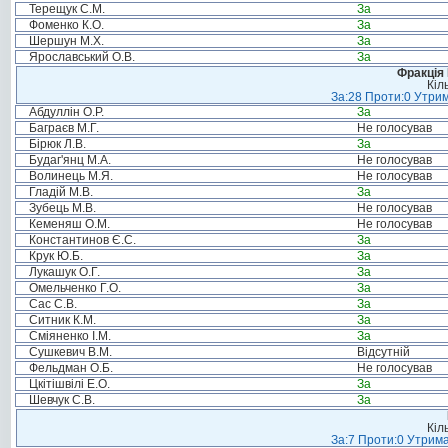
Терещук С.М.
За
Фоменко К.О.
За
Шершун М.Х.
За
Ярославський О.В.
За
Фракція
Кіл
За:28 Проти:0 Утрим
Абдуллін О.Р.
За
Баграєв М.Г.
Не голосував
Бірюк Л.В.
За
Будаг'янц М.А.
Не голосував
Волинець М.Я.
Не голосував
Гладій М.В.
За
Зубець М.В.
Не голосував
Кеменяш О.М.
Не голосував
Константинов Є.С.
За
Крук Ю.Б.
За
Лукашук О.Г.
За
Омельченко Г.О.
За
Сас С.В.
За
Ситник К.М.
За
Сміяненко І.М.
За
Сушкевич В.М.
Відсутній
Фельдман О.Б.
Не голосував
Цкітішвілі Е.О.
За
Шевчук С.В.
За
Кіл
За:7 Проти:0 Утрима