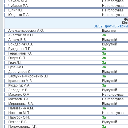
Чечель М.Й.
Не голосував
Чубаров Р.А.
Не голосував
Шпиг Ф.І.
Не голосував
Ющенко П.А.
Не голосував
Фр
Кіл
За:32 Проти:0 Утрима
Александровська А.О.
Відсутня
Анастасієв В.О.
За
Аніщук В.В.
Відсутній
Бондарчук О.В.
Відсутній
Буждиган П.П.
За
Герасимов І.О.
За
Гмиря С.П.
За
Грач Л.І.
За
Гуренко С.І.
За
Дорогунцов С.І.
Відсутній
Заклунна-Мироненко В.Г.
За
Кравченко М.В.
Відсутній
Кухарчук М.А.
За
Лобода М.В.
Відсутній
Масенко О.М.
Не голосував
Матвєєв В.Й.
Не голосував
Мироненко В.А.
Відсутній
Наливайко А.М.
За
Носенко М.П.
Не голосував
Парубок О.Н.
За
Петров В.Б.
Відсутній
Пономаренко Г.Г.
За