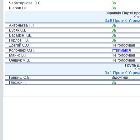
Чеботарьова Ю.С.
За
Шаров І.Ф.
За
Фракція Партії пр
Кіл
За:9 Проти:0 Утрим
Антоньєва Г.П.
За
Буряк О.В.
За
Васадзе Т.Ш.
За
Горлов Г.В.
За
Довгий С.О.
Не голосував
Колоніарі О.П.
Утримався
Майко В.І.
Не голосував
Оніщук М.В.
Не голосував
Група Д
Кіл
За:1 Проти:0 Утрим
Гавриш С.Б.
Відсутній
Плохой І.І.
За