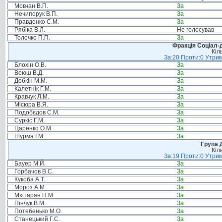
Мовчан В.П.
За
Нечипорук В.П.
За
Правденко С.М.
За
Рябіка В.Л.
Не голосував
Толочко П.П.
За
Фракція Соціал-д
Кіл
За:20 Проти:0 Утрим
Блохін О.В.
За
Воюш В.Д.
За
Добкін М.М.
За
Калетнік Г.М.
За
Кравчук Л.М.
За
Місюра В.Я.
За
Подобєдов С.М.
За
Суркіс Г.М.
За
Царенко О.М.
За
Шурма І.М.
За
Група 
Кіл
За:19 Проти:0 Утрим
Бауер М.Й.
За
Горбачов В.С.
За
Кукоба А.Т.
За
Мороз А.М.
За
Мхітарян Н.М.
За
Пінчук В.М.
За
Потебенько М.О.
За
Станецький Г.С.
За