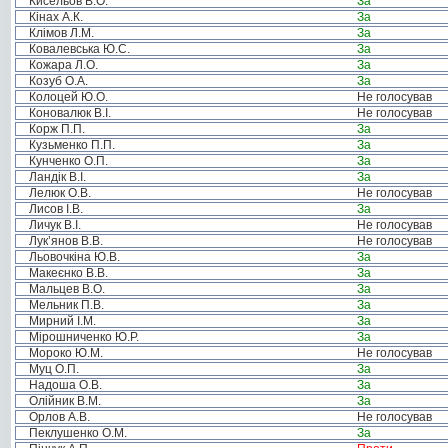
Кисельов В.О.
За
Кінах А.К.
За
Клімов Л.М.
За
Ковалевська Ю.С.
За
Кожара Л.О.
За
Козуб О.А.
За
Колоцей Ю.О.
Не голосував
Коновалюк В.І.
Не голосував
Корж П.П.
За
Кузьменко П.П.
За
Кунченко О.П.
За
Ландік В.І.
За
Лелюк О.В.
Не голосував
Лисов І.В.
За
Личук В.І.
Не голосував
Лук’янов В.В.
Не голосував
Льовочкіна Ю.В.
За
Макеєнко В.В.
За
Мальцев В.О.
За
Мельник П.В.
За
Мирний І.М.
За
Мірошниченко Ю.Р.
За
Мороко Ю.М.
Не голосував
Муц О.П.
За
Надоша О.В.
За
Олійник В.М.
За
Орлов А.В.
Не голосував
Пеклушенко О.М.
За