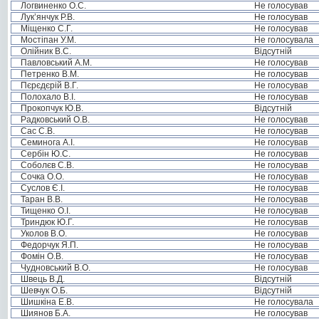
Логвиненко О.С.
Не голосував
Лук’янчук Р.В.
Не голосував
Міщенко С.Г.
Не голосував
Мостіпан У.М.
Не голосувала
Олійник В.С.
Відсутній
Павловський А.М.
Не голосував
Петренко В.М.
Не голосував
Пєрєдєрій В.Г.
Не голосував
Полохало В.І.
Не голосував
Прокопчук Ю.В.
Відсутній
Радковський О.В.
Не голосував
Сас С.В.
Не голосував
Семинога А.І.
Не голосував
Сербін Ю.С.
Не голосував
Соболєв С.В.
Не голосував
Сочка О.О.
Не голосував
Суслов Є.І.
Не голосував
Таран В.В.
Не голосував
Тищенко О.І.
Не голосував
Триндюк Ю.Г.
Не голосував
Уколов В.О.
Не голосував
Федорчук Я.П.
Не голосував
Фомін О.В.
Не голосував
Чудновський В.О.
Не голосував
Швець В.Д.
Відсутній
Шевчук О.Б.
Відсутній
Шишкіна Е.В.
Не голосувала
Шиянов Б.А.
Не голосував