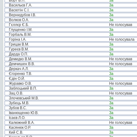
Борт В.П.
За
Васильєв Г.А.
За
Васютін С.І.
За
Вернидубов І.В.
За
Волков О.А.
За
Гєллєр Є.Б.
Не голосував
Глущенко І.М.
За
Горбаль В.М.
За
Горіна І.А.
Не голосувала
Грицак В.М.
За
Гуреєв В.М.
За
Дарда О.П.
За
Демидко В.М.
Не голосував
Демчишен В.В.
Не голосував
Деркач А.Л.
За
Єгоренко Т.В.
За
Єдін О.Й.
За
Журавко О.В.
Не голосував
Заблоцький В.П.
За
Зац О.В.
Не голосував
Злочевський М.В.
За
Зубець М.В.
За
Зубов В.С.
За
Іванющенко Ю.В.
За
Ісаєв Л.О.
За
Калюжний В.А.
Не голосував
Касянюк О.Р.
За
Кий С.В.
За