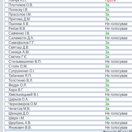
Пінчук А.П.
Проти
Плотніков О.В.
За
Попеску І.В.
За
Прасолов І.М.
За
Притика Д.М.
За
Пшонка А.В.
Не голосував
Рибак В.В.
Не голосував
Савченко І.В.
За
Саламатін Д.А.
Не голосував
Самофалов Г.Г.
За
Святаш Д.В.
За
Синиця А.М.
За
Смітюх Г.Є.
За
Стельмашенко В.П.
Не голосував
Стоян О.М.
За
Супруненко О.І.
Не голосував
Табачник Я.П.
Не голосував
Толстенко В.Л.
За
Федун О.Л.
За
Хара В.Г.
За
Хмельницький В.І.
Не голосував
Царьов О.А.
За
Черноморов О.М.
За
Чечетов М.В.
За
Шенцев Д.О.
Не голосував
Шкіря І.М.
За
Щербань А.В.
Не голосував
Янукович В.В.
Не голосував