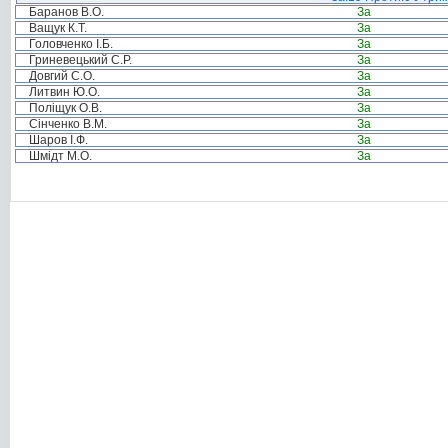
Баранов В.О.
За
Ващук К.Т.
За
Головченко І.Б.
За
Гриневецький С.Р.
За
Довгий С.О.
За
Литвин Ю.О.
За
Поліщук О.В.
За
Сінченко В.М.
За
Шаров І.Ф.
За
Шмідт М.О.
За