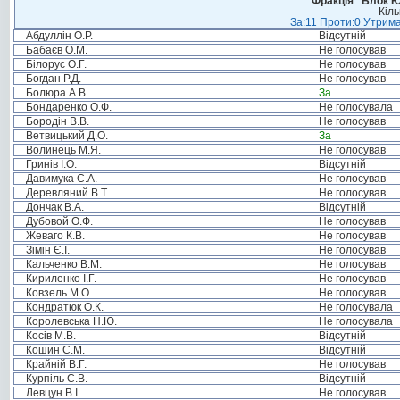
Фракція “Блок Ю
Кіль
За:11 Проти:0 Утрима
Абдуллін О.Р.
Відсутній
Бабаєв О.М.
Не голосував
Білорус О.Г.
Не голосував
Богдан Р.Д.
Не голосував
Болюра А.В.
За
Бондаренко О.Ф.
Не голосувала
Бородін В.В.
Не голосував
Ветвицький Д.О.
За
Волинець М.Я.
Не голосував
Гринів І.О.
Відсутній
Давимука С.А.
Не голосував
Деревляний В.Т.
Не голосував
Дончак В.А.
Відсутній
Дубовой О.Ф.
Не голосував
Жеваго К.В.
Не голосував
Зімін Є.І.
Не голосував
Кальченко В.М.
Не голосував
Кириленко І.Г.
Не голосував
Ковзель М.О.
Не голосував
Кондратюк О.К.
Не голосувала
Королевська Н.Ю.
Не голосувала
Косів М.В.
Відсутній
Кошин С.М.
Відсутній
Крайній В.Г.
Не голосував
Курпіль С.В.
Відсутній
Левцун В.І.
Не голосував