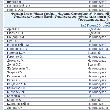
Шлемко Д.В.
Не голосував
Яворівський В.О.
Не голосував
Яценко А.В.
Не голосував
Фракція Блоку “Наша Україна – Народна Самооборона”: Народний Со
Українська Народна Партія, Українська республіканська партія “
Громадянська партія 
Кіл
За:5 Проти:0 Утримал
Ар’єв В.І.
Відсутній
Білозір О.В.
Відсутня
Бондар О.М.
Не голосував
Бут Ю.А.
За
В’язівський В.М.
Не голосував
Геращенко І.В.
Не голосувала
Гримчак Ю.М.
Відсутній
Гуменюк О.І.
Не голосував
Джемілєв М. .
Не голосував
Доній О.С.
Відсутній
Жебрівський П.І.
Не голосував
Зварич Р.М.
Не голосував
Кармазін Ю.А.
Не голосував
Каськів В.В.
Не голосував
Кендзьор Я.М.
Не голосував
Клименко О.І.
Не голосував
Князевич Р.П.
Не голосував
Костенко Ю.І.
За
Круць М.Ф.
Відсутній
Кульчинський М.Г.
Не голосував
Ляпіна К.М.
Не голосувала