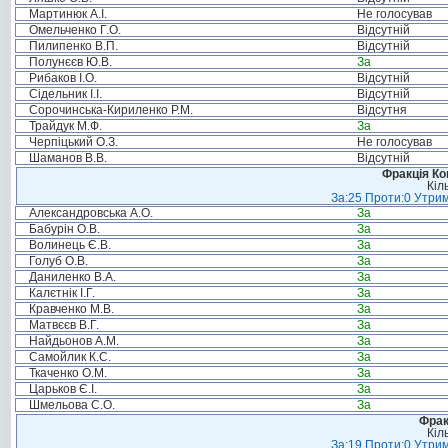
Мартинюк А.І.
Не голосував
Омельченко Г.О.
Відсутній
Пилипенко В.П.
Відсутній
Полунєєв Ю.В.
За
Рибаков І.О.
Відсутній
Сідельник І.І.
Відсутній
Сорочинська-Кириленко Р.М.
Відсутня
Трайдук М.Ф.
За
Черпіцький О.З.
Не голосував
Шаманов В.В.
Відсутній
Фракція Ком
Кіл
За:25 Проти:0 Утрим
Александровська А.О.
За
Бабурін О.В.
За
Волинець Є.В.
За
Голуб О.В.
За
Даниленко В.А.
За
Калєтнік І.Г.
За
Кравченко М.В.
За
Матвєєв В.Г.
За
Найдьонов А.М.
За
Самойлик К.С.
За
Ткаченко О.М.
За
Царьков Є.І.
За
Шмельова С.О.
За
Фрак
Кіл
За:19 Проти:0 Утрим