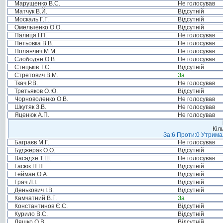
Марущенко В.С.
Не голосував
Матчук В.Й.
Відсутній
Москаль Г.Г.
Відсутній
Омельченко О.О.
Відсутній
Палиця І.П.
Не голосував
Петьовка В.В.
Не голосував
Полянчич М.М.
Не голосував
Слободян О.В.
Не голосував
Стецьків Т.С.
Відсутній
Стретович В.М.
За
Ткач Р.В.
Не голосував
Третьяков О.Ю.
Відсутній
Чорноволенко О.В.
Не голосував
Шкутяк З.В.
Не голосував
Яценюк А.П.
Не голосував
Кіл
За:6 Проти:0 Утримал
Баграєв М.Г.
Не голосував
Буджерак О.О.
Відсутній
Васадзе Т.Ш.
Не голосував
Гасюк П.П.
Відсутній
Гейман О.А.
Відсутній
Грач Л.І.
Відсутній
Денькович І.В.
Відсутній
Камчатний В.Г.
За
Константинов Є.С.
Відсутній
Курило В.С.
Відсутній
Ляшко О.В.
Відсутній