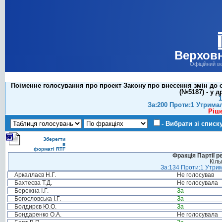
Верховн
Офіційний в
Поіменне голосування про проект Закону про внесення змін до с
(№5187) - у д
1
За:200 Проти:1 Утрима
Ріш
- Вибрати зі списк
Зберегти
в
форматі RTF
Фракція Партії р
Кіль
За:134 Проти:1 Утрим
Аркаллаєв Н.Г.
Не голосував
Бахтеєва Т.Д.
Не голосувала
Бережна І.Г.
За
Богословська І.Г.
За
Болдирєв Ю.О.
За
Бондаренко О.А.
Не голосувала