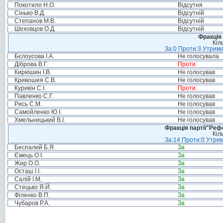
Покотило Н.О.
Відсутня
Сінько В.Д.
Відсутній
Степанов М.В.
Відсутній
Шеховцов О.Д.
Відсутній
Фракція 
Кіл
За:0 Проти:3 Утрима
Бєлоусова І.А.
Не голосувала
Діброва В.Г.
Проти
Кирюшин І.В.
Не голосував
Кривошея С.В.
Не голосував
Курикін С.І.
Проти
Павленко С.Г.
Не голосував
Рись С.М.
Не голосував
Самойленко Ю.І.
Не голосував
Хмельницький В.І.
Не голосував
Фракція партії"Реф
Кіл
За:14 Проти:0 Утрим
Беспалий Б.Я.
За
Ємець О.І.
За
Жир О.О.
За
Осташ І.І.
За
Салій І.М.
За
Стецько Я.Й.
За
Філенко В.П.
За
Чубаров Р.А.
За