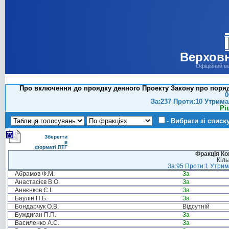
Верховн
Офіційний в
Про включення до проядку денного Проекту Закону про порядо
0
За:237 Проти:10 Утрима
Рі
- Вибрати зі списк
Зберегти
в
форматі RTF
Фракція Ком
Кіль
За:95 Проти:1 Утрима
Абрамов Ф.М.
За
Анастасієв В.О.
За
Аннєнков Є.І.
За
Баулін П.Б.
За
Бондарчук О.В.
Відсутній
Буждиган П.П.
За
Василенко А.С.
За