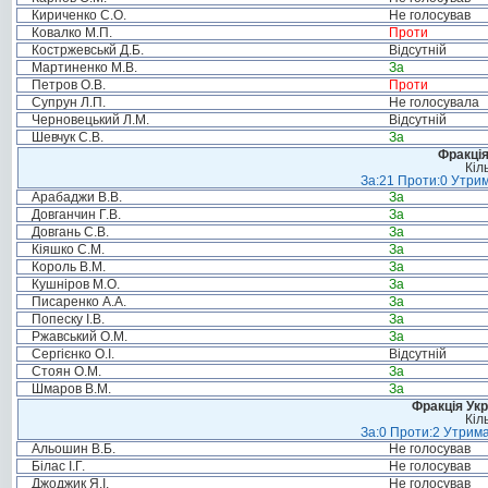
Кириченко С.О.
Не голосував
Ковалко М.П.
Проти
Костржевськй Д.Б.
Відсутній
Мартиненко М.В.
За
Петров О.В.
Проти
Супрун Л.П.
Не голосувала
Черновецький Л.М.
Відсутній
Шевчук С.В.
За
Фракція
Кіл
За:21 Проти:0 Утрим
Арабаджи В.В.
За
Довганчин Г.В.
За
Довгань С.В.
За
Кіяшко С.М.
За
Король В.М.
За
Кушніров М.О.
За
Писаренко А.А.
За
Попеску І.В.
За
Ржавський О.М.
За
Сергієнко О.І.
Відсутній
Стоян О.М.
За
Шмаров В.М.
За
Фракція Ук
Кіл
За:0 Проти:2 Утрима
Альошин В.Б.
Не голосував
Білас І.Г.
Не голосував
Джоджик Я.І.
Не голосував