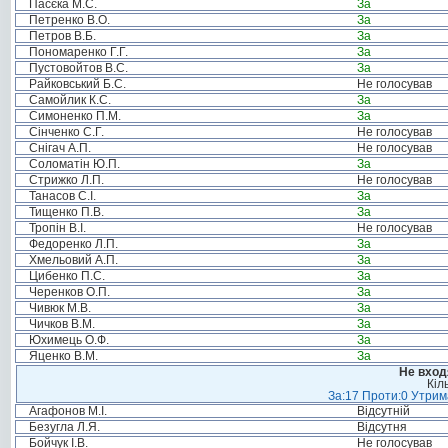
Пасєка М.С.
За
Петренко В.О.
За
Петров В.Б.
За
Пономаренко Г.Г.
За
Пустовойтов В.С.
За
Райковський Б.С.
Не голосував
Самойлик К.С.
За
Симоненко П.М.
За
Сінченко С.Г.
Не голосував
Снігач А.П.
Не голосував
Соломатін Ю.П.
За
Стрижко Л.П.
Не голосував
Танасов С.І.
За
Тищенко П.В.
За
Тропін В.І.
Не голосував
Федоренко Л.П.
За
Хмельовий А.П.
За
Цибенко П.С.
За
Черенков О.П.
За
Чивюк М.В.
За
Чичков В.М.
За
Юхимець О.Ф.
За
Яценко В.М.
За
Не вход
Кіл
За:17 Проти:0 Утрима
Агафонов М.І.
Відсутній
Безугла Л.Я.
Відсутня
Бойчук І.В.
Не голосував