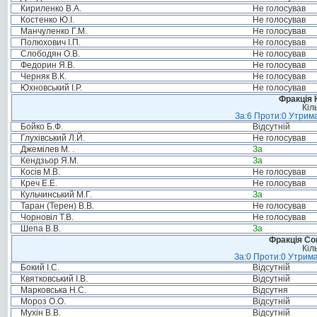
Кириленко В.А.
Не голосував
Костенко Ю.І.
Не голосував
Манчуленко Г.М.
Не голосував
Полюхович І.П.
Не голосував
Слободян О.В.
Не голосував
Федорин Я.В.
Не голосував
Черняк В.К.
Не голосував
Юхновський І.Р.
Не голосував
Фракція 
Кіл
За:6 Проти:0 Утрима
Бойко Б.Ф.
Відсутній
Глухівський Л.Й.
Не голосував
Джемілев М. .
За
Кендзьор Я.М.
За
Косів М.В.
Не голосував
Креч Е.Е.
Не голосував
Кульчинський М.Г.
За
Таран (Терен) В.В.
Не голосував
Чорновіл Т.В.
Не голосував
Шепа В.В.
За
Фракція Соц
Кіл
За:0 Проти:0 Утрима
Бокий І.С.
Відсутній
Квятковський І.В.
Відсутній
Марковська Н.С.
Відсутня
Мороз О.О.
Відсутній
Мухін В.В.
Відсутній