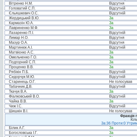
Вітренко Н.М.
Відсутня
Головатий С.П.
Відсутній
Єльяшкевич О.С.
Відсутній
Жердицький В.Ю.
За
Кармазін Ю.А.
За
Лавриненко М.Ф.
За
Лазаренко П.І.
Відсутній
Лимар Н.О.
Відсутня
Мазур О.А.
Відсутня
Мартинюк А.І.
Відсутній
Матвієнко А.С.
За
Омельченко Г.О.
За
Подгорний С.П.
За
Проценко В.В.
За
Рябікін П.Б.
Відсутній
Сидорчук М.Ю.
Відсутній
Старинець О.Г.
Не голосував
Табачник Д.В.
Відсутній
Ткачук В.А.
За
Фіалковський В.О.
Відсутній
Чайка В.В.
За
Чиж І.С.
Відсутній
Шишкін В.І.
Не голосував
Фракція п
Кіл
За:36 Проти:0 Утрим
Білик А.Г.
За
Богословська І.Г.
За