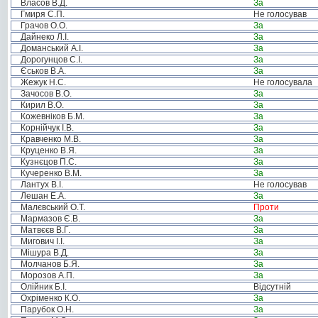
Власов В.Д.
За
Гмиря С.П.
Не голосував
Грачов О.О.
За
Дайнеко Л.І.
За
Доманський А.І.
За
Дорогунцов С.І.
За
Єськов В.А.
За
Жежук Н.С.
Не голосувала
Зачосов В.О.
За
Кирил В.О.
За
Кожевніков Б.М.
За
Корнійчук І.В.
За
Кравченко М.В.
За
Круценко В.Я.
За
Кузнєцов П.С.
За
Кучеренко В.М.
За
Лантух В.І.
Не голосував
Лешан Е.А.
За
Малєвський О.Т.
Проти
Мармазов Є.В.
За
Матвєєв В.Г.
За
Мигович І.І.
За
Мішура В.Д.
За
Молчанов Б.Я.
За
Морозов А.П.
За
Олійник Б.І.
Відсутній
Охріменко К.О.
За
Парубок О.Н.
За