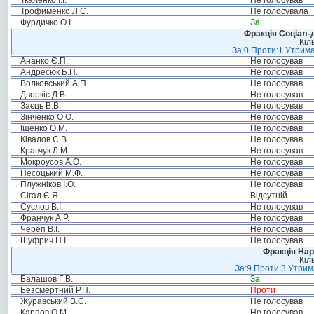
Ткаленко І.І.
Не голосував
Трофименко Л.С.
Не голосувала
Фурдичко О.І.
За
Фракція Соціал-д
Кіл
За:0 Проти:1 Утрима
Ананко Є.П.
Не голосував
Андресюк Б.П.
Не голосував
Волковський А.П.
Не голосував
Дворкіс Д.В.
Не голосував
Заєць В.В.
Не голосував
Зінченко О.О.
Не голосував
Іщенко О.М.
Не голосував
Ківалов С.В.
Не голосував
Кравчук Л.М.
Не голосував
Мокроусов А.О.
Не голосував
Песоцький М.Ф.
Не голосував
Плужніков І.О.
Не голосував
Сігал Є.Я.
Відсутній
Суслов В.І.
Не голосував
Франчук А.Р.
Не голосував
Череп В.І.
Не голосував
Шуфрич Н.І.
Не голосував
Фракція Нар
Кіл
За:9 Проти:3 Утрим
Балашов Г.В.
За
Безсмертний Р.П.
Проти
Журавський В.С.
Не голосував
Карпов О.М.
Не голосував