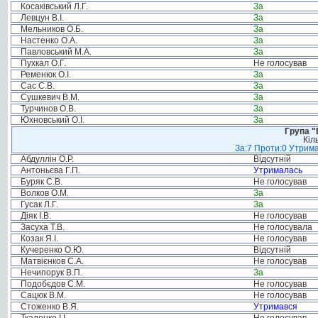
Косаківський Л.Г.
За
Левцун В.І.
За
Мельников О.Б.
За
Настенко О.А.
За
Павловський М.А.
За
Пухкал О.Г.
Не голосував
Ременюк О.І.
За
Сас С.В.
За
Сушкевич В.М.
За
Турчинов О.В.
За
Юхновський О.І.
За
Група "
Кіл
За:7 Проти:0 Утрима
Абдуллін О.Р.
Відсутній
Антоньєва Г.П.
Утрималась
Буряк С.В.
Не голосував
Волков О.М.
За
Гусак Л.Г.
За
Діяк І.В.
Не голосував
Засуха Т.В.
Не голосувала
Козак Я.І.
Не голосував
Кучеренко О.Ю.
Відсутній
Матвієнков С.А.
Не голосував
Нечипорук В.П.
За
Подобєдов С.М.
Не голосував
Сацюк В.М.
Не голосував
Стоженко В.Я.
Утримався