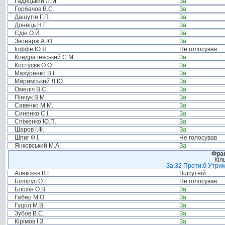
Гадяцький Л.М.
За
Горбачов В.С.
За
Дашутін Г.П.
За
Донець Н.Г.
За
Єдін О.Й.
За
Звонарж А.Ю.
За
Іоффе Ю.Я.
Не голосував
Кондратевський С.М.
За
Костусєв О.О.
За
Мазуренко В.І.
За
Миримський Л.Ю.
За
Омеліч В.С.
За
Пінчук В.М.
За
Савенко М.М.
За
Синенко С.І.
За
Спіженко Ю.П.
За
Шаров І.Ф.
За
Шпиг Ф.І.
Не голосував
Янковський М.А.
За
Фрак
Кіл
За:32 Проти:0 Утрим
Алексєєв В.Г.
Відсутній
Білорус О.Г.
Не голосував
Блохін О.В.
За
Габер М.О.
За
Гуцол М.В.
За
Зубов В.С.
За
Кірімов І.З.
За