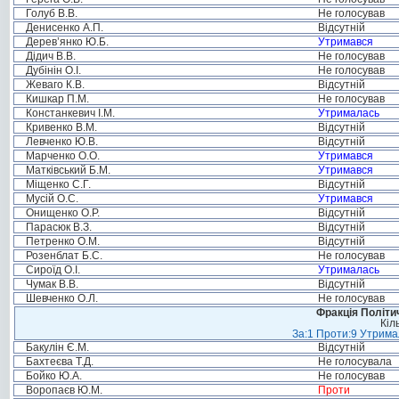
Голуб В.В.
Не голосував
Денисенко А.П.
Відсутній
Дерев’янко Ю.Б.
Утримався
Дідич В.В.
Не голосував
Дубінін О.І.
Не голосував
Жеваго К.В.
Відсутній
Кишкар П.М.
Не голосував
Констанкевич І.М.
Утрималась
Кривенко В.М.
Відсутній
Левченко Ю.В.
Відсутній
Марченко О.О.
Утримався
Матківський Б.М.
Утримався
Міщенко С.Г.
Відсутній
Мусій О.С.
Утримався
Онищенко О.Р.
Відсутній
Парасюк В.З.
Відсутній
Петренко О.М.
Відсутній
Розенблат Б.С.
Не голосував
Сироїд О.І.
Утрималась
Чумак В.В.
Відсутній
Шевченко О.Л.
Не голосував
Фракція Політич
Кіл
За:1 Проти:9 Утримал
Бакулін Є.М.
Відсутній
Бахтеєва Т.Д.
Не голосувала
Бойко Ю.А.
Не голосував
Воропаєв Ю.М.
Проти