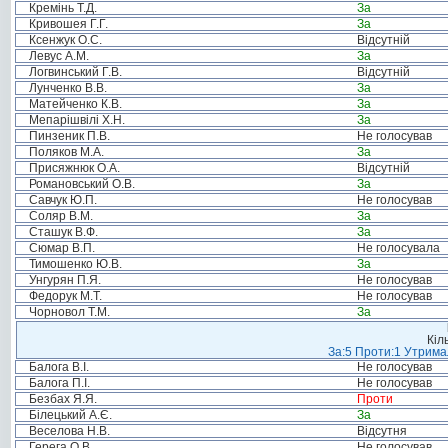
Кремінь Т.Д.
За
Кривошея Г.Г.
За
Ксенжук О.С.
Відсутній
Левус А.М.
За
Логвинський Г.В.
Відсутній
Лунченко В.В.
За
Матейченко К.В.
За
Мепарішвілі Х.Н.
За
Пинзеник П.В.
Не голосував
Поляков М.А.
За
Присяжнюк О.А.
Відсутній
Романовський О.В.
За
Савчук Ю.П.
Не голосував
Соляр В.М.
За
Сташук В.Ф.
За
Сюмар В.П.
Не голосувала
Тимошенко Ю.В.
За
Унгурян П.Я.
Не голосував
Федорук М.Т.
Не голосував
Чорновол Т.М.
За
Кіл
За:5 Проти:1 Утримал
Балога В.І.
Не голосував
Балога П.І.
Не голосував
Безбах Я.Я.
Проти
Білецький А.Є.
За
Веселова Н.В.
Відсутня
Герега О.В.
Не голосував