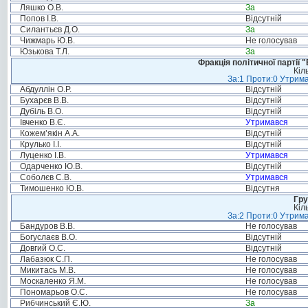
Ляшко О.В.
За
Попов І.В.
Відсутній
Силантьєв Д.О.
За
Чижмарь Ю.В.
Не голосував
Юзькова Т.Л.
За
Фракція політичної партії
Кіл
За:1 Проти:0 Утрима
Абдуллін О.Р.
Відсутній
Бухарєв В.В.
Відсутній
Дубіль В.О.
Відсутній
Івченко В.Є.
Утримався
Кожем’якін А.А.
Відсутній
Крулько І.І.
Відсутній
Луценко І.В.
Утримався
Одарченко Ю.В.
Відсутній
Соболєв С.В.
Утримався
Тимошенко Ю.В.
Відсутня
Гру
Кіл
За:2 Проти:0 Утрима
Бандуров В.В.
Не голосував
Богуслаєв В.О.
Відсутній
Довгий О.С.
Відсутній
Лабазюк С.П.
Не голосував
Микитась М.В.
Не голосував
Москаленко Я.М.
Не голосував
Пономарьов О.С.
Не голосував
Рибчинський Є.Ю.
За