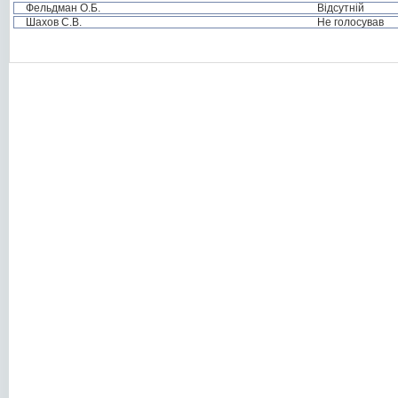
Фельдман О.Б.
Відсутній
Шахов С.В.
Не голосував