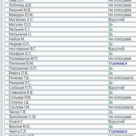
Лівік О.П.
Не голосував
Лубінець Д.В.
Не голосував
Люшняк М.В.
Не голосував
Македон Ю.М.
Не голосував
Матвієнко А.С.
Відсутній
Матузко О.О.
За
Мельник С.І.
За
Мельничук І.І.
За
Найєм М. .
Не голосував
Недава О.А.
За
Нестеренко В.Г.
Відсутній
Онуфрик Б.С.
За
Паламарчук М.П.
Не голосував
Пинзеник В.М.
Утримався
Порошенко О.П.
За
Ревега О.В.
За
Ричкова Т.Б.
Не голосувала
Романюк Р.С.
За
Сабашук П.П.
Відсутній
Севрюков В.В.
За
Сольвар Р.М.
Не голосував
Спориш І.Д.
За
Суслова І.М.
Не голосувала
Ткачук Г.В.
За
Тригубенко С.М.
Не голосував
Усов К.Г.
Відсутній
Фролов М.О.
За
Чекіта Г.Л.
Утримався