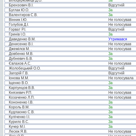
Білоцерковець Д.О.
За
Брензович В.І.
Відсутній
Буглак Ю.О.
За
Валентиров С.В.
За
Вінник І.Ю.
Не голосував
Голубов Д.І.
Не голосував
Горват Р.І.
Відсутній
Гринів І.О.
За
Давиденко В.М.
Утримався
Денисенко В.І.
Не голосував
Джемілєв М. .
Не голосував
Довбенко М.В.
За
Дубневич Б.В.
За
Євлахов А.С.
Не голосував
Жолобецький О.О.
Відсутній
Загорій Г.В.
Відсутній
Іонова М.М.
Не голосувала
Іщенко В.О.
За
Карпунцов В.В.
За
Князевич Р.П.
Не голосував
Козаченко Л.П.
Не голосував
Кононенко І.В.
За
Король В.М.
За
Кудлаєнко С.В.
За
Куліченко І.І.
За
Курило В.С.
За
Кучер М.І.
За
Лесюк Я.В.
Не голосував