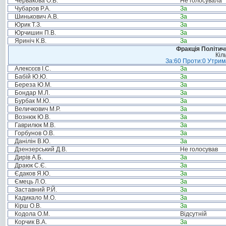
Червакова О.В.
Не голосувала
Чубаров Р.А.
За
Шинькович А.В.
За
Юрик Т.З.
За
Юрчишин П.В.
За
Яриніч К.В.
За
Фракція Політи
Кіл
За:60 Проти:0 Утрима
Алексєєв І.С.
За
Бабій Ю.Ю.
За
Береза Ю.М.
За
Бондар М.Л.
За
Бурбак М.Ю.
За
Величкович М.Р.
За
Вознюк Ю.В.
За
Гаврилюк М.В.
За
Горбунов О.В.
За
Данілін В.Ю.
За
Дзензерський Д.В.
Не голосував
Дирів А.Б.
За
Драюк С.Є.
За
Єдаков Я.Ю.
За
Ємець Л.О.
За
Заставний Р.Й.
За
Кадикало М.О.
За
Кірш О.В.
За
Кодола О.М.
Відсутній
Корчик В.А.
За