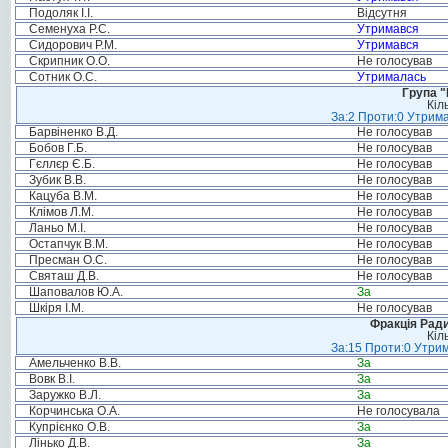
Подоляк І.І.
Відсутня
Семенуха Р.С.
Утримався
Сидорович Р.М.
Утримався
Скрипник О.О.
Не голосував
Сотник О.С.
Утрималась
Група "
Кіл
За:2 Проти:0 Утрима
Барвіненко В.Д.
Не голосував
Бобов Г.Б.
Не голосував
Гєллєр Є.Б.
Не голосував
Зубик В.В.
Не голосував
Кацуба В.М.
Не голосував
Клімов Л.М.
Не голосував
Ланьо М.І.
Не голосував
Остапчук В.М.
Не голосував
Пресман О.С.
Не голосував
Святаш Д.В.
Не голосував
Шаповалов Ю.А.
За
Шкіря І.М.
Не голосував
Фракція Ради
Кіл
За:15 Проти:0 Утрим
Амельченко В.В.
За
Вовк В.І.
За
Заружко В.Л.
За
Корчинська О.А.
Не голосувала
Купрієнко О.В.
За
Лінько Д.В.
За