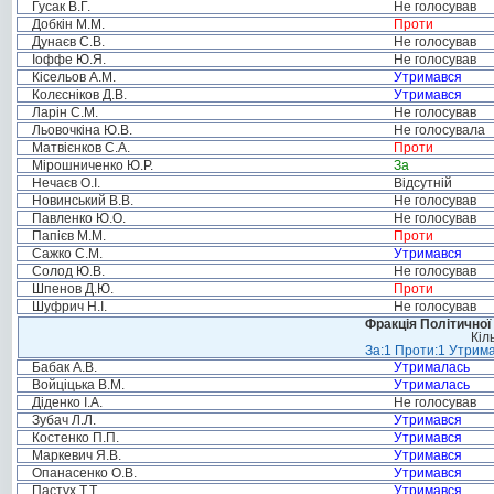
Гусак В.Г.
Не голосував
Добкін М.М.
Проти
Дунаєв С.В.
Не голосував
Іоффе Ю.Я.
Не голосував
Кісельов А.М.
Утримався
Колєсніков Д.В.
Утримався
Ларін С.М.
Не голосував
Льовочкіна Ю.В.
Не голосувала
Матвієнков С.А.
Проти
Мірошниченко Ю.Р.
За
Нечаєв О.І.
Відсутній
Новинський В.В.
Не голосував
Павленко Ю.О.
Не голосував
Папієв М.М.
Проти
Сажко С.М.
Утримався
Солод Ю.В.
Не голосував
Шпенов Д.Ю.
Проти
Шуфрич Н.І.
Не голосував
Фракція Політичної
Кіл
За:1 Проти:1 Утрима
Бабак А.В.
Утрималась
Войціцька В.М.
Утрималась
Діденко І.А.
Не голосував
Зубач Л.Л.
Утримався
Костенко П.П.
Утримався
Маркевич Я.В.
Утримався
Опанасенко О.В.
Утримався
Пастух Т.Т.
Утримався