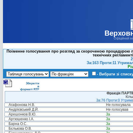
Верховн
Офіційний в
Поіменне голосування про розгляд за скороченою процедурою пр
технічних регламенті
2
За:163 Проти:11 Утрима
Рі
- Вибрати зі списк
Зберегти
в
форматі RTF
Фракція ПАРТ
Кіль
За:76 Проти:0 Утрима
Агафонова Н.В.
Не голосувала
Андрієвський Д.Й.
Не голосував
Арешонков В.Ю.
За
Артюшенко І.А.
За
Барна О.С.
За
Бєлькова О.В.
За