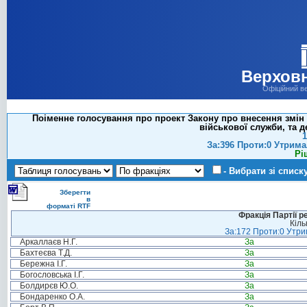
Верховн
Офіційний в
Поіменне голосування про проект Закону про внесення змін д
військової служби, та д
1
За:396 Проти:0 Утрима
Рі
- Вибрати зі списк
Зберегти
в
форматі RTF
Фракція Партії р
Кіль
За:172 Проти:0 Утрим
Аркаллаєв Н.Г.
За
Бахтеєва Т.Д.
За
Бережна І.Г.
За
Богословська І.Г.
За
Болдирєв Ю.О.
За
Бондаренко О.А.
За