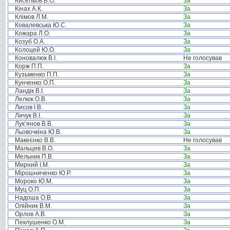
Кисельов В.О.
За
Кінах А.К.
За
Клімов Л.М.
За
Ковалевська Ю.С.
За
Кожара Л.О.
За
Козуб О.А.
За
Колоцей Ю.О.
За
Коновалюк В.І.
Не голосував
Корж П.П.
За
Кузьменко П.П.
За
Кунченко О.П.
За
Ландік В.І.
За
Лелюк О.В.
За
Лисов І.В.
За
Личук В.І.
За
Лук’янов В.В.
За
Льовочкіна Ю.В.
За
Макеєнко В.В.
Не голосував
Мальцев В.О.
За
Мельник П.В.
За
Мирний І.М.
За
Мірошниченко Ю.Р.
За
Мороко Ю.М.
За
Муц О.П.
За
Надоша О.В.
За
Олійник В.М.
За
Орлов А.В.
За
Пеклушенко О.М.
За