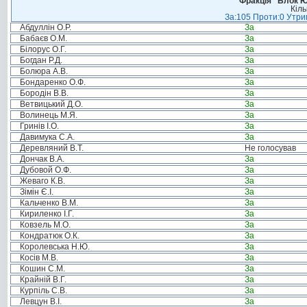
Фракція “Блок Ю
Кіль
За:105 Проти:0 Утрим
Абдуллін О.Р.
За
Бабаєв О.М.
За
Білорус О.Г.
За
Богдан Р.Д.
За
Болюра А.В.
За
Бондаренко О.Ф.
За
Бородін В.В.
За
Ветвицький Д.О.
За
Волинець М.Я.
За
Гринів І.О.
За
Давимука С.А.
За
Деревляний В.Т.
Не голосував
Дончак В.А.
За
Дубовой О.Ф.
За
Жеваго К.В.
За
Зімін Є.І.
За
Кальченко В.М.
За
Кириленко І.Г.
За
Ковзель М.О.
За
Кондратюк О.К.
За
Королевська Н.Ю.
За
Косів М.В.
За
Кошин С.М.
За
Крайній В.Г.
За
Курпіль С.В.
За
Левцун В.І.
За