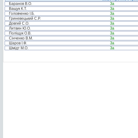
Баранов В.О.
За
Ващук К.Т.
За
Головченко І.Б.
За
Гриневецький С.Р.
За
Довгий С.О.
За
Литвин Ю.О.
За
Поліщук О.В.
За
Сінченко В.М.
За
Шаров І.Ф.
За
Шмідт М.О.
За