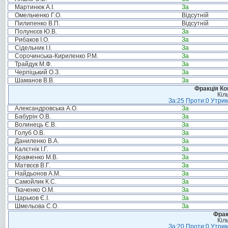
Мартинюк А.І.
За
Омельченко Г.О.
Відсутній
Пилипенко В.П.
Відсутній
Полунєєв Ю.В.
За
Рибаков І.О.
За
Сідельник І.І.
За
Сорочинська-Кириленко Р.М.
За
Трайдук М.Ф.
За
Черпіцький О.З.
За
Шаманов В.В.
За
Фракція Ком
Кіл
За:25 Проти:0 Утрим
Александровська А.О.
За
Бабурін О.В.
За
Волинець Є.В.
За
Голуб О.В.
За
Даниленко В.А.
За
Калєтнік І.Г.
За
Кравченко М.В.
За
Матвєєв В.Г.
За
Найдьонов А.М.
За
Самойлик К.С.
За
Ткаченко О.М.
За
Царьков Є.І.
За
Шмельова С.О.
За
Фрак
Кіл
За:20 Проти:0 Утрим