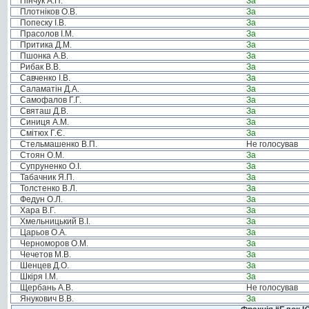
Пінчук А.П.
За
Плотніков О.В.
За
Попеску І.В.
За
Прасолов І.М.
За
Притика Д.М.
За
Пшонка А.В.
За
Рибак В.В.
За
Савченко І.В.
За
Саламатін Д.А.
За
Самофалов Г.Г.
За
Святаш Д.В.
За
Синиця А.М.
За
Смітюх Г.Є.
За
Стельмашенко В.П.
Не голосував
Стоян О.М.
За
Супруненко О.І.
За
Табачник Я.П.
За
Толстенко В.Л.
За
Федун О.Л.
За
Хара В.Г.
За
Хмельницький В.І.
За
Царьов О.А.
За
Черноморов О.М.
За
Чечетов М.В.
За
Шенцев Д.О.
За
Шкіря І.М.
За
Щербань А.В.
Не голосував
Янукович В.В.
За