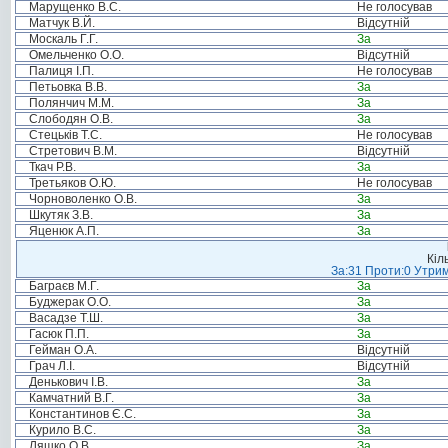
Марущенко В.С.
Не голосував
Матчук В.Й.
Відсутній
Москаль Г.Г.
За
Омельченко О.О.
Відсутній
Палиця І.П.
Не голосував
Петьовка В.В.
За
Полянчич М.М.
За
Слободян О.В.
За
Стецьків Т.С.
Не голосував
Стретович В.М.
Відсутній
Ткач Р.В.
За
Третьяков О.Ю.
Не голосував
Чорноволенко О.В.
За
Шкутяк З.В.
За
Яценюк А.П.
За
Кіл
За:31 Проти:0 Утрим
Баграєв М.Г.
За
Буджерак О.О.
За
Васадзе Т.Ш.
За
Гасюк П.П.
За
Гейман О.А.
Відсутній
Грач Л.І.
Відсутній
Денькович І.В.
За
Камчатний В.Г.
За
Константинов Є.С.
За
Курило В.С.
За
Ляшко О.В.
За