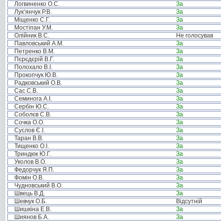
Логвиненко О.С.
За
Лук’янчук Р.В.
За
Міщенко С.Г.
За
Мостіпан У.М.
За
Олійник В.С.
Не голосував
Павловський А.М.
За
Петренко В.М.
За
Пєрєдєрій В.Г.
За
Полохало В.І.
За
Прокопчук Ю.В.
За
Радковський О.В.
За
Сас С.В.
За
Семинога А.І.
За
Сербін Ю.С.
За
Соболєв С.В.
За
Сочка О.О.
За
Суслов Є.І.
За
Таран В.В.
За
Тищенко О.І.
За
Триндюк Ю.Г.
За
Уколов В.О.
За
Федорчук Я.П.
За
Фомін О.В.
За
Чудновський В.О.
За
Швець В.Д.
За
Шевчук О.Б.
Відсутній
Шишкіна Е.В.
За
Шиянов Б.А.
За