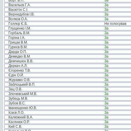
Борт В.П.
За
Васильєв Г.А.
За
Васютін С.І.
За
Вернидубов І.В.
За
Волков О.А.
За
Гєллєр Є.Б.
Не голосував
Глущенко І.М.
За
Горбаль В.М.
За
Горіна І.А.
За
Грицак В.М.
За
Гуреєв В.М.
За
Дарда О.П.
За
Демидко В.М.
За
Демчишен В.В.
За
Деркач А.Л.
За
Єгоренко Т.В.
За
Єдін О.Й.
За
Журавко О.В.
За
Заблоцький В.П.
За
Зац О.В.
За
Злочевський М.В.
За
Зубець М.В.
За
Зубов В.С.
За
Іванющенко Ю.В.
За
Ісаєв Л.О.
За
Калюжний В.А.
За
Касянюк О.Р.
За
Кий С.В.
За