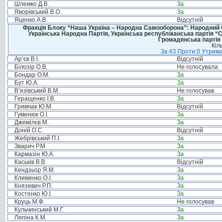
Шлемко Д.В.
За
Яворівський В.О.
За
Яценко А.В.
Відсутній
Фракція Блоку “Наша Україна – Народна Самооборона”: Народний Со
Українська Народна Партія, Українська республіканська партія “
Громадянська партія 
Кіл
За:43 Проти:0 Утрима
Ар’єв В.І.
Відсутній
Білозір О.В.
Не голосувала
Бондар О.М.
За
Бут Ю.А.
За
В’язівський В.М.
Не голосував
Геращенко І.В.
За
Гримчак Ю.М.
Відсутній
Гуменюк О.І.
За
Джемілєв М. .
За
Доній О.С.
Відсутній
Жебрівський П.І.
За
Зварич Р.М.
За
Кармазін Ю.А.
За
Каськів В.В.
Відсутній
Кендзьор Я.М.
За
Клименко О.І.
За
Князевич Р.П.
За
Костенко Ю.І.
За
Круць М.Ф.
Не голосував
Кульчинський М.Г.
За
Ляпіна К.М.
За