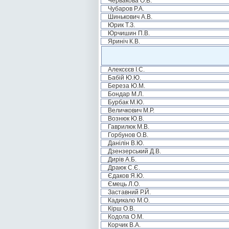
Червакова О.В.
Чубаров Р.А.
Шинькович А.В.
Юрик Т.З.
Юрчишин П.В.
Яриніч К.В.
Алексєєв І.С.
Бабій Ю.Ю.
Береза Ю.М.
Бондар М.Л.
Бурбак М.Ю.
Величкович М.Р.
Вознюк Ю.В.
Гаврилюк М.В.
Горбунов О.В.
Данілін В.Ю.
Дзензерський Д.В.
Дирів А.Б.
Драюк С.Є.
Єдаков Я.Ю.
Ємець Л.О.
Заставний Р.Й.
Кадикало М.О.
Кірш О.В.
Кодола О.М.
Корчик В.А.