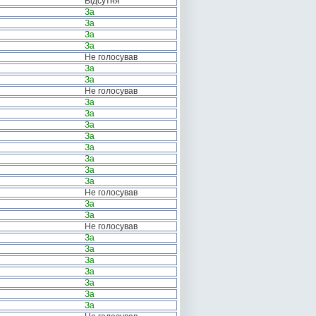
Відсутня
За
За
За
За
Не голосував
За
За
Не голосував
За
За
За
За
За
За
За
За
Не голосував
За
За
Не голосував
За
За
За
За
За
За
За