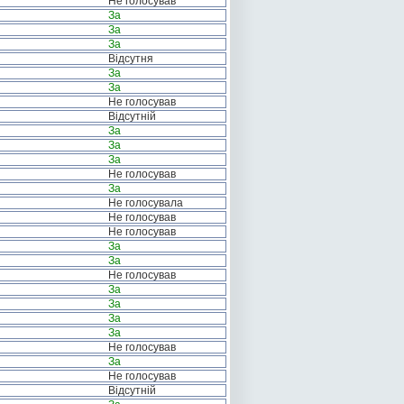
Не голосував
За
За
За
Відсутня
За
За
Не голосував
Відсутній
За
За
За
Не голосував
За
Не голосувала
Не голосував
Не голосував
За
За
Не голосував
За
За
За
За
Не голосував
За
Не голосував
Відсутній