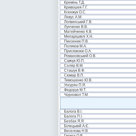
Кремінь Т.Д.
Кривошея Г.Г.
Ксенжук О.С.
Левус А.М.
Логвинський Г.В.
Лунченко В.В.
Матейченко К.В.
Мепарішвілі Х.Н.
Пинзеник П.В.
Поляков М.А.
Присяжнюк О.А.
Романовський О.В.
Савчук Ю.П.
Соляр В.М.
Сташук В.Ф.
Сюмар В.П.
Тимошенко Ю.В.
Унгурян П.Я.
Федорук М.Т.
Чорновол Т.М.
Балога В.І.
Балога П.І.
Безбах Я.Я.
Білецький А.Є.
Веселова Н.В.
Герега О.В.