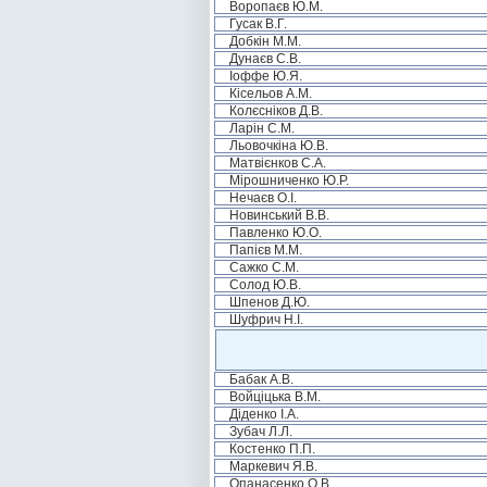
Воропаєв Ю.М.
Гусак В.Г.
Добкін М.М.
Дунаєв С.В.
Іоффе Ю.Я.
Кісельов А.М.
Колєсніков Д.В.
Ларін С.М.
Льовочкіна Ю.В.
Матвієнков С.А.
Мірошниченко Ю.Р.
Нечаєв О.І.
Новинський В.В.
Павленко Ю.О.
Папієв М.М.
Сажко С.М.
Солод Ю.В.
Шпенов Д.Ю.
Шуфрич Н.І.
Бабак А.В.
Войціцька В.М.
Діденко І.А.
Зубач Л.Л.
Костенко П.П.
Маркевич Я.В.
Опанасенко О.В.