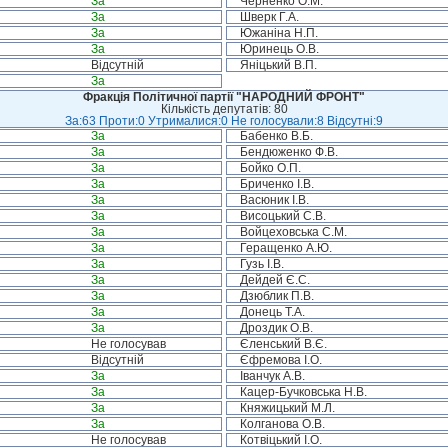
За
Черненко О.М.
За
Шверк Г.А.
За
Южаніна Н.П.
За
Юринець О.В.
Відсутній
Яніцький В.П.
За
Фракція Політичної партії "НАРОДНИЙ ФРОНТ"
Кількість депутатів: 80
За:63 Проти:0 Утрималися:0 Не голосували:8 Відсутні:9
За
Бабенко В.Б.
За
Бендюженко Ф.В.
За
Бойко О.П.
За
Бриченко І.В.
За
Васюник І.В.
За
Висоцький С.В.
За
Войцеховська С.М.
За
Геращенко А.Ю.
За
Гузь І.В.
За
Дейдей Є.С.
За
Дзюблик П.В.
За
Донець Т.А.
За
Дроздик О.В.
Не голосував
Єленський В.Є.
Відсутній
Єфремова І.О.
За
Іванчук А.В.
За
Кацер-Бучковська Н.В.
За
Княжицький М.Л.
За
Колганова О.В.
Не голосував
Котвіцький І.О.