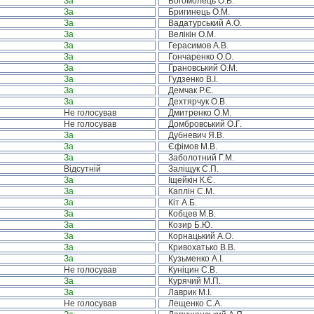
За
Богомолець О.В.
За
Бригинець О.М.
За
Вадатурський А.О.
За
Велікін О.М.
За
Герасимов А.В.
За
Гончаренко О.О.
За
Грановський О.М.
За
Гудзенко В.І.
За
Демчак Р.Є.
За
Дехтярчук О.В.
Не голосував
Дмитренко О.М.
Не голосував
Домбровський О.Г.
За
Дубневич Я.В.
За
Єфімов М.В.
За
Заболотний Г.М.
Відсутній
Заліщук С.П.
За
Іщейкін К.Є.
За
Каплін С.М.
За
Кіт А.Б.
За
Кобцев М.В.
За
Козир Б.Ю.
За
Корнацький А.О.
За
Кривохатько В.В.
За
Кузьменко А.І.
Не голосував
Куніцин С.В.
За
Курячий М.П.
За
Лаврик М.І.
Не голосував
Лещенко С.А.