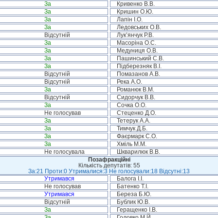
За
Кривенко В.В.
За
Кришин О.Ю.
За
Лапін І.О.
За
Ледовських О.В.
Відсутній
Лук’янчук Р.В.
За
Масоріна О.С.
За
Медуниця О.В.
За
Пашинський С.В.
За
Підберезняк В.І.
Відсутній
Помазанов А.В.
Відсутній
Река А.О.
За
Романюк В.М.
Відсутній
Сидорчук В.В.
За
Сочка О.О.
Не голосував
Стеценко Д.О.
За
Тетерук А.А.
За
Тимчук Д.Б.
За
Фаєрмарк С.О.
За
Хміль М.М.
Не голосувала
Шкварилюк В.В.
Позафракційні
Кількість депутатів: 55
За:21 Проти:0 Утрималися:3 Не голосували:18 Відсутні:13
Утримався
Балога І.І.
Не голосував
Батенко Т.І.
Утримався
Береза Б.Ю.
Відсутній
Бублик Ю.В.
За
Геращенко І.В.
За
Головко М.Й.