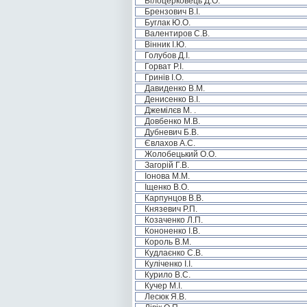
Білоцерковець Д.О.
Брензович В.І.
Буглак Ю.О.
Валентиров С.В.
Вінник І.Ю.
Голубов Д.І.
Горват Р.І.
Гринів І.О.
Давиденко В.М.
Денисенко В.І.
Джемілєв М. .
Довбенко М.В.
Дубневич Б.В.
Євлахов А.С.
Жолобецький О.О.
Загорій Г.В.
Іонова М.М.
Іщенко В.О.
Карпунцов В.В.
Князевич Р.П.
Козаченко Л.П.
Кононенко І.В.
Король В.М.
Кудлаєнко С.В.
Куліченко І.І.
Курило В.С.
Кучер М.І.
Лесюк Я.В.