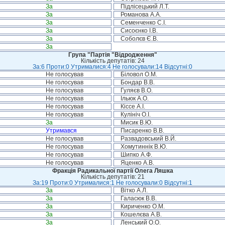
За
Підлісецький Л.Т.
За
Романова А.А.
За
Семенченко С.І.
За
Сисоєнко І.В.
За
Соболєв Є.В.
За
Група "Партія "Відродження"
Кількість депутатів: 24
За:6 Проти:0 Утрималися:4 Не голосували:14 Відсутні:0
Не голосував
Біловол О.М.
Не голосував
Бондар В.В.
Не голосував
Гуляєв В.О.
Не голосував
Ільюк А.О.
Не голосував
Кіссе А.І.
Не голосував
Кулініч О.І.
За
Мисик В.Ю.
Утримався
Писаренко В.В.
Не голосував
Развадовський В.Й.
Не голосував
Хомутиннік В.Ю.
Не голосував
Шипко А.Ф.
Не голосував
Яценко А.В.
Фракція Радикальної партії Олега Ляшка
Кількість депутатів: 21
За:19 Проти:0 Утрималися:1 Не голосували:0 Відсутні:1
За
Вітко А.Л.
За
Галасюк В.В.
За
Кириченко О.М.
За
Кошелєва А.В.
За
Ленський О.О.