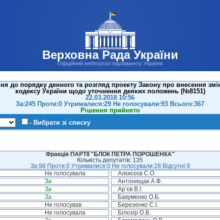
Верховна Рада України
Офіційний вебпортал парламенту України
я до порядку денного та розгляд проекту Закону про внесення зм
кодексу України щодо уточнення деяких положень (№8151)
22.03.2018 10:56
За:245 Проти:0 Утрималися:29 Не голосували:93 Всього:367
Рішення прийнято
- Вибрати зі списку
Фракція ПАРТІЇ "БЛОК ПЕТРА ПОРОШЕНКА"
Кількість депутатів: 135
За:98 Проти:0 Утрималися:0 Не голосували:28 Відсутні:9
Не голосувала
Алєксєєв С.О.
За
Антонищак А.Ф.
За
Ар’єв В.І.
За
Бакуменко О.Б.
Не голосував
Березенко С.І.
Не голосувала
Білозір О.В.