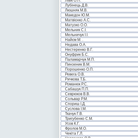
Лівік О.П.
Лубінець Д.В.
Люшняк М.В.
Македон Ю.М.
Матвієнко А.С.
Матузко О.О.
Мельник С.І.
Мельничук І.І.
Найєм М. .
Недава О.А.
Нестеренко В.Г.
Онуфрик Б.С.
Паламарчук М.П.
Пинзеник В.М.
Порошенко О.П.
Ревега О.В.
Ричкова Т.Б.
Романюк Р.С.
Сабашук П.П.
Севрюков В.В.
Сольвар Р.М.
Спориш І.Д.
Суслова І.М.
Ткачук Г.В.
Тригубенко С.М.
Усов К.Г.
Фролов М.О.
Чекіта Г.Л.