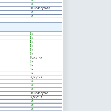
За
За
Не голосувала
За
За
За
За
За
За
За
За
Відсутня
За
За
За
За
Відсутня
За
За
За
Не голосував
Відсутня
За
За
За