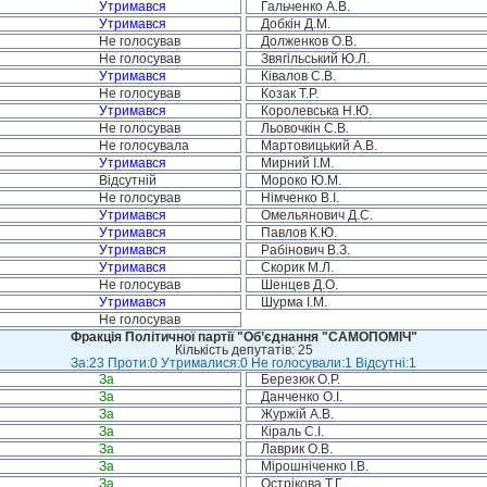
Утримався
Гальченко А.В.
Утримався
Добкін Д.М.
Не голосував
Долженков О.В.
Не голосував
Звягільський Ю.Л.
Утримався
Ківалов С.В.
Не голосував
Козак Т.Р.
Утримався
Королевська Н.Ю.
Не голосував
Льовочкін С.В.
Не голосувала
Мартовицький А.В.
Утримався
Мирний І.М.
Відсутній
Мороко Ю.М.
Не голосував
Німченко В.І.
Утримався
Омельянович Д.С.
Утримався
Павлов К.Ю.
Утримався
Рабінович В.З.
Утримався
Скорик М.Л.
Не голосував
Шенцев Д.О.
Утримався
Шурма І.М.
Не голосував
Фракція Політичної партії "Об’єднання "САМОПОМІЧ"
Кількість депутатів: 25
За:23 Проти:0 Утрималися:0 Не голосували:1 Відсутні:1
За
Березюк О.Р.
За
Данченко О.І.
За
Журжій А.В.
За
Кіраль С.І.
За
Лаврик О.В.
За
Мірошніченко І.В.
За
Острікова Т.Г.