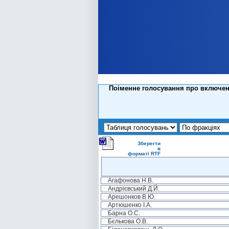
Поіменне голосування про включенн
Зберегти
в
форматі RTF
Агафонова Н.В.
Андрієвський Д.Й.
Арешонков В.Ю.
Артюшенко І.А.
Барна О.С.
Бєлькова О.В.