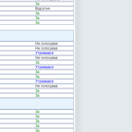
За
Відсутня
За
За
За
Не голосував
Не голосував
Утримався
Не голосував
За
Утримався
За
За
Утримався
Не голосував
За
За
За
За
За
За
За