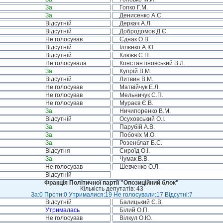
За
Гопко Г.М.
За
Денисенко А.С.
Відсутній
Деркач А.Л.
Відсутній
Добродомов Д.Є.
Не голосував
Єднак О.В.
Відсутній
Іллєнко А.Ю.
Відсутній
Клюєв С.П.
Не голосувала
Константіновський В.Л.
За
Купрій В.М.
Відсутній
Литвин В.М.
Не голосував
Матвійчук Е.Л.
Не голосував
Мельничук С.П.
Не голосував
Мураєв Є.В.
За
Ничипоренко В.М.
Відсутній
Осуховський О.І.
За
Парубій А.В.
За
Побочіх М.О.
За
Розенблат Б.С.
Відсутня
Сироїд О.І.
За
Чумак В.В.
Не голосував
Шевченко О.Л.
Відсутній
Фракція Політичної партії "Опозиційний блок"
Кількість депутатів: 43
За:0 Проти:0 Утрималися:19 Не голосували:17 Відсутні:7
Відсутній
Балицький Є.В.
Утрималась
Білий О.П.
Не голосував
Вілкул О.Ю.