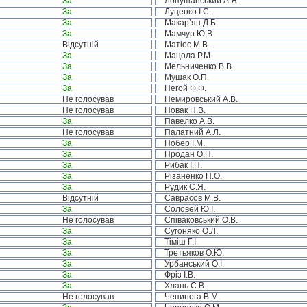
За
Лопушанський А.Я.
За
Луценко І.С.
За
Макар’ян Д.Б.
За
Мамчур Ю.В.
Відсутній
Матіос М.В.
За
Мацола Р.М.
За
Мельниченко В.В.
За
Мушак О.П.
За
Негой Ф.Ф.
Не голосував
Немировський А.В.
Не голосував
Новак Н.В.
За
Павелко А.В.
Не голосував
Палатний А.Л.
За
Побер І.М.
За
Продан О.П.
За
Рибак І.П.
За
Різаненко П.О.
За
Рудик С.Я.
Відсутній
Саврасов М.В.
За
Соловей Ю.І.
Не голосував
Співаковський О.В.
За
Сугоняко О.Л.
За
Тіміш Г.І.
За
Третьяков О.Ю.
За
Урбанський О.І.
За
Фріз І.В.
За
Хлань С.В.
Не голосував
Чепинога В.М.