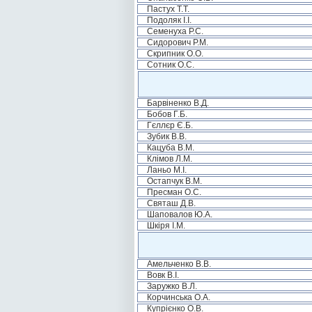
Пастух Т.Т.
Подоляк І.І.
Семенуха Р.С.
Сидорович Р.М.
Скрипник О.О.
Сотник О.С.
Барвіненко В.Д.
Бобов Г.Б.
Гєллєр Є.Б.
Зубик В.В.
Кацуба В.М.
Клімов Л.М.
Ланьо М.І.
Остапчук В.М.
Пресман О.С.
Святаш Д.В.
Шаповалов Ю.А.
Шкіря І.М.
Амельченко В.В.
Вовк В.І.
Заружко В.Л.
Корчинська О.А.
Купрієнко О.В.