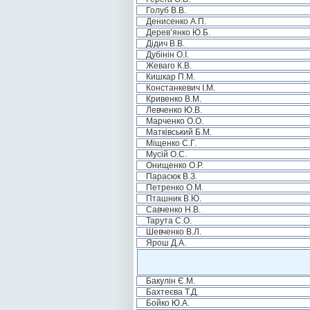
Голуб В.В.
Денисенко А.П.
Дерев’янко Ю.Б.
Дідич В.В.
Дубінін О.І.
Жеваго К.В.
Кишкар П.М.
Констанкевич І.М.
Кривенко В.М.
Левченко Ю.В.
Марченко О.О.
Матківський Б.М.
Міщенко С.Г.
Мусій О.С.
Онищенко О.Р.
Парасюк В.З.
Петренко О.М.
Пташник В.Ю.
Савченко Н.В.
Тарута С.О.
Шевченко В.Л.
Ярош Д.А.
Бакулін Є.М.
Бахтеєва Т.Д.
Бойко Ю.А.