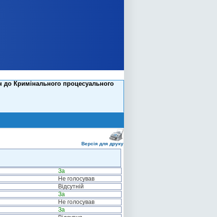
ін до Кримінального процесуального
Версія для друку
За
Не голосував
Відсутній
За
Не голосував
За