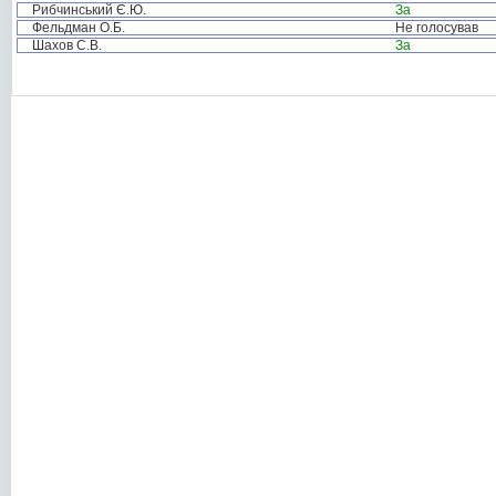
Рибчинський Є.Ю.
За
Фельдман О.Б.
Не голосував
Шахов С.В.
За