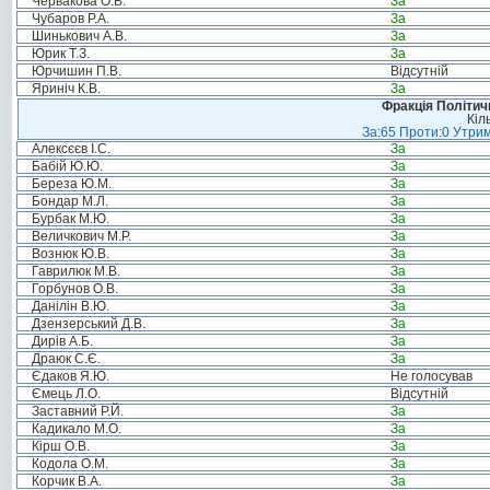
Червакова О.В.
За
Чубаров Р.А.
За
Шинькович А.В.
За
Юрик Т.З.
За
Юрчишин П.В.
Відсутній
Яриніч К.В.
За
Фракція Політи
Кіл
За:65 Проти:0 Утрим
Алексєєв І.С.
За
Бабій Ю.Ю.
За
Береза Ю.М.
За
Бондар М.Л.
За
Бурбак М.Ю.
За
Величкович М.Р.
За
Вознюк Ю.В.
За
Гаврилюк М.В.
За
Горбунов О.В.
За
Данілін В.Ю.
За
Дзензерський Д.В.
За
Дирів А.Б.
За
Драюк С.Є.
За
Єдаков Я.Ю.
Не голосував
Ємець Л.О.
Відсутній
Заставний Р.Й.
За
Кадикало М.О.
За
Кірш О.В.
За
Кодола О.М.
За
Корчик В.А.
За