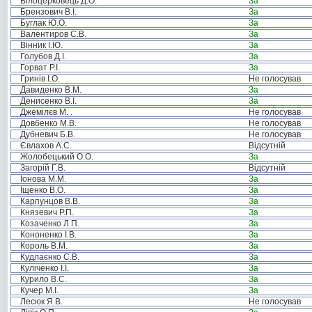
Білоцерковець Д.О.
За
Брензович В.І.
За
Буглак Ю.О.
За
Валентиров С.В.
За
Вінник І.Ю.
За
Голубов Д.І.
За
Горват Р.І.
За
Гринів І.О.
Не голосував
Давиденко В.М.
За
Денисенко В.І.
За
Джемілєв М. .
Не голосував
Довбенко М.В.
Не голосував
Дубневич Б.В.
Не голосував
Євлахов А.С.
Відсутній
Жолобецький О.О.
За
Загорій Г.В.
Відсутній
Іонова М.М.
За
Іщенко В.О.
За
Карпунцов В.В.
За
Князевич Р.П.
За
Козаченко Л.П.
За
Кононенко І.В.
За
Король В.М.
За
Кудлаєнко С.В.
За
Куліченко І.І.
За
Курило В.С.
За
Кучер М.І.
За
Лесюк Я.В.
Не голосував