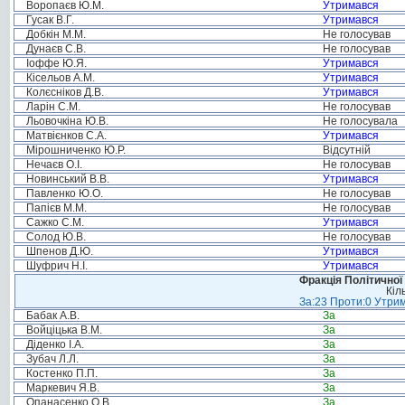
Воропаєв Ю.М.
Утримався
Гусак В.Г.
Утримався
Добкін М.М.
Не голосував
Дунаєв С.В.
Не голосував
Іоффе Ю.Я.
Утримався
Кісельов А.М.
Утримався
Колєсніков Д.В.
Утримався
Ларін С.М.
Не голосував
Льовочкіна Ю.В.
Не голосувала
Матвієнков С.А.
Утримався
Мірошниченко Ю.Р.
Відсутній
Нечаєв О.І.
Не голосував
Новинський В.В.
Утримався
Павленко Ю.О.
Не голосував
Папієв М.М.
Не голосував
Сажко С.М.
Утримався
Солод Ю.В.
Не голосував
Шпенов Д.Ю.
Утримався
Шуфрич Н.І.
Утримався
Фракція Політичної
Кіл
За:23 Проти:0 Утрим
Бабак А.В.
За
Войціцька В.М.
За
Діденко І.А.
За
Зубач Л.Л.
За
Костенко П.П.
За
Маркевич Я.В.
За
Опанасенко О.В.
За