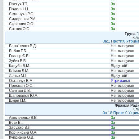
Пастух Т.Т.
За
Подоляк І.І.
За
Семенуха Р.С.
За
Сидорович Р.М.
За
Скрипник О.О.
За
Сотник О.С.
За
Група "
Кіл
За:1 Проти:0 Утрима
Барвіненко В.Д.
Не голосував
Бобов Г.Б.
Не голосував
Гєллєр Є.Б.
Не голосував
Зубик В.В.
Не голосував
Кацуба В.М.
Відсутній
Клімов Л.М.
Не голосував
Ланьо М.І.
Відсутній
Остапчук В.М.
Утримався
Пресман О.С.
Не голосував
Святаш Д.В.
Не голосував
Шаповалов Ю.А.
Не голосував
Шкіря І.М.
Не голосував
Фракція Ради
Кіл
За:18 Проти:0 Утрим
Амельченко В.В.
За
Вовк В.І.
За
Заружко В.Л.
За
Корчинська О.А.
За
Купрієнко О.В.
За