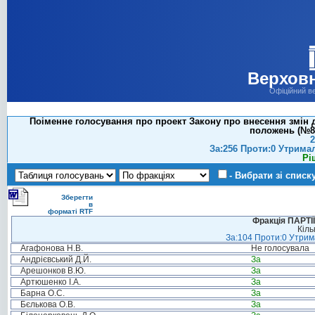
Верховн
Офіційний в
Поіменне голосування про проект Закону про внесення змін 
положень (№81
2
За:256 Проти:0 Утрима
Рі
- Вибрати зі списк
Зберегти
в
форматі RTF
Фракція ПАРТ
Кіль
За:104 Проти:0 Утрима
Агафонова Н.В.
Не голосувала
Андрієвський Д.Й.
За
Арешонков В.Ю.
За
Артюшенко І.А.
За
Барна О.С.
За
Бєлькова О.В.
За