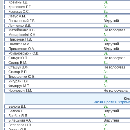
Кремінь Т.Д.
За
Кривошея Г.Г.
За
Ксенжук О.С.
За
Левус А.М.
За
Логвинський Г.В.
Відсутній
Лунченко В.В.
За
Матейченко К.В.
Не голосував
Мепарішвілі Х.Н.
За
Пинзеник П.В.
За
Поляков М.А.
Відсутній
Присяжнюк О.А.
Відсутній
Романовський О.В.
За
Савчук Ю.П.
Не голосував
Соляр В.М.
За
Сташук В.Ф.
Не голосував
Сюмар В.П.
За
Тимошенко Ю.В.
За
Унгурян П.Я.
За
Федорук М.Т.
За
Чорновол Т.М.
Не голосувала
Кіл
За:30 Проти:0 Утрима
Балога В.І.
За
Балога П.І.
Відсутній
Безбах Я.Я.
За
Білецький А.Є.
Відсутній
Веселова Н.В.
За
Герега О.В.
За