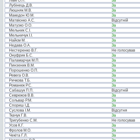
Лівік О.П.
За
Лубінець Д.В.
За
Люшняк М.В.
За
Македон Ю.М.
За
Матвієнко А.С.
Відсутній
Матузко О.О.
За
Мельник С.І.
За
Мельничук І.І.
За
Найєм М. .
За
Недава О.А.
За
Нестеренко В.Г.
Не голосував
Онуфрик Б.С.
За
Паламарчук М.П.
За
Пинзеник В.М.
За
Порошенко О.П.
За
Ревега О.В.
За
Ричкова Т.Б.
За
Романюк Р.С.
За
Сабашук П.П.
Відсутній
Севрюков В.В.
За
Сольвар Р.М.
За
Спориш І.Д.
За
Суслова І.М.
Відсутня
Ткачук Г.В.
За
Тригубенко С.М.
Не голосував
Усов К.Г.
За
Фролов М.О.
За
Чекіта Г.Л.
За