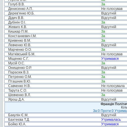
Голуб В.В.
За
Денисенко А.П.
Не голосував
Дерев’янко Ю.Б.
Відсутній
Дідич В.В.
Відсутній
Дубінін О.І.
За
Жеваго К.В.
Відсутній
Кишкар П.М.
За
Констанкевич І.М.
За
Кривенко В.М.
За
Левченко Ю.В.
Відсутній
Марченко О.О.
За
Матківський Б.М.
Не голосував
Міщенко С.Г.
Утримався
Мусій О.С.
За
Онищенко О.Р.
Відсутній
Парасюк В.З.
За
Петренко О.М.
За
Пташник В.Ю.
За
Савченко Н.В.
Не голосувала
Тарута С.О.
Не голосував
Шевченко В.Л.
За
Ярош Д.А.
Відсутній
Фракція Політич
Кіл
За:0 Проти:0 Утримал
Бакулін Є.М.
Відсутній
Бахтеєва Т.Д.
Утрималась
Бойко Ю.А.
Утримався