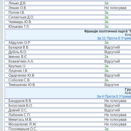
Лінько Д.В.
За
Ляшко О.В.
Не голосував
Попов І.В.
За
Силантьєв Д.О.
За
Чижмарь Ю.В.
За
Юзькова Т.Л.
За
Фракція політичної партії
Кіл
За:11 Проти:0 Утрим
Абдуллін О.Р.
За
Бухарєв В.В.
Відсутній
Дубіль В.О.
Відсутній
Івченко В.Є.
За
Кожем’якін А.А.
Відсутній
Крулько І.І.
За
Луценко І.В.
За
Одарченко Ю.В.
Відсутній
Соболєв С.В.
За
Тимошенко Ю.В.
Відсутня
Гру
Кіл
За:4 Проти:0 Утрима
Бандуров В.В.
Не голосував
Богуслаєв В.О.
Відсутній
Довгий О.С.
Відсутній
Лабазюк С.П.
Не голосував
Микитась М.В.
Не голосував
Москаленко Я.М.
Не голосував
Пономарьов О.С.
За