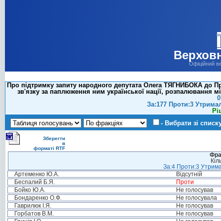
Верховн
Офіційний в
Про підтримку запиту народного депутата Олега ТЯГНИБОКА до Пр
зв'язку за паплюження ним української нації, розпалювання м
0
За:177 Проти:3 Утрима
Рі
- Вибрати зі списк
Зберегти
в
форматі RTF
Фра
Кіл
За:4 Проти:3 Утрима
Артеменко Ю.А.
Відсутній
Беспалий Б.Я.
Проти
Бойко Ю.А.
Не голосував
Бондаренко О.Ф.
Не голосувала
Гаврилюк І.Я.
Не голосував
Горбатов В.М.
Не голосував