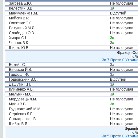
Загрева Б.Ю.
Не голосував
Келестин В.В.
За
Манчуленко Г.М.
Відсутній
Мойсик В.Р.
Не голосував
Олексіюк С.С.
Не голосував
Ратушний М.Я.
Не голосував
Слободян О.В.
Не голосував
Хмара С.І.
За
Черняк В.К.
За
Ширко Ю.В.
Не голосував
Фракція Соц
Кіл
За:7 Проти:0 Утрима
Бокий І.С.
За
Вінський Й.В.
Не голосував
Гайдош І.Ф.
За
Гошовський В.С.
Відсутній
Дашутін Г.П.
За
Клименко А.В.
Не голосував
Мельник М.Є.
За
Мордовець Л.М.
Не голосував
Мухін В.В.
За
Рудьковський М.М.
Не голосував
Сергієнко Л.Г.
Не голосував
Сподаренко І.В.
Не голосував
Шибко В.Я.
Не голосував
Фракція
Кіл
За:5 Проти:0 Утрима