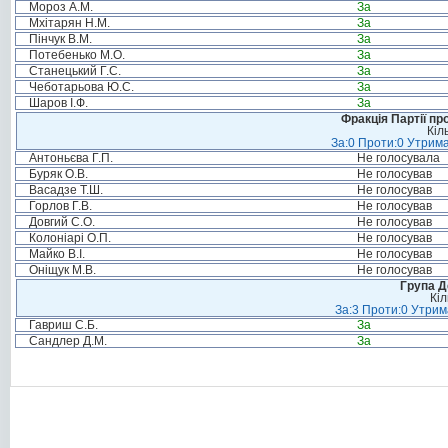
Мороз А.М.
За
Мхітарян Н.М.
За
Пінчук В.М.
За
Потебенько М.О.
За
Станецький Г.С.
За
Чеботарьова Ю.С.
За
Шаров І.Ф.
За
Фракція Партії пр
Кіл
За:0 Проти:0 Утрима
Антоньєва Г.П.
Не голосувала
Буряк О.В.
Не голосував
Васадзе Т.Ш.
Не голосував
Горлов Г.В.
Не голосував
Довгий С.О.
Не голосував
Колоніарі О.П.
Не голосував
Майко В.І.
Не голосував
Оніщук М.В.
Не голосував
Група Д
Кіл
За:3 Проти:0 Утрим
Гавриш С.Б.
За
Сандлер Д.М.
За