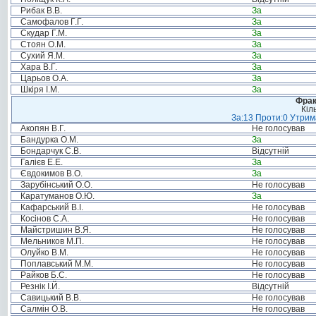
Рибак В.В.
За
Самофалов Г.Г.
За
Скудар Г.М.
За
Стоян О.М.
За
Сухий Я.М.
За
Хара В.Г.
За
Царьов О.А.
За
Шкіря І.М.
За
Фрак
Кіл
За:13 Проти:0 Утрима
Акопян В.Г.
Не голосував
Бандурка О.М.
За
Бондарчук С.В.
Відсутній
Галієв Е.Е.
За
Євдокимов В.О.
За
Зарубінський О.О.
Не голосував
Каратуманов О.Ю.
За
Кафарський В.І.
Не голосував
Косінов С.А.
Не голосував
Майстришин В.Я.
Не голосував
Мельников М.П.
Не голосував
Олуйко В.М.
Не голосував
Поплавський М.М.
Не голосував
Райков Б.С.
Не голосував
Резнік І.Й.
Відсутній
Савицький В.В.
Не голосував
Салмін О.В.
Не голосував