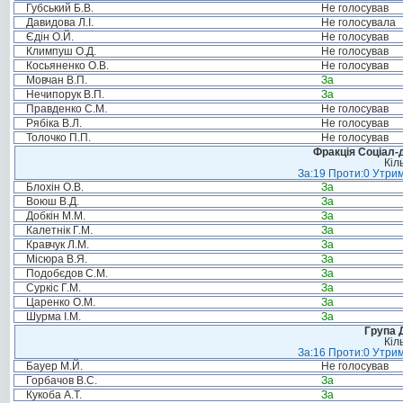
Губський Б.В.
Не голосував
Давидова Л.І.
Не голосувала
Єдін О.Й.
Не голосував
Климпуш О.Д.
Не голосував
Косьяненко О.В.
Не голосував
Мовчан В.П.
За
Нечипорук В.П.
За
Правденко С.М.
Не голосував
Рябіка В.Л.
Не голосував
Толочко П.П.
Не голосував
Фракція Соціал-д
Кіл
За:19 Проти:0 Утрим
Блохін О.В.
За
Воюш В.Д.
За
Добкін М.М.
За
Калетнік Г.М.
За
Кравчук Л.М.
За
Місюра В.Я.
За
Подобєдов С.М.
За
Суркіс Г.М.
За
Царенко О.М.
За
Шурма І.М.
За
Група 
Кіл
За:16 Проти:0 Утрим
Бауер М.Й.
Не голосував
Горбачов В.С.
За
Кукоба А.Т.
За