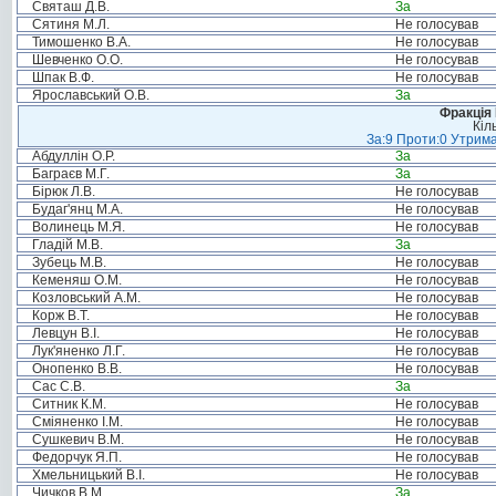
Святаш Д.В.
За
Сятиня М.Л.
Не голосував
Тимошенко В.А.
Не голосував
Шевченко О.О.
Не голосував
Шпак В.Ф.
Не голосував
Ярославський О.В.
За
Фракція
Кіл
За:9 Проти:0 Утрима
Абдуллін О.Р.
За
Баграєв М.Г.
За
Бірюк Л.В.
Не голосував
Будаг'янц М.А.
Не голосував
Волинець М.Я.
Не голосував
Гладій М.В.
За
Зубець М.В.
Не голосував
Кеменяш О.М.
Не голосував
Козловський А.М.
Не голосував
Корж В.Т.
Не голосував
Левцун В.І.
Не голосував
Лук'яненко Л.Г.
Не голосував
Онопенко В.В.
Не голосував
Сас С.В.
За
Ситник К.М.
Не голосував
Сміяненко І.М.
Не голосував
Сушкевич В.М.
Не голосував
Федорчук Я.П.
Не голосував
Хмельницький В.І.
Не голосував
Чичков В.М.
За