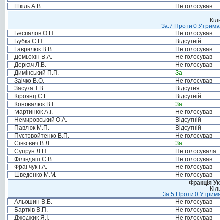
Шкіль А.В.
Не голосував
Кіл
За:7 Проти:0 Утримал
Беспалов О.П.
Не голосував
Бубка С.Н.
Відсутній
Гаврилюк В.В.
Не голосував
Демьохін В.А.
Не голосував
Деркач Л.В.
Не голосував
Димінський П.П.
За
Заічко В.О.
Не голосував
Засуха Т.В.
Відсутня
Кіроянц С.Г.
Відсутній
Коновалюк В.І.
За
Мартинюк А.І.
Не голосував
Немировський О.А.
Відсутній
Павлюк М.П.
Відсутній
Пустовойтенко В.П.
Не голосував
Сівкович В.Л.
За
Супрун Л.П.
Не голосувала
Філіндаш Є.В.
Не голосував
Франчук І.А.
Не голосував
Шведенко М.М.
Не голосував
Фракція Ук
Кіл
За:5 Проти:0 Утрима
Альошин В.Б.
Не голосував
Бартків В.П.
Не голосував
Джоджик Я.І.
Не голосував