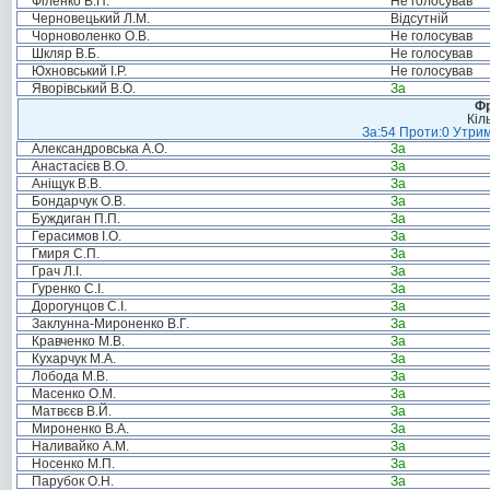
Філенко В.П.
Не голосував
Черновецький Л.М.
Відсутній
Чорноволенко О.В.
Не голосував
Шкляр В.Б.
Не голосував
Юхновський І.Р.
Не голосував
Яворівський В.О.
За
Фр
Кіл
За:54 Проти:0 Утрим
Александровська А.О.
За
Анастасієв В.О.
За
Аніщук В.В.
За
Бондарчук О.В.
За
Буждиган П.П.
За
Герасимов І.О.
За
Гмиря С.П.
За
Грач Л.І.
За
Гуренко С.І.
За
Дорогунцов С.І.
За
Заклунна-Мироненко В.Г.
За
Кравченко М.В.
За
Кухарчук М.А.
За
Лобода М.В.
За
Масенко О.М.
За
Матвєєв В.Й.
За
Мироненко В.А.
За
Наливайко А.М.
За
Носенко М.П.
За
Парубок О.Н.
За