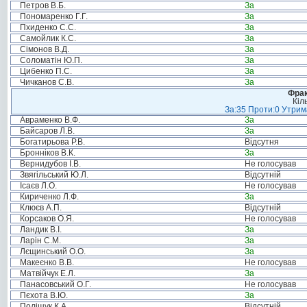
Петров В.Б.
За
Пономаренко Г.Г.
За
Пхиденко С.С.
За
Самойлик К.С.
За
Сімонов В.Д.
За
Соломатін Ю.П.
За
Цибенко П.С.
За
Чичканов С.В.
За
Фрак
Кіл
За:35 Проти:0 Утрима
Авраменко В.Ф.
За
Байсаров Л.В.
За
Богатирьова Р.В.
Відсутня
Бронніков В.К.
За
Вернидубов І.В.
Не голосував
Звягільський Ю.Л.
Відсутній
Ісаєв Л.О.
Не голосував
Кириченко Л.Ф.
За
Клюєв А.П.
Відсутній
Корсаков О.Я.
Не голосував
Ландик В.І.
За
Ларін С.М.
За
Лєщинський О.О.
За
Макеєнко В.В.
Не голосував
Матвійчук Е.Л.
За
Панасовський О.Г.
Не голосував
Пєхота В.Ю.
За
Поліщук К.А.
Відсутній