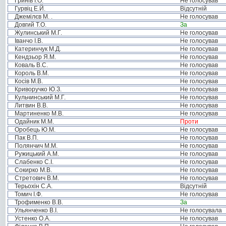
Гринів І.О.
Не голосував
Гурвіц Е.Й.
Відсутній
Джемілєв М. .
Не голосував
Довгий Т.О.
За
Жулинський М.Г.
Не голосував
Іванчо І.В.
Не голосував
Катеринчук М.Д.
Не голосував
Кендзьор Я.М.
Не голосував
Коваль В.С.
Не голосував
Король В.М.
Не голосував
Косів М.В.
Не голосував
Криворучко Ю.З.
Не голосував
Кульчинський М.Г.
Не голосував
Литвин В.В.
Не голосував
Мартиненко М.В.
Не голосував
Одайник М.М.
Проти
Оробець Ю.М.
Не голосував
Пак В.П.
Не голосував
Полянчич М.М.
Не голосував
Ружицький А.М.
Не голосував
Слабенко С.І.
Не голосував
Сокирко М.В.
Не голосував
Стретович В.М.
Не голосував
Терьохін С.А.
Відсутній
Томич І.Ф.
Не голосував
Трофименко В.В.
За
Ульянченко В.І.
Не голосувала
Устенко О.А.
Не голосував