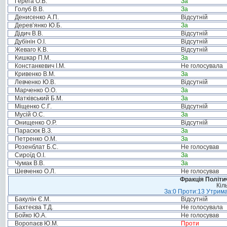
Герега О.В.
За
Голуб В.В.
За
Денисенко А.П.
Відсутній
Дерев’янко Ю.Б.
За
Дідич В.В.
Відсутній
Дубінін О.І.
Відсутній
Жеваго К.В.
Відсутній
Кишкар П.М.
За
Констанкевич І.М.
Не голосувала
Кривенко В.М.
За
Левченко Ю.В.
Відсутній
Марченко О.О.
За
Матківський Б.М.
За
Міщенко С.Г.
Відсутній
Мусій О.С.
За
Онищенко О.Р.
Відсутній
Парасюк В.З.
За
Петренко О.М.
За
Розенблат Б.С.
Не голосував
Сироїд О.І.
За
Чумак В.В.
За
Шевченко О.Л.
Не голосував
Фракція Політич
Кіл
За:0 Проти:13 Утрима
Бакулін Є.М.
Відсутній
Бахтеєва Т.Д.
Не голосувала
Бойко Ю.А.
Не голосував
Воропаєв Ю.М.
Проти