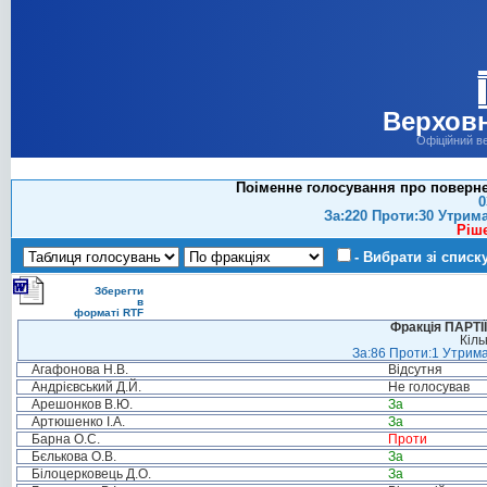
Верховн
Офіційний в
Поіменне голосування про поверне
0
За:220 Проти:30 Утрим
Ріш
- Вибрати зі списк
Зберегти
в
форматі RTF
Фракція ПАРТ
Кіль
За:86 Проти:1 Утрима
Агафонова Н.В.
Відсутня
Андрієвський Д.Й.
Не голосував
Арешонков В.Ю.
За
Артюшенко І.А.
За
Барна О.С.
Проти
Бєлькова О.В.
За
Білоцерковець Д.О.
За