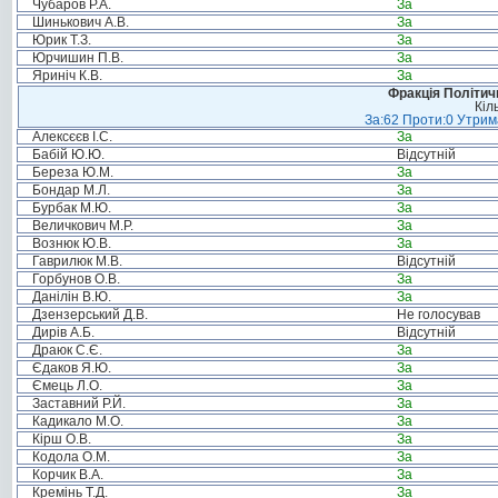
Чубаров Р.А.
За
Шинькович А.В.
За
Юрик Т.З.
За
Юрчишин П.В.
За
Яриніч К.В.
За
Фракція Політи
Кіл
За:62 Проти:0 Утрима
Алексєєв І.С.
За
Бабій Ю.Ю.
Відсутній
Береза Ю.М.
За
Бондар М.Л.
За
Бурбак М.Ю.
За
Величкович М.Р.
За
Вознюк Ю.В.
За
Гаврилюк М.В.
Відсутній
Горбунов О.В.
За
Данілін В.Ю.
За
Дзензерський Д.В.
Не голосував
Дирів А.Б.
Відсутній
Драюк С.Є.
За
Єдаков Я.Ю.
За
Ємець Л.О.
За
Заставний Р.Й.
За
Кадикало М.О.
За
Кірш О.В.
За
Кодола О.М.
За
Корчик В.А.
За
Кремінь Т.Д.
За