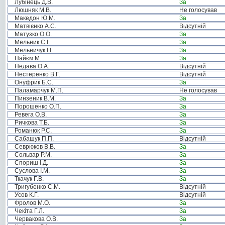
Лубінець Д.В.
За
Люшняк М.В.
Не голосував
Македон Ю.М.
За
Матвієнко А.С.
Відсутній
Матузко О.О.
За
Мельник С.І.
За
Мельничук І.І.
За
Найєм М. .
За
Недава О.А.
Відсутній
Нестеренко В.Г.
Відсутній
Онуфрик Б.С.
За
Паламарчук М.П.
Не голосував
Пинзеник В.М.
За
Порошенко О.П.
За
Ревега О.В.
За
Ричкова Т.Б.
За
Романюк Р.С.
За
Сабашук П.П.
Відсутній
Севрюков В.В.
За
Сольвар Р.М.
За
Спориш І.Д.
За
Суслова І.М.
За
Ткачук Г.В.
За
Тригубенко С.М.
Відсутній
Усов К.Г.
Відсутній
Фролов М.О.
За
Чекіта Г.Л.
За
Червакова О.В.
За