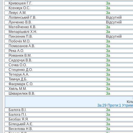
Кривошея Г.Г.
За
Ксенжук О.С.
За
Левус А.М.
За
Логвинський Г.В.
Відсутній
Лунченко В.В.
Відсутній
Матейченко К.В.
За
Мепарішвілі Х.Н.
За
Пинзеник П.В.
Відсутній
Побочіх М.О.
За
Помазанов А.В.
За
Река А.О.
За
Романюк В.М.
За
Сидорчук В.В.
За
Сочка О.О.
За
Стеценко Д.О.
За
Тетерук А.А.
За
Тимчук Д.Б.
За
Фаєрмарк С.О.
За
Хміль М.М.
За
Шкварилюк В.В.
За
Кіл
За:29 Проти:1 Утрима
Балога В.І.
За
Балога П.І.
За
Безбах Я.Я.
За
Білецький А.Є.
За
Веселова Н.В.
За