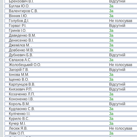
Брензович В.І.
Відсутній
Буглак Ю.О.
За
Валентиров С.В.
За
Вінник І.Ю.
За
Голубов Д.І.
Не голосував
Горват Р.І.
Відсутній
Гринів І.О.
За
Давиденко В.М.
За
Денисенко В.І.
За
Джемілєв М. .
За
Довбенко М.В.
За
Дубневич Б.В.
Відсутній
Євлахов А.С.
За
Жолобецький О.О.
Не голосував
Загорій Г.В.
Відсутній
Іонова М.М.
За
Іщенко В.О.
За
Карпунцов В.В.
Відсутній
Князевич Р.П.
Відсутній
Козаченко Л.П.
За
Кононенко І.В.
За
Король В.М.
Відсутній
Кудлаєнко С.В.
За
Куліченко І.І.
За
Курило В.С.
За
Кучер М.І.
За
Лесюк Я.В.
Не голосував
Лівік О.П.
За