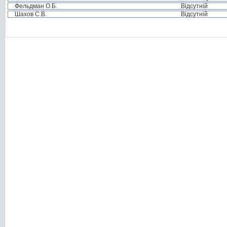
Фельдман О.Б.
Відсутній
Шахов С.В.
Відсутній