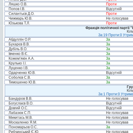
Ляшко О.В.
Проти
Попов І.В.
Відсутній
Силантьєв Д.О.
Проти
Чижмарь Ю.В.
Не голосував
Юзькова Т.Л.
Проти
Фракція політичної партії
Кіл
За:19 Проти:0 Утрим
Абдуллін О.Р.
За
Бухарєв В.В.
За
Дубіль В.О.
За
Івченко В.Є.
За
Кожем’якін А.А.
За
Крулько І.І.
За
Луценко І.В.
За
Одарченко Ю.В.
Відсутній
Соболєв С.В.
За
Тимошенко Ю.В.
За
Гру
Кіл
За:1 Проти:0 Утрима
Бандуров В.В.
Не голосував
Богуслаєв В.О.
Відсутній
Довгий О.С.
Відсутній
Лабазюк С.П.
Не голосував
Микитась М.В.
Не голосував
Москаленко Я.М.
Не голосував
Пономарьов О.С.
За
Рибчинський Є.Ю.
Не голосував