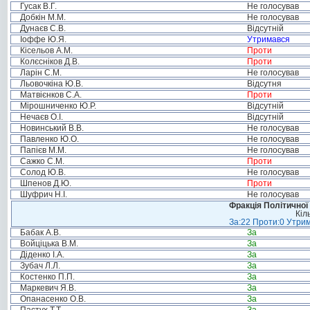
Гусак В.Г.
Не голосував
Добкін М.М.
Не голосував
Дунаєв С.В.
Відсутній
Іоффе Ю.Я.
Утримався
Кісельов А.М.
Проти
Колєсніков Д.В.
Проти
Ларін С.М.
Не голосував
Льовочкіна Ю.В.
Відсутня
Матвієнков С.А.
Проти
Мірошниченко Ю.Р.
Відсутній
Нечаєв О.І.
Відсутній
Новинський В.В.
Не голосував
Павленко Ю.О.
Не голосував
Папієв М.М.
Не голосував
Сажко С.М.
Проти
Солод Ю.В.
Не голосував
Шпенов Д.Ю.
Проти
Шуфрич Н.І.
Не голосував
Фракція Політичної
Кіл
За:22 Проти:0 Утрим
Бабак А.В.
За
Войціцька В.М.
За
Діденко І.А.
За
Зубач Л.Л.
За
Костенко П.П.
За
Маркевич Я.В.
За
Опанасенко О.В.
За