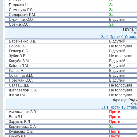
Пастух Т.Т.
За
Подоляк І.І.
За
Семенуха Р.С.
За
Сидорович Р.М.
За
Скрипник О.О.
Відсутній
Сотник О.С.
За
Група "
Кіл
За:0 Проти:0 Утрима
Барвіненко В.Д.
Відсутній
Бобов Г.Б.
Не голосував
Гєллєр Є.Б.
Відсутній
Зубик В.В.
Не голосував
Кацуба В.М.
Відсутній
Клімов Л.М.
Відсутній
Ланьо М.І.
Відсутній
Остапчук В.М.
Відсутній
Пресман О.С.
Відсутній
Святаш Д.В.
Не голосував
Шаповалов Ю.А.
Не голосував
Шкіря І.М.
Не голосував
Фракція Ради
Кіл
За:1 Проти:15 Утрим
Амельченко В.В.
Проти
Вовк В.І.
Проти
Заружко В.Л.
Проти
Корчинська О.А.
За
Купрієнко О.В.
Проти
Лінько Д.В.
Проти