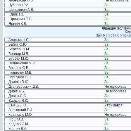
Червакова О.В.
Не голосувала
Чубаров Р.А.
За
Шинькович А.В.
За
Юрик Т.З.
За
Юрчишин П.В.
За
Яриніч К.В.
За
Фракція Політи
Кіл
За:46 Проти:0 Утрима
Алексєєв І.С.
За
Бабій Ю.Ю.
За
Береза Ю.М.
За
Бондар М.Л.
За
Бурбак М.Ю.
За
Величкович М.Р.
За
Вознюк Ю.В.
За
Гаврилюк М.В.
За
Горбунов О.В.
За
Данілін В.Ю.
За
Дзензерський Д.В.
Не голосував
Дирів А.Б.
Не голосував
Драюк С.Є.
За
Єдаков Я.Ю.
За
Ємець Л.О.
Утримався
Заставний Р.Й.
За
Кадикало М.О.
Не голосував
Кірш О.В.
За
Кодола О.М.
За
Корчик В.А.
За