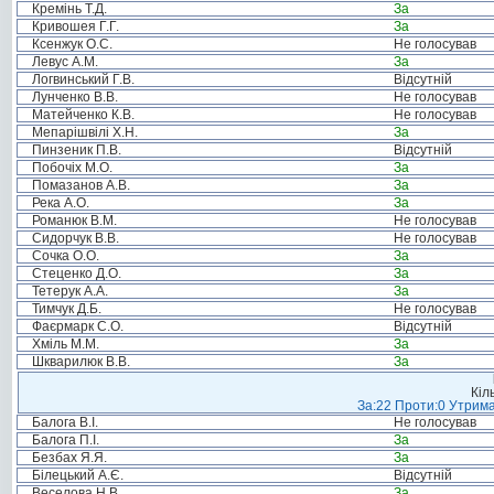
Кремінь Т.Д.
За
Кривошея Г.Г.
За
Ксенжук О.С.
Не голосував
Левус А.М.
За
Логвинський Г.В.
Відсутній
Лунченко В.В.
Не голосував
Матейченко К.В.
Не голосував
Мепарішвілі Х.Н.
За
Пинзеник П.В.
Відсутній
Побочіх М.О.
За
Помазанов А.В.
За
Река А.О.
За
Романюк В.М.
Не голосував
Сидорчук В.В.
Не голосував
Сочка О.О.
За
Стеценко Д.О.
За
Тетерук А.А.
За
Тимчук Д.Б.
Не голосував
Фаєрмарк С.О.
Відсутній
Хміль М.М.
За
Шкварилюк В.В.
За
Кіл
За:22 Проти:0 Утрима
Балога В.І.
Не голосував
Балога П.І.
За
Безбах Я.Я.
За
Білецький А.Є.
Відсутній
Веселова Н.В.
За