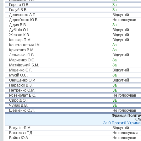
Герега О.В.
За
Голуб В.В.
За
Денисенко А.П.
Відсутній
Дерев’янко Ю.Б.
Не голосував
Дідич В.В.
За
Дубінін О.І.
Відсутній
Жеваго К.В.
Відсутній
Кишкар П.М.
Відсутній
Констанкевич І.М.
За
Кривенко В.М.
За
Левченко Ю.В.
Відсутній
Марченко О.О.
За
Матківський Б.М.
За
Міщенко С.Г.
Відсутній
Мусій О.С.
За
Онищенко О.Р.
Відсутній
Парасюк В.З.
За
Петренко О.М.
За
Розенблат Б.С.
Не голосував
Сироїд О.І.
За
Чумак В.В.
За
Шевченко О.Л.
Не голосував
Фракція Політич
Кіл
За:0 Проти:0 Утримал
Бакулін Є.М.
Відсутній
Бахтеєва Т.Д.
Не голосувала
Бойко Ю.А.
Не голосував