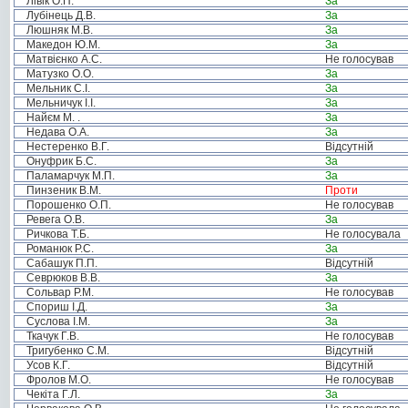
Лівік О.П.
За
Лубінець Д.В.
За
Люшняк М.В.
За
Македон Ю.М.
За
Матвієнко А.С.
Не голосував
Матузко О.О.
За
Мельник С.І.
За
Мельничук І.І.
За
Найєм М. .
За
Недава О.А.
За
Нестеренко В.Г.
Відсутній
Онуфрик Б.С.
За
Паламарчук М.П.
За
Пинзеник В.М.
Проти
Порошенко О.П.
Не голосував
Ревега О.В.
За
Ричкова Т.Б.
Не голосувала
Романюк Р.С.
За
Сабашук П.П.
Відсутній
Севрюков В.В.
За
Сольвар Р.М.
Не голосував
Спориш І.Д.
За
Суслова І.М.
За
Ткачук Г.В.
Не голосував
Тригубенко С.М.
Відсутній
Усов К.Г.
Відсутній
Фролов М.О.
Не голосував
Чекіта Г.Л.
За