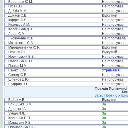
Воропаєв Ю.М.
Не голосував
Гусак В.Г.
Не голосував
Добкін М.М.
Не голосував
Дунаєв С.В.
Відсутній
Іоффе Ю.Я.
Не голосував
Кісельов А.М.
Не голосував
Колєсніков Д.В.
Не голосував
Ларін С.М.
Не голосував
Льовочкіна Ю.В.
Не голосувала
Матвієнков С.А.
Не голосував
Мірошниченко Ю.Р.
Відсутній
Нечаєв О.І.
Відсутній
Новинський В.В.
Не голосував
Павленко Ю.О.
Не голосував
Папієв М.М.
Не голосував
Сажко С.М.
Утримався
Солод Ю.В.
Не голосував
Шпенов Д.Ю.
Не голосував
Шуфрич Н.І.
Не голосував
Фракція Політичної
Кіл
За:20 Проти:0 Утрим
Бабак А.В.
Відсутня
Войціцька В.М.
За
Діденко І.А.
За
Зубач Л.Л.
За
Костенко П.П.
За
Маркевич Я.В.
За
Опанасенко О.В.
За