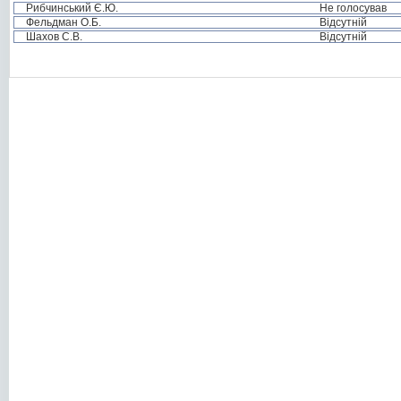
Рибчинський Є.Ю.
Не голосував
Фельдман О.Б.
Відсутній
Шахов С.В.
Відсутній