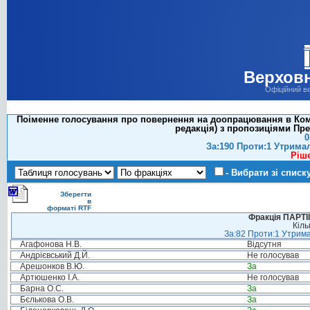
Верховн
Офіційний в
Поіменне голосування про повернення на доопрацювання в Комі
редакція) з пропозиціями Пр
0
За:190 Проти:1 Утрима
Ріш
- Вибрати зі списк
Зберегти
в
форматі RTF
Фракція ПАРТ
Кіль
За:82 Проти:1 Утрима
Агафонова Н.В.
Відсутня
Андрієвський Д.Й.
Не голосував
Арешонков В.Ю.
За
Артюшенко І.А.
Не голосував
Барна О.С.
За
Бєлькова О.В.
За