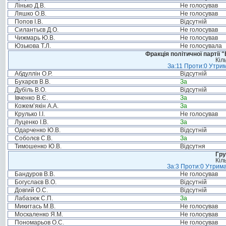
Лінько Д.В.
Не голосував
Ляшко О.В.
Не голосував
Попов І.В.
Відсутній
Силантьєв Д.О.
Не голосував
Чижмарь Ю.В.
Не голосував
Юзькова Т.Л.
Не голосувала
Фракція політичної партії
Кіл
За:11 Проти:0 Утрим
Абдуллін О.Р.
Відсутній
Бухарєв В.В.
За
Дубіль В.О.
Відсутній
Івченко В.Є.
За
Кожем’якін А.А.
За
Крулько І.І.
Не голосував
Луценко І.В.
За
Одарченко Ю.В.
Відсутній
Соболєв С.В.
За
Тимошенко Ю.В.
Відсутня
Гру
Кіл
За:3 Проти:0 Утрима
Бандуров В.В.
Не голосував
Богуслаєв В.О.
Відсутній
Довгий О.С.
Відсутній
Лабазюк С.П.
За
Микитась М.В.
Не голосував
Москаленко Я.М.
Не голосував
Пономарьов О.С.
Не голосував