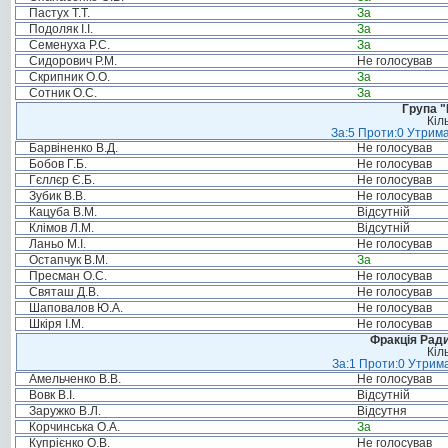
Пастух Т.Т.
За
Подоляк І.І.
За
Семенуха Р.С.
За
Сидорович Р.М.
Не голосував
Скрипник О.О.
За
Сотник О.С.
За
Група "
Кіл
За:5 Проти:0 Утрима
Барвіненко В.Д.
Не голосував
Бобов Г.Б.
Не голосував
Гєллєр Є.Б.
Не голосував
Зубик В.В.
Не голосував
Кацуба В.М.
Відсутній
Клімов Л.М.
Відсутній
Ланьо М.І.
Не голосував
Остапчук В.М.
За
Пресман О.С.
Не голосував
Святаш Д.В.
Не голосував
Шаповалов Ю.А.
Не голосував
Шкіря І.М.
Не голосував
Фракція Ради
Кіл
За:1 Проти:0 Утрима
Амельченко В.В.
Не голосував
Вовк В.І.
Відсутній
Заружко В.Л.
Відсутня
Корчинська О.А.
За
Купрієнко О.В.
Не голосував