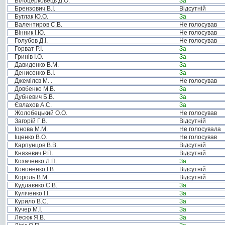
Білоцерковець Д.О.
За
Брензович В.І.
Відсутній
Буглак Ю.О.
За
Валентиров С.В.
Не голосував
Вінник І.Ю.
Не голосував
Голубов Д.І.
Не голосував
Горват Р.І.
За
Гринів І.О.
За
Давиденко В.М.
За
Денисенко В.І.
За
Джемілєв М. .
Не голосував
Довбенко М.В.
За
Дубневич Б.В.
За
Євлахов А.С.
За
Жолобецький О.О.
Не голосував
Загорій Г.В.
Відсутній
Іонова М.М.
Не голосувала
Іщенко В.О.
Не голосував
Карпунцов В.В.
Відсутній
Князевич Р.П.
Відсутній
Козаченко Л.П.
За
Кононенко І.В.
Відсутній
Король В.М.
Відсутній
Кудлаєнко С.В.
За
Куліченко І.І.
За
Курило В.С.
За
Кучер М.І.
За
Лесюк Я.В.
За