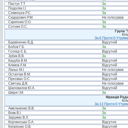
Пастух Т.Т.
За
Подоляк І.І.
За
Семенуха Р.С.
За
Сидорович Р.М.
Не голосував
Скрипник О.О.
За
Сотник О.С.
За
Група "
Кіл
За:6 Проти:0 Утрима
Барвіненко В.Д.
Відсутній
Бобов Г.Б.
За
Гєллєр Є.Б.
Відсутній
Зубик В.В.
За
Кацуба В.М.
Відсутній
Клімов Л.М.
Відсутній
Ланьо М.І.
Не голосував
Остапчук В.М.
Відсутній
Пресман О.С.
Відсутній
Святаш Д.В.
Не голосував
Шаповалов Ю.А.
Відсутній
Шкіря І.М.
За
Фракція Ради
Кіл
За:13 Проти:0 Утрим
Амельченко В.В.
За
Вовк В.І.
За
Заружко В.Л.
За
Корчинська О.А.
Відсутня
Купрієнко О.В.
Відсутній