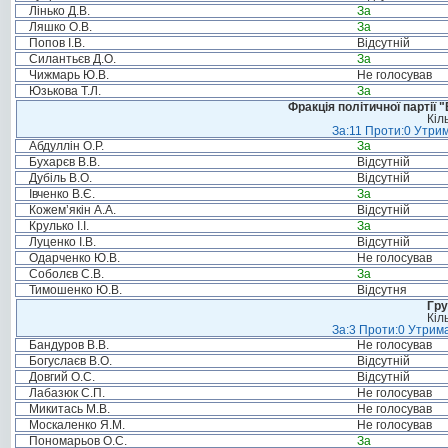
Лінько Д.В.
За
Ляшко О.В.
За
Попов І.В.
Відсутній
Силантьєв Д.О.
За
Чижмарь Ю.В.
Не голосував
Юзькова Т.Л.
За
Фракція політичної партії
Кіл
За:11 Проти:0 Утрим
Абдуллін О.Р.
За
Бухарєв В.В.
Відсутній
Дубіль В.О.
Відсутній
Івченко В.Є.
За
Кожем’якін А.А.
Відсутній
Крулько І.І.
За
Луценко І.В.
Відсутній
Одарченко Ю.В.
Не голосував
Соболєв С.В.
За
Тимошенко Ю.В.
Відсутня
Гру
Кіл
За:3 Проти:0 Утрима
Бандуров В.В.
Не голосував
Богуслаєв В.О.
Відсутній
Довгий О.С.
Відсутній
Лабазюк С.П.
Не голосував
Микитась М.В.
Не голосував
Москаленко Я.М.
Не голосував
Пономарьов О.С.
За