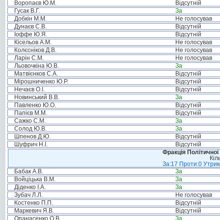
Воропаєв Ю.М.
Відсутній
Гусак В.Г.
За
Добкін М.М.
Не голосував
Дунаєв С.В.
Відсутній
Іоффе Ю.Я.
Відсутній
Кісельов А.М.
Не голосував
Колєсніков Д.В.
Не голосував
Ларін С.М.
Не голосував
Льовочкіна Ю.В.
За
Матвієнков С.А.
Відсутній
Мірошниченко Ю.Р.
Відсутній
Нечаєв О.І.
Відсутній
Новинський В.В.
За
Павленко Ю.О.
Відсутній
Папієв М.М.
Відсутній
Сажко С.М.
За
Солод Ю.В.
За
Шпенов Д.Ю.
Відсутній
Шуфрич Н.І.
Відсутній
Фракція Політичної
Кіл
За:17 Проти:0 Утрим
Бабак А.В.
За
Войціцька В.М.
За
Діденко І.А.
За
Зубач Л.Л.
Не голосував
Костенко П.П.
Відсутній
Маркевич Я.В.
Відсутній
Опанасенко О.В.
За