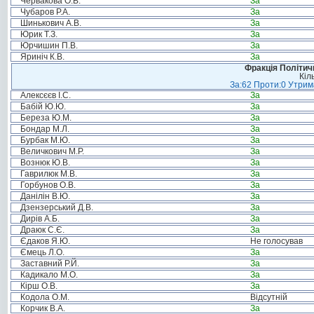
Червакова О.В.
За
Чубаров Р.А.
За
Шинькович А.В.
За
Юрик Т.З.
За
Юрчишин П.В.
За
Яриніч К.В.
За
Фракція Політи
Кіл
За:62 Проти:0 Утрима
Алексєєв І.С.
За
Бабій Ю.Ю.
За
Береза Ю.М.
За
Бондар М.Л.
За
Бурбак М.Ю.
За
Величкович М.Р.
За
Вознюк Ю.В.
За
Гаврилюк М.В.
За
Горбунов О.В.
За
Данілін В.Ю.
За
Дзензерський Д.В.
За
Дирів А.Б.
За
Драюк С.Є.
За
Єдаков Я.Ю.
Не голосував
Ємець Л.О.
За
Заставний Р.Й.
За
Кадикало М.О.
За
Кірш О.В.
За
Кодола О.М.
Відсутній
Корчик В.А.
За