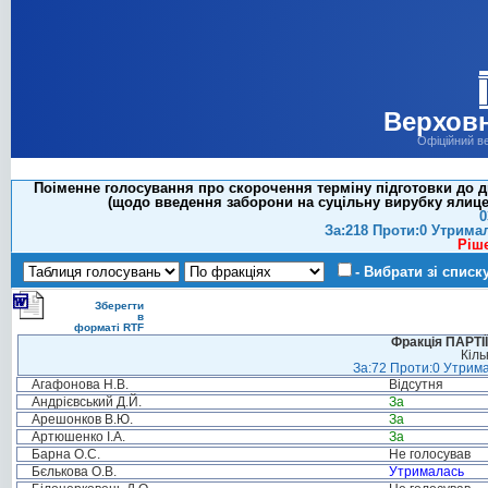
Верховн
Офіційний в
Поіменне голосування про скорочення терміну підготовки до д
(щодо введення заборони на суцільну вирубку ялицев
0
За:218 Проти:0 Утрима
Ріш
- Вибрати зі списк
Зберегти
в
форматі RTF
Фракція ПАРТ
Кіль
За:72 Проти:0 Утрима
Агафонова Н.В.
Відсутня
Андрієвський Д.Й.
За
Арешонков В.Ю.
За
Артюшенко І.А.
За
Барна О.С.
Не голосував
Бєлькова О.В.
Утрималась