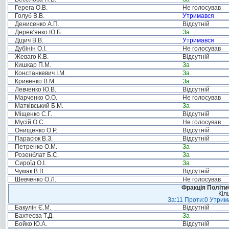
Герега О.В.
Не голосував
Голуб В.В.
Утримався
Денисенко А.П.
Відсутній
Дерев’янко Ю.Б.
За
Дідич В.В.
Утримався
Дубінін О.І.
Не голосував
Жеваго К.В.
Відсутній
Кишкар П.М.
За
Констанкевич І.М.
За
Кривенко В.М.
За
Левченко Ю.В.
Відсутній
Марченко О.О.
Не голосував
Матківський Б.М.
За
Міщенко С.Г.
Відсутній
Мусій О.С.
Не голосував
Онищенко О.Р.
Відсутній
Парасюк В.З.
Відсутній
Петренко О.М.
За
Розенблат Б.С.
За
Сироїд О.І.
За
Чумак В.В.
Відсутній
Шевченко О.Л.
Не голосував
Фракція Політич
Кіл
За:11 Проти:0 Утрима
Бакулін Є.М.
Відсутній
Бахтеєва Т.Д.
За
Бойко Ю.А.
Відсутній