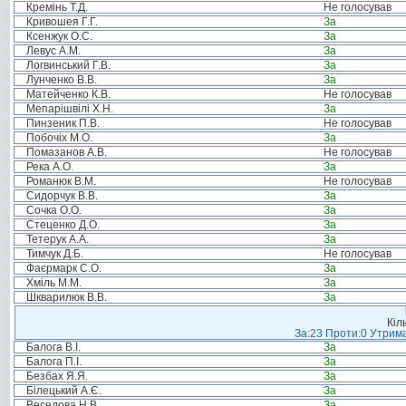
Кремінь Т.Д.
Не голосував
Кривошея Г.Г.
За
Ксенжук О.С.
За
Левус А.М.
За
Логвинський Г.В.
За
Лунченко В.В.
За
Матейченко К.В.
Не голосував
Мепарішвілі Х.Н.
За
Пинзеник П.В.
Не голосував
Побочіх М.О.
За
Помазанов А.В.
Не голосував
Река А.О.
За
Романюк В.М.
Не голосував
Сидорчук В.В.
За
Сочка О.О.
За
Стеценко Д.О.
За
Тетерук А.А.
За
Тимчук Д.Б.
Не голосував
Фаєрмарк С.О.
За
Хміль М.М.
За
Шкварилюк В.В.
За
Кіл
За:23 Проти:0 Утрима
Балога В.І.
За
Балога П.І.
За
Безбах Я.Я.
За
Білецький А.Є.
За
Веселова Н.В.
За