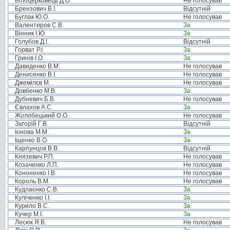
Білоцерковець Д.О.
Не голосував
Брензович В.І.
Відсутній
Буглак Ю.О.
Не голосував
Валентиров С.В.
За
Вінник І.Ю.
За
Голубов Д.І.
Відсутній
Горват Р.І.
За
Гринів І.О.
За
Давиденко В.М.
Не голосував
Денисенко В.І.
Не голосував
Джемілєв М. .
Не голосував
Довбенко М.В.
За
Дубневич Б.В.
Не голосував
Євлахов А.С.
За
Жолобецький О.О.
Не голосував
Загорій Г.В.
Відсутній
Іонова М.М.
За
Іщенко В.О.
За
Карпунцов В.В.
Відсутній
Князевич Р.П.
Не голосував
Козаченко Л.П.
Не голосував
Кононенко І.В.
Не голосував
Король В.М.
Не голосував
Кудлаєнко С.В.
За
Куліченко І.І.
За
Курило В.С.
За
Кучер М.І.
За
Лесюк Я.В.
Не голосував