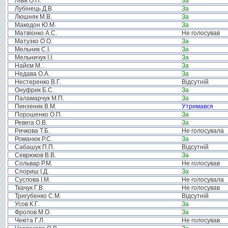
Лівік О.П.
За
Лубінець Д.В.
За
Люшняк М.В.
За
Македон Ю.М.
За
Матвієнко А.С.
Не голосував
Матузко О.О.
За
Мельник С.І.
За
Мельничук І.І.
За
Найєм М. .
За
Недава О.А.
За
Нестеренко В.Г.
Відсутній
Онуфрик Б.С.
За
Паламарчук М.П.
За
Пинзеник В.М.
Утримався
Порошенко О.П.
За
Ревега О.В.
За
Ричкова Т.Б.
Не голосувала
Романюк Р.С.
За
Сабашук П.П.
Відсутній
Севрюков В.В.
За
Сольвар Р.М.
Не голосував
Спориш І.Д.
За
Суслова І.М.
Не голосувала
Ткачук Г.В.
Не голосував
Тригубенко С.М.
Відсутній
Усов К.Г.
За
Фролов М.О.
За
Чекіта Г.Л.
Не голосував