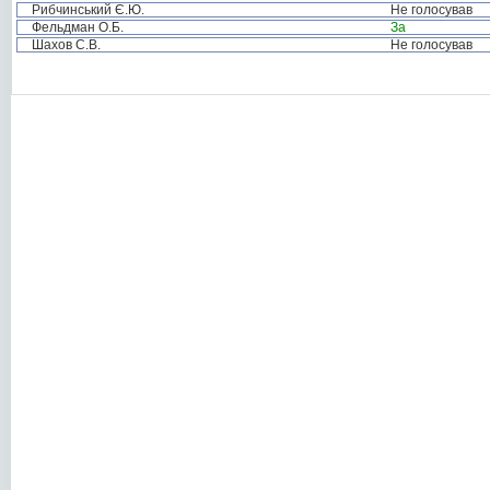
Рибчинський Є.Ю.
Не голосував
Фельдман О.Б.
За
Шахов С.В.
Не голосував