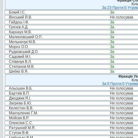
Фракція Соц
Кіл
За:23 Проти:0 Утрим
Бокий І.С.
За
Вінський Й.В.
Не голосував
Гайдош І.Ф.
За
Грязєв А.Д.
За
Карнаух М.В.
За
Малиновський О.П.
За
Мельничук М.В.
За
Мороз О.О.
За
Рудковський Д.О.
За
Садовий М.І.
За
Співачук В.Л.
За
Степанов М.В.
За
Шибко В.Я.
За
Фракція Ук
Кіл
За:0 Проти:0 Утрима
Альошин В.Б.
Не голосував
Бартків В.П.
Не голосував
Джоджик Я.І.
Не голосував
Загрева Б.Ю.
Не голосував
Келестин В.В.
Не голосував
Манчуленко Г.М.
Не голосував
Мойсик В.Р.
Не голосував
Олексіюк С.С.
Не голосував
Ратушний М.Я.
Не голосував
Ступак В.Ф.
Не голосував
Цибулько В.М.
Не голосував