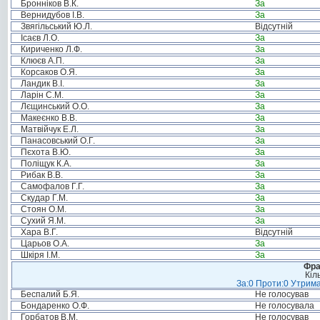
Бронніков В.К.
За
Вернидубов І.В.
За
Звягільський Ю.Л.
Відсутній
Ісаєв Л.О.
За
Кириченко Л.Ф.
За
Клюєв А.П.
За
Корсаков О.Я.
За
Ландик В.І.
За
Ларін С.М.
За
Лєщинський О.О.
За
Макеєнко В.В.
За
Матвійчук Е.Л.
За
Панасовський О.Г.
За
Пєхота В.Ю.
За
Поліщук К.А.
За
Рибак В.В.
За
Самофалов Г.Г.
За
Скудар Г.М.
За
Стоян О.М.
За
Сухий Я.М.
За
Хара В.Г.
Відсутній
Царьов О.А.
За
Шкіря І.М.
За
Фра
Кіл
За:0 Проти:0 Утрима
Беспалий Б.Я.
Не голосував
Бондаренко О.Ф.
Не голосувала
Горбатов В.М.
Не голосував