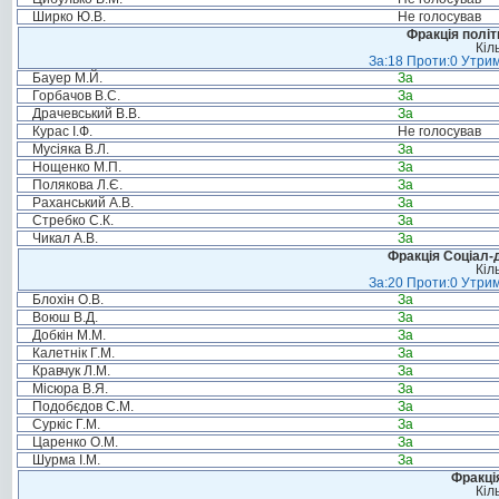
Ширко Ю.В.
Не голосував
Фракція політ
Кіл
За:18 Проти:0 Утрим
Бауер М.Й.
За
Горбачов В.С.
За
Драчевський В.В.
За
Курас І.Ф.
Не голосував
Мусіяка В.Л.
За
Нощенко М.П.
За
Полякова Л.Є.
За
Раханський А.В.
За
Стребко С.К.
За
Чикал А.В.
За
Фракція Соціал-д
Кіл
За:20 Проти:0 Утрим
Блохін О.В.
За
Воюш В.Д.
За
Добкін М.М.
За
Калетнік Г.М.
За
Кравчук Л.М.
За
Місюра В.Я.
За
Подобєдов С.М.
За
Суркіс Г.М.
За
Царенко О.М.
За
Шурма І.М.
За
Фракція
Кіл