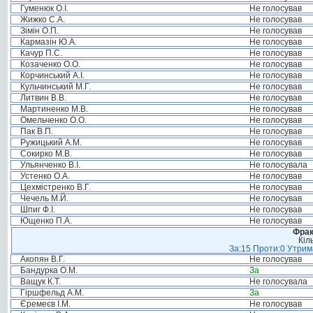
Гуменюк О.І.
Не голосував
Жижко С.А.
Не голосував
Зімін О.П.
Не голосував
Кармазін Ю.А.
Не голосував
Качур П.С.
Не голосував
Козаченко О.О.
Не голосував
Корчинський А.І.
Не голосував
Кульчинський М.Г.
Не голосував
Литвин В.В.
Не голосував
Мартиненко М.В.
Не голосував
Омельченко О.О.
Не голосував
Пак В.П.
Не голосував
Ружицький А.М.
Не голосував
Сокирко М.В.
Не голосував
Ульянченко В.І.
Не голосувала
Устенко О.А.
Не голосував
Цехмістренко В.Г.
Не голосував
Чечель М.Й.
Не голосував
Шпиг Ф.І.
Не голосував
Ющенко П.А.
Не голосував
Фрак
Кіл
За:15 Проти:0 Утрима
Акопян В.Г.
Не голосував
Бандурка О.М.
За
Ващук К.Т.
Не голосувала
Гіршфельд А.М.
За
Єремеєв І.М.
Не голосував