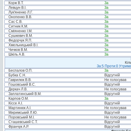
Корж В.Т.
За
Левцун В.І.
За
Лук'яненко Л.Г.
За
Онопенко В.В.
За
Сас С.В.
За
Ситник К.М.
За
Сміяненко І.М.
За
Сушкевич В.М.
За
Федорчук Я.П.
За
Хмельницький В.І.
За
Чичков В.М.
За
Шкіль А.В.
За
Кіл
За:5 Проти:0 Утрима
Беспалов О.П.
За
Бубка С.Н.
Відсутній
Гаврилюк В.В.
Не голосував
Гошовський В.С.
Відсутній
Деркач Л.В.
Не голосував
Заплатинський В.М.
Відсутній
Карпов О.М.
За
Кіссе А.І.
Відсутній
Мартинюк А.І.
Не голосував
Миримський Л.Ю.
Відсутній
Поровський М.І.
Не голосував
Сташевський С.Т.
Відсутній
Франчук А.Р.
Відсутній