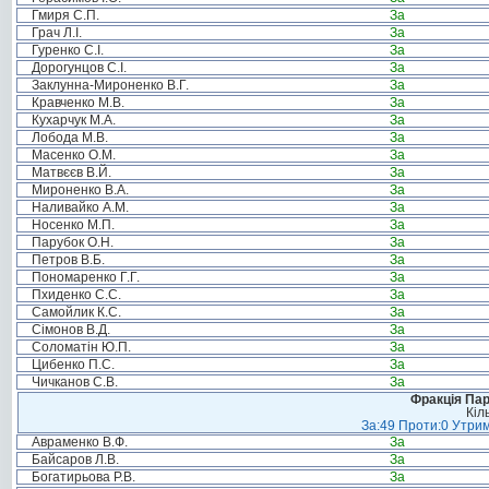
Гмиря С.П.
За
Грач Л.І.
За
Гуренко С.І.
За
Дорогунцов С.І.
За
Заклунна-Мироненко В.Г.
За
Кравченко М.В.
За
Кухарчук М.А.
За
Лобода М.В.
За
Масенко О.М.
За
Матвєєв В.Й.
За
Мироненко В.А.
За
Наливайко А.М.
За
Носенко М.П.
За
Парубок О.Н.
За
Петров В.Б.
За
Пономаренко Г.Г.
За
Пхиденко С.С.
За
Самойлик К.С.
За
Сімонов В.Д.
За
Соломатін Ю.П.
За
Цибенко П.С.
За
Чичканов С.В.
За
Фракція Парт
Кіл
За:49 Проти:0 Утрим
Авраменко В.Ф.
За
Байсаров Л.В.
За
Богатирьова Р.В.
За