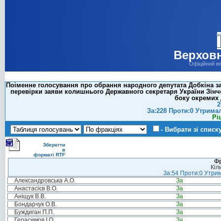
Верховн
Офіційний в
Поіменне голосування про обрання народного депутата Добкіна за
перевірки заяви колишнього Державного секретаря України Зінч
боку окремих 
2
За:228 Проти:0 Утрима
Рі
- Вибрати зі списк
Зберегти
в
форматі RTF
Фр
Кіл
За:54 Проти:0 Утрим
Александровська А.О.
За
Анастасієв В.О.
За
Аніщук В.В.
За
Бондарчук О.В.
За
Буждиган П.П.
За
Герасимов І.О.
За