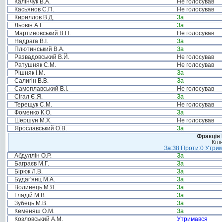
Калінчук В.А.
Не голосував
Касьянов С.П.
Не голосував
Кириллов В.Д.
За
Льовін А.І.
За
Мартиновський В.П.
Не голосував
Надрага В.І.
За
Плютинський В.А.
За
Развадовський В.Й.
Не голосував
Ратушняк С.М.
Не голосував
Рішняк І.М.
За
Салигін В.В.
За
Самоплавський В.І.
Не голосував
Сігал Є.Я.
За
Терещук С.М.
Не голосував
Фоменко К.О.
За
Шершун М.Х.
Не голосував
Ярославський О.В.
За
Фракція
Кіл
За:38 Проти:0 Утрим
Абдуллін О.Р.
За
Баграєв М.Г.
За
Бірюк Л.В.
За
Будаг'янц М.А.
За
Волинець М.Я.
За
Гладій М.В.
За
Зубець М.В.
За
Кеменяш О.М.
За
Козловський А.М.
Утримався