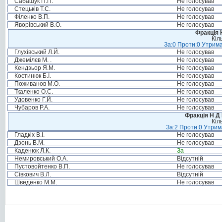
Сабашук П.П.
Не голосував
Стецьків Т.С.
Не голосував
Філенко В.П.
Не голосував
Яворівський В.О.
Не голосував
Фракція 
Кіл
За:0 Проти:0 Утрима
Глухівський Л.Й.
Не голосував
Джемілєв М. .
Не голосував
Кендзьор Я.М.
Не голосував
Костинюк Б.І.
Не голосував
Поживанов М.О.
Не голосував
Ткаленко О.С.
Не голосував
Удовенко Г.Й.
Не голосував
Чубаров Р.А.
Не голосував
Фракція Н Д 
Кіл
За:2 Проти:0 Утрим
Гладкіх В.І.
Не голосував
Дзонь В.М.
Не голосував
Каденюк Л.К.
За
Немировський О.А.
Відсутній
Пустовойтенко В.П.
Не голосував
Сівкович В.Л.
Відсутній
Шведенко М.М.
Не голосував