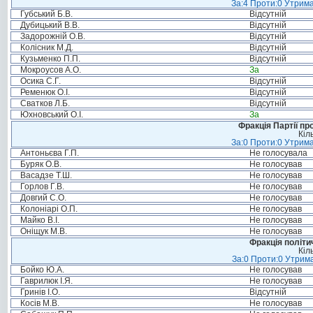
За:4 Проти:0 Утрима
Губський Б.В.
Відсутній
Дубицький В.В.
Відсутній
Задорожній О.В.
Відсутній
Колісник М.Д.
Відсутній
Кузьменко П.П.
Відсутній
Мокроусов А.О.
За
Осика С.Г.
Відсутній
Ременюк О.І.
Відсутній
Сватков Л.Б.
Відсутній
Юхновський О.І.
За
Фракція Партії пр
Кіл
За:0 Проти:0 Утрима
Антоньєва Г.П.
Не голосувала
Буряк О.В.
Не голосував
Васадзе Т.Ш.
Не голосував
Горлов Г.В.
Не голосував
Довгий С.О.
Не голосував
Колоніарі О.П.
Не голосував
Майко В.І.
Не голосував
Оніщук М.В.
Не голосував
Фракція політи
Кіл
За:0 Проти:0 Утрима
Бойко Ю.А.
Не голосував
Гаврилюк І.Я.
Не голосував
Гринів І.О.
Відсутній
Косів М.В.
Не голосував