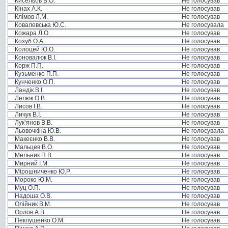
Кисельов В.О.
Не голосував
Кінах А.К.
Не голосував
Клімов Л.М.
Не голосував
Ковалевська Ю.С.
Не голосувала
Кожара Л.О.
Не голосував
Козуб О.А.
Не голосував
Колоцей Ю.О.
Не голосував
Коновалюк В.І.
Не голосував
Корж П.П.
Не голосував
Кузьменко П.П.
Не голосував
Кунченко О.П.
Не голосував
Ландік В.І.
Не голосував
Лелюк О.В.
Не голосував
Лисов І.В.
Не голосував
Личук В.І.
Не голосував
Лук’янов В.В.
Не голосував
Льовочкіна Ю.В.
Не голосувала
Макеєнко В.В.
Не голосував
Мальцев В.О.
Не голосував
Мельник П.В.
Не голосував
Мирний І.М.
Не голосував
Мірошниченко Ю.Р.
Не голосував
Мороко Ю.М.
Не голосував
Муц О.П.
Не голосував
Надоша О.В.
Не голосував
Олійник В.М.
Не голосував
Орлов А.В.
Не голосував
Пеклушенко О.М.
Не голосував