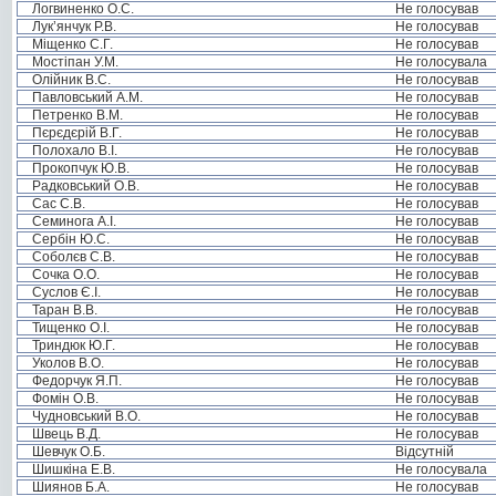
Логвиненко О.С.
Не голосував
Лук’янчук Р.В.
Не голосував
Міщенко С.Г.
Не голосував
Мостіпан У.М.
Не голосувала
Олійник В.С.
Не голосував
Павловський А.М.
Не голосував
Петренко В.М.
Не голосував
Пєрєдєрій В.Г.
Не голосував
Полохало В.І.
Не голосував
Прокопчук Ю.В.
Не голосував
Радковський О.В.
Не голосував
Сас С.В.
Не голосував
Семинога А.І.
Не голосував
Сербін Ю.С.
Не голосував
Соболєв С.В.
Не голосував
Сочка О.О.
Не голосував
Суслов Є.І.
Не голосував
Таран В.В.
Не голосував
Тищенко О.І.
Не голосував
Триндюк Ю.Г.
Не голосував
Уколов В.О.
Не голосував
Федорчук Я.П.
Не голосував
Фомін О.В.
Не голосував
Чудновський В.О.
Не голосував
Швець В.Д.
Не голосував
Шевчук О.Б.
Відсутній
Шишкіна Е.В.
Не голосувала
Шиянов Б.А.
Не голосував