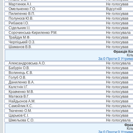
Мартинюк А.І.
Не голосував
Омельченко Г.О.
Відсутній
Пилипенко В.П.
Не голосував
Полунєєв Ю.В.
Не голосував
Рибаков І.О.
Не голосував
Сідельник І.І.
Не голосував
Сорочинська-Кириленко Р.М.
Не голосувала
Трайдук М.Ф.
Не голосував
Черпіцький О.З.
Не голосував
Шаманов В.В.
Не голосував
Фракція Ком
Кіл
За:0 Проти:0 Утрима
Александровська А.О.
Не голосувала
Бабурін О.В.
Не голосував
Волинець Є.В.
Не голосував
Голуб О.В.
Не голосував
Даниленко В.А.
Не голосував
Калєтнік І.Г.
Не голосував
Кравченко М.В.
Не голосував
Матвєєв В.Г.
Не голосував
Найдьонов А.М.
Не голосував
Самойлик К.С.
Не голосувала
Ткаченко О.М.
Не голосував
Царьков Є.І.
Не голосував
Шмельова С.О.
Не голосувала
Фрак
Кіл
За:0 Проти:0 Утрима