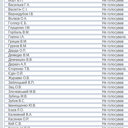
Борт В.П.
Не голосував
Васильєв Г.А.
Не голосував
Васютін С.І.
Не голосував
Вернидубов І.В.
Не голосував
Волков О.А.
Не голосував
Гєллєр Є.Б.
Не голосував
Глущенко І.М.
Не голосував
Горбаль В.М.
Не голосував
Горіна І.А.
Не голосувала
Грицак В.М.
Не голосував
Гуреєв В.М.
Не голосував
Дарда О.П.
Не голосував
Демидко В.М.
Не голосував
Демчишен В.В.
Не голосував
Деркач А.Л.
Не голосував
Єгоренко Т.В.
Не голосувала
Єдін О.Й.
Не голосував
Журавко О.В.
Не голосував
Заблоцький В.П.
Не голосував
Зац О.В.
Не голосував
Злочевський М.В.
Не голосував
Зубець М.В.
Не голосував
Зубов В.С.
Не голосував
Іванющенко Ю.В.
Не голосував
Ісаєв Л.О.
Не голосував
Калюжний В.А.
Не голосував
Касянюк О.Р.
Не голосував
Кий С.В.
Не голосував