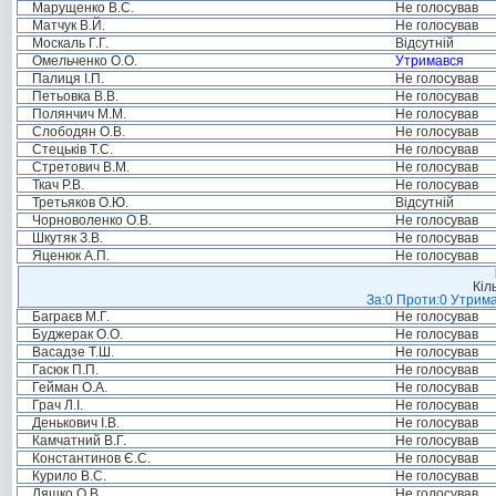
Марущенко В.С.
Не голосував
Матчук В.Й.
Не голосував
Москаль Г.Г.
Відсутній
Омельченко О.О.
Утримався
Палиця І.П.
Не голосував
Петьовка В.В.
Не голосував
Полянчич М.М.
Не голосував
Слободян О.В.
Не голосував
Стецьків Т.С.
Не голосував
Стретович В.М.
Не голосував
Ткач Р.В.
Не голосував
Третьяков О.Ю.
Відсутній
Чорноволенко О.В.
Не голосував
Шкутяк З.В.
Не голосував
Яценюк А.П.
Не голосував
Кіл
За:0 Проти:0 Утрима
Баграєв М.Г.
Не голосував
Буджерак О.О.
Не голосував
Васадзе Т.Ш.
Не голосував
Гасюк П.П.
Не голосував
Гейман О.А.
Не голосував
Грач Л.І.
Не голосував
Денькович І.В.
Не голосував
Камчатний В.Г.
Не голосував
Константинов Є.С.
Не голосував
Курило В.С.
Не голосував
Ляшко О.В.
Не голосував