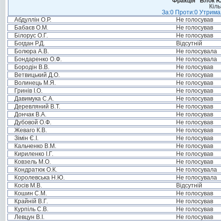
Фракція “Блок Ю
Кіль
За:0 Проти:0 Утримал
Абдуллін О.Р.
Не голосував
Бабаєв О.М.
Не голосував
Білорус О.Г.
Не голосував
Богдан Р.Д.
Відсутній
Болюра А.В.
Не голосувала
Бондаренко О.Ф.
Не голосувала
Бородін В.В.
Не голосував
Ветвицький Д.О.
Не голосував
Волинець М.Я.
Не голосував
Гринів І.О.
Не голосував
Давимука С.А.
Не голосував
Деревляний В.Т.
Не голосував
Дончак В.А.
Не голосував
Дубовой О.Ф.
Не голосував
Жеваго К.В.
Не голосував
Зімін Є.І.
Не голосував
Кальченко В.М.
Не голосував
Кириленко І.Г.
Не голосував
Ковзель М.О.
Не голосував
Кондратюк О.К.
Не голосувала
Королевська Н.Ю.
Не голосувала
Косів М.В.
Відсутній
Кошин С.М.
Не голосував
Крайній В.Г.
Не голосував
Курпіль С.В.
Не голосував
Левцун В.І.
Не голосував