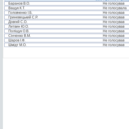
Баранов В.О.
Не голосував
Ващук К.Т.
Не голосувала
Головченко І.Б.
Не голосував
Гриневецький С.Р.
Не голосував
Довгий С.О.
Не голосував
Литвин Ю.О.
Не голосував
Поліщук О.В.
Не голосував
Сінченко В.М.
Не голосував
Шаров І.Ф.
Не голосував
Шмідт М.О.
Не голосував