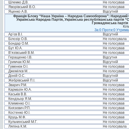
Шлемко Д.В.
Не голосував
Яворівський В.О.
Не голосував
Яценко А.В.
Відсутній
Фракція Блоку “Наша Україна – Народна Самооборона”: Народний Со
Українська Народна Партія, Українська республіканська партія “
Громадянська партія 
Кіл
За:0 Проти:0 Утримал
Ар’єв В.І.
Відсутній
Білозір О.В.
Не голосувала
Бондар О.М.
Не голосував
Бут Ю.А.
Не голосував
В’язівський В.М.
Не голосував
Геращенко І.В.
Відсутня
Гримчак Ю.М.
Відсутній
Гуменюк О.І.
Не голосував
Джемілєв М. .
Не голосував
Доній О.С.
Відсутній
Жебрівський П.І.
Відсутній
Зварич Р.М.
Не голосував
Кармазін Ю.А.
Не голосував
Каськів В.В.
Не голосував
Кендзьор Я.М.
Не голосував
Клименко О.І.
Не голосував
Князевич Р.П.
Не голосував
Костенко Ю.І.
Не голосував
Круць М.Ф.
Не голосував
Кульчинський М.Г.
Не голосував
Ляпіна К.М.
Не голосувала