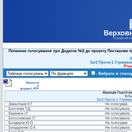
Верховн
Офіційний в
Поіменне голосування про Додаток №2 до проекту Постанови пр
0
За:0 Проти:1 Утримал
Ріш
- Вибрати зі списк
Зберегти
в
форматі RTF
Фракція Партії р
Кіль
За:0 Проти:1 Утримал
Аркаллаєв Н.Г.
Не голосував
Бахтеєва Т.Д.
Не голосувала
Бережна І.Г.
Не голосувала
Богословська І.Г.
Не голосувала
Болдирєв Ю.О.
Не голосував
Бондаренко О.А.
Не голосувала