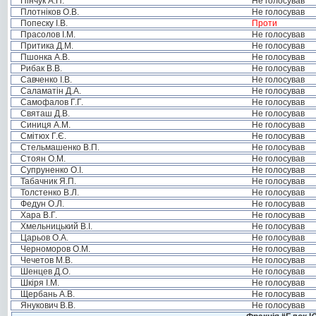
Пінчук А.П.
Не голосував
Плотніков О.В.
Не голосував
Попеску І.В.
Проти
Прасолов І.М.
Не голосував
Притика Д.М.
Не голосував
Пшонка А.В.
Не голосував
Рибак В.В.
Не голосував
Савченко І.В.
Не голосував
Саламатін Д.А.
Не голосував
Самофалов Г.Г.
Не голосував
Святаш Д.В.
Не голосував
Синиця А.М.
Не голосував
Смітюх Г.Є.
Не голосував
Стельмашенко В.П.
Не голосував
Стоян О.М.
Не голосував
Супруненко О.І.
Не голосував
Табачник Я.П.
Не голосував
Толстенко В.Л.
Не голосував
Федун О.Л.
Не голосував
Хара В.Г.
Не голосував
Хмельницький В.І.
Не голосував
Царьов О.А.
Не голосував
Черноморов О.М.
Не голосував
Чечетов М.В.
Не голосував
Шенцев Д.О.
Не голосував
Шкіря І.М.
Не голосував
Щербань А.В.
Не голосував
Янукович В.В.
Не голосував