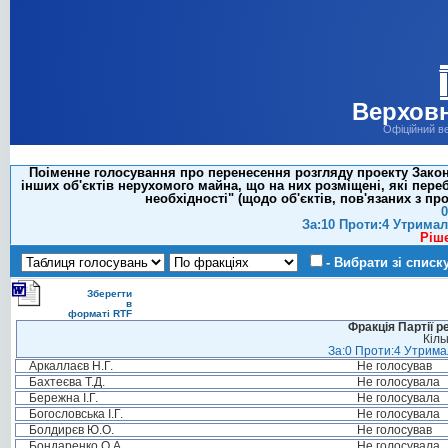
Верховн
Офіційний в
Поіменне голосування про перенесення розгляду проекту Закон
інших об'єктів нерухомого майна, що на них розміщені, які пере
необхідності" (щодо об'єктів, пов'язаних з п
0
За:10 Проти:4 Утримал
Ріш
- Вибрати зі списк
Зберегти
в
форматі RTF
Фракція Партії р
Кіль
За:0 Проти:4 Утримал
Аркаллаєв Н.Г.
Не голосував
Бахтеєва Т.Д.
Не голосувала
Бережна І.Г.
Не голосувала
Богословська І.Г.
Не голосувала
Болдирєв Ю.О.
Не голосував
Бондаренко О.А.
Не голосувала