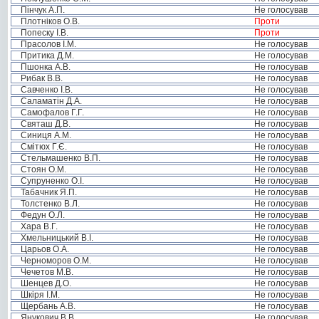
Пінчук А.П.
Не голосував
Плотніков О.В.
Проти
Попеску І.В.
Проти
Прасолов І.М.
Не голосував
Притика Д.М.
Не голосував
Пшонка А.В.
Не голосував
Рибак В.В.
Не голосував
Савченко І.В.
Не голосував
Саламатін Д.А.
Не голосував
Самофалов Г.Г.
Не голосував
Святаш Д.В.
Не голосував
Синиця А.М.
Не голосував
Смітюх Г.Є.
Не голосував
Стельмашенко В.П.
Не голосував
Стоян О.М.
Не голосував
Супруненко О.І.
Не голосував
Табачник Я.П.
Не голосував
Толстенко В.Л.
Не голосував
Федун О.Л.
Не голосував
Хара В.Г.
Не голосував
Хмельницький В.І.
Не голосував
Царьов О.А.
Не голосував
Черноморов О.М.
Не голосував
Чечетов М.В.
Не голосував
Шенцев Д.О.
Не голосував
Шкіря І.М.
Не голосував
Щербань А.В.
Не голосував
Янукович В.В.
Не голосував