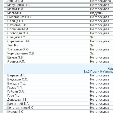
Ляпіна К.М.
Не голосувала
Марущенко В.С.
Не голосував
Матчук В.Й.
Не голосував
Москаль Г.Г.
Відсутній
Омельченко О.О.
Не голосував
Палиця І.П.
Не голосував
Петьовка В.В.
Не голосував
Полянчич М.М.
Не голосував
Слободян О.В.
Не голосував
Стецьків Т.С.
За
Стретович В.М.
Не голосував
Ткач Р.В.
За
Третьяков О.Ю.
Не голосував
Чорноволенко О.В.
За
Шкутяк З.В.
Не голосував
Яценюк А.П.
Не голосував
Кіл
За:0 Проти:0 Утрима
Баграєв М.Г.
Не голосував
Буджерак О.О.
Не голосував
Васадзе Т.Ш.
Не голосував
Гасюк П.П.
Не голосував
Гейман О.А.
Не голосував
Грач Л.І.
Не голосував
Денькович І.В.
Не голосував
Камчатний В.Г.
Не голосував
Константинов Є.С.
Не голосував
Курило В.С.
Не голосував