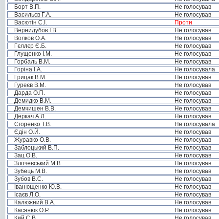
Борт В.П.
Не голосував
Васильєв Г.А.
Не голосував
Васютін С.І.
Проти
Вернидубов І.В.
Не голосував
Волков О.А.
Не голосував
Гєллєр Є.Б.
Не голосував
Глущенко І.М.
Не голосував
Горбаль В.М.
Не голосував
Горіна І.А.
Не голосувала
Грицак В.М.
Не голосував
Гуреєв В.М.
Не голосував
Дарда О.П.
Не голосував
Демидко В.М.
Не голосував
Демчишен В.В.
Не голосував
Деркач А.Л.
Не голосував
Єгоренко Т.В.
Не голосувала
Єдін О.Й.
Не голосував
Журавко О.В.
Не голосував
Заблоцький В.П.
Не голосував
Зац О.В.
Не голосував
Злочевський М.В.
Не голосував
Зубець М.В.
Не голосував
Зубов В.С.
Не голосував
Іванющенко Ю.В.
Не голосував
Ісаєв Л.О.
Не голосував
Калюжний В.А.
Не голосував
Касянюк О.Р.
Не голосував
Кий С.В.
Не голосував