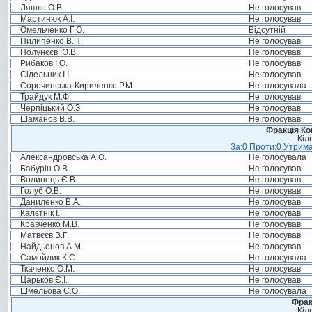
Ляшко О.В.
Не голосував
Мартинюк А.І.
Не голосував
Омельченко Г.О.
Відсутній
Пилипенко В.П.
Не голосував
Полунєєв Ю.В.
Не голосував
Рибаков І.О.
Не голосував
Сідельник І.І.
Не голосував
Сорочинська-Кириленко Р.М.
Не голосувала
Трайдук М.Ф.
Не голосував
Черпіцький О.З.
Не голосував
Шаманов В.В.
Не голосував
Фракція Ком
Кіл
За:0 Проти:0 Утрима
Александровська А.О.
Не голосувала
Бабурін О.В.
Не голосував
Волинець Є.В.
Не голосував
Голуб О.В.
Не голосував
Даниленко В.А.
Не голосував
Калєтнік І.Г.
Не голосував
Кравченко М.В.
Не голосував
Матвєєв В.Г.
Не голосував
Найдьонов А.М.
Не голосував
Самойлик К.С.
Не голосувала
Ткаченко О.М.
Не голосував
Царьков Є.І.
Не голосував
Шмельова С.О.
Не голосувала
Фрак
Кіл