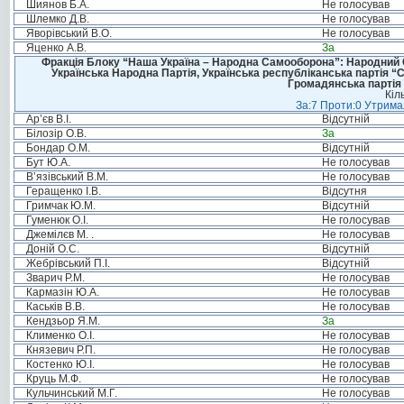
Шиянов Б.А.
Не голосував
Шлемко Д.В.
Не голосував
Яворівський В.О.
Не голосував
Яценко А.В.
За
Фракція Блоку “Наша Україна – Народна Самооборона”: Народний Со
Українська Народна Партія, Українська республіканська партія “
Громадянська партія 
Кіл
За:7 Проти:0 Утримал
Ар’єв В.І.
Відсутній
Білозір О.В.
За
Бондар О.М.
Відсутній
Бут Ю.А.
Не голосував
В’язівський В.М.
Не голосував
Геращенко І.В.
Відсутня
Гримчак Ю.М.
Відсутній
Гуменюк О.І.
Не голосував
Джемілєв М. .
Не голосував
Доній О.С.
Відсутній
Жебрівський П.І.
Відсутній
Зварич Р.М.
Не голосував
Кармазін Ю.А.
Не голосував
Каськів В.В.
Не голосував
Кендзьор Я.М.
За
Клименко О.І.
Не голосував
Князевич Р.П.
Не голосував
Костенко Ю.І.
Не голосував
Круць М.Ф.
Не голосував
Кульчинський М.Г.
Не голосував