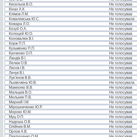
Кисельов В.О.
Не голосував
Кінах А.К.
Не голосував
Клімов Л.М.
Не голосував
Ковалевська Ю.С.
Не голосувала
Кожара Л.О.
Не голосував
Козуб О.А.
Не голосував
Колоцей Ю.О.
Не голосував
Коновалюк В.І.
Не голосував
Корж П.П.
Не голосував
Кузьменко П.П.
Не голосував
Кунченко О.П.
Не голосував
Ландік В.І.
Не голосував
Лелюк О.В.
Не голосував
Лисов І.В.
Не голосував
Личук В.І.
Не голосував
Лук’янов В.В.
Не голосував
Льовочкіна Ю.В.
Не голосувала
Макеєнко В.В.
Не голосував
Мальцев В.О.
Не голосував
Мельник П.В.
Не голосував
Мирний І.М.
Не голосував
Мірошниченко Ю.Р.
Не голосував
Мороко Ю.М.
Не голосував
Муц О.П.
Не голосував
Надоша О.В.
Не голосував
Олійник В.М.
Не голосував
Орлов А.В.
Не голосував
Пеклушенко О.М.
Не голосував