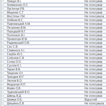
Левцун В.І.
Не голосував
Логвиненко О.С.
Не голосував
Лук’янчук Р.В.
Не голосував
Міщенко С.Г.
Не голосував
Мостіпан У.М.
Не голосувала
Олійник В.С.
Не голосував
Павловський А.М.
Не голосував
Петренко В.М.
Не голосував
Пєрєдєрій В.Г.
Не голосував
Полохало В.І.
Не голосував
Прокопчук Ю.В.
Не голосував
Радковський О.В.
Не голосував
Сас С.В.
Не голосував
Семинога А.І.
Не голосував
Сербін Ю.С.
Не голосував
Соболєв С.В.
Не голосував
Сочка О.О.
Не голосував
Суслов Є.І.
Не голосував
Таран В.В.
Не голосував
Тищенко О.І.
Не голосував
Триндюк Ю.Г.
Не голосував
Уколов В.О.
Не голосував
Федорчук Я.П.
Не голосував
Фомін О.В.
Не голосував
Чудновський В.О.
Не голосував
Швець В.Д.
Не голосував
Шевчук О.Б.
Відсутній
Шишкіна Е.В.
Не голосувала