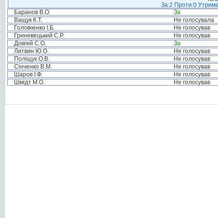
За:2 Проти:0 Утрима
Баранов В.О.
За
Ващук К.Т.
Не голосувала
Головченко І.Б.
Не голосував
Гриневецький С.Р.
Не голосував
Довгий С.О.
За
Литвин Ю.О.
Не голосував
Поліщук О.В.
Не голосував
Сінченко В.М.
Не голосував
Шаров І.Ф.
Не голосував
Шмідт М.О.
Не голосував