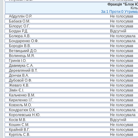
Фракція “Блок Ю
Кіль
За:1 Проти:0 Утримал
Абдуллін О.Р.
Не голосував
Бабаєв О.М.
Не голосував
Білорус О.Г.
Не голосував
Богдан Р.Д.
Відсутній
Болюра А.В.
Не голосувала
Бондаренко О.Ф.
Не голосувала
Бородін В.В.
Не голосував
Ветвицький Д.О.
Не голосував
Волинець М.Я.
Не голосував
Гринів І.О.
Не голосував
Давимука С.А.
Не голосував
Деревляний В.Т.
Не голосував
Дончак В.А.
Не голосував
Дубовой О.Ф.
Не голосував
Жеваго К.В.
Не голосував
Зімін Є.І.
Не голосував
Кальченко В.М.
Не голосував
Кириленко І.Г.
Не голосував
Ковзель М.О.
Не голосував
Кондратюк О.К.
Не голосувала
Королевська Н.Ю.
Не голосувала
Косів М.В.
Відсутній
Кошин С.М.
Не голосував
Крайній В.Г.
Не голосував
Курпіль С.В.
Не голосував