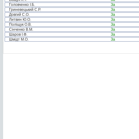
Головченко І.Б.
За
Гриневецький С.Р.
За
Довгий С.О.
За
Литвин Ю.О.
За
Поліщук О.В.
За
Сінченко В.М.
За
Шаров І.Ф.
За
Шмідт М.О.
За