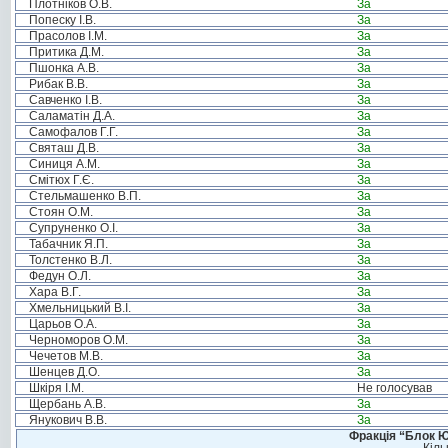
Плотніков О.В.
За
Попеску І.В.
За
Прасолов І.М.
За
Притика Д.М.
За
Пшонка А.В.
За
Рибак В.В.
За
Савченко І.В.
За
Саламатін Д.А.
За
Самофалов Г.Г.
За
Святаш Д.В.
За
Синиця А.М.
За
Смітюх Г.Є.
За
Стельмашенко В.П.
За
Стоян О.М.
За
Супруненко О.І.
За
Табачник Я.П.
За
Толстенко В.Л.
За
Федун О.Л.
За
Хара В.Г.
За
Хмельницький В.І.
За
Царьов О.А.
За
Черноморов О.М.
За
Чечетов М.В.
За
Шенцев Д.О.
За
Шкіря І.М.
Не голосував
Щербань А.В.
За
Янукович В.В.
За
Фракція “Блок Ю