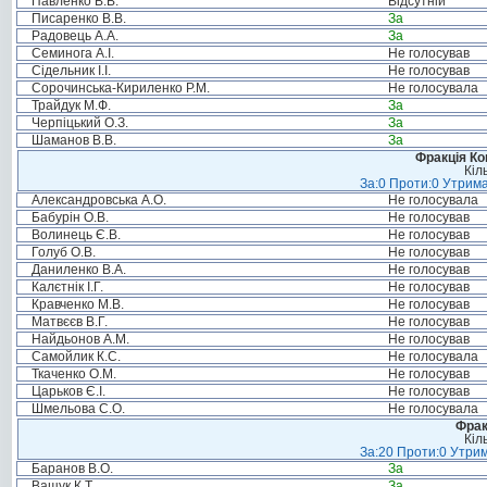
Павленко В.В.
Відсутній
Писаренко В.В.
За
Радовець А.А.
За
Семинога А.І.
Не голосував
Сідельник І.І.
Не голосував
Сорочинська-Кириленко Р.М.
Не голосувала
Трайдук М.Ф.
За
Черпіцький О.З.
За
Шаманов В.В.
За
Фракція Ком
Кіл
За:0 Проти:0 Утрима
Александровська А.О.
Не голосувала
Бабурін О.В.
Не голосував
Волинець Є.В.
Не голосував
Голуб О.В.
Не голосував
Даниленко В.А.
Не голосував
Калєтнік І.Г.
Не голосував
Кравченко М.В.
Не голосував
Матвєєв В.Г.
Не голосував
Найдьонов А.М.
Не голосував
Самойлик К.С.
Не голосувала
Ткаченко О.М.
Не голосував
Царьков Є.І.
Не голосував
Шмельова С.О.
Не голосувала
Фрак
Кіл
За:20 Проти:0 Утрим
Баранов В.О.
За
Ващук К.Т.
За