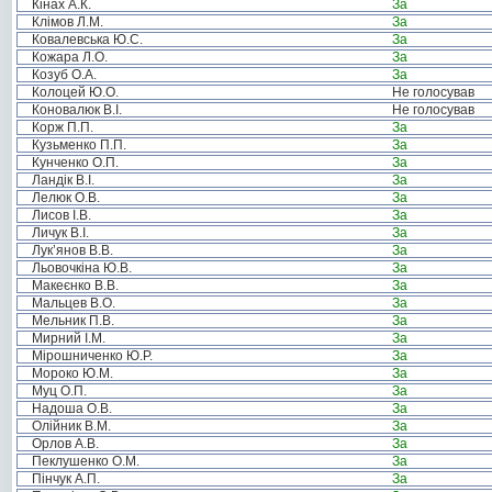
Кінах А.К.
За
Клімов Л.М.
За
Ковалевська Ю.С.
За
Кожара Л.О.
За
Козуб О.А.
За
Колоцей Ю.О.
Не голосував
Коновалюк В.І.
Не голосував
Корж П.П.
За
Кузьменко П.П.
За
Кунченко О.П.
За
Ландік В.І.
За
Лелюк О.В.
За
Лисов І.В.
За
Личук В.І.
За
Лук’янов В.В.
За
Льовочкіна Ю.В.
За
Макеєнко В.В.
За
Мальцев В.О.
За
Мельник П.В.
За
Мирний І.М.
За
Мірошниченко Ю.Р.
За
Мороко Ю.М.
За
Муц О.П.
За
Надоша О.В.
За
Олійник В.М.
За
Орлов А.В.
За
Пеклушенко О.М.
За
Пінчук А.П.
За