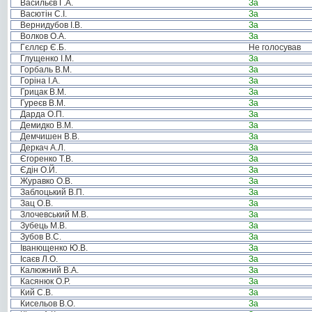
Васильєв Г.А.
За
Васютін С.І.
За
Вернидубов І.В.
За
Волков О.А.
За
Гєллєр Є.Б.
Не голосував
Глущенко І.М.
За
Горбаль В.М.
За
Горіна І.А.
За
Грицак В.М.
За
Гуреєв В.М.
За
Дарда О.П.
За
Демидко В.М.
За
Демчишен В.В.
За
Деркач А.Л.
За
Єгоренко Т.В.
За
Єдін О.Й.
За
Журавко О.В.
За
Заблоцький В.П.
За
Зац О.В.
За
Злочевський М.В.
За
Зубець М.В.
За
Зубов В.С.
За
Іванющенко Ю.В.
За
Ісаєв Л.О.
За
Калюжний В.А.
За
Касянюк О.Р.
За
Кий С.В.
За
Кисельов В.О.
За