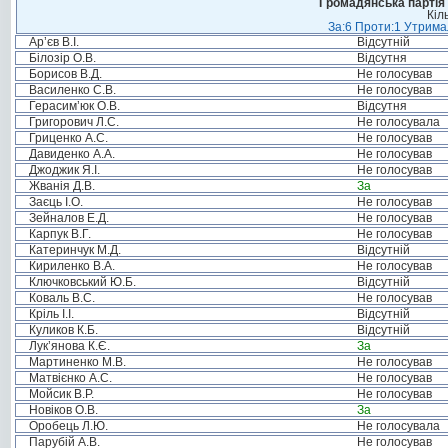
Громадянська партія 
Кіл
За:6 Проти:1 Утримал
Ар’єв В.І.
Відсутній
Білозір О.В.
Відсутня
Борисов В.Д.
Не голосував
Василенко С.В.
Не голосував
Герасим’юк О.В.
Відсутня
Григорович Л.С.
Не голосувала
Гриценко А.С.
Не голосував
Давиденко А.А.
Не голосував
Джоджик Я.І.
Не голосував
Жванія Д.В.
За
Заєць І.О.
Не голосував
Зейналов Е.Д.
Не голосував
Карпук В.Г.
Не голосував
Катеринчук М.Д.
Відсутній
Кириленко В.А.
Не голосував
Ключковський Ю.Б.
Відсутній
Коваль В.С.
Не голосував
Кріль І.І.
Відсутній
Куликов К.Б.
Відсутній
Лук’янова К.Є.
За
Мартиненко М.В.
Не голосував
Матвієнко А.С.
Не голосував
Мойсик В.Р.
Не голосував
Новіков О.В.
За
Оробець Л.Ю.
Не голосувала
Парубій А.В.
Не голосував