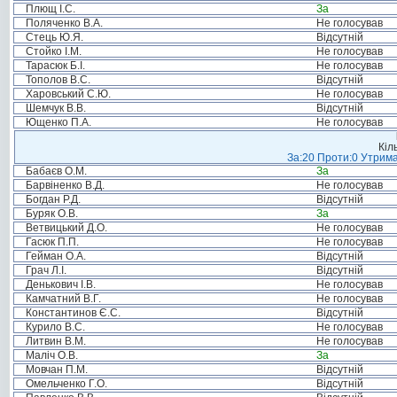
Плющ І.С.
За
Поляченко В.А.
Не голосував
Стець Ю.Я.
Відсутній
Стойко І.М.
Не голосував
Тарасюк Б.І.
Не голосував
Тополов В.С.
Відсутній
Харовський С.Ю.
Не голосував
Шемчук В.В.
Відсутній
Ющенко П.А.
Не голосував
Кіл
За:20 Проти:0 Утрима
Бабаєв О.М.
За
Барвіненко В.Д.
Не голосував
Богдан Р.Д.
Відсутній
Буряк О.В.
За
Ветвицький Д.О.
Не голосував
Гасюк П.П.
Не голосував
Гейман О.А.
Відсутній
Грач Л.І.
Відсутній
Денькович І.В.
Не голосував
Камчатний В.Г.
Не голосував
Константинов Є.С.
Відсутній
Курило В.С.
Не голосував
Литвин В.М.
Не голосував
Маліч О.В.
За
Мовчан П.М.
Відсутній
Омельченко Г.О.
Відсутній