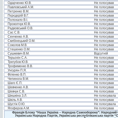
Одарченко Ю.В.
Не голосував
Павловський А.М.
Не голосував
Петренко В.М.
Не голосував
Пєрєдєрій В.Г.
Не голосував
Полохало В.І.
Не голосував
Прокопчук Ю.В.
Не голосував
Радковський О.В.
Не голосував
Сас С.В.
Не голосував
Сенченко А.В.
Не голосував
Скибінецький О.М.
Не голосував
Соколов М.В.
Не голосував
Стешенко О.М.
Не голосував
Сушкевич В.М.
Відсутній
Терьохін С.А.
Не голосував
Трегубов Ю.В.
Не голосував
Трофименко В.В.
Не голосував
Унгурян П.Я.
Не голосував
Філенко В.П.
Не голосував
Чепинога В.М.
Не голосував
Шаго Є.П.
Не голосував
Шевченко А.В.
Не голосував
Шевчук С.В.
Не голосував
Шишкіна З.Л.
Не голосувала
Шкіль А.В.
Не голосував
Шустік О.Ю.
Не голосувала
Ягоферов А.М.
Не голосував
Фракція Блоку “Наша Україна – Народна Самооборона”: Народний Со
Українська Народна Партія, Українська республіканська партія “