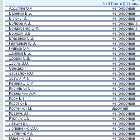
Кіль
За:0 Проти:0 Утримал
Абдуллін О.Р.
Не голосував
Бабенко В.Б.
Не голосував
Бірюк Л.В.
Не голосував
Болюра А.В.
Не голосувала
Бондаренко О.Ф.
Не голосувала
Бородін В.В.
Не голосував
Власенко С.В.
Не голосував
Гнаткевич Ю.В.
Не голосував
Гудима О.М.
Не голосував
Данілов В.Б.
Не голосував
Добряк Є.Д.
Не голосував
Дубіль В.О.
Не голосував
Єресько І.Г.
Не голосував
Забзалюк Р.О.
Не голосував
Зозуля Р.П.
Не голосував
Кеменяш О.М.
Не голосував
Кирильчук Є.І.
Не голосував
Кожем’якін А.А.
Не голосував
Корж В.Т.
Не голосував
Коротюк В.І.
Не голосував
Костенко П.І.
Відсутній
Кравчук В.П.
Не голосував
Курпіль С.В.
Не голосував
Левцун В.І.
Не голосував
Логвиненко О.С.
Не голосував
Лук’янчук Р.В.
Не голосував
Міщенко С.Г.
Не голосував