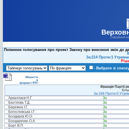
Верховн
Офіційний в
Поіменне голосування про проект Закону про внесення змін до дея
0
За:214 Проти:1 Утрима
Ріш
- Вибрати зі списк
Зберегти
в
форматі RTF
Фракція Партії р
Кіль
За:168 Проти:0 Утрим
Аркаллаєв Н.Г.
За
Бахтеєва Т.Д.
За
Бережна І.Г.
За
Богословська І.Г.
За
Болдирєв Ю.О.
За
Бондаренко О.А.
За
Борт В.П.
За