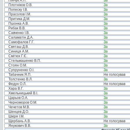
Пінчук А.П.
За
Плотніков О.В.
За
Попеску І.В.
За
Прасолов І.М.
За
Притика Д.М.
За
Пшонка А.В.
За
Рибак В.В.
За
Савченко І.В.
За
Саламатін Д.А.
За
Самофалов Г.Г.
За
Святаш Д.В.
За
Синиця А.М.
За
Смітюх Г.Є.
За
Стельмашенко В.П.
За
Стоян О.М.
За
Супруненко О.І.
За
Табачник Я.П.
Не голосував
Толстенко В.Л.
За
Федун О.Л.
Не голосував
Хара В.Г.
За
Хмельницький В.І.
За
Царьов О.А.
За
Черноморов О.М.
За
Чечетов М.В.
За
Шенцев Д.О.
За
Шкіря І.М.
За
Щербань А.В.
Не голосував
Янукович В.В.
За