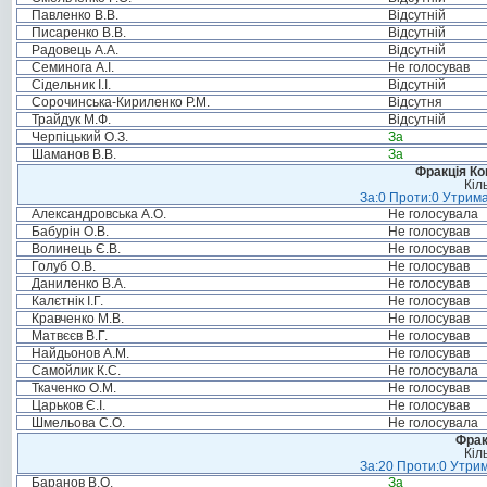
Павленко В.В.
Відсутній
Писаренко В.В.
Відсутній
Радовець А.А.
Відсутній
Семинога А.І.
Не голосував
Сідельник І.І.
Відсутній
Сорочинська-Кириленко Р.М.
Відсутня
Трайдук М.Ф.
Відсутній
Черпіцький О.З.
За
Шаманов В.В.
За
Фракція Ком
Кіл
За:0 Проти:0 Утрима
Александровська А.О.
Не голосувала
Бабурін О.В.
Не голосував
Волинець Є.В.
Не голосував
Голуб О.В.
Не голосував
Даниленко В.А.
Не голосував
Калєтнік І.Г.
Не голосував
Кравченко М.В.
Не голосував
Матвєєв В.Г.
Не голосував
Найдьонов А.М.
Не голосував
Самойлик К.С.
Не голосувала
Ткаченко О.М.
Не голосував
Царьков Є.І.
Не голосував
Шмельова С.О.
Не голосувала
Фрак
Кіл
За:20 Проти:0 Утрим
Баранов В.О.
За