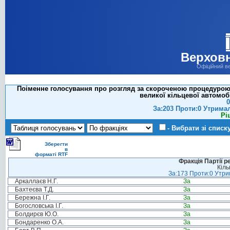
Верховн
Офіційний в
Поіменне голосування про розгляд за скороченою процедурою п
великої кільцевої автомоб
0
За:203 Проти:0 Утрима
Рі
- Вибрати зі списк
Зберегти
в
форматі RTF
Фракція Партії р
Кіль
За:173 Проти:0 Утрим
Аркаллаєв Н.Г.
За
Бахтеєва Т.Д.
За
Бережна І.Г.
За
Богословська І.Г.
За
Болдирєв Ю.О.
За
Бондаренко О.А.
За