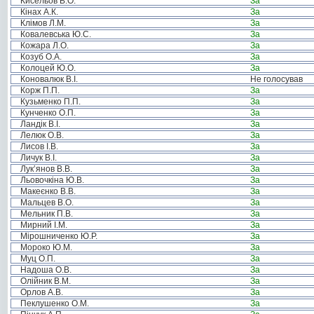
Кисельов В.О.
За
Кінах А.К.
За
Клімов Л.М.
За
Ковалевська Ю.С.
За
Кожара Л.О.
За
Козуб О.А.
За
Колоцей Ю.О.
За
Коновалюк В.І.
Не голосував
Корж П.П.
За
Кузьменко П.П.
За
Кунченко О.П.
За
Ландік В.І.
За
Лелюк О.В.
За
Лисов І.В.
За
Личук В.І.
За
Лук’янов В.В.
За
Льовочкіна Ю.В.
За
Макеєнко В.В.
За
Мальцев В.О.
За
Мельник П.В.
За
Мирний І.М.
За
Мірошниченко Ю.Р.
За
Мороко Ю.М.
За
Муц О.П.
За
Надоша О.В.
За
Олійник В.М.
За
Орлов А.В.
За
Пеклушенко О.М.
За