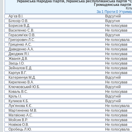
Українська Народна Партія, Українська республіканська партія “
Громадянська партія 
Кіл
За:1 Проти:0 Утримал
Ар’єв В.І.
Відсутній
Білозір О.В.
Відсутня
Борисов В.Д.
Не голосував
Василенко С.В.
Не голосував
Герасим’юк О.В.
Відсутня
Григорович Л.С.
Не голосувала
Гриценко А.С.
Не голосував
Давиденко А.А.
Не голосував
Джоджик Я.І.
Не голосував
Жванія Д.В.
Не голосував
Заєць І.О.
Не голосував
Зейналов Е.Д.
Не голосував
Карпук В.Г.
Не голосував
Катеринчук М.Д.
Відсутній
Кириленко В.А.
Не голосував
Ключковський Ю.Б.
Відсутній
Коваль В.С.
Не голосував
Кріль І.І.
Відсутній
Куликов К.Б.
Відсутній
Лук’янова К.Є.
Не голосувала
Мартиненко М.В.
Не голосував
Матвієнко А.С.
Не голосував
Мойсик В.Р.
Не голосував
Новіков О.В.
Не голосував
Оробець Л.Ю.
Не голосувала