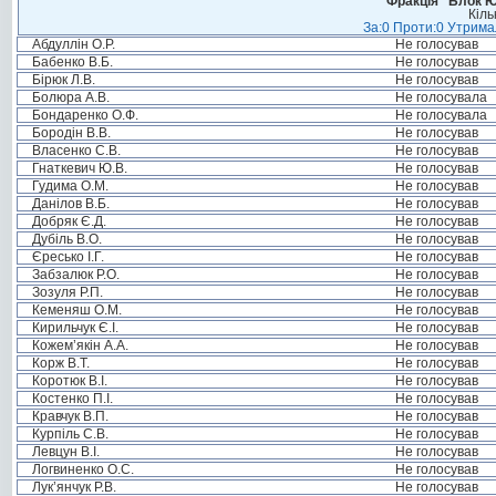
Фракція “Блок Ю
Кіль
За:0 Проти:0 Утримал
Абдуллін О.Р.
Не голосував
Бабенко В.Б.
Не голосував
Бірюк Л.В.
Не голосував
Болюра А.В.
Не голосувала
Бондаренко О.Ф.
Не голосувала
Бородін В.В.
Не голосував
Власенко С.В.
Не голосував
Гнаткевич Ю.В.
Не голосував
Гудима О.М.
Не голосував
Данілов В.Б.
Не голосував
Добряк Є.Д.
Не голосував
Дубіль В.О.
Не голосував
Єресько І.Г.
Не голосував
Забзалюк Р.О.
Не голосував
Зозуля Р.П.
Не голосував
Кеменяш О.М.
Не голосував
Кирильчук Є.І.
Не голосував
Кожем’якін А.А.
Не голосував
Корж В.Т.
Не голосував
Коротюк В.І.
Не голосував
Костенко П.І.
Не голосував
Кравчук В.П.
Не голосував
Курпіль С.В.
Не голосував
Левцун В.І.
Не голосував
Логвиненко О.С.
Не голосував
Лук’янчук Р.В.
Не голосував