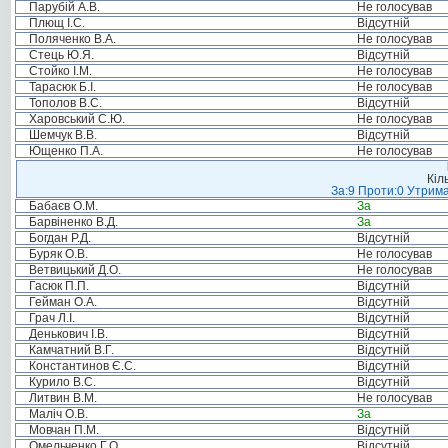
Парубій А.В.
Не голосував
Плющ І.С.
Відсутній
Поляченко В.А.
Не голосував
Стець Ю.Я.
Відсутній
Стойко І.М.
Не голосував
Тарасюк Б.І.
Не голосував
Тополов В.С.
Відсутній
Харовський С.Ю.
Не голосував
Шемчук В.В.
Відсутній
Ющенко П.А.
Не голосував
Кіл
За:9 Проти:0 Утрима
Бабаєв О.М.
За
Барвіненко В.Д.
За
Богдан Р.Д.
Відсутній
Буряк О.В.
Не голосував
Ветвицький Д.О.
Не голосував
Гасюк П.П.
Відсутній
Гейман О.А.
Відсутній
Грач Л.І.
Відсутній
Денькович І.В.
Відсутній
Камчатний В.Г.
Відсутній
Константинов Є.С.
Відсутній
Курило В.С.
Відсутній
Литвин В.М.
Не голосував
Маліч О.В.
За
Мовчан П.М.
Відсутній
Омельченко Г.О.
Відсутній