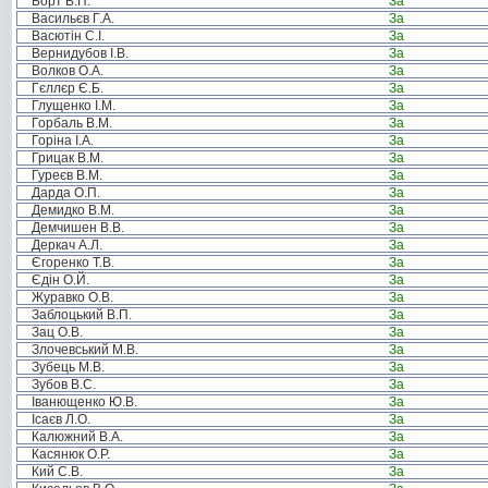
Борт В.П.
За
Васильєв Г.А.
За
Васютін С.І.
За
Вернидубов І.В.
За
Волков О.А.
За
Гєллєр Є.Б.
За
Глущенко І.М.
За
Горбаль В.М.
За
Горіна І.А.
За
Грицак В.М.
За
Гуреєв В.М.
За
Дарда О.П.
За
Демидко В.М.
За
Демчишен В.В.
За
Деркач А.Л.
За
Єгоренко Т.В.
За
Єдін О.Й.
За
Журавко О.В.
За
Заблоцький В.П.
За
Зац О.В.
За
Злочевський М.В.
За
Зубець М.В.
За
Зубов В.С.
За
Іванющенко Ю.В.
За
Ісаєв Л.О.
За
Калюжний В.А.
За
Касянюк О.Р.
За
Кий С.В.
За