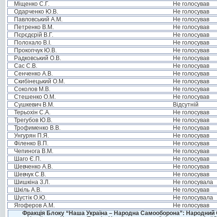
Міщенко С.Г.
Не голосував
Одарченко Ю.В.
Не голосував
Павловський А.М.
Не голосував
Петренко В.М.
Не голосував
Пєрєдєрій В.Г.
Не голосував
Полохало В.І.
Не голосував
Прокопчук Ю.В.
Не голосував
Радковський О.В.
Не голосував
Сас С.В.
Не голосував
Сенченко А.В.
Не голосував
Скибінецький О.М.
Не голосував
Соколов М.В.
Не голосував
Стешенко О.М.
Не голосував
Сушкевич В.М.
Відсутній
Терьохін С.А.
Не голосував
Трегубов Ю.В.
Не голосував
Трофименко В.В.
Не голосував
Унгурян П.Я.
Не голосував
Філенко В.П.
Не голосував
Чепинога В.М.
Не голосував
Шаго Є.П.
Не голосував
Шевченко А.В.
Не голосував
Шевчук С.В.
Не голосував
Шишкіна З.Л.
Не голосувала
Шкіль А.В.
Не голосував
Шустік О.Ю.
Не голосувала
Ягоферов А.М.
Не голосував
Фракція Блоку “Наша Україна – Народна Самооборона”: Народний Со