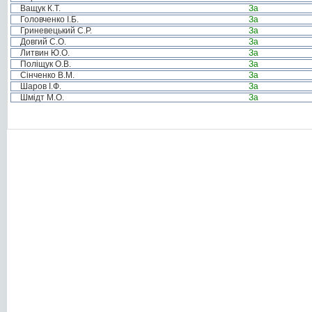
Ващук К.Т.
За
Головченко І.Б.
За
Гриневецький С.Р.
За
Довгий С.О.
За
Литвин Ю.О.
За
Поліщук О.В.
За
Сінченко В.М.
За
Шаров І.Ф.
За
Шмідт М.О.
За