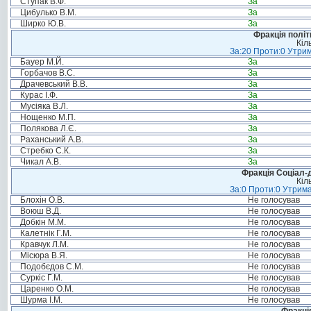
Ступак В.Ф.
За
Цибулько В.М.
За
Ширко Ю.В.
За
Фракція політ
Кіл
За:20 Проти:0 Утрим
Бауер М.Й.
За
Горбачов В.С.
За
Драчевський В.В.
За
Курас І.Ф.
За
Мусіяка В.Л.
За
Нощенко М.П.
За
Полякова Л.Є.
За
Раханський А.В.
За
Стребко С.К.
За
Чикал А.В.
За
Фракція Соціал-д
Кіл
За:0 Проти:0 Утрима
Блохін О.В.
Не голосував
Воюш В.Д.
Не голосував
Добкін М.М.
Не голосував
Калетнік Г.М.
Не голосував
Кравчук Л.М.
Не голосував
Місюра В.Я.
Не голосував
Подобєдов С.М.
Не голосував
Суркіс Г.М.
Не голосував
Царенко О.М.
Не голосував
Шурма І.М.
Не голосував