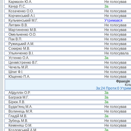
Кармазін Ю.А.
Не голосував
Качур П.С.
За
Козаченко О.О.
Не голосував
Корчинський А.І.
Не голосував
Кульчинський М.Г.
Утримався
Литвин В.В.
Не голосував
Мартиненко М.В.
Не голосував
Омельченко О.О.
Не голосував
Пак В.П.
Не голосував
Ружицький А.М.
Не голосував
Сокирко М.В.
Не голосував
Ульянченко В.І.
Не голосувала
Устенко О.А.
За
Цехмістренко В.Г.
Не голосував
Чечель М.Й.
Не голосував
Шпиг Ф.І.
Не голосував
Ющенко П.А.
Не голосував
Фракція
Кіл
За:24 Проти:0 Утрима
Абдуллін О.Р.
За
Баграєв М.Г.
За
Бірюк Л.В.
За
Будаг'янц М.А.
Не голосував
Волинець М.Я.
Не голосував
Гладій М.В.
За
Зубець М.В.
Не голосував
Кеменяш О.М.
Не голосував
Козловський А.М.
За