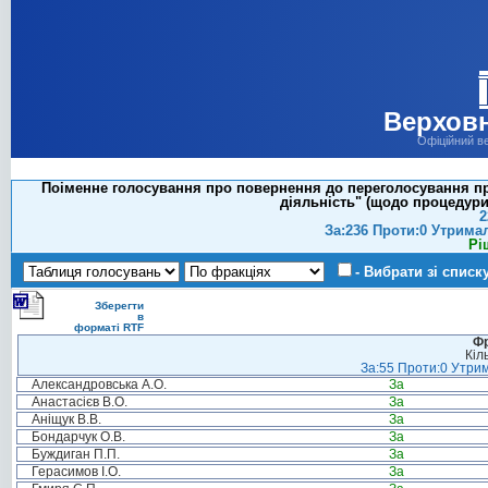
Верховн
Офіційний в
Поіменне голосування про повернення до переголосування про
діяльність" (щодо процедури 
2
За:236 Проти:0 Утрима
Рі
- Вибрати зі списк
Зберегти
в
форматі RTF
Фр
Кіл
За:55 Проти:0 Утрим
Александровська А.О.
За
Анастасієв В.О.
За
Аніщук В.В.
За
Бондарчук О.В.
За
Буждиган П.П.
За
Герасимов І.О.
За