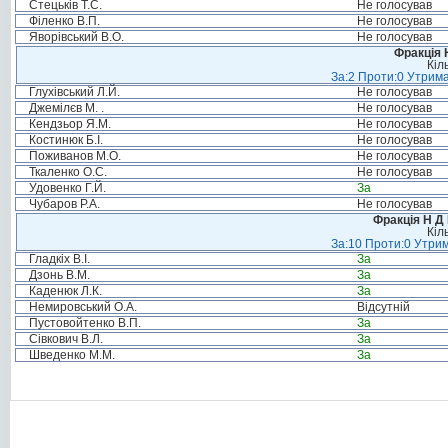
Стецьків Т.С.
Не голосував
Філенко В.П.
Не голосував
Яворівський В.О.
Не голосував
Фракція 
Кіл
За:2 Проти:0 Утрима
Глухівський Л.Й.
Не голосував
Джемілєв М. .
Не голосував
Кендзьор Я.М.
Не голосував
Костинюк Б.І.
Не голосував
Поживанов М.О.
Не голосував
Ткаленко О.С.
Не голосував
Удовенко Г.Й.
За
Чубаров Р.А.
Не голосував
Фракція Н Д 
Кіл
За:10 Проти:0 Утрим
Гладкіх В.І.
За
Дзонь В.М.
За
Каденюк Л.К.
За
Немировський О.А.
Відсутній
Пустовойтенко В.П.
За
Сівкович В.Л.
За
Шведенко М.М.
За