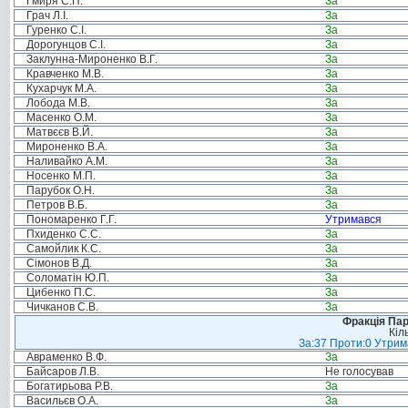
Гмиря С.П.
За
Грач Л.І.
За
Гуренко С.І.
За
Дорогунцов С.І.
За
Заклунна-Мироненко В.Г.
За
Кравченко М.В.
За
Кухарчук М.А.
За
Лобода М.В.
За
Масенко О.М.
За
Матвєєв В.Й.
За
Мироненко В.А.
За
Наливайко А.М.
За
Носенко М.П.
За
Парубок О.Н.
За
Петров В.Б.
За
Пономаренко Г.Г.
Утримався
Пхиденко С.С.
За
Самойлик К.С.
За
Сімонов В.Д.
За
Соломатін Ю.П.
За
Цибенко П.С.
За
Чичканов С.В.
За
Фракція Парт
Кіл
За:37 Проти:0 Утрима
Авраменко В.Ф.
За
Байсаров Л.В.
Не голосував
Богатирьова Р.В.
За
Васильєв О.А.
За