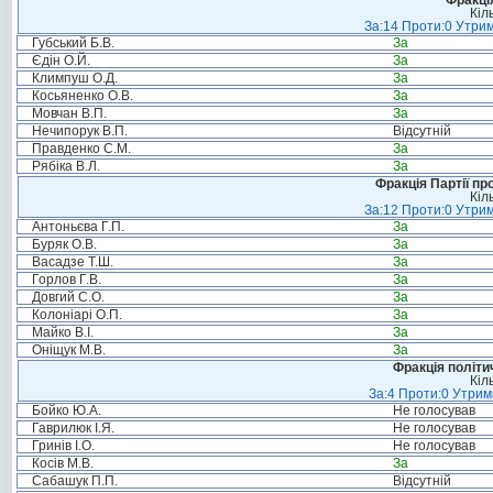
Фракція
Кіл
За:14 Проти:0 Утрим
Губський Б.В.
За
Єдін О.Й.
За
Климпуш О.Д.
За
Косьяненко О.В.
За
Мовчан В.П.
За
Нечипорук В.П.
Відсутній
Правденко С.М.
За
Рябіка В.Л.
За
Фракція Партії пр
Кіл
За:12 Проти:0 Утрим
Антоньєва Г.П.
За
Буряк О.В.
За
Васадзе Т.Ш.
За
Горлов Г.В.
За
Довгий С.О.
За
Колоніарі О.П.
За
Майко В.І.
За
Оніщук М.В.
За
Фракція політи
Кіл
За:4 Проти:0 Утрим
Бойко Ю.А.
Не голосував
Гаврилюк І.Я.
Не голосував
Гринів І.О.
Не голосував
Косів М.В.
За
Сабашук П.П.
Відсутній