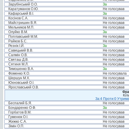
Зарубінський О.О.
За
Каратуманов О.Ю.
Не голосував
Кафарський В.І.
За
Косінов С.А.
Не голосував
Майстришин В.Я.
Не голосував
Мельников М.П.
Не голосував
Олуйко В.М.
За
Поплавський М.М.
Не голосував
Райков Б.С.
Не голосував
Резнік І.Й.
За
Савицький В.В.
Не голосував
Салмін О.В.
Не голосував
Святаш Д.В.
Не голосував
Сятиня М.Л.
Не голосував
Тимошенко В.А.
За
Фоменко К.О.
Не голосувала
Шершун М.Х.
Не голосував
Юхновський О.І.
Не голосував
Ярославський О.В.
Не голосував
Фра
Кіл
За:4 Проти:0 Утрима
Беспалий Б.Я.
Не голосував
Бондаренко О.Ф.
За
Горбатов В.М.
Не голосував
Гуменюк О.І.
Не голосував
Жижко С.А.
Не голосував
Зімін О.П.
Не голосував