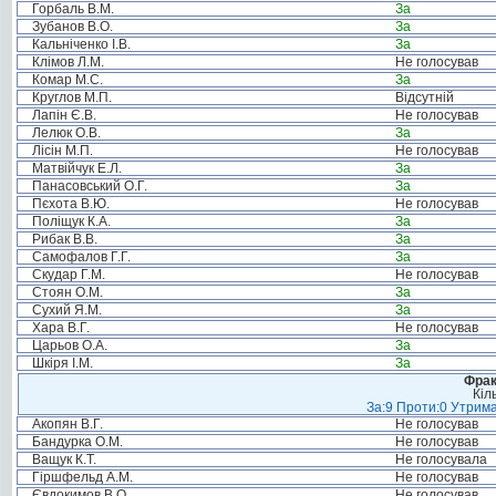
Горбаль В.М.
За
Зубанов В.О.
За
Кальніченко І.В.
За
Клімов Л.М.
Не голосував
Комар М.С.
За
Круглов М.П.
Відсутній
Лапін Є.В.
Не голосував
Лелюк О.В.
За
Лісін М.П.
Не голосував
Матвійчук Е.Л.
За
Панасовський О.Г.
За
Пєхота В.Ю.
Не голосував
Поліщук К.А.
За
Рибак В.В.
За
Самофалов Г.Г.
За
Скудар Г.М.
Не голосував
Стоян О.М.
За
Сухий Я.М.
За
Хара В.Г.
Не голосував
Царьов О.А.
За
Шкіря І.М.
За
Фрак
Кіл
За:9 Проти:0 Утрима
Акопян В.Г.
Не голосував
Бандурка О.М.
Не голосував
Ващук К.Т.
Не голосувала
Гіршфельд А.М.
Не голосував
Євдокимов В.О.
Не голосував