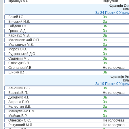
Франчук А.Р.
Відсутній
Фракція Соц
Кіл
За:24 Проти:0 Утрим
Бокий І.С.
За
Вінський Й.В.
За
Гайдош І.Ф.
За
Грязєв А.Д.
За
Карнаух М.В.
За
Малиновський О.П.
За
Мельничук М.В.
За
Мороз О.О.
За
Рудковський Д.О.
За
Садовий М.І.
За
Співачук В.Л.
За
Степанов М.В.
Не голосував
Шибко В.Я.
За
Фракція Ук
Кіл
За:19 Проти:0 Утрим
Альошин В.Б.
За
Бартків В.П.
Не голосував
Джоджик Я.І.
За
Загрева Б.Ю.
За
Келестин В.В.
За
Манчуленко Г.М.
За
Мойсик В.Р.
За
Олексіюк С.С.
Не голосував
Ратушний М.Я.
Не голосував