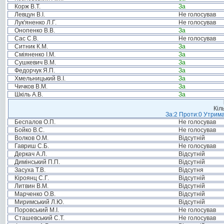
Корж В.Т.
За
Левцун В.І.
Не голосував
Лук'яненко Л.Г.
Не голосував
Онопенко В.В.
За
Сас С.В.
Не голосував
Ситник К.М.
За
Сміяненко І.М.
За
Сушкевич В.М.
За
Федорчук Я.П.
За
Хмельницький В.І.
За
Чичков В.М.
За
Шкіль А.В.
За
Кіл
За:2 Проти:0 Утрима
Беспалов О.П.
Не голосував
Бойко В.С.
Не голосував
Волков О.М.
Відсутній
Гавриш С.Б.
Не голосував
Деркач А.Л.
Відсутній
Димінський П.П.
Відсутній
Засуха Т.В.
Відсутня
Кіроянц С.Г.
Відсутній
Литвин В.М.
Відсутній
Марченко О.В.
Відсутній
Миримський Л.Ю.
Відсутній
Поровський М.І.
Не голосував
Сташевський С.Т.
Не голосував