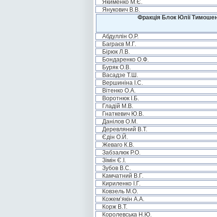
Якименко М.Є.
Янукович В.В.
Фракція Блок Юлії Тимошен
Абдуллін О.Р.
Баграєв М.Г.
Бірюк Л.В.
Бондаренко О.Ф.
Буряк О.В.
Васадзе Т.Ш.
Вершиніна І.С.
Вітенко О.А.
Воротнюк І.Б.
Гладій М.В.
Гнаткевич Ю.В.
Данілов О.М.
Деревляний В.Т.
Єдін О.Й.
Жеваго К.В.
Забзалюк Р.О.
Зімін Є.І.
Зубов В.С.
Камчатний В.Г.
Кириленко І.Г.
Ковзель М.О.
Кожем’якін А.А.
Корж В.Т.
Королевська Н.Ю.