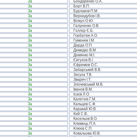
За
Бондаренко О.А.
За
Борт В.П.
За
Бурлаков П.М.
За
Вернидубов І.В.
За
Вілкул О.Ю.
За
Галуненко О.В.
За
Гєллєр Є.Б.
За
Горбатюк А.О.
За
Гуменюк І.М.
За
Дарда О.П.
За
Демидко В.М.
За
Демянко М.І.
За
Євтухов В.І.
За
Єфремов О.С.
За
Забарський В.В.
За
Засуха Т.В.
За
Зварич І.Т.
За
Злочевський М.В.
За
Іванов В.М.
За
Ісаєв Л.О.
За
Калетнік Г.М.
За
Кальцев С.Ф.
За
Каракай Ю.В.
За
Кий С.В.
За
Кисельов В.О.
За
Климець П.А.
За
Клюєв С.П.
За
Ковальова Ю.В.