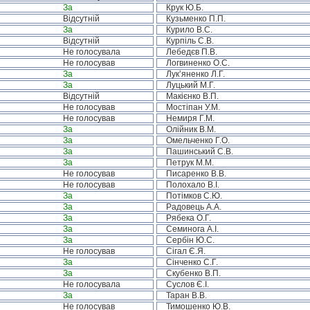
За
Крук Ю.Б.
Відсутній
Кузьменко П.П.
За
Курило В.С.
Відсутній
Курпіль С.В.
Не голосувала
Лебедєв П.В.
Не голосував
Логвиненко О.С.
За
Лук’яненко Л.Г.
За
Луцький М.Г.
Відсутній
Макієнко В.П.
Не голосував
Мостіпан У.М.
Не голосував
Немиря Г.М.
За
Олійник В.М.
За
Омельченко Г.О.
За
Пашинський С.В.
За
Петрук М.М.
Не голосував
Писаренко В.В.
Не голосував
Полохало В.І.
За
Потімков С.Ю.
За
Радовець А.А.
За
Рябека О.Г.
За
Семинога А.І.
За
Сербін Ю.С.
Не голосував
Сігал Є.Я.
За
Сінченко С.Г.
За
Скубенко В.П.
Не голосувала
Суслов Є.І.
За
Таран В.В.
Не голосував
Тимошенко Ю.В.