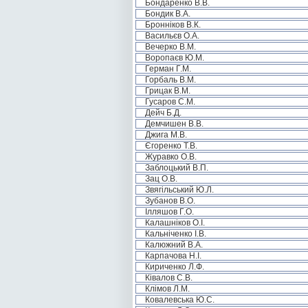
Бондаренко В.В.
Бондик В.А.
Бронніков В.К.
Васильєв О.А.
Вечерко В.М.
Воропаєв Ю.М.
Герман Г.М.
Горбаль В.М.
Грицак В.М.
Гусаров С.М.
Дейч Б.Д.
Демчишен В.В.
Джига М.В.
Єгоренко Т.В.
Журавко О.В.
Заблоцький В.П.
Зац О.В.
Звягільський Ю.Л.
Зубанов В.О.
Ілляшов Г.О.
Калашніков О.І.
Кальніченко І.В.
Калюжний В.А.
Карпачова Н.І.
Кириченко Л.Ф.
Ківалов С.В.
Клімов Л.М.
Ковалевська Ю.С.