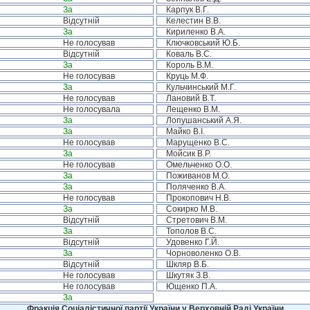
За
Карпук В.Г.
Відсутній
Келестин В.В.
За
Кириленко В.А.
Не голосував
Ключковський Ю.Б.
Відсутній
Коваль В.С.
За
Король В.М.
Не голосував
Круць М.Ф.
За
Кульчинський М.Г.
Не голосував
Лановий В.Т.
Не голосувала
Лещенко В.М.
За
Лопушанський А.Я.
За
Майко В.І.
Не голосував
Марущенко В.С.
За
Мойсик В.Р.
Не голосував
Омельченко О.О.
За
Поживанов М.О.
За
Поляченко В.А.
Не голосував
Прокопович Н.В.
За
Сокирко М.В.
Відсутній
Стретович В.М.
За
Тополов В.С.
Відсутній
Удовенко Г.Й.
За
Чорноволенко О.В.
Відсутній
Шкляр В.Б.
Не голосував
Шкутяк З.В.
Не голосував
Ющенко П.А.
За
Фракція Соціалістичної партії України у Верховній Раді України