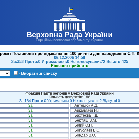
Верховна Рада України
Офіційний вебпортал парламенту України
роект Постанови про відзначення 100-річчя з дня народження С.П. К
06.12.2006 14:58
За:353 Проти:0 Утрималися:0 Не голосували:72 Всього:425
Рішення прийнято
- Вибрати зі списку
Фракція Партії регіонів у Верховній Раді України
Кількість депутатів: 186
За:184 Проти:0 Утрималися:0 Не голосували:2 Відсутні:0
За
Антемюк А.Д.
За
Аркаллаєв Н.Г.
За
Бахтеєва Т.Д.
За
Берташ В.М.
За
Білий О.П.
За
Богуслаєв В.О.
За
Бондар В.О.