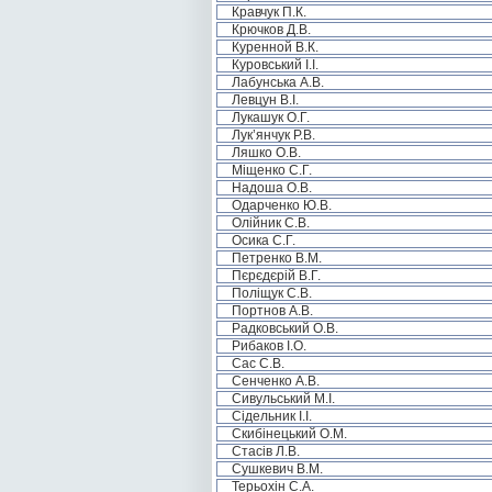
Кравчук П.К.
Крючков Д.В.
Куренной В.К.
Куровський І.І.
Лабунська А.В.
Левцун В.І.
Лукашук О.Г.
Лук’янчук Р.В.
Ляшко О.В.
Міщенко С.Г.
Надоша О.В.
Одарченко Ю.В.
Олійник С.В.
Осика С.Г.
Петренко В.М.
Пєрєдєрій В.Г.
Поліщук С.В.
Портнов А.В.
Радковський О.В.
Рибаков І.О.
Сас С.В.
Сенченко А.В.
Сивульський М.І.
Сідельник І.І.
Скибінецький О.М.
Стасів Л.В.
Сушкевич В.М.
Терьохін С.А.