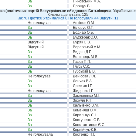
За
Янковський М.А.
За
Ярощук В.І.
ко (політичних партій Всеукраїнське об’єднання Батьківщина, Українська с
Кількість депутатів: 125
За:70 Проти:0 Утрималися:0 Не голосували:44 Відсутні:11
Не голосував
Антіпов О.М.
За
Білорус О.Г.
За
Боднар О.Б.
За
Буджерак О.О.
Відсутній
Буряк С.В.
Відсутній
Веревський А.М.
За
Видрін Д.Г.
За
Волинець М.Я.
За
Гасюк П.П.
За
Глусь С.К.
За
Губський Б.В.
Не голосував
Денісова Л.Л.
За
Дончак В.А.
За
Єресько І.Г.
Не голосував
Жиденко І.Г.
За
Замковенко М.І.
За
Зозуля Р.П.
За
Кальченко В.М.
За
Кеменяш О.М.
За
Кирильчук Є.І.
За
Ковтуненко О.В.
За
Константинов Є.С.
За
Корнійчук Є.В.
Не голосувала
Костенко П.І.