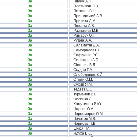
За
Пінчук А.П.
За
Плотніков О.В.
За
Потапов В.І.
За
Пригодський А.В.
За
Притика Д.М.
За
Пшонка А.В.
За
Разгоняєв М.В.
За
Римарук О.І.
За
Руднік А.А.
За
Саламатін Д.А.
За
Самофалов Г.Г.
За
Сафіуллін Р.С.
За
Селіваров А.Б.
За
Сівкович В.Л.
За
Скудар Г.М.
За
Слободянюк В.Й.
За
Стоян О.М.
За
Сухий Я.М.
За
Тедеєв Е.С.
За
Турманов В.І.
За
Фесенко Л.І.
За
Хомутиннік В.Ю.
За
Царьов О.А.
За
Черноморов О.М.
За
Чечетов М.В.
За
Чорновіл Т.В.
За
Шкіря І.М.
За
Ядуха В.С.