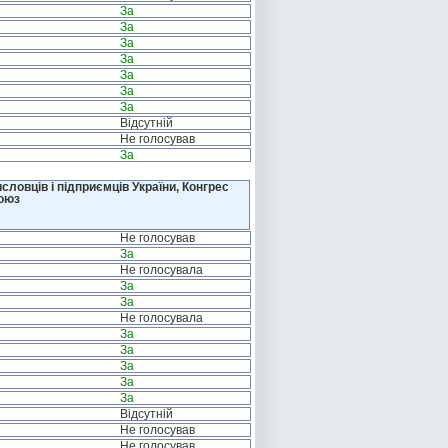
За
За
За
За
За
За
За
Відсутній
Не голосував
За
ловців і підприємців України, Конгрес
Союз
Не голосував
За
Не голосувала
За
За
Не голосувала
За
За
За
За
За
Відсутній
Не голосував
Не голосував