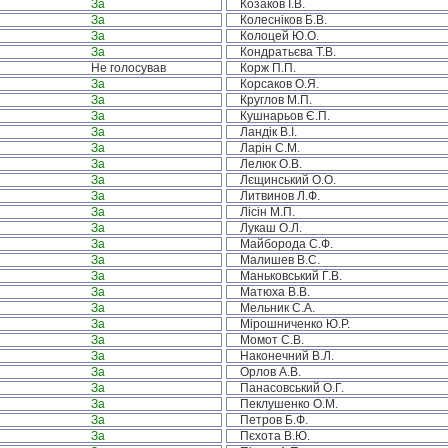
За
Козаков І.В.
За
Колесніков Б.В.
За
Колоцей Ю.О.
За
Кондратьєва Т.В.
Не голосував
Корж П.П.
За
Корсаков О.Я.
За
Круглов М.П.
За
Кушнарьов Є.П.
За
Ландік В.І.
За
Ларін С.М.
За
Лелюк О.В.
За
Лєщинський О.О.
За
Литвинов Л.Ф.
За
Лісін М.П.
За
Лукаш О.Л.
За
Майборода С.Ф.
За
Малишев В.С.
За
Маньковський Г.В.
За
Матюха В.В.
За
Мельник С.А.
За
Мірошниченко Ю.Р.
За
Момот С.В.
За
Наконечний В.Л.
За
Орлов А.В.
За
Панасовський О.Г.
За
Пеклушенко О.М.
За
Петров Б.Ф.
За
Пєхота В.Ю.