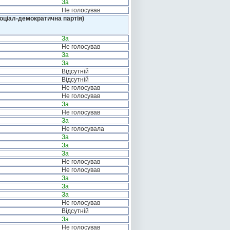
За
Не голосував
оціал-демократична партія)
За
Не голосував
За
За
Відсутній
Відсутній
Не голосував
Не голосував
За
Не голосував
За
Не голосувала
За
За
За
Не голосував
Не голосував
За
За
За
Не голосував
Відсутній
За
Не голосував