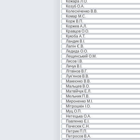
Кожара Л.О.
Козуб О.А.
Колесніченко В.В.
Комар М.С.
Корж В.П.
Коржев А.Л.
Кравцов О.О.
Кукоба А.Т.
Ландик В.І.
Лапін Є.В.
Ледида О.О.
Лещинський О.М.
Лисов І.В.
Личук В.І.
Літвінов В.Г.
Лук’янов В.В.
Макеєнко В.В.
Мальцев В.О.
Матвійчук Е.Л.
Мельник П.В.
Мироненко М.І.
Мітрошкін І.О.
Муц О.П.
Нетецька О.А.
Павленко Е.І.
Пачесюк С.Н.
Петрик П.П.
Петросов В.А.