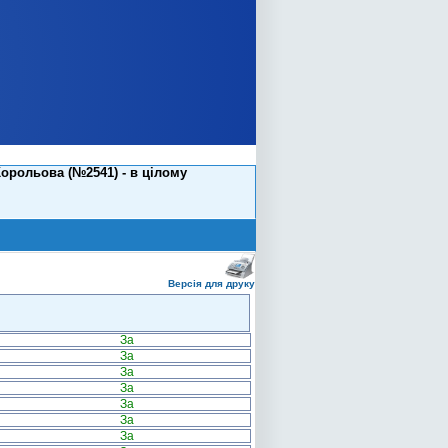
орольова (№2541) - в цілому
Версія для друку
За
За
За
За
За
За
За