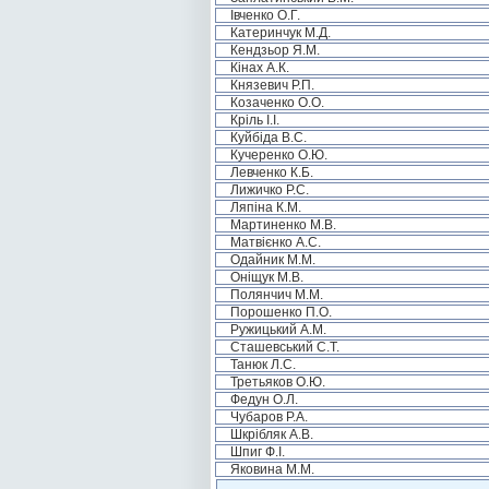
Івченко О.Г.
Катеринчук М.Д.
Кендзьор Я.М.
Кінах А.К.
Князевич Р.П.
Козаченко О.О.
Кріль І.І.
Куйбіда В.С.
Кучеренко О.Ю.
Левченко К.Б.
Лижичко Р.С.
Ляпіна К.М.
Мартиненко М.В.
Матвієнко А.С.
Одайник М.М.
Оніщук М.В.
Полянчич М.М.
Порошенко П.О.
Ружицький А.М.
Сташевський С.Т.
Танюк Л.С.
Третьяков О.Ю.
Федун О.Л.
Чубаров Р.А.
Шкрібляк А.В.
Шпиг Ф.І.
Яковина М.М.