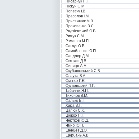
Писарчук П.І.
Піскун С.М.
Попеску І.В.
Прасолов І.М.
Присяжнюк М.В.
Прокопенко В.Є.
Радзієвський О.В.
Рижук С.М.
Романюк М.П.
Савчук О.В.
Самойленко Ю.П.
Сандлер Д.М.
Святаш Д.В.
Синиця А.М.
Скубашевський С.В.
Слаута В.А.
Смітюх Г.Є.
Сулковський П.Г.
Табачнік Я.П.
Тихонов В.М.
Фалько В.І.
Хара В.Г.
Цапюк С.К.
Цюрко П.І.
Чертков Ю.Д.
Чмир Ю.П.
Шенцев Д.О.
Щербань А.В.