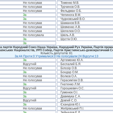
Не голосував
Томенко М.В.
Не голосував
Турчинов О.В.
Не голосував
Фельдман О.Б.
За
Чепинога В.М.
За
Чудновський В.О.
Не голосував
Шаманов В.В.
Не голосував
Шевченко А.В.
Не голосував
Шепелев О.О.
Не голосувала
Шкіль А.В.
За
Шустік О.Ю.
За
а партія Народний Союз Наша Україна, Народний Рух України, Партія промис
аїнських Націоналістів, УРП Собор, Партія Християнсько-демократичний 
Кількість депутатів: 81
За:44 Проти:0 Утрималися:0 Не голосували:24 Відсутні:13
За
Артеменко Ю.А.
Відсутній
Беспалий Б.Я.
Не голосував
Білозір О.В.
За
Бондар О.М.
Не голосував
Волков О.А.
Не голосував
Герасим’юк О.В.
За
Гнатенко Л.М.
Відсутній
Горошкевич О.С.
За
Гуменюк О.І.
За
Давимука С.А.
Відсутній
Довгий С.О.
За
Єхануров Ю.І.
Не голосував
Жебрівський П.І.
За
Зейналов Е.Д.