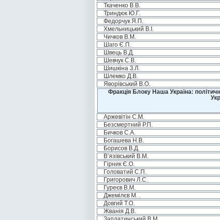
Ткаченко В.В.
Триндюк Ю.Г.
Федорчук Я.П.
Хмельницький В.І.
Чичков В.М.
Шаго Є.П.
Швець В.Д.
Шевчук С.В.
Шишкіна З.Л.
Шлемко Д.В.
Яворівський В.О.
Фракція Блоку Наша Україна: політичн
Укр
Аржевітін С.М.
Безсмертний Р.П.
Бичков С.А.
Богашева Н.В.
Борисов В.Д.
В’язівський В.М.
Гірник Є.О.
Головатий С.П.
Григорович Л.С.
Гуреєв В.М.
Джемілєв М. .
Довгий Т.О.
Жванія Д.В.
Заплатинський В.М.