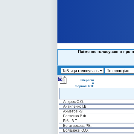
Поіменне голосування про п
Зберегти
в
форматі RTF
Андрос С.О.
Антипенко І.В.
Ахметов Р.Л.
Бевзенко В.Ф.
Біба В.Т.
Богатирьова Р.В.
Болдирєв Ю.О.