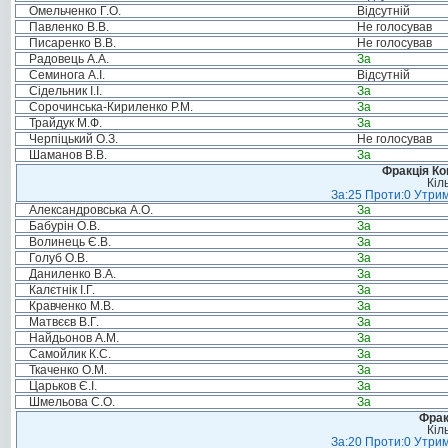
Омельченко Г.О.
Відсутній
Павленко В.В.
Не голосував
Писаренко В.В.
Не голосував
Радовець А.А.
За
Семинога А.І.
Відсутній
Сідельник І.І.
За
Сорочинська-Кириленко Р.М.
За
Трайдук М.Ф.
За
Черпіцький О.З.
Не голосував
Шаманов В.В.
За
Фракція Ком
Кіл
За:25 Проти:0 Утрим
Александровська А.О.
За
Бабурін О.В.
За
Волинець Є.В.
За
Голуб О.В.
За
Даниленко В.А.
За
Калєтнік І.Г.
За
Кравченко М.В.
За
Матвєєв В.Г.
За
Найдьонов А.М.
За
Самойлик К.С.
За
Ткаченко О.М.
За
Царьков Є.І.
За
Шмельова С.О.
За
Фрак
Кіл
За:20 Проти:0 Утрим