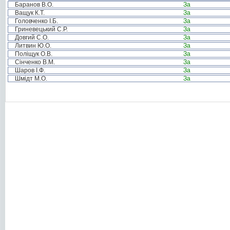
Баранов В.О.
За
Ващук К.Т.
За
Головченко І.Б.
За
Гриневецький С.Р.
За
Довгий С.О.
За
Литвин Ю.О.
За
Поліщук О.В.
За
Сінченко В.М.
За
Шаров І.Ф.
За
Шмідт М.О.
За