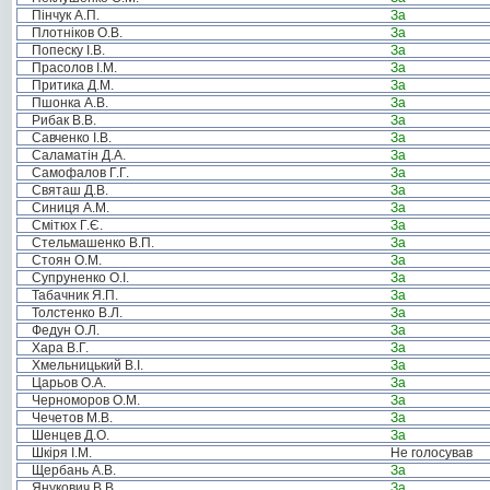
Пінчук А.П.
За
Плотніков О.В.
За
Попеску І.В.
За
Прасолов І.М.
За
Притика Д.М.
За
Пшонка А.В.
За
Рибак В.В.
За
Савченко І.В.
За
Саламатін Д.А.
За
Самофалов Г.Г.
За
Святаш Д.В.
За
Синиця А.М.
За
Смітюх Г.Є.
За
Стельмашенко В.П.
За
Стоян О.М.
За
Супруненко О.І.
За
Табачник Я.П.
За
Толстенко В.Л.
За
Федун О.Л.
За
Хара В.Г.
За
Хмельницький В.І.
За
Царьов О.А.
За
Черноморов О.М.
За
Чечетов М.В.
За
Шенцев Д.О.
За
Шкіря І.М.
Не голосував
Щербань А.В.
За
Янукович В.В.
За