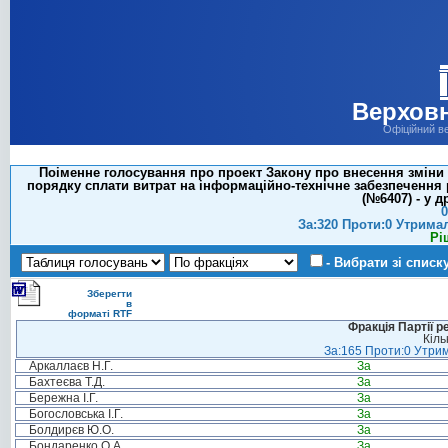
Верховн
Офіційний в
Поіменне голосування про проект Закону про внесення зміни 
порядку сплати витрат на інформаційно-технічне забезпечення 
(№6407) - у д
0
За:320 Проти:0 Утрима
Рі
- Вибрати зі списк
Зберегти
в
форматі RTF
Фракція Партії р
Кіль
За:165 Проти:0 Утрим
Аркаллаєв Н.Г.
За
Бахтеєва Т.Д.
За
Бережна І.Г.
За
Богословська І.Г.
За
Болдирєв Ю.О.
За
Бондаренко О.А.
За