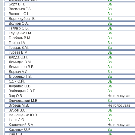
Борт В.П.
За
Васильєв Г.А.
За
Васютін С.І.
За
Вернидубов І.В.
За
Волков О.А.
За
Гєллєр Є.Б.
За
Глущенко І.М.
За
Горбаль В.М.
За
Горіна І.А.
За
Грицак В.М.
За
Гуреєв В.М.
За
Дарда О.П.
За
Демидко В.М.
За
Демчишен В.В.
За
Деркач А.Л.
За
Єгоренко Т.В.
За
Єдін О.Й.
За
Журавко О.В.
За
Заблоцький В.П.
За
Зац О.В.
Не голосував
Злочевський М.В.
За
Зубець М.В.
Не голосував
Зубов В.С.
За
Іванющенко Ю.В.
За
Ісаєв Л.О.
За
Калюжний В.А.
Не голосував
Касянюк О.Р.
За
Кий С.В.
За