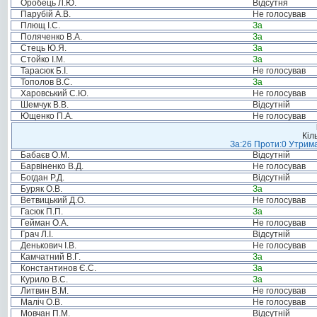
Оробець Л.Ю.
Відсутня
Парубій А.В.
Не голосував
Плющ І.С.
За
Поляченко В.А.
За
Стець Ю.Я.
За
Стойко І.М.
За
Тарасюк Б.І.
Не голосував
Тополов В.С.
За
Харовський С.Ю.
Не голосував
Шемчук В.В.
Відсутній
Ющенко П.А.
Не голосував
Кіл
За:26 Проти:0 Утрима
Бабаєв О.М.
Відсутній
Барвіненко В.Д.
Не голосував
Богдан Р.Д.
Відсутній
Буряк О.В.
За
Ветвицький Д.О.
Не голосував
Гасюк П.П.
За
Гейман О.А.
Не голосував
Грач Л.І.
Відсутній
Денькович І.В.
Не голосував
Камчатний В.Г.
За
Константинов Є.С.
За
Курило В.С.
За
Литвин В.М.
Не голосував
Маліч О.В.
Не голосував
Мовчан П.М.
Відсутній