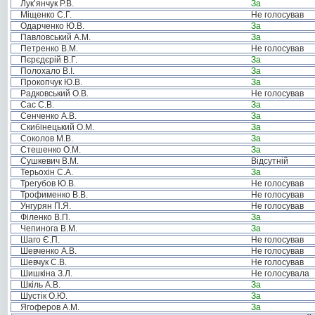
Лук’янчук Р.В.
За
Міщенко С.Г.
Не голосував
Одарченко Ю.В.
За
Павловський А.М.
За
Петренко В.М.
Не голосував
Пєрєдєрій В.Г.
За
Полохало В.І.
За
Прокопчук Ю.В.
За
Радковський О.В.
Не голосував
Сас С.В.
За
Сенченко А.В.
За
Скибінецький О.М.
За
Соколов М.В.
За
Стешенко О.М.
За
Сушкевич В.М.
Відсутній
Терьохін С.А.
За
Трегубов Ю.В.
Не голосував
Трофименко В.В.
Не голосував
Унгурян П.Я.
Не голосував
Філенко В.П.
За
Чепинога В.М.
За
Шаго Є.П.
Не голосував
Шевченко А.В.
Не голосував
Шевчук С.В.
Не голосував
Шишкіна З.Л.
Не голосувала
Шкіль А.В.
За
Шустік О.Ю.
За
Ягоферов А.М.
За