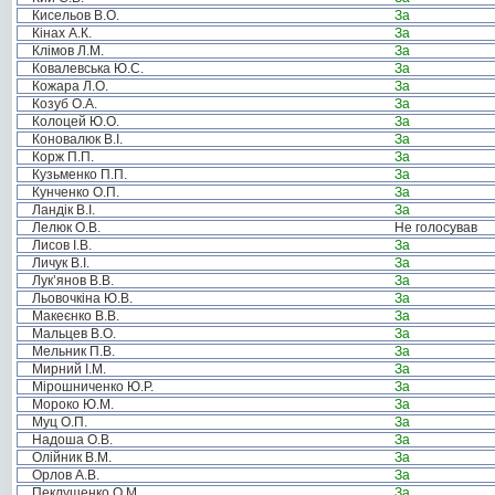
Кисельов В.О.
За
Кінах А.К.
За
Клімов Л.М.
За
Ковалевська Ю.С.
За
Кожара Л.О.
За
Козуб О.А.
За
Колоцей Ю.О.
За
Коновалюк В.І.
За
Корж П.П.
За
Кузьменко П.П.
За
Кунченко О.П.
За
Ландік В.І.
За
Лелюк О.В.
Не голосував
Лисов І.В.
За
Личук В.І.
За
Лук’янов В.В.
За
Льовочкіна Ю.В.
За
Макеєнко В.В.
За
Мальцев В.О.
За
Мельник П.В.
За
Мирний І.М.
За
Мірошниченко Ю.Р.
За
Мороко Ю.М.
За
Муц О.П.
За
Надоша О.В.
За
Олійник В.М.
За
Орлов А.В.
За
Пеклушенко О.М.
За