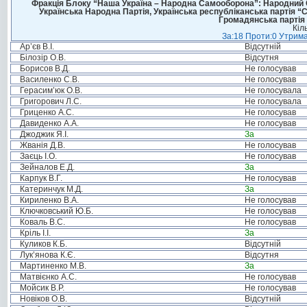
Фракція Блоку “Наша Україна – Народна Самооборона”: Народний Со
Українська Народна Партія, Українська республіканська партія “
Громадянська партія 
Кіл
За:18 Проти:0 Утрима
Ар’єв В.І.
Відсутній
Білозір О.В.
Відсутня
Борисов В.Д.
Не голосував
Василенко С.В.
Не голосував
Герасим’юк О.В.
Не голосувала
Григорович Л.С.
Не голосувала
Гриценко А.С.
Не голосував
Давиденко А.А.
Не голосував
Джоджик Я.І.
За
Жванія Д.В.
Не голосував
Заєць І.О.
Не голосував
Зейналов Е.Д.
За
Карпук В.Г.
Не голосував
Катеринчук М.Д.
За
Кириленко В.А.
Не голосував
Ключковський Ю.Б.
Не голосував
Коваль В.С.
Не голосував
Кріль І.І.
За
Куликов К.Б.
Відсутній
Лук’янова К.Є.
Відсутня
Мартиненко М.В.
За
Матвієнко А.С.
Не голосував
Мойсик В.Р.
Не голосував
Новіков О.В.
Відсутній