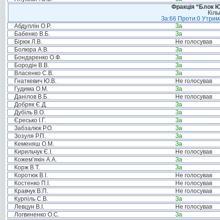
Фракція “Блок Ю
Кіль
За:66 Проти:0 Утрима
Абдуллін О.Р.
За
Бабенко В.Б.
За
Бірюк Л.В.
Не голосував
Болюра А.В.
За
Бондаренко О.Ф.
За
Бородін В.В.
За
Власенко С.В.
За
Гнаткевич Ю.В.
Не голосував
Гудима О.М.
За
Данілов В.Б.
Не голосував
Добряк Є.Д.
За
Дубіль В.О.
За
Єресько І.Г.
За
Забзалюк Р.О.
За
Зозуля Р.П.
За
Кеменяш О.М.
За
Кирильчук Є.І.
Не голосував
Кожем’якін А.А.
За
Корж В.Т.
За
Коротюк В.І.
Не голосував
Костенко П.І.
Не голосував
Кравчук В.П.
Не голосував
Курпіль С.В.
За
Левцун В.І.
Не голосував
Логвиненко О.С.
За