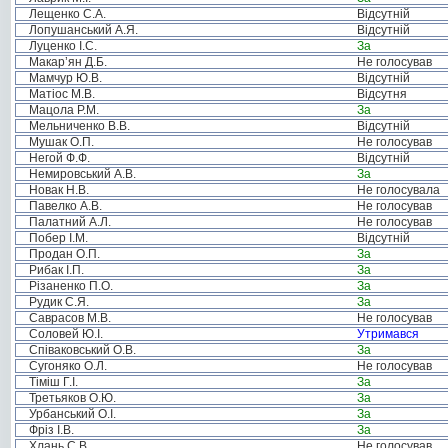
Лещенко С.А.
Відсутній
Лопушанський А.Я.
Відсутній
Луценко І.С.
За
Макар’ян Д.Б.
Не голосував
Мамчур Ю.В.
Відсутній
Матіос М.В.
Відсутня
Мацола Р.М.
За
Мельниченко В.В.
Відсутній
Мушак О.П.
Не голосував
Негой Ф.Ф.
Відсутній
Немировський А.В.
За
Новак Н.В.
Не голосувала
Павелко А.В.
Не голосував
Палатний А.Л.
Не голосував
Побер І.М.
Відсутній
Продан О.П.
За
Рибак І.П.
За
Різаненко П.О.
За
Рудик С.Я.
За
Саврасов М.В.
Не голосував
Соловей Ю.І.
Утримався
Співаковський О.В.
За
Сугоняко О.Л.
Не голосував
Тіміш Г.І.
За
Третьяков О.Ю.
За
Урбанський О.І.
За
Фріз І.В.
За
Хлань С.В.
Не голосував