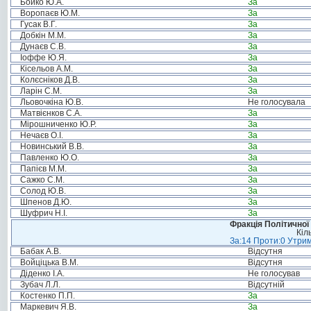
Бойко Ю.А.
За
Воропаєв Ю.М.
За
Гусак В.Г.
За
Добкін М.М.
За
Дунаєв С.В.
За
Іоффе Ю.Я.
За
Кісельов А.М.
За
Колєсніков Д.В.
За
Ларін С.М.
За
Льовочкіна Ю.В.
Не голосувала
Матвієнков С.А.
За
Мірошниченко Ю.Р.
За
Нечаєв О.І.
За
Новинський В.В.
За
Павленко Ю.О.
За
Папієв М.М.
За
Сажко С.М.
За
Солод Ю.В.
За
Шпенов Д.Ю.
За
Шуфрич Н.І.
За
Фракція Політичної
Кіл
За:14 Проти:0 Утрим
Бабак А.В.
Відсутня
Войціцька В.М.
Відсутня
Діденко І.А.
Не голосував
Зубач Л.Л.
Відсутній
Костенко П.П.
За
Маркевич Я.В.
За