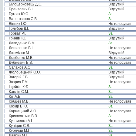
Білоцерковець Д.О.
Відсутній
Брензович В.І.
Відсутній
Буглак Ю.О.
За
Валентиров С.В.
За
Вінник І.Ю.
Не голосував
Голубов Д.І.
Відсутній
Горват Р.І.
За
Гринів І.О.
Відсутній
Давиденко В.М.
За
Денисенко В.І.
Не голосував
Джемілєв М. .
Відсутній
Довбенко М.В.
Не голосував
Дубневич Б.В.
Не голосував
Євлахов А.С.
За
Жолобецький О.О.
Відсутній
Загорій Г.В.
Відсутній
Зварич Р.М.
Не голосував
Іщейкін К.Є.
За
Каплін С.М.
За
Кіт А.Б.
За
Кобцев М.В.
Не голосував
Козир Б.Ю.
За
Корнацький А.О.
Не голосував
Кривохатько В.В.
За
Кузьменко А.І.
Не голосував
Куніцин С.В.
За
Курячий М.П.
За
Лаврик М.І.
За