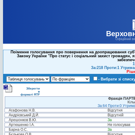
Верховн
Офіційний в
Поіменне голосування про повернення на доопрацювання суб'єк
Закону України "Про статус і соціальний захист громадян,
забезпеч
1
За:218 Проти:1 Утрима
Ріш
- Вибрати зі списк
Зберегти
в
форматі RTF
Фракція ПАРТ
Кіль
За:64 Проти:0 Утрима
Агафонова Н.В.
Відсутня
Андрієвський Д.Й.
Відсутній
Арешонков В.Ю.
За
Артюшенко І.А.
Не голосував
Барна О.С.
За
Бєлькова О.В.
Відсутня