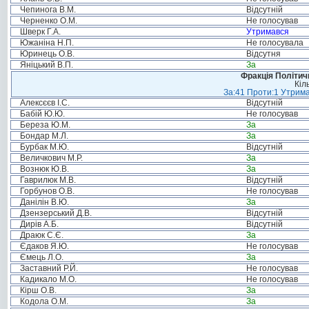
Чепинога В.М.
Відсутній
Черненко О.М.
Не голосував
Шверк Г.А.
Утримався
Южаніна Н.П.
Не голосувала
Юринець О.В.
Відсутня
Яніцький В.П.
За
Фракція Політи
Кіл
За:41 Проти:1 Утрима
Алексєєв І.С.
Відсутній
Бабій Ю.Ю.
Не голосував
Береза Ю.М.
За
Бондар М.Л.
За
Бурбак М.Ю.
Відсутній
Величкович М.Р.
За
Вознюк Ю.В.
За
Гаврилюк М.В.
Відсутній
Горбунов О.В.
Не голосував
Данілін В.Ю.
За
Дзензерський Д.В.
Відсутній
Дирів А.Б.
Відсутній
Драюк С.Є.
За
Єдаков Я.Ю.
Не голосував
Ємець Л.О.
За
Заставний Р.Й.
Не голосував
Кадикало М.О.
Не голосував
Кірш О.В.
За
Кодола О.М.
За