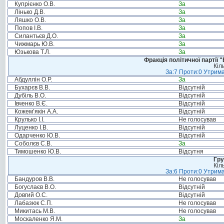
Купрієнко О.В.
За
Лінько Д.В.
За
Ляшко О.В.
За
Попов І.В.
За
Силантьєв Д.О.
За
Чижмарь Ю.В.
За
Юзькова Т.Л.
За
Фракція політичної партії
Кіл
За:7 Проти:0 Утрима
Абдуллін О.Р.
За
Бухарєв В.В.
Відсутній
Дубіль В.О.
Відсутній
Івченко В.Є.
Відсутній
Кожем’якін А.А.
Відсутній
Крулько І.І.
Не голосував
Луценко І.В.
Відсутній
Одарченко Ю.В.
Відсутній
Соболєв С.В.
За
Тимошенко Ю.В.
Відсутня
Гру
Кіл
За:6 Проти:0 Утрима
Бандуров В.В.
Не голосував
Богуслаєв В.О.
Відсутній
Довгий О.С.
Відсутній
Лабазюк С.П.
Не голосував
Микитась М.В.
Не голосував
Москаленко Я.М.
За