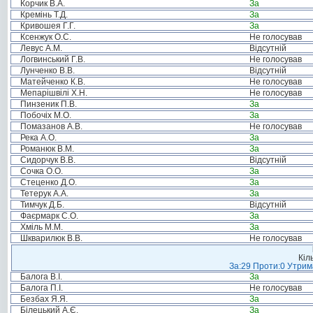
Корчик В.А.
За
Кремінь Т.Д.
За
Кривошея Г.Г.
За
Ксенжук О.С.
Не голосував
Левус А.М.
Відсутній
Логвинський Г.В.
Не голосував
Лунченко В.В.
Відсутній
Матейченко К.В.
Не голосував
Мепарішвілі Х.Н.
Не голосував
Пинзеник П.В.
За
Побочіх М.О.
За
Помазанов А.В.
Не голосував
Река А.О.
За
Романюк В.М.
За
Сидорчук В.В.
Відсутній
Сочка О.О.
За
Стеценко Д.О.
За
Тетерук А.А.
За
Тимчук Д.Б.
Відсутній
Фаєрмарк С.О.
За
Хміль М.М.
За
Шкварилюк В.В.
Не голосував
Кіл
За:29 Проти:0 Утрима
Балога В.І.
За
Балога П.І.
Не голосував
Безбах Я.Я.
За
Білецький А.Є.
За