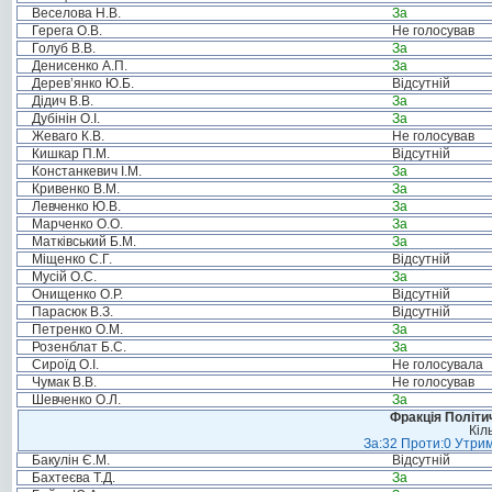
Веселова Н.В.
За
Герега О.В.
Не голосував
Голуб В.В.
За
Денисенко А.П.
За
Дерев’янко Ю.Б.
Відсутній
Дідич В.В.
За
Дубінін О.І.
За
Жеваго К.В.
Не голосував
Кишкар П.М.
Відсутній
Констанкевич І.М.
За
Кривенко В.М.
За
Левченко Ю.В.
За
Марченко О.О.
За
Матківський Б.М.
За
Міщенко С.Г.
Відсутній
Мусій О.С.
За
Онищенко О.Р.
Відсутній
Парасюк В.З.
Відсутній
Петренко О.М.
За
Розенблат Б.С.
За
Сироїд О.І.
Не голосувала
Чумак В.В.
Не голосував
Шевченко О.Л.
За
Фракція Політич
Кіл
За:32 Проти:0 Утрим
Бакулін Є.М.
Відсутній
Бахтеєва Т.Д.
За