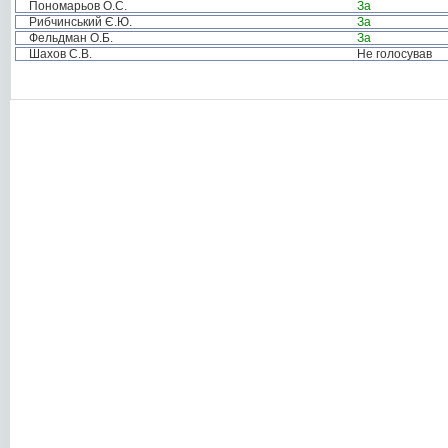
Пономарьов О.С.
За
Рибчинський Є.Ю.
За
Фельдман О.Б.
За
Шахов С.В.
Не голосував