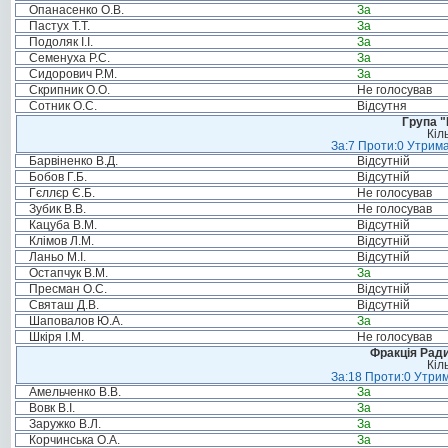
Опанасенко О.В.
За
Пастух Т.Т.
За
Подоляк І.І.
За
Семенуха Р.С.
За
Сидорович Р.М.
За
Скрипник О.О.
Не голосував
Сотник О.С.
Відсутня
Група "
Кіл
За:7 Проти:0 Утрима
Барвіненко В.Д.
Відсутній
Бобов Г.Б.
Відсутній
Гєллєр Є.Б.
Не голосував
Зубик В.В.
Не голосував
Кацуба В.М.
Відсутній
Клімов Л.М.
Відсутній
Ланьо М.І.
Відсутній
Остапчук В.М.
За
Пресман О.С.
Відсутній
Святаш Д.В.
Відсутній
Шаповалов Ю.А.
За
Шкіря І.М.
Не голосував
Фракція Ради
Кіл
За:18 Проти:0 Утрим
Амельченко В.В.
За
Вовк В.І.
За
Заружко В.Л.
За
Корчинська О.А.
За