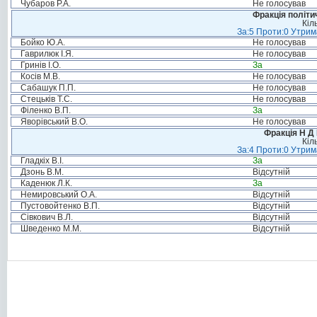
Чубаров Р.А.
Не голосував
Фракція політи
Кіл
За:5 Проти:0 Утрим
Бойко Ю.А.
Не голосував
Гаврилюк І.Я.
Не голосував
Гринів І.О.
За
Косів М.В.
Не голосував
Сабашук П.П.
Не голосував
Стецьків Т.С.
Не голосував
Філенко В.П.
За
Яворівський В.О.
Не голосував
Фракція Н Д 
Кіл
За:4 Проти:0 Утрим
Гладкіх В.І.
За
Дзонь В.М.
Відсутній
Каденюк Л.К.
За
Немировський О.А.
Відсутній
Пустовойтенко В.П.
Відсутній
Сівкович В.Л.
Відсутній
Шведенко М.М.
Відсутній