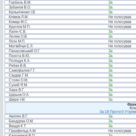
Горбаль В.М.
За
Зубанов В.О.
За
Кальніченко І.В.
За
Клімов Л.М.
Не голосував
Комар М.С.
Не голосував
Круглов М.П.
Не голосував
Лапін Є.В.
За
Лелюк О.В.
За
Лісін М.П.
Не голосував
Матвійчук Е.Л.
Не голосував
Панасовський О.Г.
За
Пєхота В.Ю.
За
Поліщук К.А.
За
Рибак В.В.
За
Самофалов Г.Г.
За
Скудар Г.М.
За
Стоян О.М.
За
Сухий Я.М.
За
Хара В.Г.
За
Царьов О.А.
За
Шкіря І.М.
За
Фрак
Кіл
За:18 Проти:0 Утрима
Акопян В.Г.
За
Бандурка О.М.
За
Ващук К.Т.
За
Гіршфельд А.М.
Не голосував
Євдокимов В.О.
За