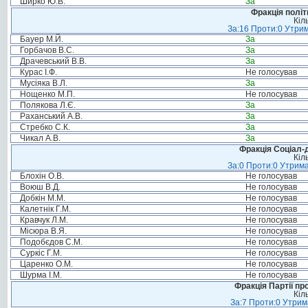
Ширко Ю.В.
За
Фракція політ
Кіл
За:16 Проти:0 Утрим
Бауер М.Й.
За
Горбачов В.С.
За
Драчевський В.В.
За
Курас І.Ф.
Не голосував
Мусіяка В.Л.
За
Нощенко М.П.
Не голосував
Полякова Л.Є.
За
Раханський А.В.
За
Стребко С.К.
За
Чикал А.В.
За
Фракція Соціал-д
Кіл
За:0 Проти:0 Утрима
Блохін О.В.
Не голосував
Воюш В.Д.
Не голосував
Добкін М.М.
Не голосував
Калетнік Г.М.
Не голосував
Кравчук Л.М.
Не голосував
Місюра В.Я.
Не голосував
Подобєдов С.М.
Не голосував
Суркіс Г.М.
Не голосував
Царенко О.М.
Не голосував
Шурма І.М.
Не голосував
Фракція Партії пр
Кіл
За:7 Проти:0 Утрим