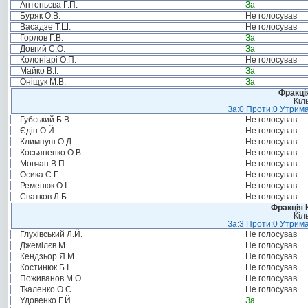
Антоньєва Г.П.
За
Буряк О.В.
Не голосував
Васадзе Т.Ш.
Не голосував
Горлов Г.В.
За
Довгий С.О.
За
Колоніарі О.П.
Не голосував
Майко В.І.
За
Оніщук М.В.
За
Фракція
Кіл
За:0 Проти:0 Утрима
Губський Б.В.
Не голосував
Єдін О.Й.
Не голосував
Климпуш О.Д.
Не голосував
Косьяненко О.В.
Не голосував
Мовчан В.П.
Не голосував
Осика С.Г.
Не голосував
Ременюк О.І.
Не голосував
Сватков Л.Б.
Не голосував
Фракція 
Кіл
За:3 Проти:0 Утрима
Глухівський Л.Й.
Не голосував
Джемілєв М. .
Не голосував
Кендзьор Я.М.
Не голосував
Костинюк Б.І.
Не голосував
Поживанов М.О.
Не голосував
Ткаленко О.С.
Не голосував
Удовенко Г.Й.
За