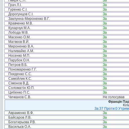
Гмиря С.П.
За
Грач Л.І.
За
Гуренко С.І.
За
Дорогунцов С.І.
За
Заклунна-Мироненко В.Г.
За
Кравченко М.В.
За
Кухарчук М.А.
За
Лобода М.В.
За
Масенко О.М.
За
Матвєєв В.Й.
За
Мироненко В.А.
За
Наливайко А.М.
За
Носенко М.П.
За
Парубок О.Н.
За
Петров В.Б.
За
Пономаренко Г.Г.
За
Пхиденко С.С.
За
Самойлик К.С.
За
Сімонов В.Д.
За
Соломатін Ю.П.
За
Цибенко П.С.
За
Чичканов С.В.
Не голосував
Фракція Парт
Кіл
За:37 Проти:0 Утрима
Авраменко В.Ф.
За
Байсаров Л.В.
За
Богатирьова Р.В.
За
Васильєв О.А.
За