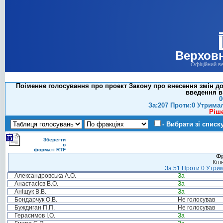
Верховн
Офіційний в
Поіменне голосування про проект Закону про внесення змін до
введення в 
0
За:207 Проти:0 Утрима
Ріш
- Вибрати зі списк
Зберегти
в
форматі RTF
Фр
Кіл
За:51 Проти:0 Утрим
Александровська А.О.
За
Анастасієв В.О.
За
Аніщук В.В.
За
Бондарчук О.В.
Не голосував
Буждиган П.П.
Не голосував
Герасимов І.О.
За