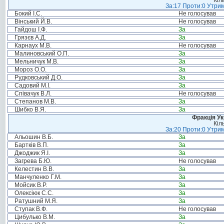
Кіл
За:17 Проти:0 Утрим
Бокий І.С.
Не голосував
Вінський Й.В.
Не голосував
Гайдош І.Ф.
За
Грязєв А.Д.
За
Карнаух М.В.
Не голосував
Малиновський О.П.
За
Мельничук М.В.
За
Мороз О.О.
За
Рудковський Д.О.
За
Садовий М.І.
За
Співачук В.Л.
Не голосував
Степанов М.В.
За
Шибко В.Я.
За
Фракція Ук
Кіл
За:20 Проти:0 Утрим
Альошин В.Б.
За
Бартків В.П.
За
Джоджик Я.І.
За
Загрева Б.Ю.
Не голосував
Келестин В.В.
За
Манчуленко Г.М.
За
Мойсик В.Р.
За
Олексіюк С.С.
За
Ратушний М.Я.
За
Ступак В.Ф.
Не голосував
Цибулько В.М.
За