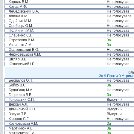
Король В.М.
Не голосував
Круць М.Ф.
Не голосував
Лебедівський В.А.
Не голосував
Ляпіна К.М.
Не голосувала
Одайник М.М.
Не голосував
Оробець Ю.М.
Не голосував
Полянчич М.М.
Не голосував
Слабенко С.І.
Не голосував
Стретович В.М.
За
Усаченко Л.М.
За
Фіалковський В.О.
Не голосував
Черновецький Л.М.
Не голосував
Шкляр В.Б.
Не голосував
Юхновський І.Р.
Не голосував
Кіл
За:9 Проти:0 Утрима
Беспалов О.П.
Не голосував
Бойко В.С.
За
Будаг'янц М.А.
Не голосував
Гаврилюк В.В.
За
Головатий С.П.
Відсутній
Деркач А.Л.
Не голосував
Димінський П.П.
Відсутній
Засуха Т.В.
Відсутня
Кіроянц С.Г.
Не голосував
Козловський А.М.
За
Мартинюк А.І.
За
Матвієнков С.А.
За