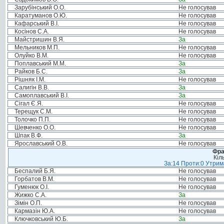
Зарубінський О.О.
Не голосував
Каратуманов О.Ю.
Не голосував
Кафарський В.І.
Не голосував
Косінов С.А.
Не голосував
Майстришин В.Я.
За
Мельников М.П.
Не голосував
Олуйко В.М.
Не голосував
Поплавський М.М.
За
Райков Б.С.
За
Рішняк І.М.
Не голосував
Салигін В.В.
За
Самоплавський В.І.
За
Сігал Є.Я.
Не голосував
Терещук С.М.
Не голосував
Толочко П.П.
Не голосував
Шевченко О.О.
Не голосував
Шпак В.Ф.
За
Ярославський О.В.
Не голосував
Фра
Кіл
За:14 Проти:0 Утрима
Беспалий Б.Я.
Не голосував
Горбатов В.М.
Не голосував
Гуменюк О.І.
Не голосував
Жижко С.А.
За
Зімін О.П.
Не голосував
Кармазін Ю.А.
Не голосував
Ключковський Ю.Б.
За