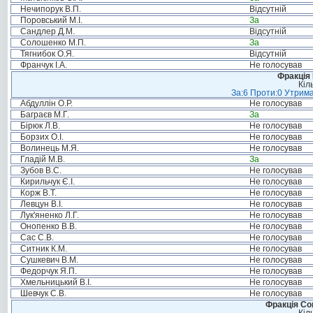
Нечипорук В.П.
Відсутній
Поровський М.І.
За
Сандлер Д.М.
Відсутній
Солошенко М.П.
За
Тягнибок О.Я.
Відсутній
Франчук І.А.
Не голосував
Фракція
Кіл
За:6 Проти:0 Утрима
Абдуллін О.Р.
Не голосував
Баграєв М.Г.
За
Бірюк Л.В.
Не голосував
Борзих О.І.
Не голосував
Волинець М.Я.
Не голосував
Гладій М.В.
За
Зубов В.С.
Не голосував
Кирильчук Є.І.
Не голосував
Корж В.Т.
Не голосував
Левцун В.І.
Не голосував
Лук'яненко Л.Г.
Не голосував
Онопенко В.В.
Не голосував
Сас С.В.
Не голосував
Ситник К.М.
Не голосував
Сушкевич В.М.
Не голосував
Федорчук Я.П.
Не голосував
Хмельницький В.І.
Не голосував
Шевчук С.В.
Не голосував
Фракція Соц