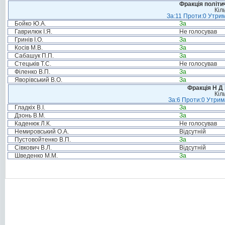
Фракція політи
Кіл
За:11 Проти:0 Утрим
Бойко Ю.А.
За
Гаврилюк І.Я.
Не голосував
Гринів І.О.
За
Косів М.В.
За
Сабашук П.П.
За
Стецьків Т.С.
Не голосував
Філенко В.П.
За
Яворівський В.О.
За
Фракція Н Д 
Кіл
За:6 Проти:0 Утрим
Гладкіх В.І.
За
Дзонь В.М.
За
Каденюк Л.К.
Не голосував
Немировський О.А.
Відсутній
Пустовойтенко В.П.
За
Сівкович В.Л.
Відсутній
Шведенко М.М.
За