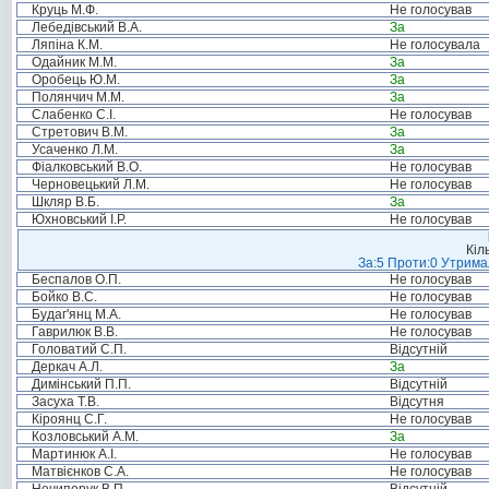
Круць М.Ф.
Не голосував
Лебедівський В.А.
За
Ляпіна К.М.
Не голосувала
Одайник М.М.
За
Оробець Ю.М.
За
Полянчич М.М.
За
Слабенко С.І.
Не голосував
Стретович В.М.
За
Усаченко Л.М.
За
Фіалковський В.О.
Не голосував
Черновецький Л.М.
Не голосував
Шкляр В.Б.
За
Юхновський І.Р.
Не голосував
Кіл
За:5 Проти:0 Утримал
Беспалов О.П.
Не голосував
Бойко В.С.
Не голосував
Будаг'янц М.А.
Не голосував
Гаврилюк В.В.
Не голосував
Головатий С.П.
Відсутній
Деркач А.Л.
За
Димінський П.П.
Відсутній
Засуха Т.В.
Відсутня
Кіроянц С.Г.
Не голосував
Козловський А.М.
За
Мартинюк А.І.
Не голосував
Матвієнков С.А.
Не голосував