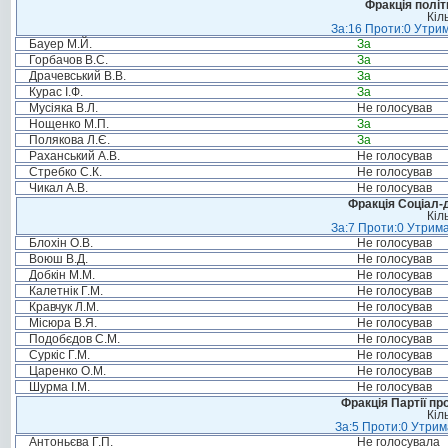
Фракція політ
Кіл
За:16 Проти:0 Утрим
Бауер М.Й.
За
Горбачов В.С.
За
Драчевський В.В.
За
Курас І.Ф.
За
Мусіяка В.Л.
Не голосував
Нощенко М.П.
За
Полякова Л.Є.
За
Раханський А.В.
Не голосував
Стребко С.К.
Не голосував
Чикал А.В.
Не голосував
Фракція Соціал-д
Кіл
За:7 Проти:0 Утрима
Блохін О.В.
Не голосував
Воюш В.Д.
Не голосував
Добкін М.М.
Не голосував
Калетнік Г.М.
Не голосував
Кравчук Л.М.
Не голосував
Місюра В.Я.
Не голосував
Подобєдов С.М.
Не голосував
Суркіс Г.М.
Не голосував
Царенко О.М.
Не голосував
Шурма І.М.
Не голосував
Фракція Партії пр
Кіл
За:5 Проти:0 Утрим
Антоньєва Г.П.
Не голосувала