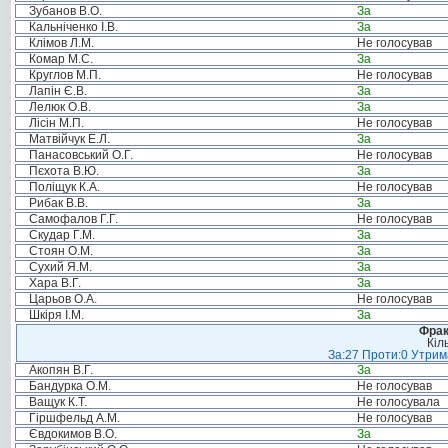
Зубанов В.О.
За
Кальніченко І.В.
За
Клімов Л.М.
Не голосував
Комар М.С.
За
Круглов М.П.
Не голосував
Лапін Є.В.
За
Лелюк О.В.
За
Лісін М.П.
Не голосував
Матвійчук Е.Л.
За
Панасовський О.Г.
Не голосував
Пєхота В.Ю.
За
Поліщук К.А.
Не голосував
Рибак В.В.
За
Самофалов Г.Г.
Не голосував
Скудар Г.М.
За
Стоян О.М.
За
Сухий Я.М.
За
Хара В.Г.
За
Царьов О.А.
Не голосував
Шкіря І.М.
За
Фрак
Кіл
За:27 Проти:0 Утрима
Акопян В.Г.
За
Бандурка О.М.
Не голосував
Ващук К.Т.
Не голосувала
Гіршфельд А.М.
Не голосував
Євдокимов В.О.
За