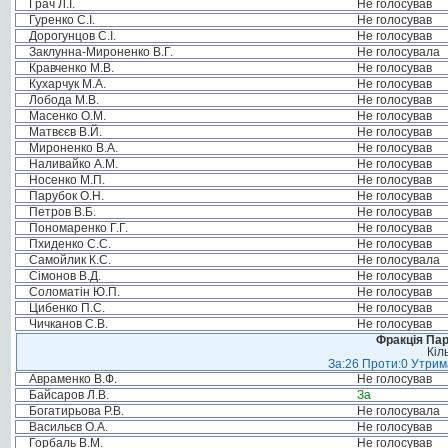
Грач Л.І.
Не голосував
Гуренко С.І.
Не голосував
Дорогунцов С.І.
Не голосував
Заклунна-Мироненко В.Г.
Не голосувала
Кравченко М.В.
Не голосував
Кухарчук М.А.
Не голосував
Лобода М.В.
Не голосував
Масенко О.М.
Не голосував
Матвєєв В.Й.
Не голосував
Мироненко В.А.
Не голосував
Наливайко А.М.
Не голосував
Носенко М.П.
Не голосував
Парубок О.Н.
Не голосував
Петров В.Б.
Не голосував
Пономаренко Г.Г.
Не голосував
Пхиденко С.С.
Не голосував
Самойлик К.С.
Не голосувала
Сімонов В.Д.
Не голосував
Соломатін Ю.П.
Не голосував
Цибенко П.С.
Не голосував
Чичканов С.В.
Не голосував
Фракція Парт
Кіл
За:26 Проти:0 Утрима
Авраменко В.Ф.
Не голосував
Байсаров Л.В.
За
Богатирьова Р.В.
Не голосувала
Васильєв О.А.
Не голосував
Горбаль В.М.
Не голосував