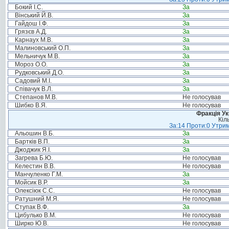
Бокий І.С.
За
Вінський Й.В.
За
Гайдош І.Ф.
За
Грязєв А.Д.
За
Карнаух М.В.
За
Малиновський О.П.
За
Мельничук М.В.
За
Мороз О.О.
За
Рудковський Д.О.
За
Садовий М.І.
За
Співачук В.Л.
За
Степанов М.В.
Не голосував
Шибко В.Я.
Не голосував
Фракція Ук
Кіл
За:14 Проти:0 Утрим
Альошин В.Б.
За
Бартків В.П.
За
Джоджик Я.І.
За
Загрева Б.Ю.
Не голосував
Келестин В.В.
Не голосував
Манчуленко Г.М.
За
Мойсик В.Р.
За
Олексіюк С.С.
Не голосував
Ратушний М.Я.
Не голосував
Ступак В.Ф.
За
Цибулько В.М.
Не голосував
Ширко Ю.В.
Не голосував