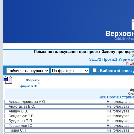
Верховн
Офіційний в
Поіменне голосування про проект Закону про держа
0
За:172 Проти:1 Утрима
Ріш
- Вибрати зі списк
Зберегти
в
форматі RTF
Фр
Кіл
За:0 Проти:0 Утрима
Александровська А.О.
Не голосувала
Анастасієв В.О.
Не голосував
Аніщук В.В.
Не голосував
Бондарчук О.В.
Не голосував
Буждиган П.П.
Не голосував
Герасимов І.О.
Не голосував
Гмиря С.П.
Не голосував