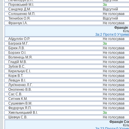
Нечипорук В.П.
Відсутній
Поровський М.І.
За
Сандлер Д.М.
Відсутній
Солошенко М.П.
Не голосував
Тягнибок О.Я.
Відсутній
Франчук І.А.
Не голосував
Фракція
Кіл
За:2 Проти:0 Утрима
Абдуллін О.Р.
Не голосував
Баграєв М.Г.
За
Бірюк Л.В.
Не голосував
Борзих О.І.
Не голосував
Волинець М.Я.
Не голосував
Гладій М.В.
Не голосував
Зубов В.С.
Не голосував
Кирильчук Є.І.
Не голосував
Корж В.Т.
Не голосував
Левцун В.І.
Не голосував
Лук'яненко Л.Г.
Не голосував
Онопенко В.В.
Не голосував
Сас С.В.
Не голосував
Ситник К.М.
Не голосував
Сушкевич В.М.
Не голосував
Федорчук Я.П.
Не голосував
Хмельницький В.І.
За
Шевчук С.В.
Не голосував
Фракція Соц
Кіл
За:23 Проти:0 Утрим