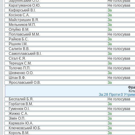
Зарубінський О.О.
Не голосував
Каратуманов О.Ю.
Не голосував
Кафарський В.І.
За
Косінов С.А.
За
Майстришин В.Я.
За
Мельников М.П.
За
Олуйко В.М.
За
Поплавський М.М.
Не голосував
Райков Б.С.
За
Рішняк І.М.
За
Салигін В.В.
Не голосував
Самоплавський В.І.
За
Сігал Є.Я.
Не голосував
Терещук С.М.
За
Толочко П.П.
Не голосував
Шевченко О.О.
За
Шпак В.Ф.
Не голосував
Ярославський О.В.
За
Фра
Кіл
За:28 Проти:0 Утрима
Беспалий Б.Я.
Не голосував
Горбатов В.М.
За
Гуменюк О.І.
Не голосував
Жижко С.А.
За
Зімін О.П.
За
Кармазін Ю.А.
За
Ключковський Ю.Б.
За
Король В.М.
За