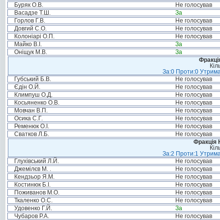
Буряк О.В.
Не голосував
Васадзе Т.Ш.
За
Горлов Г.В.
Не голосував
Довгий С.О.
Не голосував
Колоніарі О.П.
Не голосував
Майко В.І.
За
Оніщук М.В.
За
Фракція
Кіл
За:0 Проти:0 Утрима
Губський Б.В.
Не голосував
Єдін О.Й.
Не голосував
Климпуш О.Д.
Не голосував
Косьяненко О.В.
Не голосував
Мовчан В.П.
Не голосував
Осика С.Г.
Не голосував
Ременюк О.І.
Не голосував
Сватков Л.Б.
Не голосував
Фракція 
Кіл
За:2 Проти:1 Утрима
Глухівський Л.Й.
Не голосував
Джемілєв М. .
Не голосував
Кендзьор Я.М.
Не голосував
Костинюк Б.І.
Не голосував
Поживанов М.О.
Не голосував
Ткаленко О.С.
Не голосував
Удовенко Г.Й.
За
Чубаров Р.А.
Не голосував