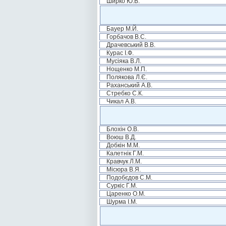
Ширко Ю.В.
Бауер М.Й.
Горбачов В.С.
Драчевський В.В.
Курас І.Ф.
Мусіяка В.Л.
Нощенко М.П.
Полякова Л.Є.
Раханський А.В.
Стребко С.К.
Чикал А.В.
Блохін О.В.
Воюш В.Д.
Добкін М.М.
Калетнік Г.М.
Кравчук Л.М.
Місюра В.Я.
Подобєдов С.М.
Суркіс Г.М.
Царенко О.М.
Шурма І.М.