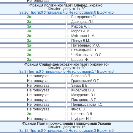
Не голосував
Фракція політичної партії Вперед, Україно!
Кількість депутатів: 20
За:20 Проти:0 Утрималися:0 Не голосували:0 Відсутні:0
За
Бондаренко Г.І.
За
Давидова Л.І.
За
Кукоба А.Т.
За
Мороз А.М.
За
Мхітарян Н.М.
За
Пінчук В.М.
За
Потебенько М.О.
За
Станецький Г.С.
За
Чеботарьова Ю.С.
За
Шаров І.Ф.
Фракція Соціал-демократичної партії України (о)
Кількість депутатів: 20
За:3 Проти:0 Утрималися:0 Не голосували:17 Відсутні:0
Не голосував
Борзов В.П.
Не голосував
Грановський О.Г.
Не голосував
Заєць В.В.
Не голосував
Кисельов О.В.
Не голосував
Мазуренко В.І.
Не голосував
Писаренко А.Г.
Не голосував
Прошкуратова Т.С.
Не голосував
Фікс Є.З.
За
Шепетін В.Л.
Не голосував
Шуфрич Н.І.
Фракція Партії промисловців і підприємців України
Кількість депутатів: 15
За:12 Проти:0 Утрималися:0 Не голосували:3 Відсутні:0