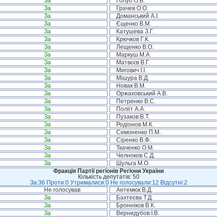
За
Голуб О.В.
За
Грачев О.О.
За
Доманський А.І.
За
Єщенко В.М.
За
Катушева З.Г.
За
Крючков Г.К.
За
Лещенко В.О.
За
Маркуш М.А.
За
Матвєєв В.Г.
За
Мигович І.І.
За
Мішура В.Д.
За
Новак В.М.
За
Оржаховський А.В.
За
Петренко В.С.
За
Полііт А.А.
За
Пузаков В.Т.
За
Родіонов М.К.
За
Симоненко П.М.
За
Сіренко В.Ф.
За
Ткаченко О.М.
За
Челноков С.Д.
За
Шульга М.О.
Фракція Партії регіонів Регіони України
Кількість депутатів: 50
За:36 Проти:0 Утрималися:0 Не голосували:12 Відсутні:2
Не голосував
Антемюк В.Д.
За
Бахтеєва Т.Д.
За
Бронніков В.К.
За
Вернидубов І.В.