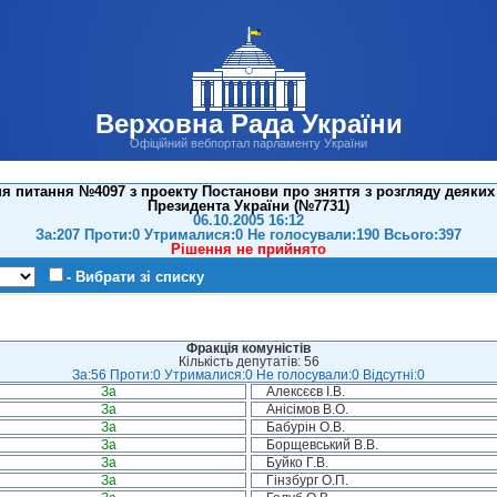
Верховна Рада України
Офіційний вебпортал парламенту України
 питання №4097 з проекту Постанови про зняття з розгляду деяких
Президента України (№7731)
06.10.2005 16:12
За:207 Проти:0 Утрималися:0 Не голосували:190 Всього:397
Рішення не прийнято
- Вибрати зі списку
Фракція комуністів
Кількість депутатів: 56
За:56 Проти:0 Утрималися:0 Не голосували:0 Відсутні:0
За
Алексєєв І.В.
За
Анісімов В.О.
За
Бабурін О.В.
За
Борщевський В.В.
За
Буйко Г.В.
За
Гінзбург О.П.