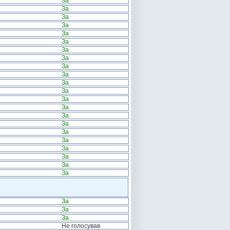
За
За
За
За
За
За
За
За
За
За
За
За
За
За
За
За
За
За
За
За
За
За
За
За
За
Не голосував