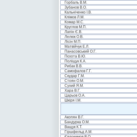
Горбаль В.М.
Зубанов В.О.
Кальніченко І.В.
Клімов Л.М.
Комар М.С.
Круглов М.П.
Лапін Є.В.
Лелюк О.В.
Лісін М.П.
Матвійчук Е.Л.
Панасовський О.Г.
Пєхота В.Ю.
Поліщук К.А.
Рибак В.В.
Самофалов Г.Г.
Скудар Г.М.
Стоян О.М.
Сухий Я.М.
Хара В.Г.
Царьов О.А.
Шкіря І.М.
Акопян В.Г.
Бандурка О.М.
Ващук К.Т.
Гіршфельд А.М.
Євдокимов В.О.