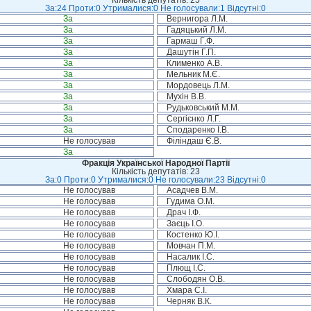
Кількість депутатів: 25
За:24 Проти:0 Утрималися:0 Не голосували:1 Відсутні:0
За
Вернигора Л.М.
За
Гадяцький Л.М.
За
Гармаш Г.Ф.
За
Дашутін Г.П.
За
Клименко А.В.
За
Мельник М.Є.
За
Мордовець Л.М.
За
Мухін В.В.
За
Рудьковський М.М.
За
Сергієнко Л.Г.
За
Сподаренко І.В.
Не голосував
Філіндаш Є.В.
За
Фракція Української Народної Партії
Кількість депутатів: 23
За:0 Проти:0 Утрималися:0 Не голосували:23 Відсутні:0
Не голосував
Асадчев В.М.
Не голосував
Гудима О.М.
Не голосував
Драч І.Ф.
Не голосував
Заєць І.О.
Не голосував
Костенко Ю.І.
Не голосував
Мовчан П.М.
Не голосував
Насалик І.С.
Не голосував
Плющ І.С.
Не голосував
Слободян О.В.
Не голосував
Хмара С.І.
Не голосував
Черняк В.К.