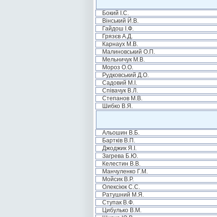
Бокий І.С.
Вінський Й.В.
Гайдош І.Ф.
Грязєв А.Д.
Карнаух М.В.
Малиновський О.П.
Мельничук М.В.
Мороз О.О.
Рудковський Д.О.
Садовий М.І.
Співачук В.Л.
Степанов М.В.
Шибко В.Я.
Альошин В.Б.
Бартків В.П.
Джоджик Я.І.
Загрева Б.Ю.
Келестин В.В.
Манчуленко Г.М.
Мойсик В.Р.
Олексіюк С.С.
Ратушний М.Я.
Ступак В.Ф.
Цибулько В.М.