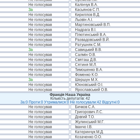
Не голосував
Калінчук В.А.
За
Касьянов С.П.
Не голосував
Кириллов В.Д.
Не голосував
Льовін А.І.
Не голосував
Мартиновський В.П.
Не голосував
Надрага В.І.
Не голосував
Плютинський В.А.
Не голосував
Развадовський В.Й.
Не голосував
Ратушняк С.М.
За
Савицький В.В.
Не голосував
Салмін О.В.
Не голосував
Святаш Д.В.
Не голосував
Сятиня М.Л.
Не голосував
Тимошенко В.А.
Не голосував
Фоменко К.О.
За
Шершун М.Х.
Не голосував
Юхновський О.І.
Не голосував
Ярославський О.В.
Фракція Наша Україна
Кількість депутатів: 42
За:0 Проти:0 Утрималися:0 Не голосували:42 Відсутні:0
Не голосував
Бичков С.А.
Не голосував
Григорович Л.С.
Не голосував
Довгий Т.О.
Не голосував
Жулинський М.Г.
Не голосував
Іванчо І.В.
Не голосував
Катеринчук М.Д.
Не голосував
Козаченко О.О.