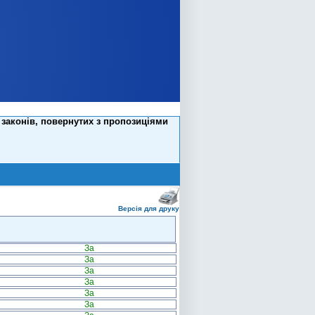
 законів, повернутих з пропозиціями
Версія для друку
За
За
За
За
За
За