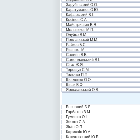
Зарубінський О.О.
Каратуманов О.Ю.
Кафарський В.І.
Косінов С.А.
Майстришин В.Я.
Мельников М.П.
Олуйко В.М.
Поплавський М.М.
Райков Б.С.
Рішняк І.М.
Салигін В.В.
Самоплавський В.І.
Сігал Є.Я.
Терещук С.М.
Толочко П.П.
Шевченко О.О.
Шпак В.Ф.
Ярославський О.В.
Беспалий Б.Я.
Горбатов В.М.
Гуменюк О.І.
Жижко С.А.
Зімін О.П.
Кармазін Ю.А.
Ключковський Ю.Б.