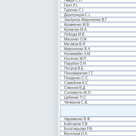
Гмиря С.П.
Грач Л.І.
Гуренко С.І.
Дорогунцов С.І.
Заклунна-Мироненко В.Г.
Кравченко М.В.
Кухарчук М.А.
Лобода М.В.
Масенко О.М.
Матвєєв В.Й.
Мироненко В.А.
Наливайко А.М.
Носенко М.П.
Парубок О.Н.
Петров В.Б.
Пономаренко Г.Г.
Пхиденко С.С.
Самойлик К.С.
Сімонов В.Д.
Соломатін Ю.П.
Цибенко П.С.
Чичканов С.В.
Авраменко В.Ф.
Байсаров Л.В.
Богатирьова Р.В.
Васильєв О.А.