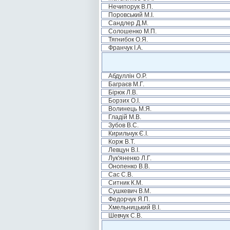
Нечипорук В.П.
Поровський М.І.
Сандлер Д.М.
Солошенко М.П.
Тягнибок О.Я.
Франчук І.А.
Абдуллін О.Р.
Баграєв М.Г.
Бірюк Л.В.
Борзих О.І.
Волинець М.Я.
Гладій М.В.
Зубов В.С.
Кирильчук Є.І.
Корж В.Т.
Левцун В.І.
Лук'яненко Л.Г.
Онопенко В.В.
Сас С.В.
Ситник К.М.
Сушкевич В.М.
Федорчук Я.П.
Хмельницький В.І.
Шевчук С.В.