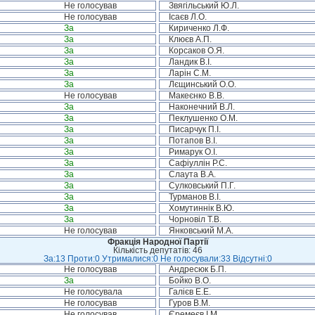
Не голосував
Звягільський Ю.Л.
Не голосував
Ісаєв Л.О.
За
Кириченко Л.Ф.
За
Клюєв А.П.
За
Корсаков О.Я.
За
Ландик В.І.
За
Ларін С.М.
За
Лєщинський О.О.
Не голосував
Макеєнко В.В.
За
Наконечний В.Л.
За
Пеклушенко О.М.
За
Писарчук П.І.
За
Потапов В.І.
За
Римарук О.І.
За
Сафіуллін Р.С.
За
Слаута В.А.
За
Сулковський П.Г.
За
Турманов В.І.
За
Хомутиннік В.Ю.
За
Чорновіл Т.В.
Не голосував
Янковський М.А.
Фракція Народної Партії
Кількість депутатів: 46
За:13 Проти:0 Утрималися:0 Не голосували:33 Відсутні:0
Не голосував
Андресюк Б.П.
За
Бойко В.О.
Не голосувала
Галієв Е.Е.
Не голосував
Гуров В.М.
Не голосував
Єремеєв І.М.