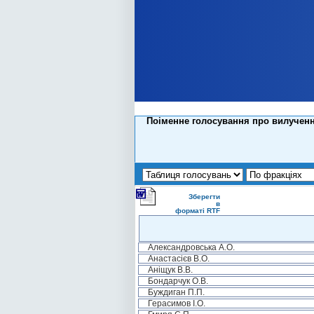
Поіменне голосування про вилучення
Зберегти
в
форматі RTF
Александровська А.О.
Анастасієв В.О.
Аніщук В.В.
Бондарчук О.В.
Буждиган П.П.
Герасимов І.О.