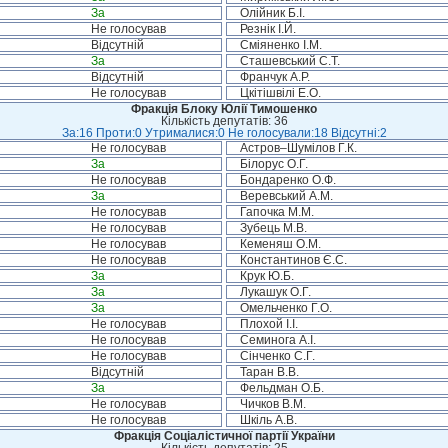
За
Олійник Б.І.
Не голосував
Резнік І.Й.
Відсутній
Сміяненко І.М.
За
Сташевський С.Т.
Відсутній
Франчук А.Р.
Не голосував
Цкітішвілі Е.О.
Фракція Блоку Юлії Тимошенко
Кількість депутатів: 36
За:16 Проти:0 Утрималися:0 Не голосували:18 Відсутні:2
Не голосував
Астров–Шумілов Г.К.
За
Білорус О.Г.
Не голосував
Бондаренко О.Ф.
За
Веревський А.М.
Не голосував
Гапочка М.М.
Не голосував
Зубець М.В.
Не голосував
Кеменяш О.М.
Не голосував
Константинов Є.С.
За
Крук Ю.Б.
За
Лукашук О.Г.
За
Омельченко Г.О.
Не голосував
Плохой І.І.
Не голосував
Семинога А.І.
Не голосував
Сінченко С.Г.
Відсутній
Таран В.В.
За
Фельдман О.Б.
Не голосував
Чичков В.М.
Не голосував
Шкіль А.В.
Фракція Соціалістичної партії України