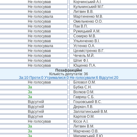
Не голосував
Корчинський А.І.
Не голосував
Кульчинський М.Г.
Не голосував
Литвин В.В.
Не голосувала
Мартиненко М.В.
Не голосував
Омельченко О.О.
Не голосував
Пак В.П.
Не голосував
Ружицький А.М.
Не голосував
Сокирко М.В.
Не голосував
Ульянченко В.І.
Не голосувала
Устенко О.А.
Не голосував
Цехмістренко В.Г.
Не голосував
Чечель М.Й.
Не голосував
Шпиг Ф.І.
Не голосував
Ющенко П.А.
Позафракційні
Кількість депутатів: 36
За:10 Проти:0 Утрималися:0 Не голосували:6 Відсутні:20
Не голосував
Біловол О.М.
За
Бубка С.Н.
За
Волков О.М.
За
Гавриш С.Б.
Відсутній
Гошовський В.С.
Відсутній
Деркач Л.В.
Відсутній
Заплатинський В.М.
Відсутня
Карпов О.М.
Не голосував
Кіссе А.І.
За
Литвин В.М.
За
Марченко О.В.
За
Миримський Л.Ю.