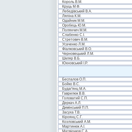
Король В.М.
Круць М.Ф.
Лебедівський В.А.
Ляпіна К.М.
Одайник М.М.
Оробець Ю.М.
Полянчич М.М.
Слабенко С.І.
Стретович В.М.
Усаченко Л.М.
Фіалковський В.О.
Черновецький Л.М.
Шкляр В.Б.
Юхновський І.Р.
Беспалов О.П.
Бойко В.С.
Будаг'янц М.А.
Гаврилюк В.В.
Головатий С.П.
Деркач А.Л.
Димінський П.П.
Засуха Т.В.
Кіроянц С.Г.
Козловський А.М.
Мартинюк А.І.
Матвієнков С.А.