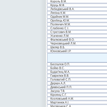
Король В.М.
Круць М.Ф.
Лебедівський В.А.
Ляпіна К.М.
Одайник М.М.
Оробець Ю.М.
Полянчич М.М.
Слабенко С.І.
Стретович В.М.
Усаченко Л.М.
Фіалковський В.О.
Черновецький Л.М.
Шкляр В.Б.
Юхновський І.Р.
Беспалов О.П.
Бойко В.С.
Будаг'янц М.А.
Гаврилюк В.В.
Головатий С.П.
Деркач А.Л.
Димінський П.П.
Засуха Т.В.
Кіроянц С.Г.
Козловський А.М.
Мартинюк А.І.
Матвієнков С.А.