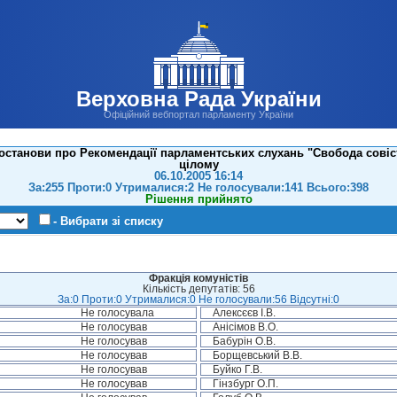
Верховна Рада України
Офіційний вебпортал парламенту України
станови про Рекомендації парламентських слухань "Свобода совісті
цілому
06.10.2005 16:14
За:255 Проти:0 Утрималися:2 Не голосували:141 Всього:398
Рішення прийнято
- Вибрати зі списку
Фракція комуністів
Кількість депутатів: 56
За:0 Проти:0 Утрималися:0 Не голосували:56 Відсутні:0
Не голосувала
Алексєєв І.В.
Не голосував
Анісімов В.О.
Не голосував
Бабурін О.В.
Не голосував
Борщевський В.В.
Не голосував
Буйко Г.В.
Не голосував
Гінзбург О.П.