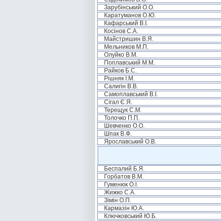
Зарубінський О.О.
Каратуманов О.Ю.
Кафарський В.І.
Косінов С.А.
Майстришин В.Я.
Мельников М.П.
Олуйко В.М.
Поплавський М.М.
Райков Б.С.
Рішняк І.М.
Салигін В.В.
Самоплавський В.І.
Сігал Є.Я.
Терещук С.М.
Толочко П.П.
Шевченко О.О.
Шпак В.Ф.
Ярославський О.В.
Беспалий Б.Я.
Горбатов В.М.
Гуменюк О.І.
Жижко С.А.
Зімін О.П.
Кармазін Ю.А.
Ключковський Ю.Б.