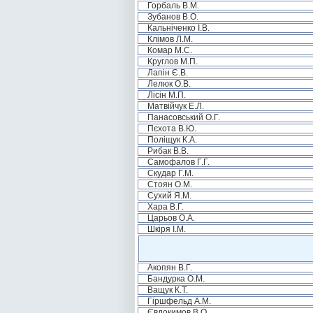
Горбаль В.М.
Зубанов В.О.
Кальніченко І.В.
Клімов Л.М.
Комар М.С.
Круглов М.П.
Лапін Є.В.
Лелюк О.В.
Лісін М.П.
Матвійчук Е.Л.
Панасовський О.Г.
Пєхота В.Ю.
Поліщук К.А.
Рибак В.В.
Самофалов Г.Г.
Скудар Г.М.
Стоян О.М.
Сухий Я.М.
Хара В.Г.
Царьов О.А.
Шкіря І.М.
Акопян В.Г.
Бандурка О.М.
Ващук К.Т.
Гіршфельд А.М.
Євдокимов В.О.