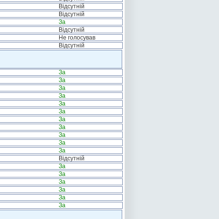
Відсутній
Відсутній
За
Відсутній
Не голосував
Відсутній
За
За
За
За
За
За
За
За
За
За
За
Відсутній
За
За
За
За
За
За