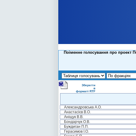
Поіменне голосування про проект По
Зберегти
в
форматі RTF
Александровська А.О.
Анастасієв В.О.
Аніщук В.В.
Бондарчук О.В.
Буждиган П.П.
Герасимов І.О.