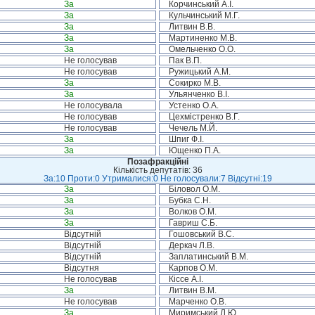
За
Корчинський А.І.
За
Кульчинський М.Г.
За
Литвин В.В.
За
Мартиненко М.В.
За
Омельченко О.О.
Не голосував
Пак В.П.
Не голосував
Ружицький А.М.
За
Сокирко М.В.
За
Ульянченко В.І.
Не голосувала
Устенко О.А.
Не голосував
Цехмістренко В.Г.
Не голосував
Чечель М.Й.
За
Шпиг Ф.І.
За
Ющенко П.А.
Позафракційні
Кількість депутатів: 36
За:10 Проти:0 Утрималися:0 Не голосували:7 Відсутні:19
За
Біловол О.М.
За
Бубка С.Н.
За
Волков О.М.
За
Гавриш С.Б.
Відсутній
Гошовський В.С.
Відсутній
Деркач Л.В.
Відсутній
Заплатинський В.М.
Відсутня
Карпов О.М.
Не голосував
Кіссе А.І.
За
Литвин В.М.
Не голосував
Марченко О.В.
За
Миримський Л.Ю.