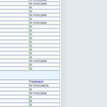
Не голосував
За
За
Не голосував
За
Не голосував
За
За
За
За
За
За
За
За
За
Не голосував
За
За
Утримався
Не голосувала
За
Не голосував
За
За
За