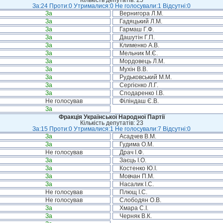
Кількість депутатів: 25
За:24 Проти:0 Утрималися:0 Не голосували:1 Відсутні:0
За
Вернигора Л.М.
За
Гадяцький Л.М.
За
Гармаш Г.Ф.
За
Дашутін Г.П.
За
Клименко А.В.
За
Мельник М.Є.
За
Мордовець Л.М.
За
Мухін В.В.
За
Рудьковський М.М.
За
Сергієнко Л.Г.
За
Сподаренко І.В.
Не голосував
Філіндаш Є.В.
За
Фракція Української Народної Партії
Кількість депутатів: 23
За:15 Проти:0 Утрималися:1 Не голосували:7 Відсутні:0
За
Асадчев В.М.
За
Гудима О.М.
Не голосував
Драч І.Ф.
За
Заєць І.О.
За
Костенко Ю.І.
За
Мовчан П.М.
За
Насалик І.С.
Не голосував
Плющ І.С.
Не голосував
Слободян О.В.
За
Хмара С.І.
За
Черняк В.К.