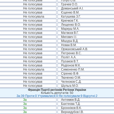
Не голосував
Голуб О.В.
Не голосував
Грачев О.О.
Не голосував
Доманський А.І.
Не голосував
Єщенко В.М.
Не голосувала
Катушева З.Г.
Не голосував
Крючков Г.К.
Не голосував
Лещенко В.О.
Не голосував
Маркуш М.А.
Не голосував
Матвєєв В.Г.
Не голосував
Мигович І.І.
Не голосував
Мішура В.Д.
Не голосував
Новак В.М.
Не голосував
Оржаховський А.В.
Не голосував
Петренко В.С.
Не голосував
Полііт А.А.
Не голосував
Пузаков В.Т.
Не голосував
Родіонов М.К.
Не голосувала
Симоненко П.М.
Не голосував
Сіренко В.Ф.
Не голосував
Ткаченко О.М.
Не голосував
Челноков С.Д.
Не голосував
Шульга М.О.
Фракція Партії регіонів Регіони України
Кількість депутатів: 50
За:39 Проти:0 Утрималися:0 Не голосували:9 Відсутні:2
За
Антемюк В.Д.
За
Бахтеєва Т.Д.
За
Бронніков В.К.
За
Вернидубов І.В.