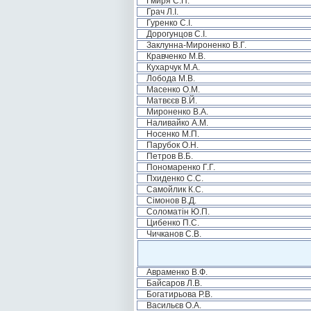
Гмиря С.П.
Грач Л.І.
Гуренко С.І.
Дорогунцов С.І.
Заклунна-Мироненко В.Г.
Кравченко М.В.
Кухарчук М.А.
Лобода М.В.
Масенко О.М.
Матвєєв В.Й.
Мироненко В.А.
Наливайко А.М.
Носенко М.П.
Парубок О.Н.
Петров В.Б.
Пономаренко Г.Г.
Пхиденко С.С.
Самойлик К.С.
Сімонов В.Д.
Соломатін Ю.П.
Цибенко П.С.
Чичканов С.В.
Авраменко В.Ф.
Байсаров Л.В.
Богатирьова Р.В.
Васильєв О.А.