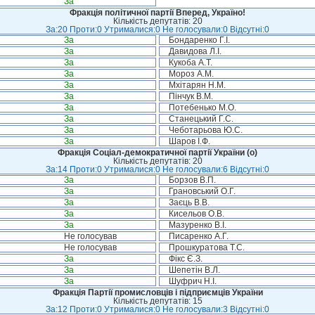
За
Фракція політичної партії Вперед, Україно!
Кількість депутатів: 20
За:20 Проти:0 Утрималися:0 Не голосували:0 Відсутні:0
За
Бондаренко Г.І.
За
Давидова Л.І.
За
Кукоба А.Т.
За
Мороз А.М.
За
Мхітарян Н.М.
За
Пінчук В.М.
За
Потебенько М.О.
За
Станецький Г.С.
За
Чеботарьова Ю.С.
За
Шаров І.Ф.
Фракція Соціал-демократичної партії України (о)
Кількість депутатів: 20
За:14 Проти:0 Утрималися:0 Не голосували:6 Відсутні:0
За
Борзов В.П.
За
Грановський О.Г.
За
Заєць В.В.
За
Кисельов О.В.
За
Мазуренко В.І.
Не голосував
Писаренко А.Г.
Не голосував
Прошкуратова Т.С.
За
Фікс Є.З.
За
Шепетін В.Л.
За
Шуфрич Н.І.
Фракція Партії промисловців і підприємців України
Кількість депутатів: 15
За:12 Проти:0 Утрималися:0 Не голосували:3 Відсутні:0