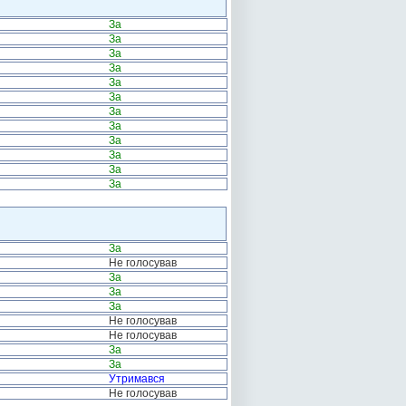
За
За
За
За
За
За
За
За
За
За
За
За
За
Не голосував
За
За
За
Не голосував
Не голосував
За
За
Утримався
Не голосував