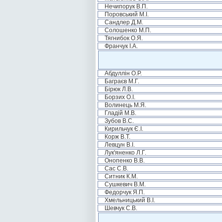
Нечипорук В.П.
Поровський М.І.
Сандлер Д.М.
Солошенко М.П.
Тягнибок О.Я.
Франчук І.А.
Абдуллін О.Р.
Баграєв М.Г.
Бірюк Л.В.
Борзих О.І.
Волинець М.Я.
Гладій М.В.
Зубов В.С.
Кирильчук Є.І.
Корж В.Т.
Левцун В.І.
Лук'яненко Л.Г.
Онопенко В.В.
Сас С.В.
Ситник К.М.
Сушкевич В.М.
Федорчук Я.П.
Хмельницький В.І.
Шевчук С.В.