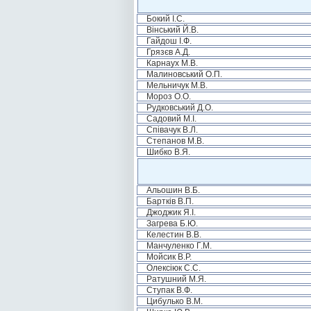
Бокий І.С.
Вінський Й.В.
Гайдош І.Ф.
Грязєв А.Д.
Карнаух М.В.
Малиновський О.П.
Мельничук М.В.
Мороз О.О.
Рудковський Д.О.
Садовий М.І.
Співачук В.Л.
Степанов М.В.
Шибко В.Я.
Альошин В.Б.
Бартків В.П.
Джоджик Я.І.
Загрева Б.Ю.
Келестин В.В.
Манчуленко Г.М.
Мойсик В.Р.
Олексіюк С.С.
Ратушний М.Я.
Ступак В.Ф.
Цибулько В.М.