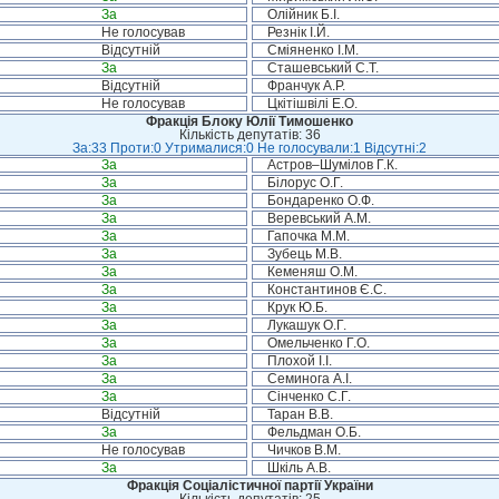
За
Олійник Б.І.
Не голосував
Резнік І.Й.
Відсутній
Сміяненко І.М.
За
Сташевський С.Т.
Відсутній
Франчук А.Р.
Не голосував
Цкітішвілі Е.О.
Фракція Блоку Юлії Тимошенко
Кількість депутатів: 36
За:33 Проти:0 Утрималися:0 Не голосували:1 Відсутні:2
За
Астров–Шумілов Г.К.
За
Білорус О.Г.
За
Бондаренко О.Ф.
За
Веревський А.М.
За
Гапочка М.М.
За
Зубець М.В.
За
Кеменяш О.М.
За
Константинов Є.С.
За
Крук Ю.Б.
За
Лукашук О.Г.
За
Омельченко Г.О.
За
Плохой І.І.
За
Семинога А.І.
За
Сінченко С.Г.
Відсутній
Таран В.В.
За
Фельдман О.Б.
Не голосував
Чичков В.М.
За
Шкіль А.В.
Фракція Соціалістичної партії України