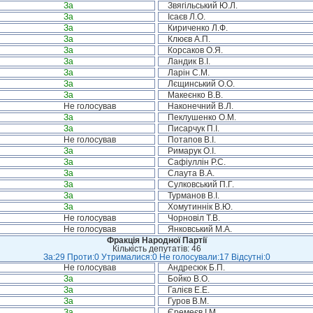
За
Звягільський Ю.Л.
За
Ісаєв Л.О.
За
Кириченко Л.Ф.
За
Клюєв А.П.
За
Корсаков О.Я.
За
Ландик В.І.
За
Ларін С.М.
За
Лєщинський О.О.
За
Макеєнко В.В.
Не голосував
Наконечний В.Л.
За
Пеклушенко О.М.
За
Писарчук П.І.
Не голосував
Потапов В.І.
За
Римарук О.І.
За
Сафіуллін Р.С.
За
Слаута В.А.
За
Сулковський П.Г.
За
Турманов В.І.
За
Хомутиннік В.Ю.
Не голосував
Чорновіл Т.В.
Не голосував
Янковський М.А.
Фракція Народної Партії
Кількість депутатів: 46
За:29 Проти:0 Утрималися:0 Не голосували:17 Відсутні:0
Не голосував
Андресюк Б.П.
За
Бойко В.О.
За
Галієв Е.Е.
За
Гуров В.М.
За
Єремеєв І.М.