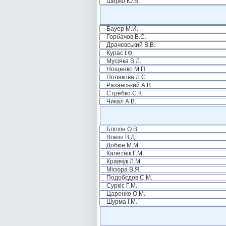
Ширко Ю.В.
Бауер М.Й.
Горбачов В.С.
Драчевський В.В.
Курас І.Ф.
Мусіяка В.Л.
Нощенко М.П.
Полякова Л.Є.
Раханський А.В.
Стребко С.К.
Чикал А.В.
Блохін О.В.
Воюш В.Д.
Добкін М.М.
Калетнік Г.М.
Кравчук Л.М.
Місюра В.Я.
Подобєдов С.М.
Суркіс Г.М.
Царенко О.М.
Шурма І.М.