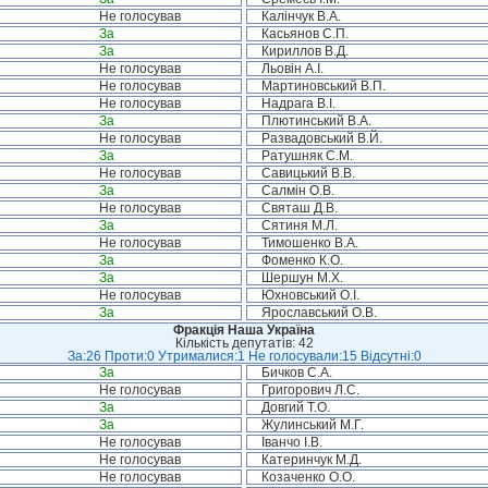
Не голосував
Калінчук В.А.
За
Касьянов С.П.
За
Кириллов В.Д.
Не голосував
Льовін А.І.
Не голосував
Мартиновський В.П.
Не голосував
Надрага В.І.
За
Плютинський В.А.
Не голосував
Развадовський В.Й.
За
Ратушняк С.М.
Не голосував
Савицький В.В.
За
Салмін О.В.
Не голосував
Святаш Д.В.
За
Сятиня М.Л.
Не голосував
Тимошенко В.А.
За
Фоменко К.О.
За
Шершун М.Х.
Не голосував
Юхновський О.І.
За
Ярославський О.В.
Фракція Наша Україна
Кількість депутатів: 42
За:26 Проти:0 Утрималися:1 Не голосували:15 Відсутні:0
За
Бичков С.А.
Не голосував
Григорович Л.С.
За
Довгий Т.О.
За
Жулинський М.Г.
Не голосував
Іванчо І.В.
Не голосував
Катеринчук М.Д.
Не голосував
Козаченко О.О.