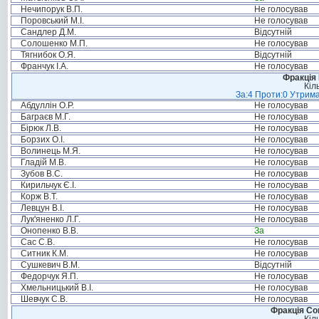
Нечипорук В.П.
Не голосував
Поровський М.І.
Не голосував
Сандлер Д.М.
Відсутній
Солошенко М.П.
Не голосував
Тягнибок О.Я.
Відсутній
Франчук І.А.
Не голосував
Фракція
Кіл
За:4 Проти:0 Утрима
Абдуллін О.Р.
Не голосував
Баграєв М.Г.
Не голосував
Бірюк Л.В.
Не голосував
Борзих О.І.
Не голосував
Волинець М.Я.
Не голосував
Гладій М.В.
Не голосував
Зубов В.С.
Не голосував
Кирильчук Є.І.
Не голосував
Корж В.Т.
Не голосував
Левцун В.І.
Не голосував
Лук'яненко Л.Г.
Не голосував
Онопенко В.В.
За
Сас С.В.
Не голосував
Ситник К.М.
Не голосував
Сушкевич В.М.
Відсутній
Федорчук Я.П.
Не голосував
Хмельницький В.І.
Не голосував
Шевчук С.В.
Не голосував
Фракція Соц