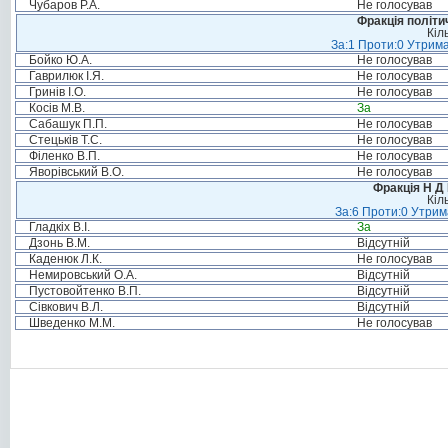
Чубаров Р.А.
Не голосував
Фракція політи
Кіл
За:1 Проти:0 Утрима
Бойко Ю.А.
Не голосував
Гаврилюк І.Я.
Не голосував
Гринів І.О.
Не голосував
Косів М.В.
За
Сабашук П.П.
Не голосував
Стецьків Т.С.
Не голосував
Філенко В.П.
Не голосував
Яворівський В.О.
Не голосував
Фракція Н Д 
Кіл
За:6 Проти:0 Утрим
Гладкіх В.І.
За
Дзонь В.М.
Відсутній
Каденюк Л.К.
Не голосував
Немировський О.А.
Відсутній
Пустовойтенко В.П.
Відсутній
Сівкович В.Л.
Відсутній
Шведенко М.М.
Не голосував