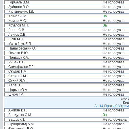
Горбаль В.М.
Не голосував
Зубанов В.О.
Не голосував
Кальніченко І.В.
Не голосував
Клімов Л.М.
За
Комар М.С.
Не голосував
Круглов М.П.
За
Лапін Є.В.
Не голосував
Лелюк О.В.
Не голосував
Лісін М.П.
Не голосував
Матвійчук Е.Л.
Не голосував
Панасовський О.Г.
Не голосував
Пєхота В.Ю.
Не голосував
Поліщук К.А.
Не голосував
Рибак В.В.
Не голосував
Самофалов Г.Г.
Не голосував
Скудар Г.М.
Не голосував
Стоян О.М.
Не голосував
Сухий Я.М.
Не голосував
Хара В.Г.
Не голосував
Царьов О.А.
Не голосував
Шкіря І.М.
Не голосував
Фрак
Кіл
За:14 Проти:0 Утрима
Акопян В.Г.
Не голосував
Бандурка О.М.
За
Ващук К.Т.
Не голосувала
Гіршфельд А.М.
Не голосував
Євдокимов В.О.
Не голосував