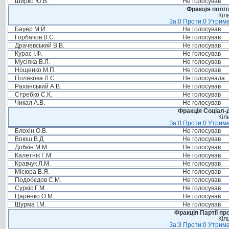
Ширко Ю.В.
Не голосував
Фракція політ
Кіл
За:0 Проти:0 Утрима
Бауер М.Й.
Не голосував
Горбачов В.С.
Не голосував
Драчевський В.В.
Не голосував
Курас І.Ф.
Не голосував
Мусіяка В.Л.
Не голосував
Нощенко М.П.
Не голосував
Полякова Л.Є.
Не голосувала
Раханський А.В.
Не голосував
Стребко С.К.
Не голосував
Чикал А.В.
Не голосував
Фракція Соціал-д
Кіл
За:0 Проти:0 Утрима
Блохін О.В.
Не голосував
Воюш В.Д.
Не голосував
Добкін М.М.
Не голосував
Калетнік Г.М.
Не голосував
Кравчук Л.М.
Не голосував
Місюра В.Я.
Не голосував
Подобєдов С.М.
Не голосував
Суркіс Г.М.
Не голосував
Царенко О.М.
Не голосував
Шурма І.М.
Не голосував
Фракція Партії пр
Кіл
За:3 Проти:0 Утрима