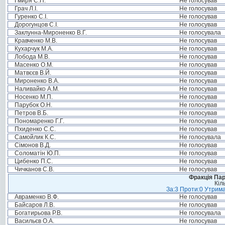
Гмиря С.П.
Не голосував
Грач Л.І.
Не голосував
Гуренко С.І.
Не голосував
Дорогунцов С.І.
Не голосував
Заклунна-Мироненко В.Г.
Не голосувала
Кравченко М.В.
Не голосував
Кухарчук М.А.
Не голосував
Лобода М.В.
Не голосував
Масенко О.М.
Не голосував
Матвєєв В.Й.
Не голосував
Мироненко В.А.
Не голосував
Наливайко А.М.
Не голосував
Носенко М.П.
Не голосував
Парубок О.Н.
Не голосував
Петров В.Б.
Не голосував
Пономаренко Г.Г.
Не голосував
Пхиденко С.С.
Не голосував
Самойлик К.С.
Не голосувала
Сімонов В.Д.
Не голосував
Соломатін Ю.П.
Не голосував
Цибенко П.С.
Не голосував
Чичканов С.В.
Не голосував
Фракція Парт
Кіл
За:3 Проти:0 Утрима
Авраменко В.Ф.
Не голосував
Байсаров Л.В.
Не голосував
Богатирьова Р.В.
Не голосувала
Васильєв О.А.
Не голосував