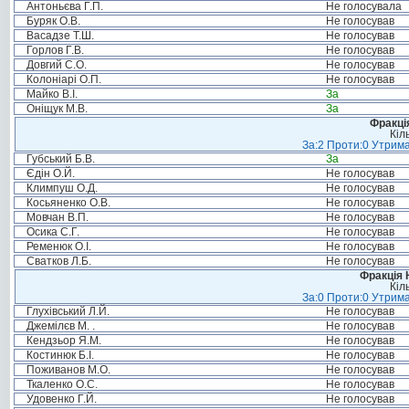
Антоньєва Г.П.
Не голосувала
Буряк О.В.
Не голосував
Васадзе Т.Ш.
Не голосував
Горлов Г.В.
Не голосував
Довгий С.О.
Не голосував
Колоніарі О.П.
Не голосував
Майко В.І.
За
Оніщук М.В.
За
Фракція
Кіл
За:2 Проти:0 Утрима
Губський Б.В.
За
Єдін О.Й.
Не голосував
Климпуш О.Д.
Не голосував
Косьяненко О.В.
Не голосував
Мовчан В.П.
Не голосував
Осика С.Г.
Не голосував
Ременюк О.І.
Не голосував
Сватков Л.Б.
Не голосував
Фракція 
Кіл
За:0 Проти:0 Утрима
Глухівський Л.Й.
Не голосував
Джемілєв М. .
Не голосував
Кендзьор Я.М.
Не голосував
Костинюк Б.І.
Не голосував
Поживанов М.О.
Не голосував
Ткаленко О.С.
Не голосував
Удовенко Г.Й.
Не голосував