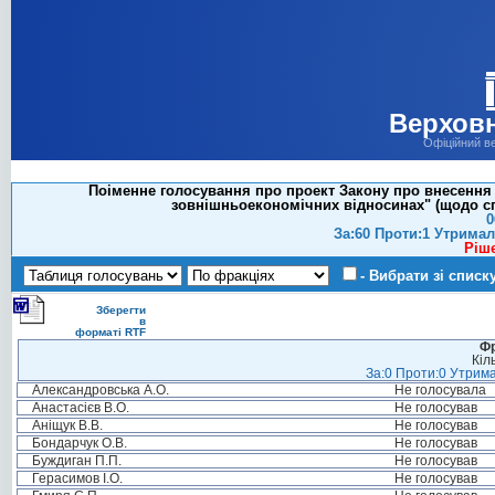
Верховн
Офіційний в
Поіменне голосування про проект Закону про внесення 
зовнішньоекономічних відносинах" (щодо спла
0
За:60 Проти:1 Утримал
Ріш
- Вибрати зі списк
Зберегти
в
форматі RTF
Фр
Кіл
За:0 Проти:0 Утрима
Александровська А.О.
Не голосувала
Анастасієв В.О.
Не голосував
Аніщук В.В.
Не голосував
Бондарчук О.В.
Не голосував
Буждиган П.П.
Не голосував
Герасимов І.О.
Не голосував