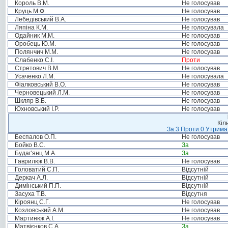
Король В.М.
Не голосував
Круць М.Ф.
Не голосував
Лебедівський В.А.
Не голосував
Ляпіна К.М.
Не голосувала
Одайник М.М.
Не голосував
Оробець Ю.М.
Не голосував
Полянчич М.М.
Не голосував
Слабенко С.І.
Проти
Стретович В.М.
Не голосував
Усаченко Л.М.
Не голосувала
Фіалковський В.О.
Не голосував
Черновецький Л.М.
Не голосував
Шкляр В.Б.
Не голосував
Юхновський І.Р.
Не голосував
Кіл
За:3 Проти:0 Утримал
Беспалов О.П.
Не голосував
Бойко В.С.
За
Будаг'янц М.А.
За
Гаврилюк В.В.
Не голосував
Головатий С.П.
Відсутній
Деркач А.Л.
Відсутній
Димінський П.П.
Відсутній
Засуха Т.В.
Відсутня
Кіроянц С.Г.
Не голосував
Козловський А.М.
Не голосував
Мартинюк А.І.
Не голосував
Матвієнков С.А.
За