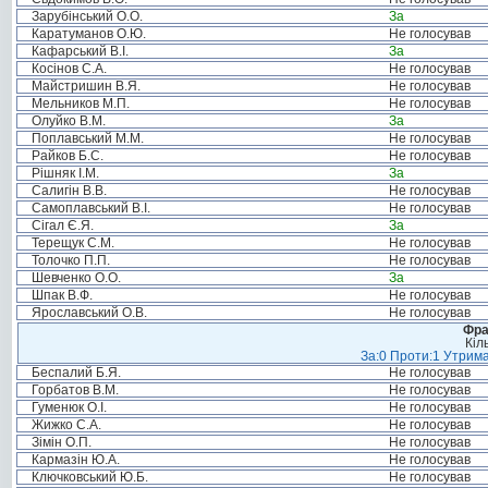
Зарубінський О.О.
За
Каратуманов О.Ю.
Не голосував
Кафарський В.І.
За
Косінов С.А.
Не голосував
Майстришин В.Я.
Не голосував
Мельников М.П.
Не голосував
Олуйко В.М.
За
Поплавський М.М.
Не голосував
Райков Б.С.
Не голосував
Рішняк І.М.
За
Салигін В.В.
Не голосував
Самоплавський В.І.
Не голосував
Сігал Є.Я.
За
Терещук С.М.
Не голосував
Толочко П.П.
Не голосував
Шевченко О.О.
За
Шпак В.Ф.
Не голосував
Ярославський О.В.
Не голосував
Фра
Кіл
За:0 Проти:1 Утрима
Беспалий Б.Я.
Не голосував
Горбатов В.М.
Не голосував
Гуменюк О.І.
Не голосував
Жижко С.А.
Не голосував
Зімін О.П.
Не голосував
Кармазін Ю.А.
Не голосував
Ключковський Ю.Б.
Не голосував