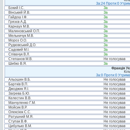
Кіл
За:24 Проти:0 Утрим
Бокий І.С.
За
Вінський Й.В.
За
Гайдош І.Ф.
За
Грязєв А.Д.
За
Карнаух М.В.
За
Малиновський О.П.
За
Мельничук М.В.
За
Мороз О.О.
За
Рудковський Д.О.
За
Садовий М.І.
За
Співачук В.Л.
За
Степанов М.В.
Не голосував
Шибко В.Я.
За
Фракція Ук
Кіл
За:0 Проти:0 Утрима
Альошин В.Б.
Не голосував
Бартків В.П.
Не голосував
Джоджик Я.І.
Не голосував
Загрева Б.Ю.
Не голосував
Келестин В.В.
Не голосував
Манчуленко Г.М.
Не голосував
Мойсик В.Р.
Не голосував
Олексіюк С.С.
Не голосував
Ратушний М.Я.
Не голосував
Ступак В.Ф.
Не голосував
Цибулько В.М.
Не голосував