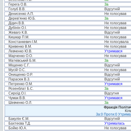
Герега О.В.
За
Голуб В.В.
Відсутній
Денисенко А.П.
Не голосував
Дерев’янко Ю.Б.
За
Дідич В.В.
Не голосував
Дубінін О.І.
Не голосував
Жеваго К.В.
Відсутній
Кишкар П.М.
Не голосував
Констанкевич І.М.
Не голосувала
Кривенко В.М.
Не голосував
Левченко Ю.В.
Утримався
Марченко О.О.
Не голосував
Матківський Б.М.
За
Міщенко С.Г.
Відсутній
Мусій О.С.
Не голосував
Онищенко О.Р.
Відсутній
Парасюк В.З.
Відсутній
Петренко О.М.
Утримався
Розенблат Б.С.
За
Сироїд О.І.
Відсутня
Чумак В.В.
Утримався
Шевченко О.Л.
За
Фракція Політич
Кіл
За:0 Проти:0 Утримал
Бакулін Є.М.
Відсутній
Бахтеєва Т.Д.
Утрималась
Бойко Ю.А.
Не голосував