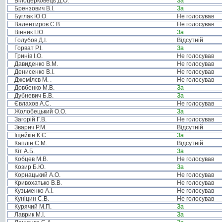
Білоцерковець Д.О.
За
Брензович В.І.
За
Буглак Ю.О.
Не голосував
Валентиров С.В.
Не голосував
Вінник І.Ю.
За
Голубов Д.І.
Відсутній
Горват Р.І.
За
Гринів І.О.
Не голосував
Давиденко В.М.
Не голосував
Денисенко В.І.
Не голосував
Джемілєв М. .
Не голосував
Довбенко М.В.
За
Дубневич Б.В.
За
Євлахов А.С.
Не голосував
Жолобецький О.О.
За
Загорій Г.В.
Не голосував
Зварич Р.М.
Відсутній
Іщейкін К.Є.
За
Каплін С.М.
Відсутній
Кіт А.Б.
За
Кобцев М.В.
Не голосував
Козир Б.Ю.
За
Корнацький А.О.
Не голосував
Кривохатько В.В.
Не голосував
Кузьменко А.І.
Не голосував
Куніцин С.В.
Не голосував
Курячий М.П.
За
Лаврик М.І.
За