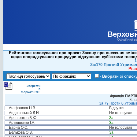
Верховн
Офіційний в
Рейтингове голосування про проект Закону про внесення зміни 
щодо впорядкування процедури відчуження суб'єктами господ
1
За:170 Проти:0 Утримал
Ріш
- Вибрати зі списк
Зберегти
в
форматі RTF
Фракція ПАРТ
Кіль
За:79 Проти:0 Утрима
Агафонова Н.В.
Відсутня
Андрієвський Д.Й.
Не голосував
Арешонков В.Ю.
За
Артюшенко І.А.
За
Барна О.С.
Не голосував
Бєлькова О.В.
За