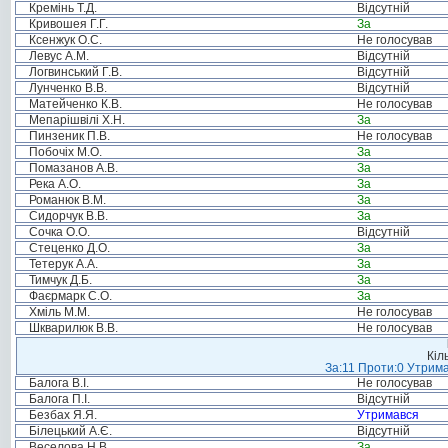
Кремінь Т.Д.
Відсутній
Кривошея Г.Г.
За
Ксенжук О.С.
Не голосував
Левус А.М.
Відсутній
Логвинський Г.В.
Відсутній
Лунченко В.В.
Відсутній
Матейченко К.В.
Не голосував
Мепарішвілі Х.Н.
За
Пинзеник П.В.
Не голосував
Побочіх М.О.
За
Помазанов А.В.
За
Река А.О.
За
Романюк В.М.
За
Сидорчук В.В.
За
Сочка О.О.
Відсутній
Стеценко Д.О.
За
Тетерук А.А.
За
Тимчук Д.Б.
За
Фаєрмарк С.О.
За
Хміль М.М.
Не голосував
Шкварилюк В.В.
Не голосував
Кіл
За:11 Проти:0 Утрима
Балога В.І.
Не голосував
Балога П.І.
Відсутній
Безбах Я.Я.
Утримався
Білецький А.Є.
Відсутній
Веселова Н.В.
За