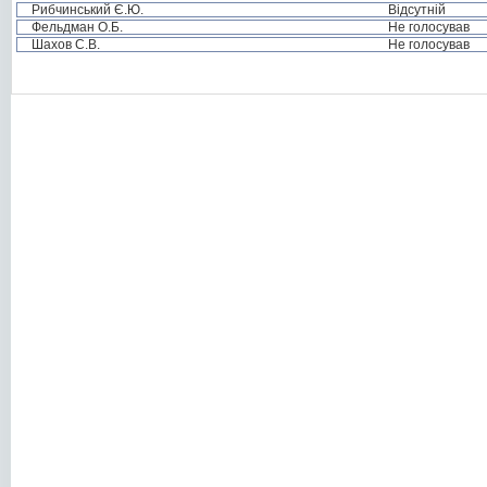
Рибчинський Є.Ю.
Відсутній
Фельдман О.Б.
Не голосував
Шахов С.В.
Не голосував