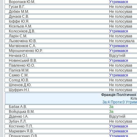
Воропаєв Ю.М.
Утримався
Гусак В.Г.
Не голосував
Добкін М.М.
Не голосував
Дунаєв С.В.
Не голосував
Іоффе Ю.Я.
Не голосував
Кісельов А.М.
Не голосував
Колєсніков Д.В.
Утримався
Ларін С.М.
Не голосував
Льовочкіна Ю.В.
Не голосувала
Матвієнков С.А.
Утримався
Мірошниченко Ю.Р.
Утримався
Нечаєв О.І.
Відсутній
Новинський В.В.
Утримався
Павленко Ю.О.
Не голосував
Папієв М.М.
Не голосував
Сажко С.М.
Утримався
Солод Ю.В.
Не голосував
Шпенов Д.Ю.
Не голосував
Шуфрич Н.І.
Не голосував
Фракція Політичної
Кіл
За:4 Проти:0 Утрим
Бабак А.В.
За
Войціцька В.М.
За
Діденко І.А.
Відсутній
Зубач Л.Л.
Не голосував
Костенко П.П.
Утримався
Маркевич Я.В.
Утримався
Опанасенко О.В.
Утримався