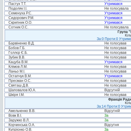
Пастух Т.Т.
Утримався
Подоляк І.І.
Не голосувала
Семенуха Р.С.
Утримався
Сидорович Р.М.
Утримався
Скрипник О.О.
Утримався
Сотник О.С.
Не голосувала
Група "
Кіл
За:0 Проти:0 Утрима
Барвіненко В.Д.
Не голосував
Бобов Г.Б.
Не голосував
Гєллєр Є.Б.
Не голосував
Зубик В.В.
Не голосував
Кацуба В.М.
Утримався
Клімов Л.М.
Не голосував
Ланьо М.І.
Не голосував
Остапчук В.М.
Утримався
Пресман О.С.
Не голосував
Святаш Д.В.
Не голосував
Шаповалов Ю.А.
Відсутній
Шкіря І.М.
Не голосував
Фракція Ради
Кіл
За:14 Проти:0 Утрим
Амельченко В.В.
Відсутній
Вовк В.І.
За
Заружко В.Л.
За
Корчинська О.А.
Відсутня
Купрієнко О.В.
За