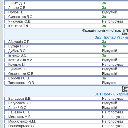
Лінько Д.В.
За
Ляшко О.В.
За
Попов І.В.
Відсутній
Силантьєв Д.О.
За
Чижмарь Ю.В.
Не голосував
Юзькова Т.Л.
За
Фракція політичної партії
Кіл
За:7 Проти:0 Утрима
Абдуллін О.Р.
За
Бухарєв В.В.
За
Дубіль В.О.
Відсутній
Івченко В.Є.
За
Кожем’якін А.А.
Відсутній
Крулько І.І.
Не голосував
Луценко І.В.
Відсутній
Одарченко Ю.В.
Відсутній
Соболєв С.В.
За
Тимошенко Ю.В.
Відсутня
Гру
Кіл
За:1 Проти:0 Утрима
Бандуров В.В.
Не голосував
Богуслаєв В.О.
Відсутній
Довгий О.С.
Відсутній
Лабазюк С.П.
Не голосував
Микитась М.В.
Не голосував
Москаленко Я.М.
Не голосував
Пономарьов О.С.
Не голосував