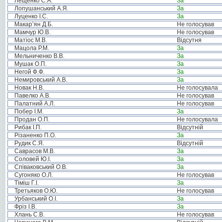
Лещенко С.А.
За
Лопушанський А.Я.
За
Луценко І.С.
За
Макар’ян Д.Б.
Не голосував
Мамчур Ю.В.
Не голосував
Матіос М.В.
Відсутня
Мацола Р.М.
За
Мельниченко В.В.
За
Мушак О.П.
За
Негой Ф.Ф.
За
Немировський А.В.
За
Новак Н.В.
Не голосувала
Павелко А.В.
Не голосував
Палатний А.Л.
Не голосував
Побер І.М.
За
Продан О.П.
Не голосувала
Рибак І.П.
Відсутній
Різаненко П.О.
За
Рудик С.Я.
Відсутній
Саврасов М.В.
За
Соловей Ю.І.
За
Співаковський О.В.
За
Сугоняко О.Л.
Не голосував
Тіміш Г.І.
За
Третьяков О.Ю.
Не голосував
Урбанський О.І.
За
Фріз І.В.
За
Хлань С.В.
Не голосував