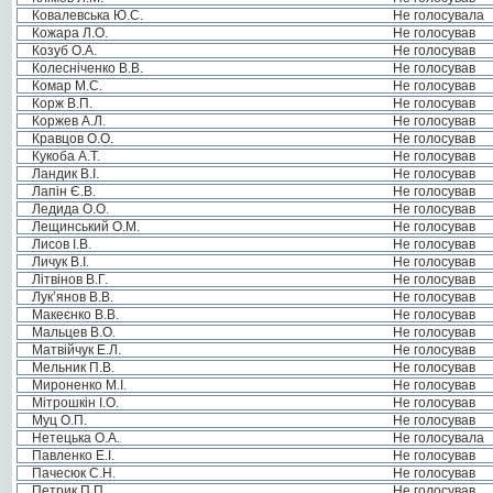
Ковалевська Ю.С.
Не голосувала
Кожара Л.О.
Не голосував
Козуб О.А.
Не голосував
Колесніченко В.В.
Не голосував
Комар М.С.
Не голосував
Корж В.П.
Не голосував
Коржев А.Л.
Не голосував
Кравцов О.О.
Не голосував
Кукоба А.Т.
Не голосував
Ландик В.І.
Не голосував
Лапін Є.В.
Не голосував
Ледида О.О.
Не голосував
Лещинський О.М.
Не голосував
Лисов І.В.
Не голосував
Личук В.І.
Не голосував
Літвінов В.Г.
Не голосував
Лук’янов В.В.
Не голосував
Макеєнко В.В.
Не голосував
Мальцев В.О.
Не голосував
Матвійчук Е.Л.
Не голосував
Мельник П.В.
Не голосував
Мироненко М.І.
Не голосував
Мітрошкін І.О.
Не голосував
Муц О.П.
Не голосував
Нетецька О.А.
Не голосувала
Павленко Е.І.
Не голосував
Пачесюк С.Н.
Не голосував
Петрик П.П.
Не голосував