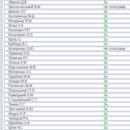
Жванія Д.В.
За
Заплатинський В.М.
Не голосував
Івченко О.Г.
За
Катеринчук М.Д.
За
Кендзьор Я.М.
За
Кінах А.К.
За
Князевич Р.П.
За
Козаченко О.О.
За
Кріль І.І.
За
Куйбіда В.С.
За
Кучеренко О.Ю.
Не голосував
Левченко К.Б.
За
Лижичко Р.С.
За
Ляпіна К.М.
За
Мартиненко М.В.
За
Матвієнко А.С.
За
Одайник М.М.
За
Оніщук М.В.
За
Полянчич М.М.
За
Порошенко П.О.
За
Ружицький А.М.
За
Сташевський С.Т.
За
Танюк Л.С.
За
Третьяков О.Ю.
За
Федун О.Л.
За
Чубаров Р.А.
За
Шкрібляк А.В.
За
Шпиг Ф.І.
За