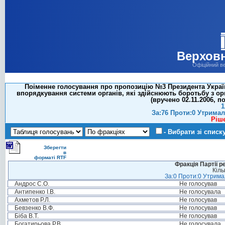
Верховн
Офіційний в
Поіменне голосування про пропозицію №3 Президента Україн
впорядкування системи органів, які здійснюють боротьбу з ор
(вручено 02.11.2006, п
1
За:76 Проти:0 Утримал
Ріш
- Вибрати зі списк
Зберегти
в
форматі RTF
Фракція Партії р
Кіль
За:0 Проти:0 Утримал
Андрос С.О.
Не голосував
Антипенко І.В.
Не голосувала
Ахметов Р.Л.
Не голосував
Бевзенко В.Ф.
Не голосував
Біба В.Т.
Не голосував
Богатирьова Р.В.
Не голосувала