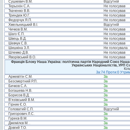
Сушкевич В.М.
Відсутній
Терьохін С.А.
Не голосував
Ткаченко В.В.
Не голосував
Триндюк Ю.Г.
Не голосував
Федорчук Я.П.
Не голосував
Хмельницький В.І.
Відсутній
Чичков В.М.
Не голосував
Шаго Є.П.
Не голосував
Швець В.Д.
Не голосував
Шевчук С.В.
Не голосував
Шишкіна З.Л.
Не голосувала
Шлемко Д.В.
Не голосував
Яворівський В.О.
Не голосував
Фракція Блоку Наша Україна: політична партія Народний Союз Наша У
Українських Націоналістів, УРП 
Кіл
За:74 Проти:0 Утрим
Аржевітін С.М.
За
Безсмертний Р.П.
За
Бичков С.А.
За
Богашева Н.В.
За
Борисов В.Д.
За
В’язівський В.М.
За
Гірник Є.О.
За
Головатий С.П.
Відсутній
Григорович Л.С.
За
Гуреєв В.М.
За
Джемілєв М. .
За
Довгий Т.О.
За