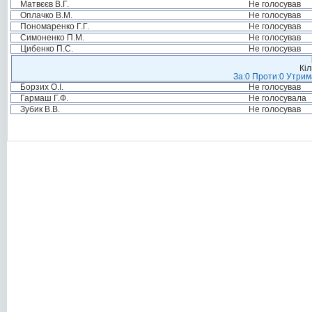
Матвєєв В.Г.
Не голосував
Оплачко В.М.
Не голосував
Пономаренко Г.Г.
Не голосував
Симоненко П.М.
Не голосував
Цибенко П.С.
Не голосував
Кіл
За:0 Проти:0 Утрим
Борзих О.І.
Не голосував
Гармаш Г.Ф.
Не голосувала
Зубик В.В.
Не голосував