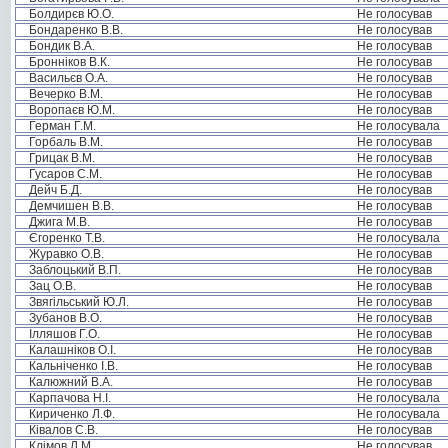
Болдирєв Ю.О.
Не голосував
Бондаренко В.В.
Не голосував
Бондик В.А.
Не голосував
Бронніков В.К.
Не голосував
Васильєв О.А.
Не голосував
Вечерко В.М.
Не голосував
Воропаєв Ю.М.
Не голосував
Герман Г.М.
Не голосувала
Горбаль В.М.
Не голосував
Грицак В.М.
Не голосував
Гусаров С.М.
Не голосував
Дейч Б.Д.
Не голосував
Демчишен В.В.
Не голосував
Джига М.В.
Не голосував
Єгоренко Т.В.
Не голосувала
Журавко О.В.
Не голосував
Заблоцький В.П.
Не голосував
Зац О.В.
Не голосував
Звягільський Ю.Л.
Не голосував
Зубанов В.О.
Не голосував
Ілляшов Г.О.
Не голосував
Калашніков О.І.
Не голосував
Кальніченко І.В.
Не голосував
Калюжний В.А.
Не голосував
Карпачова Н.І.
Не голосувала
Кириченко Л.Ф.
Не голосувала
Ківалов С.В.
Не голосував
Клімов Л.М.
Не голосував