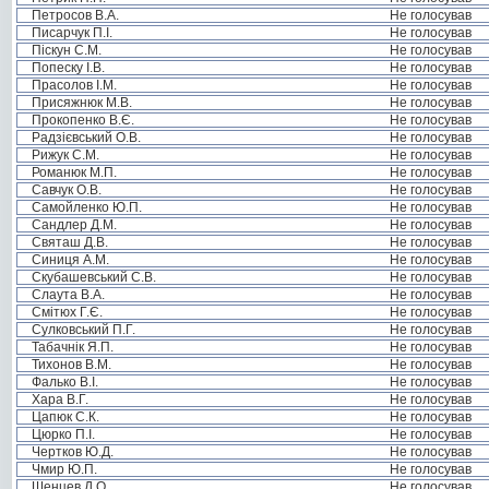
Петросов В.А.
Не голосував
Писарчук П.І.
Не голосував
Піскун С.М.
Не голосував
Попеску І.В.
Не голосував
Прасолов І.М.
Не голосував
Присяжнюк М.В.
Не голосував
Прокопенко В.Є.
Не голосував
Радзієвський О.В.
Не голосував
Рижук С.М.
Не голосував
Романюк М.П.
Не голосував
Савчук О.В.
Не голосував
Самойленко Ю.П.
Не голосував
Сандлер Д.М.
Не голосував
Святаш Д.В.
Не голосував
Синиця А.М.
Не голосував
Скубашевський С.В.
Не голосував
Слаута В.А.
Не голосував
Смітюх Г.Є.
Не голосував
Сулковський П.Г.
Не голосував
Табачнік Я.П.
Не голосував
Тихонов В.М.
Не голосував
Фалько В.І.
Не голосував
Хара В.Г.
Не голосував
Цапюк С.К.
Не голосував
Цюрко П.І.
Не голосував
Чертков Ю.Д.
Не голосував
Чмир Ю.П.
Не голосував
Шенцев Д.О.
Не голосував