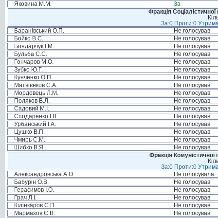
Яковина М.М.
За
Фракція Соціалістичної 
Кіл
За:0 Проти:0 Утрима
Баранівський О.П.
Не голосував
Бойко В.С.
Не голосував
Бондарчук І.М.
Не голосував
Бульба С.С.
Не голосував
Гончаров М.О.
Не голосував
Зубко Ю.Г.
Не голосував
Кунченко О.П.
Не голосував
Матвієнков С.А.
Не голосував
Мордовець Л.М.
Не голосував
Поляков В.Л.
Не голосував
Садовий М.І.
Не голосував
Сподаренко І.В.
Не голосував
Урбанський І.А.
Не голосував
Цушко В.П.
Не голосував
Чмирь С.М.
Не голосував
Шибко В.Я.
Не голосував
Фракція Комуністичної п
Кіл
За:0 Проти:0 Утрима
Александровська А.О.
Не голосувала
Бабурін О.В.
Не голосував
Герасимов І.О.
Не голосував
Грач Л.І.
Не голосував
Кілінкаров С.П.
Не голосував
Мармазов Є.В.
Не голосував