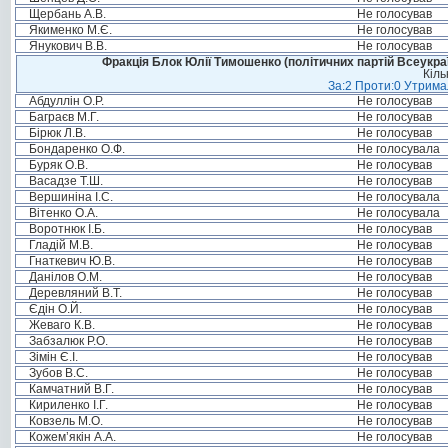
Щербань А.В.
Не голосував
Якименко М.Є.
Не голосував
Янукович В.В.
Не голосував
Фракція Блок Юлії Тимошенко (політичних партій Всеукра
Кіль
За:2 Проти:0 Утримал
Абдуллін О.Р.
Не голосував
Баграєв М.Г.
Не голосував
Бірюк Л.В.
Не голосував
Бондаренко О.Ф.
Не голосувала
Буряк О.В.
Не голосував
Васадзе Т.Ш.
Не голосував
Вершиніна І.С.
Не голосувала
Вітенко О.А.
Не голосувала
Воротнюк І.Б.
Не голосував
Гладій М.В.
Не голосував
Гнаткевич Ю.В.
Не голосував
Данілов О.М.
Не голосував
Деревляний В.Т.
Не голосував
Єдін О.Й.
Не голосував
Жеваго К.В.
Не голосував
Забзалюк Р.О.
Не голосував
Зімін Є.І.
Не голосував
Зубов В.С.
Не голосував
Камчатний В.Г.
Не голосував
Кириленко І.Г.
Не голосував
Ковзель М.О.
Не голосував
Кожем’якін А.А.
Не голосував