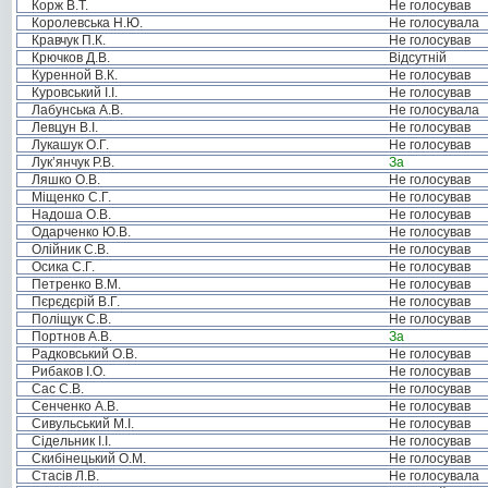
Корж В.Т.
Не голосував
Королевська Н.Ю.
Не голосувала
Кравчук П.К.
Не голосував
Крючков Д.В.
Відсутній
Куренной В.К.
Не голосував
Куровський І.І.
Не голосував
Лабунська А.В.
Не голосувала
Левцун В.І.
Не голосував
Лукашук О.Г.
Не голосував
Лук’янчук Р.В.
За
Ляшко О.В.
Не голосував
Міщенко С.Г.
Не голосував
Надоша О.В.
Не голосував
Одарченко Ю.В.
Не голосував
Олійник С.В.
Не голосував
Осика С.Г.
Не голосував
Петренко В.М.
Не голосував
Пєрєдєрій В.Г.
Не голосував
Поліщук С.В.
Не голосував
Портнов А.В.
За
Радковський О.В.
Не голосував
Рибаков І.О.
Не голосував
Сас С.В.
Не голосував
Сенченко А.В.
Не голосував
Сивульський М.І.
Не голосував
Сідельник І.І.
Не голосував
Скибінецький О.М.
Не голосував
Стасів Л.В.
Не голосувала