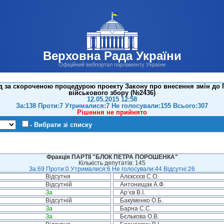
Верховна Рада України
Офіційний вебпортал парламенту України
д за скороченою процедурою проекту Закону про внесення змін до 
військового збору (№2436)
12.05.2015 12:58
За:138 Проти:7 Утрималися:7 Не голосували:155 Всього:307
Рішення не прийнято
- Вибрати зі списку
Фракція ПАРТІЇ "БЛОК ПЕТРА ПОРОШЕНКА"
Кількість депутатів: 145
За:69 Проти:0 Утрималися:6 Не голосували:44 Відсутні:26
Відсутня
Алєксєєв С.О.
Відсутній
Антонищак А.Ф.
За
Ар’єв В.І.
Відсутній
Бакуменко О.Б.
За
Барна С.С.
За
Бєлькова О.В.