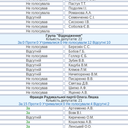
Не голосувала
Пастух Т.Т.
Не голосував
Подоляк І.І.
Не голосувала
Романова А.А.
Відсутній
Семенченко С.І.
Не голосував
Сисоєнко І.В.
Не голосував
Соболєв Є.В.
Не голосувала
Група "Відродження"
Кількість депутатів: 22
За:0 Проти:0 Утрималися:0 Не голосували:12 Відсутні:10
Не голосував
Березкін С.С.
Відсутній
Бобов Г.Б.
Не голосував
Гєллєр Є.Б.
Відсутній
Зубик В.В.
Відсутній
Кацуба В.М.
Відсутній
Клімов Л.М.
Відсутній
Ничипоренко В.М.
Не голосував
Писаренко В.В.
Не голосував
Святаш Д.В.
Не голосував
Шипко А.Ф.
Не голосував
Яценко А.В.
Фракція Радикальної партії Олега Ляшка
Кількість депутатів: 21
За:15 Проти:0 Утрималися:0 Не голосували:4 Відсутні:2
За
Артеменко А.В.
За
Вовк В.І.
Відсутній
Кириченко О.М.
За
Кошелєва А.В.
За
Ленський О.О.