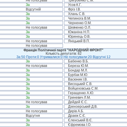
Не голосував
Тригубенко С.М.
За
Усов К.Г.
Відсутній
Фріз І.В.
За
Хлань С.В.
За
Чепинога В.М.
За
Черненко О.М.
Не голосував
Шевченко О.Л.
За
Южаніна Н.П.
За
Юринець О.В.
Не голосував
Яніцький В.П.
Не голосував
Фракція Політичної партії "НАРОДНИЙ ФРОНТ"
Кількість депутатів: 82
За:50 Проти:0 Утрималися:0 Не голосували:20 Відсутні:12
За
Бабенко В.Б.
Не голосував
Береза Ю.М.
За
Бондар М.Л.
За
Бурбак М.Ю.
За
Васюник І.В.
За
Висоцький С.В.
За
Войцеховська С.М.
За
Геращенко А.Ю.
За
Гриневич Л.М.
Не голосував
Дейдей Є.С.
За
Дзензерський Д.В.
Не голосував
Дирів А.Б.
Відсутня
Драюк С.Є.
За
Єленський В.Є.
За
Єфремова І.О.