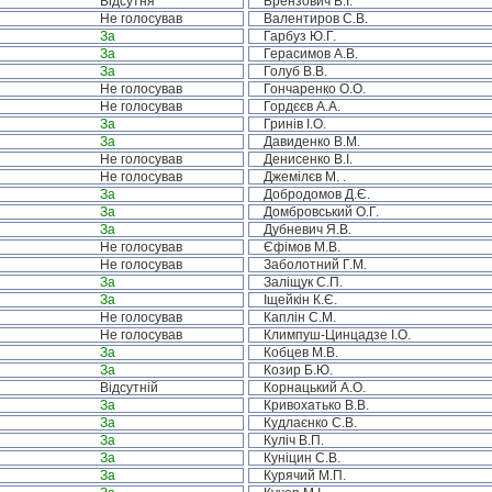
Відсутня
Брензович В.І.
Не голосував
Валентиров С.В.
За
Гарбуз Ю.Г.
За
Герасимов А.В.
За
Голуб В.В.
Не голосував
Гончаренко О.О.
Не голосував
Гордєєв А.А.
За
Гринів І.О.
За
Давиденко В.М.
Не голосував
Денисенко В.І.
Не голосував
Джемілєв М. .
За
Добродомов Д.Є.
За
Домбровський О.Г.
За
Дубневич Я.В.
Не голосував
Єфімов М.В.
Не голосував
Заболотний Г.М.
За
Заліщук С.П.
За
Іщейкін К.Є.
Не голосував
Каплін С.М.
Не голосував
Климпуш-Цинцадзе І.О.
За
Кобцев М.В.
За
Козир Б.Ю.
Відсутній
Корнацький А.О.
За
Кривохатько В.В.
За
Кудлаєнко С.В.
За
Куліч В.П.
За
Куніцин С.В.
За
Курячий М.П.