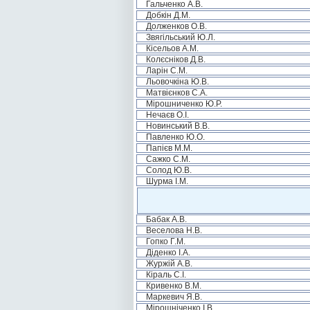
Гальченко А.В.
Добкін Д.М.
Долженков О.В.
Звягільський Ю.Л.
Кісельов А.М.
Колєсніков Д.В.
Ларін С.М.
Льовочкіна Ю.В.
Матвієнков С.А.
Мірошниченко Ю.Р.
Нечаєв О.І.
Новинський В.В.
Павленко Ю.О.
Папієв М.М.
Сажко С.М.
Солод Ю.В.
Шурма І.М.
Бабак А.В.
Веселова Н.В.
Гопко Г.М.
Діденко І.А.
Журжій А.В.
Кіраль С.І.
Кривенко В.М.
Маркевич Я.В.
Мірошніченко І.В.