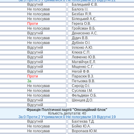
За:3 Проти:5 Утрималися:0 Не голосували:13 Відсутні:22
Відсутній
Балицький Є.В.
Не голосував
Балога І.І.
Не голосував
Безбах Я.Я.
Не голосував
Білецький А.Є.
Проти
Герега О.В.
Не голосував
Гройсман В.Б.
Відсутній
Денисенко А.С.
Не голосував
Дідич В.В.
Не голосував
Дубінін О.І.
Відсутній
Іллєнко А.Ю.
Відсутній
Клюєв С.П.
Відсутній
Левченко Ю.В.
Відсутній
Матвійчук Е.Л.
Відсутній
Міщенко С.Г.
Відсутній
Негой Ф.Ф.
Проти
Парасюк В.З.
За
Петьовка В.В.
Не голосував
Сироїд О.І.
Не голосував
Суслова І.М.
Не голосував
Фельдман О.Б.
Відсутній
Шенцев Д.О.
Відсутній
Фракція Політичної партії "Опозиційний блок"
Кількість депутатів: 40
За:0 Проти:2 Утрималися:0 Не голосували:19 Відсутні:19
Відсутній
Бахтеєва Т.Д.
Не голосував
Бойко Ю.А.
Не голосував
Воропаєв Ю.М.