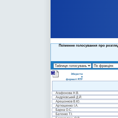
Поіменне голосування про розгля
Зберегти
в
форматі RTF
Агафонова Н.В.
Андрієвський Д.Й.
Арешонков В.Ю.
Артюшенко І.А.
Барна О.С.
Батенко Т.І.