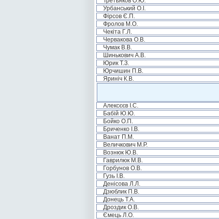
Третьяков О.Ю.
Урбанський О.І.
Фірсов Є.П.
Фролов М.О.
Чекіта Г.Л.
Червакова О.В.
Чумак В.В.
Шинькович А.В.
Юрик Т.З.
Юрчишин П.В.
Яриніч К.В.
Алексєєв І.С.
Бабій Ю.Ю.
Бойко О.П.
Бриченко І.В.
Ванат П.М.
Величкович М.Р.
Вознюк Ю.В.
Гаврилюк М.В.
Горбунов О.В.
Гузь І.В.
Денісова Л.Л.
Дзюблик П.В.
Донець Т.А.
Дроздик О.В.
Ємець Л.О.