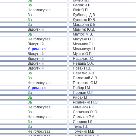
За
Кучер М.І.
За
Лесюк Я.В.
Не голосував
Лівік О.П.
За
Лубінець Д.В.
За
Луценко Ю.В.
За
Макар’ян Д.Б.
Відсутній
Мамчур Ю.В.
За
Матіос М.В.
Не голосував
Матузко О.О.
Відсутній
Мельник С.І.
Утримався
Мельничук І.І.
Відсутній
Мушак О.П.
Відсутній
Насалик І.С.
Відсутній
Недава О.А.
Відсутній
Новак Н.В.
За
Павелко А.В.
За
Палатний А.Л.
Не голосував
Петренко О.М.
Утримався
Побер І.М.
За
Продан О.П.
За
Рибак І.П.
За
Різаненко П.О.
Не голосував
Романюк Р.С.
За
Савченко О.Ю.
Не голосував
Сольвар Р.М.
За
Спориш І.Д.
За
Тіміш Г.І.
Не голосував
Томенко М.В.