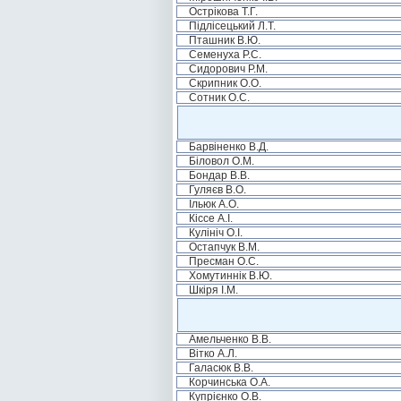
Острікова Т.Г.
Підлісецький Л.Т.
Пташник В.Ю.
Семенуха Р.С.
Сидорович Р.М.
Скрипник О.О.
Сотник О.С.
Барвіненко В.Д.
Біловол О.М.
Бондар В.В.
Гуляєв В.О.
Ільюк А.О.
Кіссе А.І.
Кулініч О.І.
Остапчук В.М.
Пресман О.С.
Хомутиннік В.Ю.
Шкіря І.М.
Амельченко В.В.
Вітко А.Л.
Галасюк В.В.
Корчинська О.А.
Купрієнко О.В.