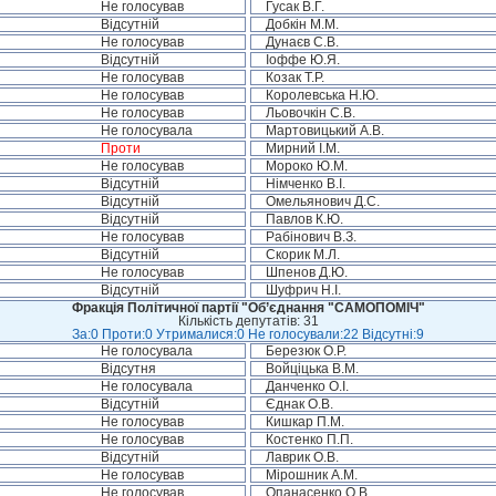
Не голосував
Гусак В.Г.
Відсутній
Добкін М.М.
Не голосував
Дунаєв С.В.
Відсутній
Іоффе Ю.Я.
Не голосував
Козак Т.Р.
Не голосував
Королевська Н.Ю.
Не голосував
Льовочкін С.В.
Не голосувала
Мартовицький А.В.
Проти
Мирний І.М.
Не голосував
Мороко Ю.М.
Відсутній
Німченко В.І.
Відсутній
Омельянович Д.С.
Відсутній
Павлов К.Ю.
Не голосував
Рабінович В.З.
Відсутній
Скорик М.Л.
Не голосував
Шпенов Д.Ю.
Відсутній
Шуфрич Н.І.
Фракція Політичної партії "Об’єднання "САМОПОМІЧ"
Кількість депутатів: 31
За:0 Проти:0 Утрималися:0 Не голосували:22 Відсутні:9
Не голосувала
Березюк О.Р.
Відсутня
Войціцька В.М.
Не голосувала
Данченко О.І.
Відсутній
Єднак О.В.
Не голосував
Кишкар П.М.
Не голосував
Костенко П.П.
Відсутній
Лаврик О.В.
Не голосував
Мірошник А.М.
Не голосував
Опанасенко О.В.