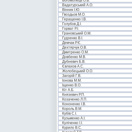
Богомолець О.В.
Вадатурський А.О.
Вінник І.Ю.
Гвоздьов М.О.
Геращенко І.В.
Голубов Д.І.
Горват Р.І.
Грановський О.М.
Гудзенко В.І.
Демчак Р.Є.
Дехтярчук О.В.
Дмитренко О.М.
Довбенко М.В.
Дубневич Б.В.
Євлахов А.С.
Жолобецький О.О.
Загорій Г.В.
Іонова М.М.
Іщенко В.О.
Кіт А.Б.
Князевич Р.П.
Козаченко Л.П.
Кононенко І.В.
Король В.М.
Кубів С.І.
Кузьменко А.І.
Куліченко І.І.
Курило В.С.