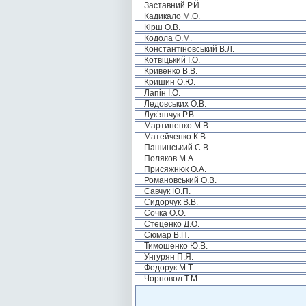
Заставний Р.Й.
Кадикало М.О.
Кірш О.В.
Кодола О.М.
Константіновський В.Л.
Котвіцький І.О.
Кривенко В.В.
Кришин О.Ю.
Лапін І.О.
Ледовських О.В.
Лук’янчук Р.В.
Мартиненко М.В.
Матейченко К.В.
Пашинський С.В.
Поляков М.А.
Присяжнюк О.А.
Романовський О.В.
Савчук Ю.П.
Сидорчук В.В.
Сочка О.О.
Стеценко Д.О.
Сюмар В.П.
Тимошенко Ю.В.
Унгурян П.Я.
Федорук М.Т.
Чорновол Т.М.