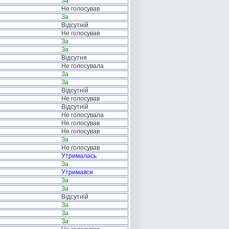
За
Не голосував
За
Відсутній
Не голосував
За
За
Відсутня
Не голосувала
За
За
Відсутній
Не голосував
Відсутній
Не голосувала
Не голосував
Не голосував
За
Не голосував
Утрималась
За
Утримався
За
За
Відсутній
За
За
За