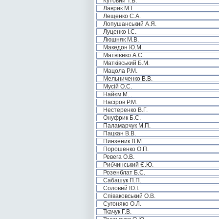
Кутовий Т.В.
Лаврик М.І.
Лещенко С.А.
Лопушанський А.Я.
Луценко І.С.
Люшняк М.В.
Македон Ю.М.
Матвієнко А.С.
Матківський Б.М.
Мацола Р.М.
Мельниченко В.В.
Мусій О.С.
Найєм М. .
Насіров Р.М.
Нестеренко В.Г.
Онуфрик Б.С.
Паламарчук М.П.
Пацкан В.В.
Пинзеник В.М.
Порошенко О.П.
Ревега О.В.
Рибчинський Є.Ю.
Розенблат Б.С.
Сабашук П.П.
Соловей Ю.І.
Співаковський О.В.
Сугоняко О.Л.
Ткачук Г.В.