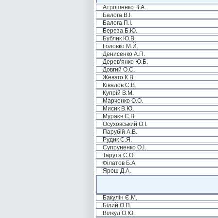
Атрошенко В.А.
Балога В.І.
Балога П.І.
Береза Б.Ю.
Бублик Ю.В.
Головко М.Й.
Денисенко А.П.
Дерев’янко Ю.Б.
Довгий О.С.
Жеваго К.В.
Ківалов С.В.
Купрій В.М.
Марченко О.О.
Мисик В.Ю.
Мураєв Є.В.
Осуховський О.І.
Парубій А.В.
Рудик С.Я.
Супруненко О.І.
Тарута С.О.
Філатов Б.А.
Ярош Д.А.
Бакулін Є.М.
Білий О.П.
Вілкул О.Ю.