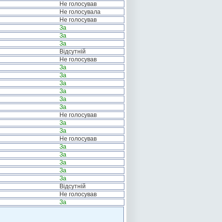
Не голосував
Не голосувала
Не голосував
За
За
За
Відсутній
Не голосував
За
За
За
За
За
За
Не голосував
За
За
Не голосував
За
За
За
За
За
Відсутній
Не голосував
За