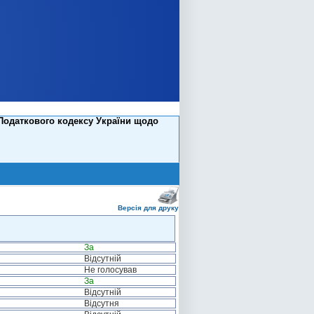
Податкового кодексу України щодо
Версія для друку
За
Відсутній
Не голосував
За
Відсутній
Відсутня