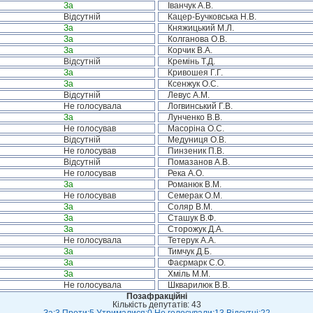
За
Іванчук А.В.
Відсутній
Кацер-Бучковська Н.В.
За
Княжицький М.Л.
За
Колганова О.В.
За
Корчик В.А.
Відсутній
Кремінь Т.Д.
За
Кривошея Г.Г.
За
Ксенжук О.С.
Відсутній
Левус А.М.
Не голосувала
Логвинський Г.В.
За
Лунченко В.В.
Не голосував
Масоріна О.С.
Відсутній
Медуниця О.В.
Не голосував
Пинзеник П.В.
Відсутній
Помазанов А.В.
Не голосував
Река А.О.
За
Романюк В.М.
Не голосував
Семерак О.М.
За
Соляр В.М.
За
Сташук В.Ф.
За
Сторожук Д.А.
Не голосувала
Тетерук А.А.
За
Тимчук Д.Б.
За
Фаєрмарк С.О.
За
Хміль М.М.
Не голосувала
Шкварилюк В.В.
Позафракційні
Кількість депутатів: 43