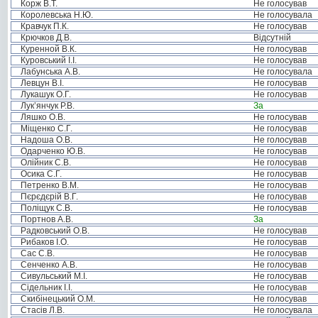
Корж В.Т.
Не голосував
Королевська Н.Ю.
Не голосувала
Кравчук П.К.
Не голосував
Крючков Д.В.
Відсутній
Куренной В.К.
Не голосував
Куровський І.І.
Не голосував
Лабунська А.В.
Не голосувала
Левцун В.І.
Не голосував
Лукашук О.Г.
Не голосував
Лук’янчук Р.В.
За
Ляшко О.В.
Не голосував
Міщенко С.Г.
Не голосував
Надоша О.В.
Не голосував
Одарченко Ю.В.
Не голосував
Олійник С.В.
Не голосував
Осика С.Г.
Не голосував
Петренко В.М.
Не голосував
Пєрєдєрій В.Г.
Не голосував
Поліщук С.В.
Не голосував
Портнов А.В.
За
Радковський О.В.
Не голосував
Рибаков І.О.
Не голосував
Сас С.В.
Не голосував
Сенченко А.В.
Не голосував
Сивульський М.І.
Не голосував
Сідельник І.І.
Не голосував
Скибінецький О.М.
Не голосував
Стасів Л.В.
Не голосувала