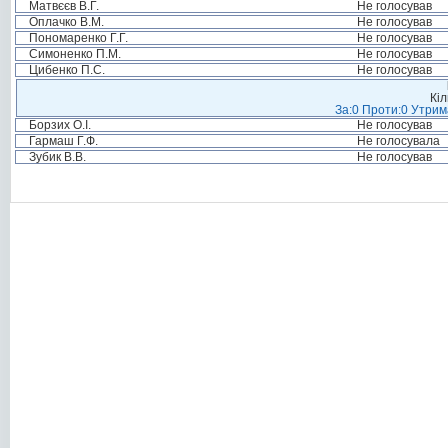
Матвєєв В.Г.
Не голосував
Оплачко В.М.
Не голосував
Пономаренко Г.Г.
Не голосував
Симоненко П.М.
Не голосував
Цибенко П.С.
Не голосував
Кіл
За:0 Проти:0 Утрим
Борзих О.І.
Не голосував
Гармаш Г.Ф.
Не голосувала
Зубик В.В.
Не голосував