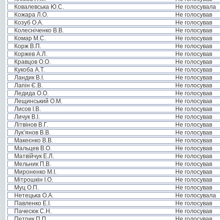
Ковалевська Ю.С.
Не голосувала
Кожара Л.О.
Не голосував
Козуб О.А.
Не голосував
Колесніченко В.В.
Не голосував
Комар М.С.
Не голосував
Корж В.П.
Не голосував
Коржев А.Л.
Не голосував
Кравцов О.О.
Не голосував
Кукоба А.Т.
Не голосував
Ландик В.І.
Не голосував
Лапін Є.В.
Не голосував
Ледида О.О.
Не голосував
Лещинський О.М.
Не голосував
Лисов І.В.
Не голосував
Личук В.І.
Не голосував
Літвінов В.Г.
Не голосував
Лук’янов В.В.
Не голосував
Макеєнко В.В.
Не голосував
Мальцев В.О.
Не голосував
Матвійчук Е.Л.
Не голосував
Мельник П.В.
Не голосував
Мироненко М.І.
Не голосував
Мітрошкін І.О.
Не голосував
Муц О.П.
Не голосував
Нетецька О.А.
Не голосувала
Павленко Е.І.
Не голосував
Пачесюк С.Н.
Не голосував
Петрик П.П.
Не голосував