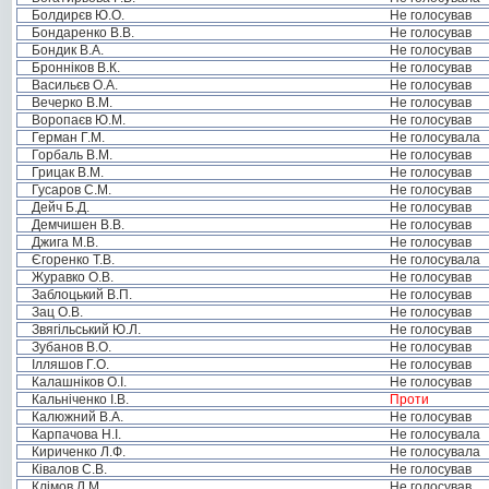
Болдирєв Ю.О.
Не голосував
Бондаренко В.В.
Не голосував
Бондик В.А.
Не голосував
Бронніков В.К.
Не голосував
Васильєв О.А.
Не голосував
Вечерко В.М.
Не голосував
Воропаєв Ю.М.
Не голосував
Герман Г.М.
Не голосувала
Горбаль В.М.
Не голосував
Грицак В.М.
Не голосував
Гусаров С.М.
Не голосував
Дейч Б.Д.
Не голосував
Демчишен В.В.
Не голосував
Джига М.В.
Не голосував
Єгоренко Т.В.
Не голосувала
Журавко О.В.
Не голосував
Заблоцький В.П.
Не голосував
Зац О.В.
Не голосував
Звягільський Ю.Л.
Не голосував
Зубанов В.О.
Не голосував
Ілляшов Г.О.
Не голосував
Калашніков О.І.
Не голосував
Кальніченко І.В.
Проти
Калюжний В.А.
Не голосував
Карпачова Н.І.
Не голосувала
Кириченко Л.Ф.
Не голосувала
Ківалов С.В.
Не голосував
Клімов Л.М.
Не голосував