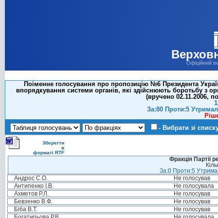
Верховн
Офіційний в
Поіменне голосування про пропозицію №6 Президента Україн
впорядкування системи органів, які здійснюють боротьбу з ор
(вручено 02.11.2006, п
1
За:80 Проти:5 Утримал
Ріш
- Вибрати зі списк
Зберегти
в
форматі RTF
Фракція Партії р
Кіль
За:0 Проти:5 Утримал
Андрос С.О.
Не голосував
Антипенко І.В.
Не голосувала
Ахметов Р.Л.
Не голосував
Бевзенко В.Ф.
Не голосував
Біба В.Т.
Не голосував
Богатирьова Р.В.
Не голосувала