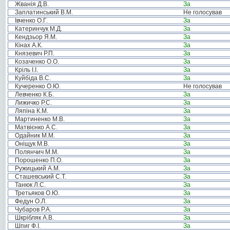
Жванія Д.В.
За
Заплатинський В.М.
Не голосував
Івченко О.Г.
За
Катеринчук М.Д.
За
Кендзьор Я.М.
За
Кінах А.К.
За
Князевич Р.П.
За
Козаченко О.О.
За
Кріль І.І.
За
Куйбіда В.С.
За
Кучеренко О.Ю.
Не голосував
Левченко К.Б.
За
Лижичко Р.С.
За
Ляпіна К.М.
За
Мартиненко М.В.
За
Матвієнко А.С.
За
Одайник М.М.
За
Оніщук М.В.
За
Полянчич М.М.
За
Порошенко П.О.
За
Ружицький А.М.
За
Сташевський С.Т.
За
Танюк Л.С.
За
Третьяков О.Ю.
За
Федун О.Л.
За
Чубаров Р.А.
За
Шкрібляк А.В.
За
Шпиг Ф.І.
За