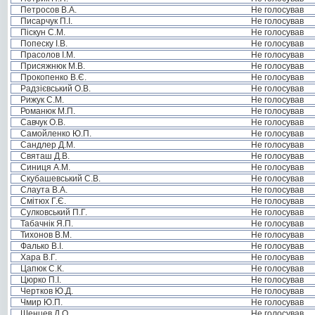
Петросов В.А.
Не голосував
Писарчук П.І.
Не голосував
Піскун С.М.
Не голосував
Попеску І.В.
Не голосував
Прасолов І.М.
Не голосував
Присяжнюк М.В.
Не голосував
Прокопенко В.Є.
Не голосував
Радзієвський О.В.
Не голосував
Рижук С.М.
Не голосував
Романюк М.П.
Не голосував
Савчук О.В.
Не голосував
Самойленко Ю.П.
Не голосував
Сандлер Д.М.
Не голосував
Святаш Д.В.
Не голосував
Синиця А.М.
Не голосував
Скубашевський С.В.
Не голосував
Слаута В.А.
Не голосував
Смітюх Г.Є.
Не голосував
Сулковський П.Г.
Не голосував
Табачнік Я.П.
Не голосував
Тихонов В.М.
Не голосував
Фалько В.І.
Не голосував
Хара В.Г.
Не голосував
Цапюк С.К.
Не голосував
Цюрко П.І.
Не голосував
Чертков Ю.Д.
Не голосував
Чмир Ю.П.
Не голосував
Шенцев Д.О.
Не голосував