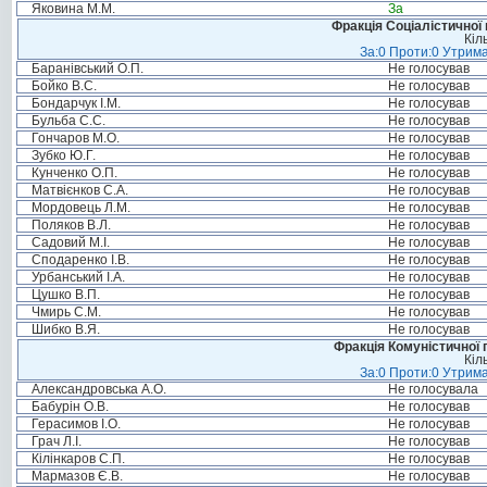
Яковина М.М.
За
Фракція Соціалістичної 
Кіл
За:0 Проти:0 Утрима
Баранівський О.П.
Не голосував
Бойко В.С.
Не голосував
Бондарчук І.М.
Не голосував
Бульба С.С.
Не голосував
Гончаров М.О.
Не голосував
Зубко Ю.Г.
Не голосував
Кунченко О.П.
Не голосував
Матвієнков С.А.
Не голосував
Мордовець Л.М.
Не голосував
Поляков В.Л.
Не голосував
Садовий М.І.
Не голосував
Сподаренко І.В.
Не голосував
Урбанський І.А.
Не голосував
Цушко В.П.
Не голосував
Чмирь С.М.
Не голосував
Шибко В.Я.
Не голосував
Фракція Комуністичної п
Кіл
За:0 Проти:0 Утрима
Александровська А.О.
Не голосувала
Бабурін О.В.
Не голосував
Герасимов І.О.
Не голосував
Грач Л.І.
Не голосував
Кілінкаров С.П.
Не голосував
Мармазов Є.В.
Не голосував