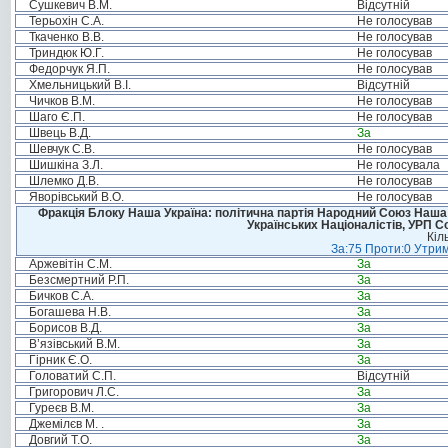
Сушкевич В.М.
Відсутній
Терьохін С.А.
Не голосував
Ткаченко В.В.
Не голосував
Триндюк Ю.Г.
Не голосував
Федорчук Я.П.
Не голосував
Хмельницький В.І.
Відсутній
Чичков В.М.
Не голосував
Шаго Є.П.
Не голосував
Швець В.Д.
За
Шевчук С.В.
Не голосував
Шишкіна З.Л.
Не голосувала
Шлемко Д.В.
Не голосував
Яворівський В.О.
Не голосував
Фракція Блоку Наша Україна: політична партія Народний Союз Наша У
Українських Націоналістів, УРП 
Кіл
За:75 Проти:0 Утрим
Аржевітін С.М.
За
Безсмертний Р.П.
За
Бичков С.А.
За
Богашева Н.В.
За
Борисов В.Д.
За
В’язівський В.М.
За
Гірник Є.О.
За
Головатий С.П.
Відсутній
Григорович Л.С.
За
Гуреєв В.М.
За
Джемілєв М. .
За
Довгий Т.О.
За