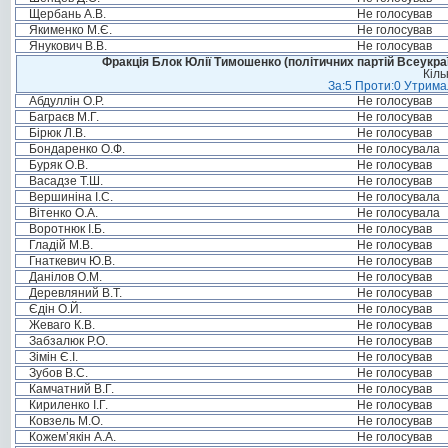
Щербань А.В.
Не голосував
Якименко М.Є.
Не голосував
Янукович В.В.
Не голосував
Фракція Блок Юлії Тимошенко (політичних партій Всеукра
Кіль
За:5 Проти:0 Утримал
Абдуллін О.Р.
Не голосував
Баграєв М.Г.
Не голосував
Бірюк Л.В.
Не голосував
Бондаренко О.Ф.
Не голосувала
Буряк О.В.
Не голосував
Васадзе Т.Ш.
Не голосував
Вершиніна І.С.
Не голосувала
Вітенко О.А.
Не голосувала
Воротнюк І.Б.
Не голосував
Гладій М.В.
Не голосував
Гнаткевич Ю.В.
Не голосував
Данілов О.М.
Не голосував
Деревляний В.Т.
Не голосував
Єдін О.Й.
Не голосував
Жеваго К.В.
Не голосував
Забзалюк Р.О.
Не голосував
Зімін Є.І.
Не голосував
Зубов В.С.
Не голосував
Камчатний В.Г.
Не голосував
Кириленко І.Г.
Не голосував
Ковзель М.О.
Не голосував
Кожем’якін А.А.
Не голосував