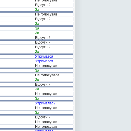
Не голосував
Відсутній
За
Не голосував
Відсутній
За
За
За
Відсутній
Відсутній
Відсутній
За
Утримався
Утримався
Не голосував
За
Не голосувала
За
Відсутній
За
Не голосував
За
Утрималась
Не голосував
За
Відсутній
Не голосував
Не голосував