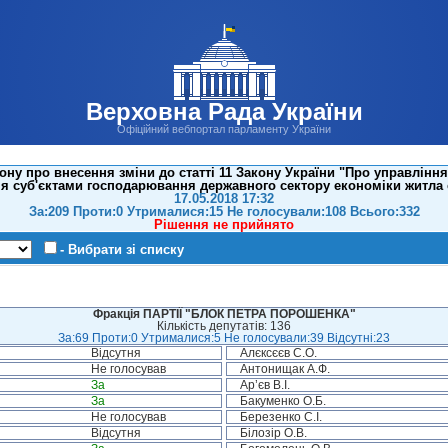
Верховна Рада України
Офіційний вебпортал парламенту України
ну про внесення зміни до статті 11 Закону України "Про управлінн
 суб'єктами господарювання державного сектору економіки житла с
17.05.2018 17:32
За:209 Проти:0 Утрималися:15 Не голосували:108 Всього:332
Рішення не прийнято
- Вибрати зі списку
Фракція ПАРТІЇ "БЛОК ПЕТРА ПОРОШЕНКА"
Кількість депутатів: 136
За:69 Проти:0 Утрималися:5 Не голосували:39 Відсутні:23
Відсутня
Алєксєєв С.О.
Не голосував
Антонищак А.Ф.
За
Ар’єв В.І.
За
Бакуменко О.Б.
Не голосував
Березенко С.І.
Відсутня
Білозір О.В.