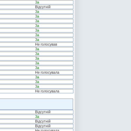
За
Відсутній
За
За
За
За
За
За
За
Не голосував
За
За
За
За
За
Не голосувала
За
За
За
Не голосувала
Відсутній
За
Відсутній
Відсутній
Не голосувала