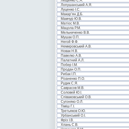
Лещенко С.А.
Лопушанський А.Я.
Луценко І.С.
Макар’ян Д.Б.
Мамчур Ю.В.
Матіос М.В.
Мацола Р.М.
Мельниченко В.В.
Мушак О.П.
Негой Ф.Ф.
Немировський А.В.
Новак Н.В.
Павелко А.В.
Палатний А.Л.
Побер І.М.
Продан О.П.
Рибак І.П.
Різаненко П.О.
Рудик С.Я.
Саврасов М.В.
Соловей Ю.І.
Співаковський О.В.
Сугоняко О.Л.
Тіміш Г.І.
Третьяков О.Ю.
Урбанський О.І.
Фріз І.В.
Хлань С.В.