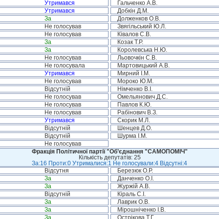
Утримався
Гальченко А.В.
Утримався
Добкін Д.М.
За
Долженков О.В.
Не голосував
Звягільський Ю.Л.
Не голосував
Ківалов С.В.
За
Козак Т.Р.
За
Королевська Н.Ю.
Не голосував
Льовочкін С.В.
Не голосувала
Мартовицький А.В.
Утримався
Мирний І.М.
Не голосував
Мороко Ю.М.
Відсутній
Німченко В.І.
Не голосував
Омельянович Д.С.
Не голосував
Павлов К.Ю.
Не голосував
Рабінович В.З.
Утримався
Скорик М.Л.
Відсутній
Шенцев Д.О.
Відсутній
Шурма І.М.
Не голосував
Фракція Політичної партії "Об’єднання "САМОПОМІЧ"
Кількість депутатів: 25
За:16 Проти:0 Утрималися:1 Не голосували:4 Відсутні:4
Відсутня
Березюк О.Р.
За
Данченко О.І.
За
Журжій А.В.
Відсутній
Кіраль С.І.
За
Лаврик О.В.
За
Мірошніченко І.В.
За
Острікова Т.Г.