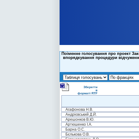
Поіменне голосування про проект Зако
впорядкування процедури відчуження
Зберегти
в
форматі RTF
Агафонова Н.В.
Андрієвський Д.Й.
Арешонков В.Ю.
Артюшенко І.А.
Барна О.С.
Бєлькова О.В.