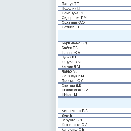
Пастух Т.Т.
Подоляк І.І.
Семенуха Р.С.
Сидорович Р.М.
Скрипник О.О.
Сотник О.С.
Барвіненко В.Д.
Бобов Г.Б.
Гєллєр Є.Б.
Зубик В.В.
Кацуба В.М.
Клімов Л.М.
Ланьо М.І.
Остапчук В.М.
Пресман О.С.
Святаш Д.В.
Шаповалов Ю.А.
Шкіря І.М.
Амельченко В.В.
Вовк В.І.
Заружко В.Л.
Корчинська О.А.
Купрієнко О.В.