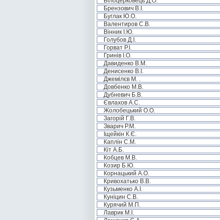
Білоцерковець Д.О.
Брензович В.І.
Буглак Ю.О.
Валентиров С.В.
Вінник І.Ю.
Голубов Д.І.
Горват Р.І.
Гринів І.О.
Давиденко В.М.
Денисенко В.І.
Джемілєв М. .
Довбенко М.В.
Дубневич Б.В.
Євлахов А.С.
Жолобецький О.О.
Загорій Г.В.
Зварич Р.М.
Іщейкін К.Є.
Каплін С.М.
Кіт А.Б.
Кобцев М.В.
Козир Б.Ю.
Корнацький А.О.
Кривохатько В.В.
Кузьменко А.І.
Куніцин С.В.
Курячий М.П.
Лаврик М.І.