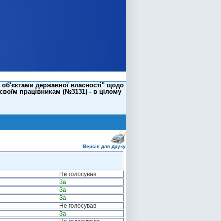
я об'єктами державної власності" щодо
воїм працівникам (№3131) - в цілому
Версія для друку
Не голосував
За
За
За
Не голосував
За