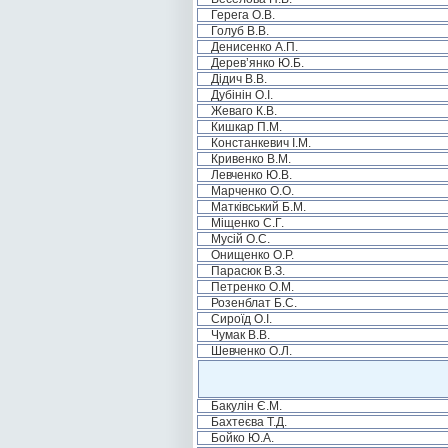
Герега О.В.
Голуб В.В.
Денисенко А.П.
Дерев’янко Ю.Б.
Дідич В.В.
Дубінін О.І.
Жеваго К.В.
Кишкар П.М.
Констанкевич І.М.
Кривенко В.М.
Левченко Ю.В.
Марченко О.О.
Матківський Б.М.
Міщенко С.Г.
Мусій О.С.
Онищенко О.Р.
Парасюк В.З.
Петренко О.М.
Розенблат Б.С.
Сироїд О.І.
Чумак В.В.
Шевченко О.Л.
Бакулін Є.М.
Бахтеєва Т.Д.
Бойко Ю.А.