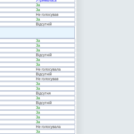
Утрималась
За
За
Не голосував
За
Відсутній
За
За
За
Відсутній
За
За
Не голосувала
Відсутній
Не голосував
За
За
Відсутня
За
Відсутній
За
За
За
За
Не голосувала
За