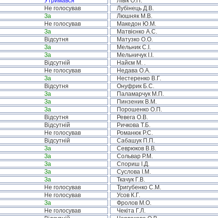
Утримався
Лівік О.П.
Не голосував
Лубінець Д.В.
За
Люшняк М.В.
Не голосував
Македон Ю.М.
За
Матвієнко А.С.
Відсутня
Матузко О.О.
За
Мельник С.І.
За
Мельничук І.І.
Відсутній
Найєм М. .
Не голосував
Недава О.А.
За
Нестеренко В.Г.
Відсутня
Онуфрик Б.С.
За
Паламарчук М.П.
За
Пинзеник В.М.
За
Порошенко О.П.
Відсутня
Ревега О.В.
Відсутній
Ричкова Т.Б.
Не голосував
Романюк Р.С.
Відсутній
Сабашук П.П.
За
Севрюков В.В.
За
Сольвар Р.М.
За
Спориш І.Д.
За
Суслова І.М.
За
Ткачук Г.В.
Не голосував
Тригубенко С.М.
Не голосував
Усов К.Г.
За
Фролов М.О.
Не голосував
Чекіта Г.Л.