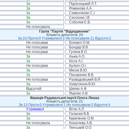
За
Підлісецький Л.Т.
За
Романова А.А.
За
Семенченко С.І.
За
Сисоєнко І.В.
За
Соболєв Є.В.
Не голосувала
Група "Партія "Відродження"
Кількість депутатів: 24
За:10 Проти:0 Утрималися:1 Не голосували:11 Відсутні:2
Не голосував
Біловол О.М.
Не голосував
Бондар В.В.
Не голосував
Гуляєв В.О.
За
Ільюк А.О.
За
Кіссе А.І.
Не голосував
Кулініч О.І.
За
Мисик В.Ю.
За
Писаренко В.В.
Не голосував
Развадовський В.Й.
За
Хомутиннік В.Ю.
Відсутній
Шипко А.Ф.
За
Яценко А.В.
Фракція Радикальної партії Олега Ляшка
Кількість депутатів: 21
За:13 Проти:0 Утрималися:1 Не голосували:3 Відсутні:4
Утримався
Вітко А.Л.
За
Галасюк В.В.
За
Кириченко О.М.
Не голосувала
Кошелєва А.В.
За
Ленський О.О.