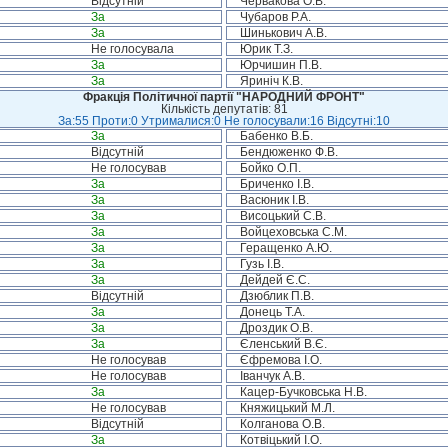
Відсутній
Червакова О.В.
За
Чубаров Р.А.
За
Шинькович А.В.
Не голосувала
Юрик Т.З.
За
Юрчишин П.В.
За
Яриніч К.В.
Фракція Політичної партії "НАРОДНИЙ ФРОНТ"
Кількість депутатів: 81
За:55 Проти:0 Утрималися:0 Не голосували:16 Відсутні:10
За
Бабенко В.Б.
Відсутній
Бендюженко Ф.В.
Не голосував
Бойко О.П.
За
Бриченко І.В.
За
Васюник І.В.
За
Висоцький С.В.
За
Войцеховська С.М.
За
Геращенко А.Ю.
За
Гузь І.В.
За
Дейдей Є.С.
Відсутній
Дзюблик П.В.
За
Донець Т.А.
За
Дроздик О.В.
За
Єленський В.Є.
Не голосував
Єфремова І.О.
Не голосував
Іванчук А.В.
За
Кацер-Бучковська Н.В.
Не голосував
Княжицький М.Л.
Відсутній
Колганова О.В.
За
Котвіцький І.О.