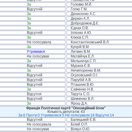
За
Головко М.Й.
Відсутній
Гопко Г.М.
За
Денисенко А.С.
За
Деркач А.Л.
За
Добродомов Д.Є.
За
Єднак О.В.
Відсутній
Іллєнко А.Ю.
За
Клюєв С.П.
Не голосувала
Константіновський В.Л.
За
Купрій В.М.
Утримався
Литвин В.М.
Не голосував
Матвійчук Е.Л.
За
Мельничук С.П.
Відсутній
Мураєв Є.В.
За
Ничипоренко В.М.
Відсутній
Осуховський О.І.
Відсутній
Парубій А.В.
Відсутній
Пташник В.Ю.
За
Савченко Н.В.
Відсутня
Тарута С.О.
Відсутній
Шевченко В.Л.
За
Ярош Д.А.
Фракція Політичної партії "Опозиційний блок"
Кількість депутатів: 43
За:6 Проти:0 Утрималися:5 Не голосували:18 Відсутні:14
Відсутній
Балицький Є.В.
Не голосувала
Білий О.П.
Не голосував
Вілкул О.Ю.