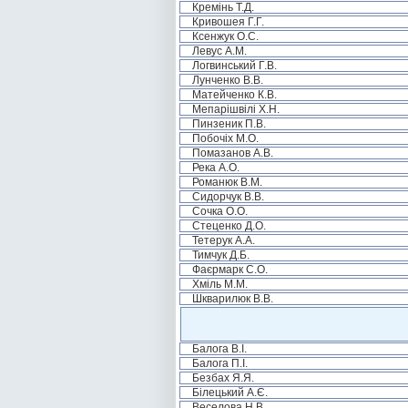
Кремінь Т.Д.
Кривошея Г.Г.
Ксенжук О.С.
Левус А.М.
Логвинський Г.В.
Лунченко В.В.
Матейченко К.В.
Мепарішвілі Х.Н.
Пинзеник П.В.
Побочіх М.О.
Помазанов А.В.
Река А.О.
Романюк В.М.
Сидорчук В.В.
Сочка О.О.
Стеценко Д.О.
Тетерук А.А.
Тимчук Д.Б.
Фаєрмарк С.О.
Хміль М.М.
Шкварилюк В.В.
Балога В.І.
Балога П.І.
Безбах Я.Я.
Білецький А.Є.
Веселова Н.В.