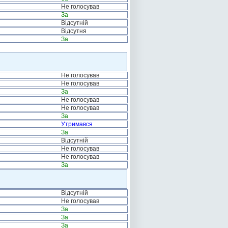
Не голосував
За
Відсутній
Відсутня
За
Не голосував
Не голосував
За
Не голосував
Не голосував
За
Утримався
За
Відсутній
Не голосував
Не голосував
За
Відсутній
Не голосував
За
За
За