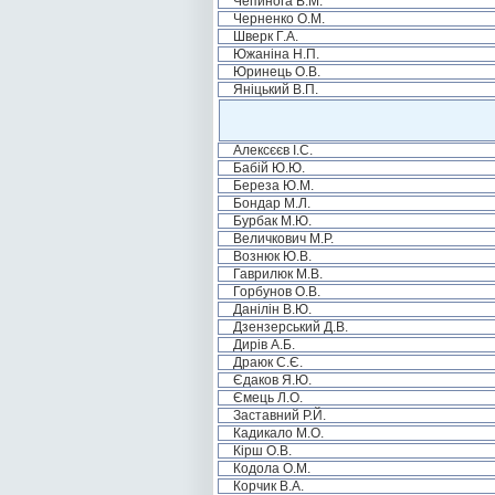
Чепинога В.М.
Черненко О.М.
Шверк Г.А.
Южаніна Н.П.
Юринець О.В.
Яніцький В.П.
Алексєєв І.С.
Бабій Ю.Ю.
Береза Ю.М.
Бондар М.Л.
Бурбак М.Ю.
Величкович М.Р.
Вознюк Ю.В.
Гаврилюк М.В.
Горбунов О.В.
Данілін В.Ю.
Дзензерський Д.В.
Дирів А.Б.
Драюк С.Є.
Єдаков Я.Ю.
Ємець Л.О.
Заставний Р.Й.
Кадикало М.О.
Кірш О.В.
Кодола О.М.
Корчик В.А.