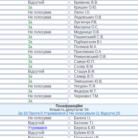
Відсутній
Кривенко В.В.
За
Кришин О.Ю.
Не голосував
Лапін І.О.
Не голосував
Ледовських О.В.
За
Лук’янчук Р.В.
За
Масоріна О.С.
Не голосував
Медуниця О.В.
За
Пашинський С.В.
За
Підберезняк В.І.
За
Поляков М.А.
Не голосував
Присяжнюк О.А.
За
Романовський О.В.
За
Савчук Ю.П.
За
Соляр В.М.
Відсутній
Сташук В.Ф.
За
Сюмар В.П.
За
Тимошенко Ю.В.
Не голосував
Унгурян П.Я.
За
Федорук М.Т.
Не голосував
Чорновол Т.М.
За
Позафракційні
Кількість депутатів: 54
За:16 Проти:0 Утрималися:2 Не голосували:11 Відсутні:25
Не голосував
Балога І.І.
Відсутній
Батенко Т.І.
Утримався
Береза Б.Ю.
Відсутній
Бублик Ю.В.
Відсутня
Геращенко І.В.