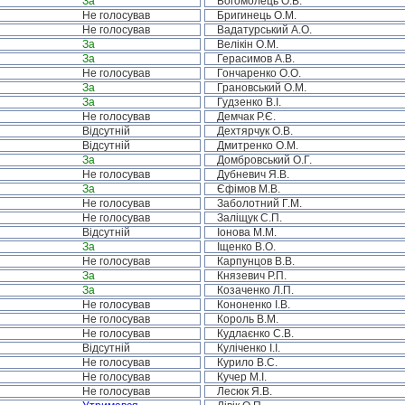
За
Богомолець О.В.
Не голосував
Бригинець О.М.
Не голосував
Вадатурський А.О.
За
Велікін О.М.
За
Герасимов А.В.
Не голосував
Гончаренко О.О.
За
Грановський О.М.
За
Гудзенко В.І.
Не голосував
Демчак Р.Є.
Відсутній
Дехтярчук О.В.
Відсутній
Дмитренко О.М.
За
Домбровський О.Г.
Не голосував
Дубневич Я.В.
За
Єфімов М.В.
Не голосував
Заболотний Г.М.
Не голосував
Заліщук С.П.
Відсутній
Іонова М.М.
За
Іщенко В.О.
Не голосував
Карпунцов В.В.
За
Князевич Р.П.
За
Козаченко Л.П.
Не голосував
Кононенко І.В.
Не голосував
Король В.М.
Не голосував
Кудлаєнко С.В.
Відсутній
Куліченко І.І.
Не голосував
Курило В.С.
Не голосував
Кучер М.І.
Не голосував
Лесюк Я.В.