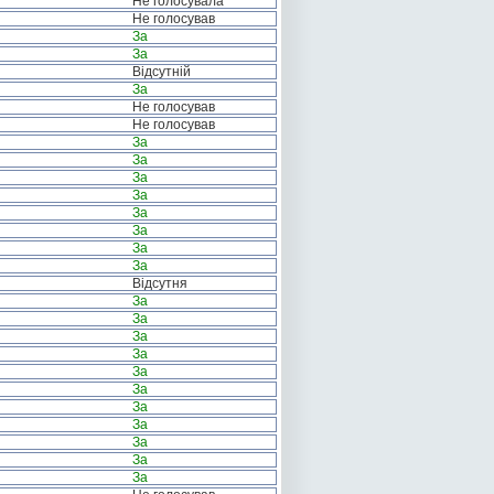
Не голосувала
Не голосував
За
За
Відсутній
За
Не голосував
Не голосував
За
За
За
За
За
За
За
За
Відсутня
За
За
За
За
За
За
За
За
За
За
За