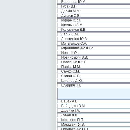
Воропаєв Ю.М.
Гусак В.Г.
Добкін М.М.
Дунаєв С.В.
Іоффе Ю.Я.
Кісельов А.М.
Колєсніков Д.В.
Ларін С.М.
Льовочкіна Ю.В.
Матвієнков С.А.
Мірошниченко Ю.Р.
Нечаєв О.І.
Новинський В.В.
Павленко Ю.О.
Папієв М.М.
Сажко С.М.
Солод Ю.В.
Шпенов Д.Ю.
Шуфрич Н.І.
Бабак А.В.
Войціцька В.М.
Діденко І.А.
Зубач Л.Л.
Костенко П.П.
Маркевич Я.В.
Опанасенко О.В.