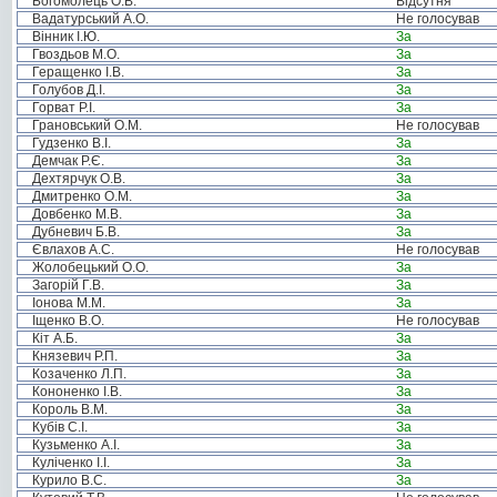
Богомолець О.В.
Відсутня
Вадатурський А.О.
Не голосував
Вінник І.Ю.
За
Гвоздьов М.О.
За
Геращенко І.В.
За
Голубов Д.І.
За
Горват Р.І.
За
Грановський О.М.
Не голосував
Гудзенко В.І.
За
Демчак Р.Є.
За
Дехтярчук О.В.
За
Дмитренко О.М.
За
Довбенко М.В.
За
Дубневич Б.В.
За
Євлахов А.С.
Не голосував
Жолобецький О.О.
За
Загорій Г.В.
За
Іонова М.М.
За
Іщенко В.О.
Не голосував
Кіт А.Б.
За
Князевич Р.П.
За
Козаченко Л.П.
За
Кононенко І.В.
За
Король В.М.
За
Кубів С.І.
За
Кузьменко А.І.
За
Куліченко І.І.
За
Курило В.С.
За