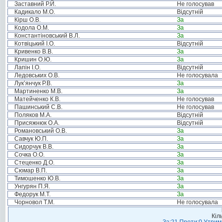
Заставний Р.Й.
Не голосував
Кадикало М.О.
Відсутній
Кірш О.В.
За
Кодола О.М.
За
Константіновський В.Л.
За
Котвіцький І.О.
Відсутній
Кривенко В.В.
За
Кришин О.Ю.
За
Лапін І.О.
Відсутній
Ледовських О.В.
Не голосувала
Лук’янчук Р.В.
За
Мартиненко М.В.
За
Матейченко К.В.
Не голосував
Пашинський С.В.
Не голосував
Поляков М.А.
Відсутній
Присяжнюк О.А.
Відсутній
Романовський О.В.
За
Савчук Ю.П.
За
Сидорчук В.В.
За
Сочка О.О.
За
Стеценко Д.О.
За
Сюмар В.П.
За
Тимошенко Ю.В.
За
Унгурян П.Я.
За
Федорук М.Т.
За
Чорновол Т.М.
Не голосувала
Кіл