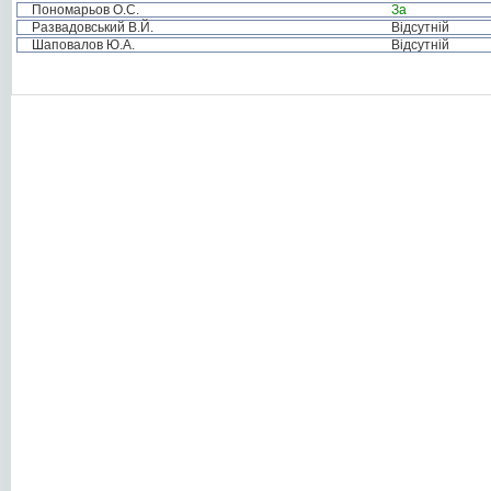
Пономарьов О.С.
За
Развадовський В.Й.
Відсутній
Шаповалов Ю.А.
Відсутній