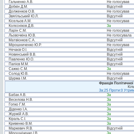
Гальченко А.В.
Не голосував
Добкін Д.М.
Відсутній
Долженков О.В.
Не голосував
Звягільський Ю.Л.
Відсутній
Кісельов А.М.
Не голосував
Колєсніков Д.В.
За
Ларін С.М.
Не голосував
Льовочкіна Ю.В.
Не голосувала
Матвієнков С.А.
Відсутній
Мірошниченко Ю.Р.
Не голосував
Нечаєв О.І.
Відсутній
Новинський В.В.
Відсутній
Павленко Ю.О.
Відсутній
Папієв М.М.
Відсутній
Сажко С.М.
За
Солод Ю.В.
Не голосував
Шурма І.М.
Відсутній
Фракція Політичної
Кіл
За:25 Проти:0 Утрим
Бабак А.В.
За
Веселова Н.В.
За
Гопко Г.М.
За
Діденко І.А.
За
Журжій А.В.
За
Кіраль С.І.
За
Кривенко В.М.
За
Маркевич Я.В.
Відсутній
Мірошніченко І.В.
За