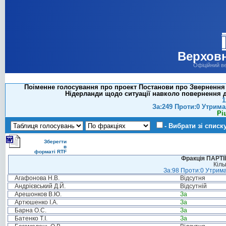
Верховн
Офіційний в
Поіменне голосування про проект Постанови про Звернення 
Нідерланди щодо ситуації навколо повернення до
1
За:249 Проти:0 Утрима
Рі
- Вибрати зі списк
Зберегти
в
форматі RTF
Фракція ПАРТ
Кіль
За:98 Проти:0 Утрима
Агафонова Н.В.
Відсутня
Андрієвський Д.Й.
Відсутній
Арешонков В.Ю.
За
Артюшенко І.А.
За
Барна О.С.
За
Батенко Т.І.
За