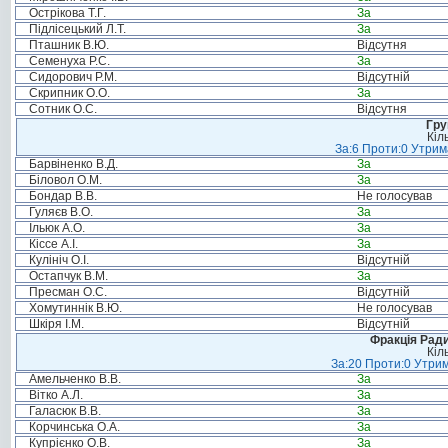
Острікова Т.Г.
За
Підлісецький Л.Т.
За
Пташник В.Ю.
Відсутня
Семенуха Р.С.
За
Сидорович Р.М.
Відсутній
Скрипник О.О.
За
Сотник О.С.
Відсутня
Гру
Кіл
За:6 Проти:0 Утрим
Барвіненко В.Д.
За
Біловол О.М.
За
Бондар В.В.
Не голосував
Гуляєв В.О.
За
Ільюк А.О.
За
Кіссе А.І.
За
Кулініч О.І.
Відсутній
Остапчук В.М.
За
Пресман О.С.
Відсутній
Хомутиннік В.Ю.
Не голосував
Шкіря І.М.
Відсутній
Фракція Ради
Кіл
За:20 Проти:0 Утрим
Амельченко В.В.
За
Вітко А.Л.
За
Галасюк В.В.
За
Корчинська О.А.
За
Купрієнко О.В.
За