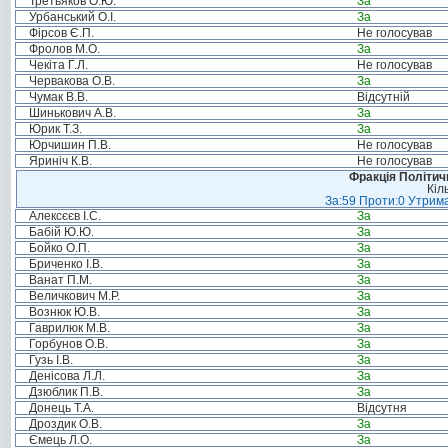
Третьяков О.Ю.
За
Урбанський О.І.
За
Фірсов Є.П.
Не голосував
Фролов М.О.
За
Чекіта Г.Л.
Не голосував
Червакова О.В.
За
Чумак В.В.
Відсутній
Шинькович А.В.
За
Юрик Т.З.
За
Юрчишин П.В.
Не голосував
Яриніч К.В.
Не голосував
Фракція Політи
Кіл
За:59 Проти:0 Утрима
Алексєєв І.С.
За
Бабій Ю.Ю.
За
Бойко О.П.
За
Бриченко І.В.
За
Ванат П.М.
За
Величкович М.Р.
За
Вознюк Ю.В.
За
Гаврилюк М.В.
За
Горбунов О.В.
За
Гузь І.В.
За
Денісова Л.Л.
За
Дзюблик П.В.
За
Донець Т.А.
Відсутня
Дроздик О.В.
За
Ємець Л.О.
За