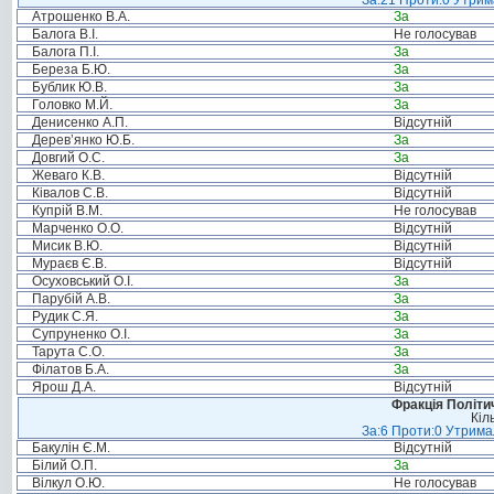
За:21 Проти:0 Утрима
Атрошенко В.А.
За
Балога В.І.
Не голосував
Балога П.І.
За
Береза Б.Ю.
За
Бублик Ю.В.
За
Головко М.Й.
За
Денисенко А.П.
Відсутній
Дерев’янко Ю.Б.
За
Довгий О.С.
За
Жеваго К.В.
Відсутній
Ківалов С.В.
Відсутній
Купрій В.М.
Не голосував
Марченко О.О.
Відсутній
Мисик В.Ю.
Відсутній
Мураєв Є.В.
Відсутній
Осуховський О.І.
За
Парубій А.В.
За
Рудик С.Я.
За
Супруненко О.І.
За
Тарута С.О.
За
Філатов Б.А.
За
Ярош Д.А.
Відсутній
Фракція Політич
Кіл
За:6 Проти:0 Утримал
Бакулін Є.М.
Відсутній
Білий О.П.
За
Вілкул О.Ю.
Не голосував