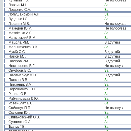
Кутовий Т.В.
Не голосував
Лаврик М.І.
За
Лещенко С.А.
За
Лопушанський А.Я.
За
Луценко І.С.
За
Люшняк М.В.
Не голосував
Македон Ю.М.
Не голосував
Матвієнко А.С.
За
Матківський Б.М.
За
Мацола Р.М.
Відсутній
Мельниченко В.В.
За
Мусій О.С.
Відсутній
Найєм М. .
Відсутній
Насіров Р.М.
Відсутній
Нестеренко В.Г.
Не голосував
Онуфрик Б.С.
За
Паламарчук М.П.
Відсутній
Пацкан В.В.
За
Пинзеник В.М.
За
Порошенко О.П.
За
Ревега О.В.
За
Рибчинський Є.Ю.
За
Розенблат Б.С.
За
Сабашук П.П.
Не голосував
Соловей Ю.І.
За
Співаковський О.В.
За
Сугоняко О.Л.
За
Ткачук Г.В.
За