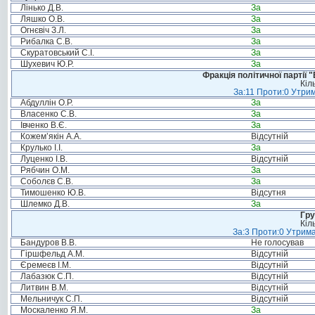
Лінько Д.В.
За
Ляшко О.В.
За
Огнєвіч З.Л.
За
Рибалка С.В.
За
Скуратовський С.І.
За
Шухевич Ю.Р.
За
Фракція політичної партії
Кіл
За:11 Проти:0 Утрим
Абдуллін О.Р.
За
Власенко С.В.
За
Івченко В.Є.
За
Кожем’якін А.А.
Відсутній
Крулько І.І.
За
Луценко І.В.
Відсутній
Рябчин О.М.
За
Соболєв С.В.
За
Тимошенко Ю.В.
Відсутня
Шлемко Д.В.
За
Гру
Кіл
За:3 Проти:0 Утрима
Бандуров В.В.
Не голосував
Гіршфельд А.М.
Відсутній
Єремеєв І.М.
Відсутній
Лабазюк С.П.
Відсутній
Литвин В.М.
Відсутній
Мельничук С.П.
Відсутній
Москаленко Я.М.
За