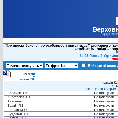
Верховн
Офіційний в
Про проект Закону про особливості приватизації державного пак
комбінат ім.Ілліча"- по
0
За:28 Проти:5 Утримал
Ріш
- Вибрати зі списк
Зберегти
в
форматі RTF
Фракція Ком
Кіль
За:0 Проти:4 Утримал
Абрамов Ф.М.
Не голосував
Анастасієв В.О.
Не голосував
Аннєнков Є.І.
Не голосував
Баулін П.Б.
Не голосував
Бондарчук О.В.
Не голосував
Буждиган П.П.
Не голосував