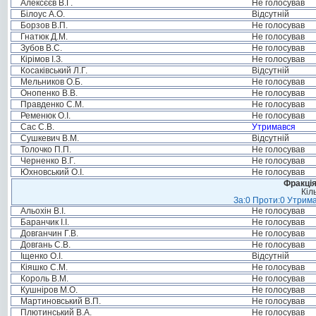
Алексєєв В.Г.
Не голосував
Білоус А.О.
Відсутній
Борзов В.П.
Не голосував
Гнатюк Д.М.
Не голосував
Зубов В.С.
Не голосував
Кірімов І.З.
Не голосував
Косаківський Л.Г.
Відсутній
Мельников О.Б.
Не голосував
Онопенко В.В.
Не голосував
Правденко С.М.
Не голосував
Ременюк О.І.
Не голосував
Сас С.В.
Утримався
Сушкевич В.М.
Відсутній
Толочко П.П.
Не голосував
Черненко В.Г.
Не голосував
Юхновський О.І.
Не голосував
Фракція
Кіл
За:0 Проти:0 Утрима
Альохін В.І.
Не голосував
Баранчик І.І.
Не голосував
Довганчин Г.В.
Не голосував
Довгань С.В.
Не голосував
Іщенко О.І.
Відсутній
Кіяшко С.М.
Не голосував
Король В.М.
Не голосував
Кушніров М.О.
Не голосував
Мартиновський В.П.
Не голосував
Плютинський В.А.
Не голосував