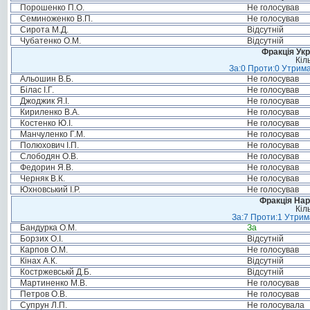
Порошенко П.О.
Не голосував
Семиноженко В.П.
Не голосував
Сирота М.Д.
Відсутній
Чубатенко О.М.
Відсутній
Фракція Ук
Кіл
За:0 Проти:0 Утрима
Альошин В.Б.
Не голосував
Білас І.Г.
Не голосував
Джоджик Я.І.
Не голосував
Кириленко В.А.
Не голосував
Костенко Ю.І.
Не голосував
Манчуленко Г.М.
Не голосував
Полюхович І.П.
Не голосував
Слободян О.В.
Не голосував
Федорин Я.В.
Не голосував
Черняк В.К.
Не голосував
Юхновський І.Р.
Не голосував
Фракція Нар
Кіл
За:7 Проти:1 Утрим
Бандурка О.М.
За
Борзих О.І.
Відсутній
Карпов О.М.
Не голосував
Кінах А.К.
Відсутній
Костржевськй Д.Б.
Відсутній
Мартиненко М.В.
Не голосував
Петров О.В.
Не голосував
Супрун Л.П.
Не голосувала