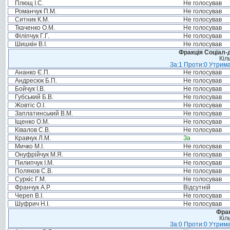
Плющ І.С.
Не голосував
Романчук П.М.
Не голосував
Ситник К.М.
Не голосував
Ткаченко О.М.
Не голосував
Філіпчук Г.Г.
Не голосував
Шишкін В.І.
Не голосував
Фракція Соціал-д
Кіл
За:1 Проти:0 Утрима
Ананко Є.П.
Не голосував
Андресюк Б.П.
Не голосував
Бойчук І.В.
Не голосував
Губський Б.В.
Не голосував
Жовтіс О.І.
Не голосував
Заплатинський В.М.
Не голосував
Іщенко О.М.
Не голосував
Ківалов С.В.
Не голосував
Кравчук Л.М.
За
Мичко М.І.
Не голосував
Онуфрійчук М.Я.
Не голосував
Пилипчук І.М.
Не голосував
Поляков С.В.
Не голосував
Суркіс Г.М.
Не голосував
Франчук А.Р.
Відсутній
Череп В.І.
Не голосував
Шуфрич Н.І.
Не голосував
Фрак
Кіл
За:0 Проти:0 Утрима