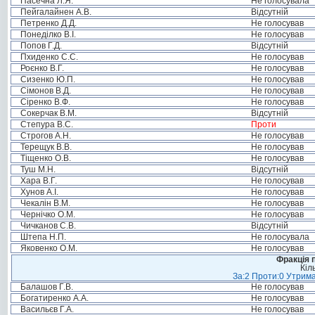
Пасечна Л.Я.
Не голосувала
Пейгалайнен А.В.
Відсутній
Петренко Д.Д.
Не голосував
Понеділко В.І.
Не голосував
Попов Г.Д.
Відсутній
Пхиденко С.С.
Не голосував
Роєнко В.Г.
Не голосував
Сизенко Ю.П.
Не голосував
Сімонов В.Д.
Не голосував
Сіренко В.Ф.
Не голосував
Сокерчак В.М.
Відсутній
Степура В.С.
Проти
Строгов А.Н.
Не голосував
Терещук В.В.
Не голосував
Тіщенко О.В.
Не голосував
Туш М.Н.
Відсутній
Хара В.Г.
Не голосував
Хунов А.І.
Не голосував
Чекалін В.М.
Не голосував
Чернічко О.М.
Не голосував
Чичканов С.В.
Відсутній
Штепа Н.П.
Не голосувала
Яковенко О.М.
Не голосував
Фракція п
Кіл
За:2 Проти:0 Утрима
Балашов Г.В.
Не голосував
Богатиренко А.А.
Не голосував
Васильєв Г.А.
Не голосував