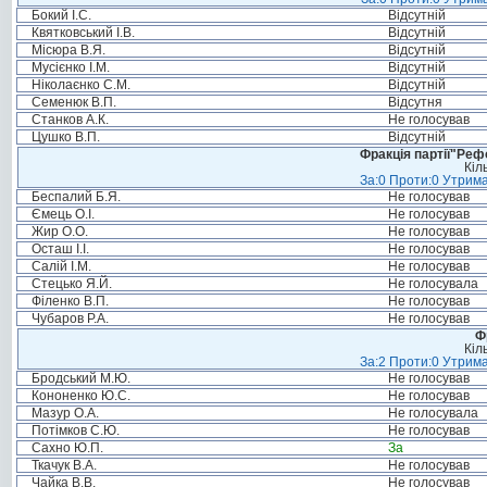
Бокий І.С.
Відсутній
Квятковський І.В.
Відсутній
Місюра В.Я.
Відсутній
Мусієнко І.М.
Відсутній
Ніколаєнко С.М.
Відсутній
Семенюк В.П.
Відсутня
Станков А.К.
Не голосував
Цушко В.П.
Відсутній
Фракція партії"Реф
Кіл
За:0 Проти:0 Утрима
Беспалий Б.Я.
Не голосував
Ємець О.І.
Не голосував
Жир О.О.
Не голосував
Осташ І.І.
Не голосував
Салій І.М.
Не голосував
Стецько Я.Й.
Не голосувала
Філенко В.П.
Не голосував
Чубаров Р.А.
Не голосував
Ф
Кіл
За:2 Проти:0 Утрима
Бродський М.Ю.
Не голосував
Кононенко Ю.С.
Не голосував
Мазур О.А.
Не голосувала
Потімков С.Ю.
Не голосував
Сахно Ю.П.
За
Ткачук В.А.
Не голосував
Чайка В.В.
Не голосував