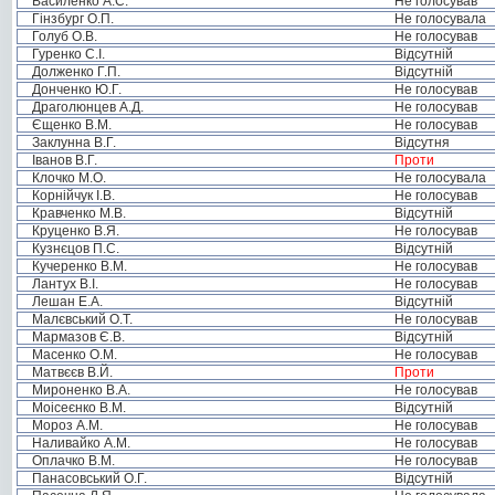
Василенко А.С.
Не голосував
Гінзбург О.П.
Не голосувала
Голуб О.В.
Не голосував
Гуренко С.І.
Відсутній
Долженко Г.П.
Відсутній
Донченко Ю.Г.
Не голосував
Драголюнцев А.Д.
Не голосував
Єщенко В.М.
Не голосував
Заклунна В.Г.
Відсутня
Іванов В.Г.
Проти
Клочко М.О.
Не голосувала
Корнійчук І.В.
Не голосував
Кравченко М.В.
Відсутній
Круценко В.Я.
Не голосував
Кузнєцов П.С.
Відсутній
Кучеренко В.М.
Не голосував
Лантух В.І.
Не голосував
Лешан Е.А.
Відсутній
Малєвський О.Т.
Не голосував
Мармазов Є.В.
Відсутній
Масенко О.М.
Не голосував
Матвєєв В.Й.
Проти
Мироненко В.А.
Не голосував
Моісеєнко В.М.
Відсутній
Мороз А.М.
Не голосував
Наливайко А.М.
Не голосував
Оплачко В.М.
Не голосував
Панасовський О.Г.
Відсутній