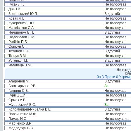
Гусак Л.Г.
Не голосував
Діяк І.В.
Не голосував
Звягільський Ю.Л.
Відсутній
Козак Я.І.
Не голосував
Кучеренко О.Ю.
Не голосував
Матвієнков С.А.
Не голосував
Нечипорук В.П.
Відсутній
Подобєдов С.М.
Не голосував
Рябікін П.Б.
Не голосував
Сопрун С.І.
Не голосував
Тихонов С.А.
Відсутній
Ткачук В.М.
Не голосував
Устенко П.І.
Відсутній
Чаговець В.М.
Не голосував
Не вход
Кіл
За:3 Проти:0 Утрима
Агафонов М.І.
Відсутній
Богатирьова Р.В.
За
Гавриш С.Б.
Не голосував
Гурвіц Е.Й.
Не голосував
Єрмак А.В.
Не голосував
Журавський В.С.
За
Коломойцев-Рибалка В.Е.
Відсутній
Лавриненко М.Ф.
Не голосував
Лимар Н.О.
Не голосувала
Марченко В.Р.
Не голосував
Медведчук В.В.
Не голосував