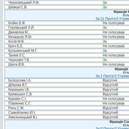
Черновецький Л.М.
За
Шевчук С.В.
За
Фракція 
Кіл
За:11 Проти:0 Утрим
Бойко Б.Ф.
Не голосував
Глухівський Л.Й.
За
Джемілев М. .
Не голосував
Кендзьор Я.М.
Не голосував
Косів М.В.
За
Креч Е.Е.
Не голосував
Кульчинський М.Г.
За
Танюк Л.С.
Не голосував
Чорновіл Т.В.
За
Шепа В.В.
Не голосував
Фракція 
Кіл
За:1 Проти:0 Утрима
Бєлоусова І.А.
Відсутня
Діброва В.Г.
Відсутній
Кирюшин І.В.
Відсутній
Кривошея С.В.
Відсутній
Курикін С.І.
Не голосував
Павленко С.Г.
Не голосував
Рись С.М.
Відсутній
Самойленко Ю.І.
Відсутній
Хмельницький В.І.
Відсутній
Фракція Соц
Кіл
За:0 Проти:0 Утрима