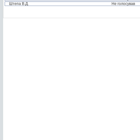
Штепа В.Д.
Не голосував