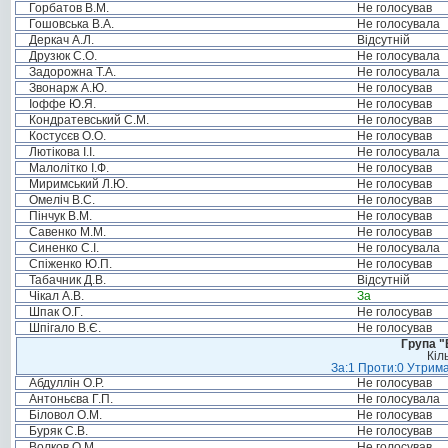
Горбатов В.М.
Не голосував
Гошовська В.А.
Не голосувала
Деркач А.Л.
Відсутній
Друзюк С.О.
Не голосувала
Задорожна Т.А.
Не голосувала
Звонарж А.Ю.
Не голосував
Іоффе Ю.Я.
Не голосував
Кондратевський С.М.
Не голосував
Костусєв О.О.
Не голосував
Лютікова І.І.
Не голосувала
Малолітко І.Ф.
Не голосував
Миримський Л.Ю.
Не голосував
Омеліч В.С.
Не голосував
Пінчук В.М.
Не голосував
Савенко М.М.
Не голосував
Синенко С.І.
Не голосувала
Спіженко Ю.П.
Не голосував
Табачник Д.В.
Відсутній
Чікал А.В.
За
Шпак О.Г.
Не голосував
Шпігало В.Є.
Не голосував
Група "
Кіл
За:1 Проти:0 Утрима
Абдуллін О.Р.
Не голосував
Антоньєва Г.П.
Не голосувала
Біловол О.М.
Не голосував
Буряк С.В.
Не голосував
Волков О.М.
Не голосував