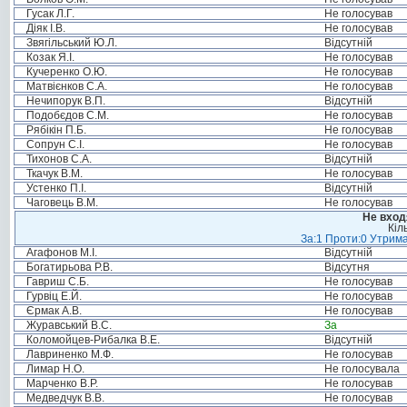
Гусак Л.Г.
Не голосував
Діяк І.В.
Не голосував
Звягільський Ю.Л.
Відсутній
Козак Я.І.
Не голосував
Кучеренко О.Ю.
Не голосував
Матвієнков С.А.
Не голосував
Нечипорук В.П.
Відсутній
Подобєдов С.М.
Не голосував
Рябікін П.Б.
Не голосував
Сопрун С.І.
Не голосував
Тихонов С.А.
Відсутній
Ткачук В.М.
Не голосував
Устенко П.І.
Відсутній
Чаговець В.М.
Не голосував
Не вход
Кіл
За:1 Проти:0 Утрима
Агафонов М.І.
Відсутній
Богатирьова Р.В.
Відсутня
Гавриш С.Б.
Не голосував
Гурвіц Е.Й.
Не голосував
Єрмак А.В.
Не голосував
Журавський В.С.
За
Коломойцев-Рибалка В.Е.
Відсутній
Лавриненко М.Ф.
Не голосував
Лимар Н.О.
Не голосувала
Марченко В.Р.
Не голосував
Медведчук В.В.
Не голосував