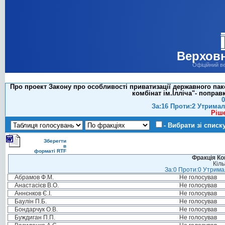
Верховн
Офіційний в
Про проект Закону про особливості приватизації державного пак
комбінат ім.Ілліча"- попра
0
За:16 Проти:2 Утримал
Ріш
- Вибрати зі списк
Зберегти
в
форматі RTF
Фракція Ком
Кіль
За:0 Проти:0 Утримал
Абрамов Ф.М.
Не голосував
Анастасієв В.О.
Не голосував
Аннєнков Є.І.
Не голосував
Баулін П.Б.
Не голосував
Бондарчук О.В.
Не голосував
Буждиган П.П.
Не голосував