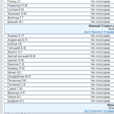
Плющ І.С.
Не голосував
Романчук П.М.
Не голосував
Ситник К.М.
Не голосував
Ткаченко О.М.
Не голосував
Філіпчук Г.Г.
Не голосував
Шишкін В.І.
Не голосував
Фракція Соціал-д
Кіл
За:0 Проти:0 Утрима
Ананко Є.П.
Не голосував
Андресюк Б.П.
Не голосував
Бойчук І.В.
Не голосував
Губський Б.В.
Не голосував
Жовтіс О.І.
Не голосував
Заплатинський В.М.
Не голосував
Іщенко О.М.
Не голосував
Ківалов С.В.
Не голосував
Кравчук Л.М.
Не голосував
Мичко М.І.
Не голосував
Онуфрійчук М.Я.
Не голосував
Пилипчук І.М.
Не голосував
Поляков С.В.
Не голосував
Суркіс Г.М.
Не голосував
Франчук А.Р.
Не голосував
Череп В.І.
Не голосував
Шуфрич Н.І.
Не голосував
Фрак
Кіл
За:0 Проти:0 Утрима