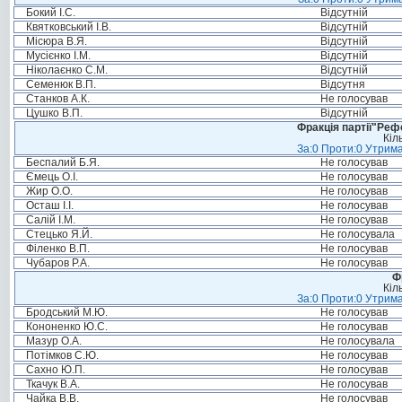
Бокий І.С.
Відсутній
Квятковський І.В.
Відсутній
Місюра В.Я.
Відсутній
Мусієнко І.М.
Відсутній
Ніколаєнко С.М.
Відсутній
Семенюк В.П.
Відсутня
Станков А.К.
Не голосував
Цушко В.П.
Відсутній
Фракція партії"Реф
Кіл
За:0 Проти:0 Утрима
Беспалий Б.Я.
Не голосував
Ємець О.І.
Не голосував
Жир О.О.
Не голосував
Осташ І.І.
Не голосував
Салій І.М.
Не голосував
Стецько Я.Й.
Не голосувала
Філенко В.П.
Не голосував
Чубаров Р.А.
Не голосував
Ф
Кіл
За:0 Проти:0 Утрима
Бродський М.Ю.
Не голосував
Кононенко Ю.С.
Не голосував
Мазур О.А.
Не голосувала
Потімков С.Ю.
Не голосував
Сахно Ю.П.
Не голосував
Ткачук В.А.
Не голосував
Чайка В.В.
Не голосував