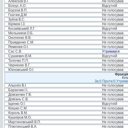
Алексєєв В.Г.
Не голосував
Білоус А.О.
Відсутній
Борзов В.П.
Не голосував
Гнатюк Д.М.
Не голосував
Зубов В.С.
Не голосував
Кірімов І.З.
Не голосував
Косаківський Л.Г.
Відсутній
Мельников О.Б.
Не голосував
Онопенко В.В.
Не голосував
Правденко С.М.
Не голосував
Ременюк О.І.
Не голосував
Сас С.В.
Утримався
Сушкевич В.М.
Відсутній
Толочко П.П.
Не голосував
Черненко В.Г.
Не голосував
Юхновський О.І.
Не голосував
Фракція
Кіл
За:0 Проти:0 Утрима
Альохін В.І.
Не голосував
Баранчик І.І.
Не голосував
Довганчин Г.В.
Не голосував
Довгань С.В.
Не голосував
Іщенко О.І.
Відсутній
Кіяшко С.М.
Не голосував
Король В.М.
Не голосував
Кушніров М.О.
Не голосував
Мартиновський В.П.
Не голосував
Плютинський В.А.
Не голосував