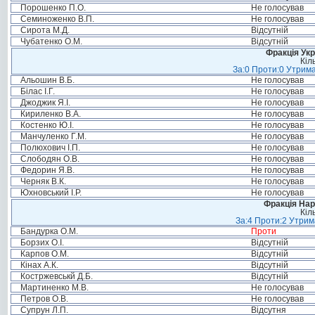
Порошенко П.О.
Не голосував
Семиноженко В.П.
Не голосував
Сирота М.Д.
Відсутній
Чубатенко О.М.
Відсутній
Фракція Ук
Кіл
За:0 Проти:0 Утрима
Альошин В.Б.
Не голосував
Білас І.Г.
Не голосував
Джоджик Я.І.
Не голосував
Кириленко В.А.
Не голосував
Костенко Ю.І.
Не голосував
Манчуленко Г.М.
Не голосував
Полюхович І.П.
Не голосував
Слободян О.В.
Не голосував
Федорин Я.В.
Не голосував
Черняк В.К.
Не голосував
Юхновський І.Р.
Не голосував
Фракція Нар
Кіл
За:4 Проти:2 Утрим
Бандурка О.М.
Проти
Борзих О.І.
Відсутній
Карпов О.М.
Відсутній
Кінах А.К.
Відсутній
Костржевськй Д.Б.
Відсутній
Мартиненко М.В.
Не голосував
Петров О.В.
Не голосував
Супрун Л.П.
Відсутня