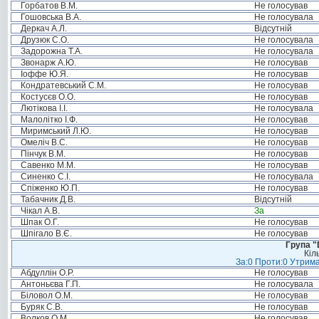
Горбатов В.М.
Не голосував
Гошовська В.А.
Не голосувала
Деркач А.Л.
Відсутній
Друзюк С.О.
Не голосувала
Задорожна Т.А.
Не голосувала
Звонарж А.Ю.
Не голосував
Іоффе Ю.Я.
Не голосував
Кондратевський С.М.
Не голосував
Костусєв О.О.
Не голосував
Лютікова І.І.
Не голосувала
Малолітко І.Ф.
Не голосував
Миримський Л.Ю.
Не голосував
Омеліч В.С.
Не голосував
Пінчук В.М.
Не голосував
Савенко М.М.
Не голосував
Синенко С.І.
Не голосувала
Спіженко Ю.П.
Не голосував
Табачник Д.В.
Відсутній
Чікал А.В.
За
Шпак О.Г.
Не голосував
Шпігало В.Є.
Не голосував
Група "
Кіл
За:0 Проти:0 Утрима
Абдуллін О.Р.
Не голосував
Антоньєва Г.П.
Не голосувала
Біловол О.М.
Не голосував
Буряк С.В.
Не голосував
Волков О.М.
Не голосував