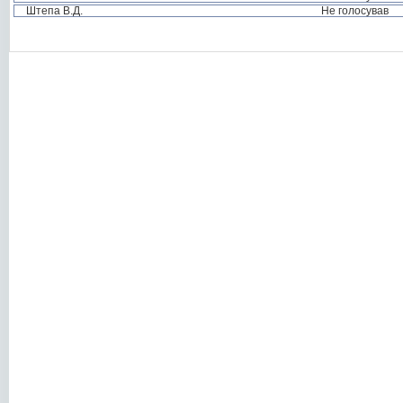
Штепа В.Д.
Не голосував