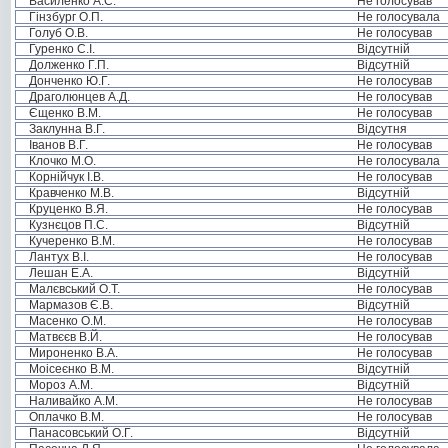
Василенко А.С.
Не голосував
Гінзбург О.П.
Не голосувала
Голуб О.В.
Не голосував
Гуренко С.І.
Відсутній
Долженко Г.П.
Відсутній
Донченко Ю.Г.
Не голосував
Драголюнцев А.Д.
Не голосував
Єщенко В.М.
Не голосував
Заклунна В.Г.
Відсутня
Іванов В.Г.
Не голосував
Клочко М.О.
Не голосувала
Корнійчук І.В.
Не голосував
Кравченко М.В.
Відсутній
Круценко В.Я.
Не голосував
Кузнєцов П.С.
Відсутній
Кучеренко В.М.
Не голосував
Лантух В.І.
Не голосував
Лешан Е.А.
Відсутній
Малєвський О.Т.
Не голосував
Мармазов Є.В.
Відсутній
Масенко О.М.
Не голосував
Матвєєв В.Й.
Не голосував
Мироненко В.А.
Не голосував
Моісеєнко В.М.
Відсутній
Мороз А.М.
Відсутній
Наливайко А.М.
Не голосував
Оплачко В.М.
Не голосував
Панасовський О.Г.
Відсутній