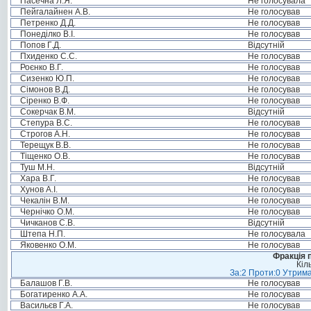
Пасечна Л.Я.
Не голосувала
Пейгалайнен А.В.
Не голосував
Петренко Д.Д.
Не голосував
Понеділко В.І.
Не голосував
Попов Г.Д.
Відсутній
Пхиденко С.С.
Не голосував
Роєнко В.Г.
Не голосував
Сизенко Ю.П.
Не голосував
Сімонов В.Д.
Не голосував
Сіренко В.Ф.
Не голосував
Сокерчак В.М.
Відсутній
Степура В.С.
Не голосував
Строгов А.Н.
Не голосував
Терещук В.В.
Не голосував
Тіщенко О.В.
Не голосував
Туш М.Н.
Відсутній
Хара В.Г.
Не голосував
Хунов А.І.
Не голосував
Чекалін В.М.
Не голосував
Чернічко О.М.
Не голосував
Чичканов С.В.
Відсутній
Штепа Н.П.
Не голосувала
Яковенко О.М.
Не голосував
Фракція п
Кіл
За:2 Проти:0 Утрима
Балашов Г.В.
Не голосував
Богатиренко А.А.
Не голосував
Васильєв Г.А.
Не голосував